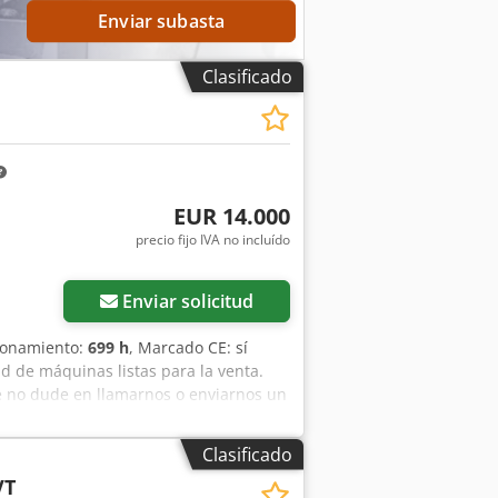
Enviar subasta
Clasificado
EUR 14.000
precio fijo IVA no incluído
Enviar solicitud
cionamiento:
699 h
, Marcado CE: sí
d de máquinas listas para la venta.
e no dude en llamarnos o enviarnos un
s están completamente revisadas y
y se las proporcionaremos de
Clasificado
spañol y ruso. Credpfx Ajr Hpu Uol Def
VT