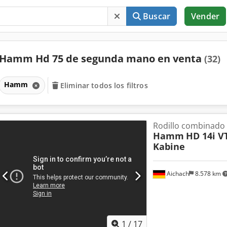
Buscar
Vender
Hamm Hd 75 de segunda mano en venta
(32)
Hamm
Eliminar todos los filtros
Rodillo combinado
Hamm
HD 14i V
Kabine
Aichach
8.578 km
1
/
17