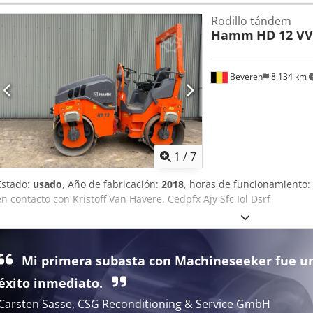
Rodillo tándem
Hamm
HD 12 VV
Beveren
8.134 km
1
/
7
Estado:
usado
, Año de fabricación:
2018
, horas de funcionamiento:
en contacto con Kristoff Van Havere. Cedpfx Ajy Sfc Iol Dsrf
Mi primera subasta con Machineseeker fue u
éxito inmediato.
Carsten Sasse, CSG Reconditioning & Service GmbH