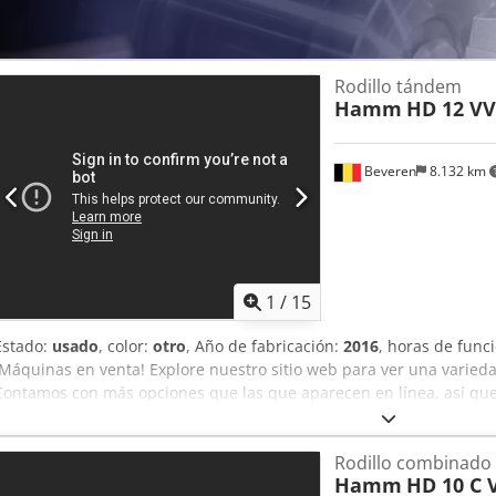
Rodillo tándem
Hamm
HD 12 VV
Beveren
8.132 km
1
/
15
Estado:
usado
, color:
otro
, Año de fabricación:
2016
, horas de fun
¡Máquinas en venta! Explore nuestro sitio web para ver una varieda
Contamos con más opciones que las que aparecen en línea, así qu
correo electrónico en cualquier momento. Todas nuestras máquina
comprobadas en cuanto a fiabilidad. ¿Necesita fotos? Contáctenos 
Rodillo combinado
inmediato. Le atendemos en neerlandés, inglés, francés, alemán, e
Hamm
HD 10 C 
Descubra nuestra amplia gama de máquinas fiables.