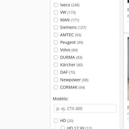
Iveco
(248)
VW
(173)
MAN
(171)
Siemens
(127)
AMTEC
(93)
Peugeot
(89)
Volvo
(84)
DURMA
(83)
Kärcher
(80)
DAF
(70)
Newpower
(68)
CORMAK
(64)
Modelo:
HD
(20)
HD 12 VV
(12)