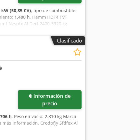
4 kW (50,85 CV)
, tipo de combustible:
miento:
1.400 h
, Hamm HD14 i VT
zmf Nzspfx Al Derf 2400-3320 kg
o Ancho de trabajo 140 cm
Clasificado
Información de
precio
706 h
, Peso en vacío: 2.810 kg Marca
a más información. Crodpfjy Sfdfex Al