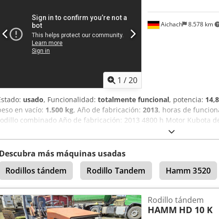
Aichach
8.578 km
1
/
20
Estado:
usado
, Funcionalidad:
totalmente funcional
, potencia:
14,
peso en vacío:
1.500 kg
, Año de fabricación:
2013
, horas de funcio
rodillo combinado Año de fabricación: 2013 4800 h Motor Kubota d
1830 kg Rueda cortadora de cantos Sistema de riego
Descubra más máquinas usadas
Rodillos tándem
Rodillo Tandem
Hamm 3520
Rodillo tándem
HAMM
HD 10 K