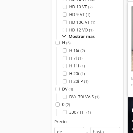
HD 10 VT
(2)
HD 9 VT
(1)
HD 10C VT
(1)
HD 12 VO
(1)
Mostrar más
H
(6)
H 16i
(2)
H 7i
(1)
H 11i
(1)
H 20i
(1)
H 20i P
(1)
DV
(4)
DV+ 70i VV-S
(1)
0
(2)
3307 HT
(1)
Precio:
-