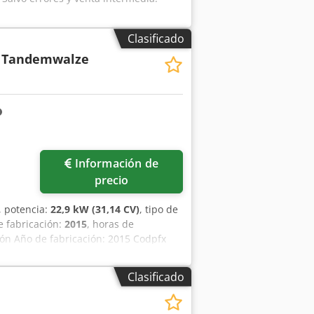
Clasificado
 Tandemwalze
Información de
precio
, potencia:
22,9 kW (31,14 CV)
, tipo de
e fabricación:
2015
, horas de
ón Año de fabricación: 2015 Codpfx
.570 kg a 3.470 kg Rodillo cortabordes
Clasificado