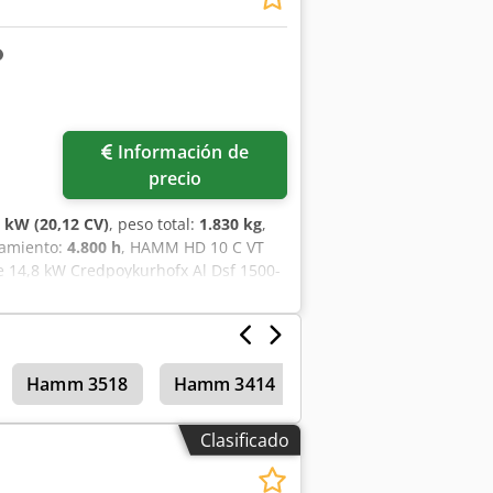
Información de
precio
8 kW (20,12 CV)
, peso total:
1.830 kg
,
namiento:
4.800 h
, HAMM HD 10 C VT
e 14,8 kW Credpoykurhofx Al Dsf 1500-
Hamm 3518
Hamm 3414
Rodillos compactad
Clasificado