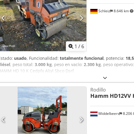
Schleiz
8.646 km
1
/
6
Estado:
usado
, Funcionalidad:
totalmente funcional
, potencia:
18,
diésel
, peso total:
3.000 kg
, peso en vacío:
2.300 kg
, peso operativo
HAMM HD 10 K Cedpfx Aljyl Sbco Dsrf
Rodillo
Hamm
HD12VV 
Middelbeers
8.206