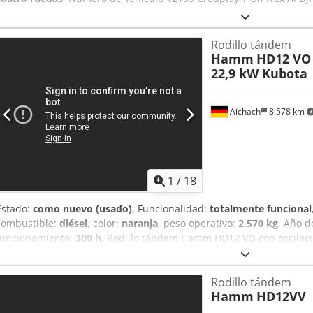
Rodillo tándem
Hamm
HD12 VO
22,9 kW Kubota
Aichach
8.578 km
1
/
18
Estado:
como nuevo (usado)
, Funcionalidad:
totalmente funcional
combustible:
diésel
, color:
naranja
, peso operativo:
2.570 kg
, Año d
funcionamiento:
300 h
, Rodillo tándem Hamm HD12 VO con oscilaci
Alszhklde Djrf 300 horas de uso Motor Kubota de 22,9 kW Peso: de 2
¡ESTADO COMO NUEVO!
Rodillo tándem
Hamm
HD12VV