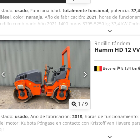
Estado:
usado
, Funcionalidad:
totalmente funcional
, potencia:
37,
diésel
, color:
naranja
, Año de fabricación:
2021
, horas de funciona
rodillo combinado Año 2021 1400 horas 3795-5250 kg 37,4 kW Codo
Rueda cortadora de bordes Cabina con puertas Asiento calefactad
Rodillo tándem
Hamm
HD 12 VV
Beveren
8.134 km
1
/
9
Estado:
usado
, Año de fabricación:
2018
, horas de funcionamiento:
del motor: Kubota Póngase en contacto con Kristoff Van Havere par
Djf