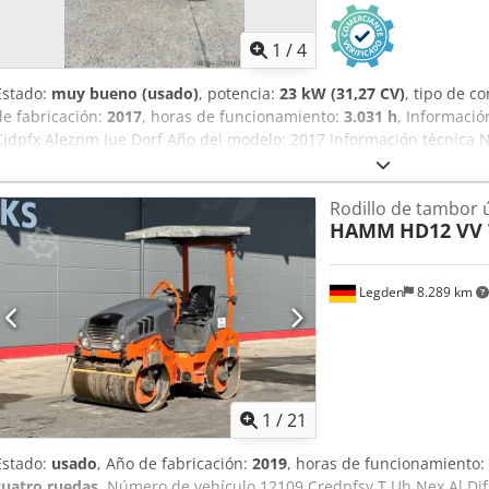
1
/
4
Estado:
muy bueno (usado)
, potencia:
23 kW (31,27 CV)
, tipo de c
de fabricación:
2017
, horas de funcionamiento:
3.031 h
, Informació
Cjdpfx Aleznm Iue Dorf Año del modelo: 2017 Información técnica Nú
a las ruedas Peso en vacío: 2.695 kg Características funcionales An
Estado Estado técnico: muy bueno Estado estético: bueno Informació
Rodillo de tambor 
Información adicional Póngase en contacto con Ernst van Hek para
HAMM
HD12 VV
Legden
8.289 km
1
/
21
Estado:
usado
, Año de fabricación:
2019
, horas de funcionamiento:
cuatro ruedas
, Número de vehículo 12109 Credpfsy T Uh Nex Al Djf 