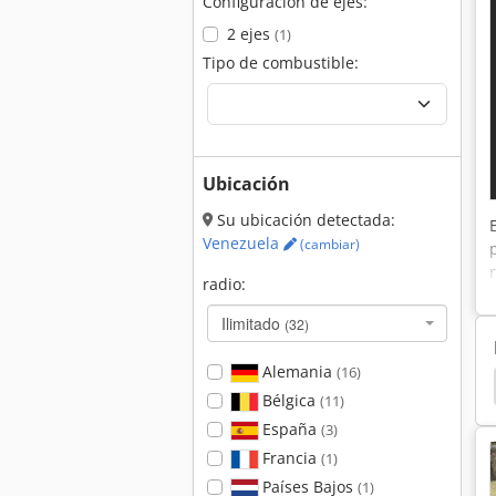
Configuración de ejes:
2 ejes
(1)
Tipo de combustible:
Ubicación
Su ubicación detectada:
Venezuela
(cambiar)
radio:
Ilimitado
(32)
Alemania
(16)
Bomag Mph 122
Hamm 3520
Hamm 3518
Bélgica
(11)
España
(3)
Francia
(1)
Países Bajos
(1)