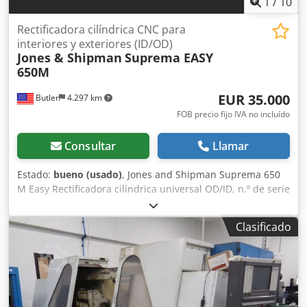
1
/
10
Rectificadora cilíndrica CNC para
interiores y exteriores (ID/OD)
Jones & Shipman
Suprema EASY
650M
EUR 35.000
Butler
4.297 km
FOB precio fijo IVA no incluído
Consultar
Llamar
Estado:
bueno (usado)
, Jones and Shipman Suprema 650
M Easy Rectificadora cilíndrica universal OD/ID, n.º de serie
SO19131, con control PLC J&S, volteo de 12" x 25" entre
puntos, cabezal giratorio con capacidad para OD e ID,
Clasificado
husillo interno, sistema de refrigeración Hydromation,
visualizador digital Heidenhain, sujeción de pieza NO
incluida. Csdpfxsywfyqo Acberf