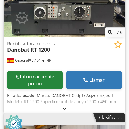
total de la máquina: 1.450 mm Altura de los ejes de las
muelas 1.050 mm. Credpfx Acozq Sfksbsf Dimensiones
exteriores del embalaje marítimo : 2.400x1.700x1.600 mm
Volumen del embalaje marítimo: 6.53m3 PESOS Neto :
2.340 kg Bruto con embalaje de jaula: 2.445 kg Bruto con
embalaje marítimo: 2.485 kg
1
/
6
Rectificadora cilíndrica
Danobat
RT 1200
Cestona
7.464 km
Información de
Llamar
precio
Estado:
usado
, Marca: DANOBAT Cedpfx Acjzqrmzjborf
Modelo: RT 1200 Superficie útil de apoyo 1200 x 450 mm
Superficie útil de rectificado (muela de 100 mm) 1200 x 600
Superficie útil de rectificado (muela de 50 mm) 1200 x 550
Clasificado
Recorrido longitudinal eje X 1300 mm. Recorrido
transversal eje Y 500 mm.