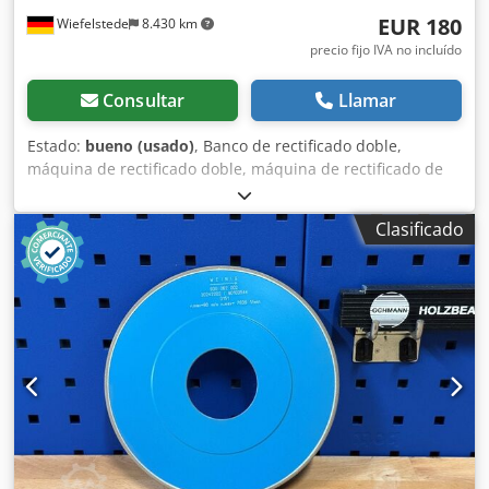
EUR 180
Wiefelstede
8.430 km
precio fijo IVA no incluído
Consultar
Llamar
Estado:
bueno (usado)
, Banco de rectificado doble,
máquina de rectificado doble, máquina de rectificado de
apoyo, banco de rectificado de apoyo -Fabricante: Rema,
banco de rectificado doble, modelo DS04/175 -Discos de
Clasificado
rectificado: máx. Ø 175 x 25 x 51 mm -Potencia del motor:
0,3 kW -Velocidad de rotación: 2900 rpm Crjdjzruq Sepfx
Acbof -Tensión de funcionamiento: 220/380 voltios -
Dimensiones: 380/220/A235 mm -Peso: 16,1 kg