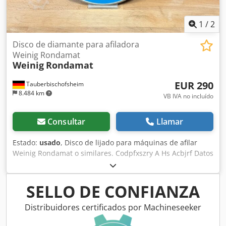
1
/
2
Disco de diamante para afiladora
Weinig Rondamat
Weinig
Rondamat
EUR 290
Tauberbischofsheim
8.484 km
VB IVA no incluído
Consultar
Llamar
Estado:
usado
, Disco de lijado para máquinas de afilar
Weinig Rondamat o similares. Codpfxszry A Hs Acbjrf Datos
técnicos: - N.º de fabricante: 930. Estado: como nueva. -
Grano: D 151. - Diámetro: 200 mm.
SELLO DE CONFIANZA
Distribuidores certificados por Machineseeker