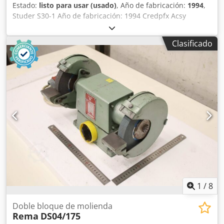
10'4”) Peso neto aproximado 15 toneladas
Estado:
listo para usar (usado)
, Año de fabricación:
1994
,
Studer S30-1 Año de fabricación: 1994 Credpfx Acsy
Rmxuobof
Clasificado
1
/
8
Doble bloque de molienda
Rema
DS04/175