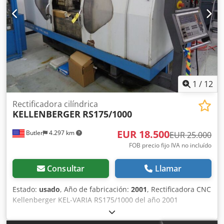
1
/
12
Rectificadora cilíndrica
KELLENBERGER
RS175/1000
EUR 18.500
Butler
4.297 km
EUR 25.000
FOB precio fijo IVA no incluído
Consultar
Llamar
Estado:
usado
, Año de fabricación:
2001
, Rectificadora CNC
Kellenberger KEL-VARIA RS175/1000 del año 2001
Credpfxoywftdo Acbsf