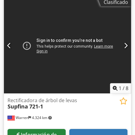
Clasificado
1
/
8
Rectificadora de árbol de levas
Supfina
721-1
Warren
4.324 km
Información de