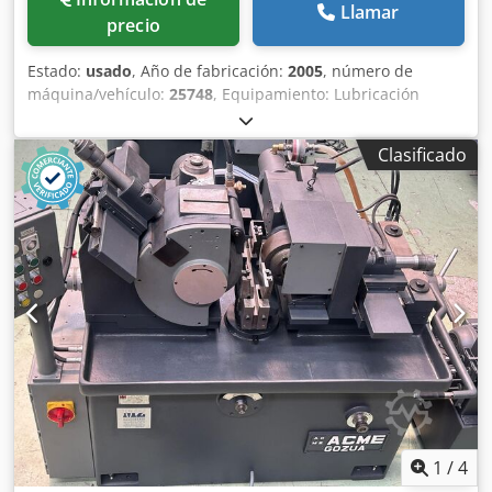
Llamar
precio
Estado:
usado
, Año de fabricación:
2005
, número de
máquina/vehículo:
25748
, Equipamiento: Lubricación
centralizada Sistema de limpieza de la máquina Equipo de
filtración del refrigerante Instalación eléctrica de 480 V, 60
Clasificado
Hz Cabezal con centrador Contrapuente con centrador
Carga automática Sistema hidráulico Sistema neumático
Lubricación centralizada Equipo de filtración del
refrigerante Especificaciones: Rango de trabajo de la
máquina: -Ancho de centrado: 600 - 1250 mm -Diámetro
máximo de la pieza de trabajo: 320 mm -Carrera de
oscilación: +/-1 mm con respecto a la frecuencia de
oscilación -Frecuencia de oscilación: 0-200 ciclos
dobles/min, ajustable infinitamente -Velocidad de rotación
del husillo: 0-150 min-1, ajustable infinitamente -Altura de
carga sobre el suelo: 1050 mm Recorrido del eje horizontal
de la columna de la máquina: 1650 mm Cabezal –
Rotación: -Velocidad de rotación de la pieza de trabajo: n2
= 0-200 min-1, limitada a n2 = 0-150 min-1 Cabezal –
1
/
4
Oscilación: -Frecuencia de oscilación: n2 = 800 ciclos