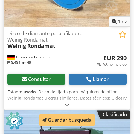
1
/
2
Disco de diamante para afiladora
Weinig Rondamat
Weinig
Rondamat
EUR 290
Tauberbischofsheim
8.484 km
VB IVA no incluído
Consultar
Llamar
Estado:
usado
, Disco de lijado para máquinas de afilar
Weinig Rondamat u otras similares. Datos técnicos: Cjdozry
Ayopfx Acbjrf - N.º de fabricante: 920. Estado: Como nueva.
- Granulometría: D 126. - Diámetro: 150 mm.
Clasificado
Guardar búsqueda