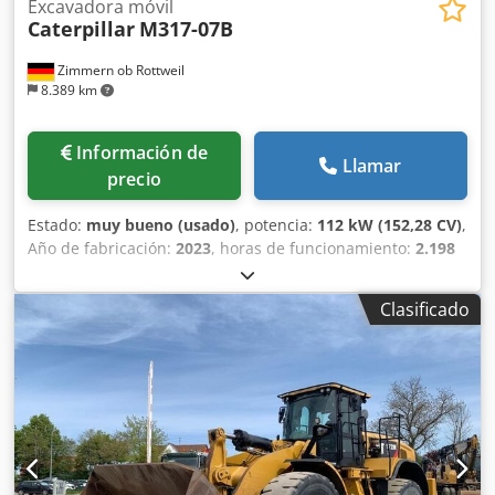
Excavadora móvil
Caterpillar
M317-07B
Zimmern ob Rottweil
8.389 km
Información de
Llamar
precio
Estado:
muy bueno (usado)
, potencia:
112 kW (152,28 CV)
,
Año de fabricación:
2023
, horas de funcionamiento:
2.198
h
, Equipamiento:
aire acondicionado, cabina
, CATERPILLAR
M317-07B Año de fabricación: 2023 Horas de
Clasificado
funcionamiento: 2198 horas Cabina cerrada Aire
acondicionado Radio Cámara trasera y lateral Pluma
telescópica Brazo: 2,50 m Instalación completa de tuberías
(para martillo, pinza y cizalla) Dkodpjyi Tp Nofx Ah Rer
Acoplamiento rápido OQ70/55 1 x cucharón Sistema de
lubricación central Tamaño de los neumáticos: 10.00-20,
aproximadamente un 40 % de vida útil restante Soporte
para el contrapeso Motor con 112 kW Certificación CE Peso