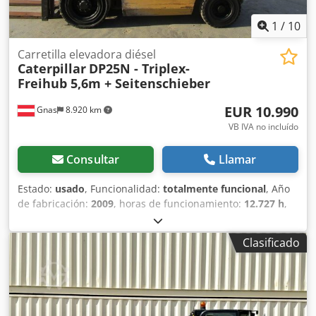
1
/
10
Carretilla elevadora diésel
Caterpillar
DP25N - Triplex-
Freihub 5,6m + Seitenschieber
EUR 10.990
Gnas
8.920 km
VB IVA no incluído
Consultar
Llamar
Estado:
usado
, Funcionalidad:
totalmente funcional
, Año
de fabricación:
2009
, horas de funcionamiento:
12.727 h
,
capacidad de carga:
2.500 kg
, altura de elevación:
5.600
mm
, tipo de combustible:
diésel
, tipo de mástil:
triple
,
Clasificado
altura de construcción:
2.370 mm
, potencia:
38 kW (51,67
CV)
, tipo de accionamiento:
Diesel
, Carretilla elevadora
diésel Tipo de mástil: Triplex Estado: En funcionamiento y
completamente operativa Condición técnica: buena
Dodpfezlvq Tjx Ah Rokr Tipo de neumáticos delanteros: