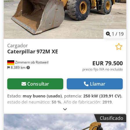
operativo: 18,4 toneladas.
1
/
19
Cargador
Caterpillar
972M XE
EUR 79.500
Zimmern ob Rottweil
8.389 km
precio fijo IVA no incluído
Consultar
Llamar
Estado:
muy bueno (usado)
, potencia:
250 kW (339,91 CV)
,
estado del neumático:
50 %
, Año de fabricación:
2019
,
horas de funcionamiento:
11.876 h
, Equipamiento:
aire
acondicionado
, CATERPILLAR 972M XE Año de fabricación:
Clasificado
2019 Horas de funcionamiento: 11.876 horas Cabina
cerrada Aire acondicionado Radio Dksdpsy Nmrfefx Ah Rer