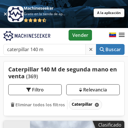
Machineseeker
A la aplicación
Gratis en la tienda de aplicaciones
Vender
Buscar
Caterpillar 140 M de segunda mano en
venta
(369)
Filtro
Relevancia
Caterpillar
Eliminar todos los filtros
Clasificado