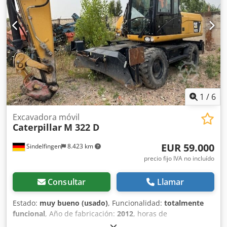
1
/
6
Excavadora móvil
Caterpillar
M 322 D
EUR 59.000
Sindelfingen
8.423 km
precio fijo IVA no incluído
Consultar
Llamar
Estado:
muy bueno (usado)
, Funcionalidad:
totalmente
funcional
, Año de fabricación:
2012
, horas de
funcionamiento:
13.300 h
, * 13.300 horas * Soporte