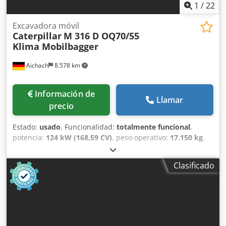
1
/
22
Excavadora móvil
Caterpillar
M 316 D OQ70/55
Klima Mobilbagger
Aichach
8.578 km
Información de
Llamar
precio
Estado:
usado
, Funcionalidad:
totalmente funcional
,
potencia:
124 kW (168,59 CV)
, peso operativo:
17.150 kg
,
Año de fabricación:
2010
, horas de funcionamiento:
13.000
h
, Equipamiento:
aire acondicionado, hidráulica de
Clasificado
martillos, hidráulica de pinzas
, Caterpillar M316D
excavadora móvil Año de fabricación 2010 13.000 horas
17.150 kg Motor CAT de 6 cilindros y 124 kW Anchura de
rodadura de 250 cm Dkodpsxq A D Rjfx Ah Ror 20 km/h
Acoplador rápido totalmente hidráulico Oilquick OQ70/55
Aire acondicionado Todas las líneas incluidas