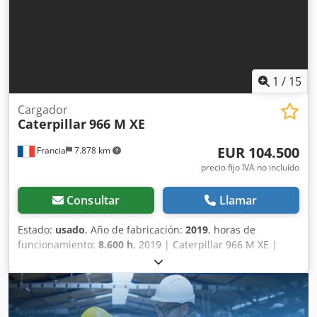
segunda mano, diésel, IVA incluido.
1
/
15
Cargador
Caterpillar
966 M XE
EUR 104.500
Francia
7.878 km
precio fijo IVA no incluído
Consultar
Llamar
Estado:
usado
, Año de fabricación:
2019
, horas de
funcionamiento:
8.600 h
, 2019 | Caterpillar 966 M XE |
Cargadora de ruedas usada | 8.600 horas 📍Ubicación:
Francia Dksdpfsyywnlox Ah Ror 🚛 Entrega disponible a su
destino – ¡Utilice nuestra calculadora de envíos para
estimar los costes de transporte! 💰 Cómprala ahora por