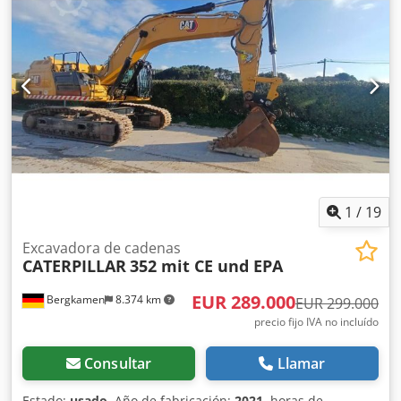
Transmisión: propulsión hidrostática * Dirección: tracción
total con eje oscilante Depósito y sistema hidráulico
Depósito de diésel: aprox. 350 litros * Sistema hidráulico:
hidráulica load-sensing con varios circuitos auxiliares para
implementos Dsdpezqx Rtofx Ah Rekr Aire acondicionado
Solo 2.600 horas de funcionamiento y en muy buen estado
1
/
19
Excavadora de cadenas
CATERPILLAR
352 mit CE und EPA
EUR 289.000
Bergkamen
8.374 km
EUR 299.000
precio fijo IVA no incluído
Consultar
Llamar
Estado:
usado
, Año de fabricación:
2021
, horas de