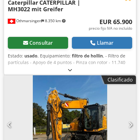
Caterpillar
CATERPILLAR |
MH3022 mit Greifer
EUR 65.900
Othmarsingen
8.350 km
precio fijo IVA no incluído
Consultar
Llamar
Estado:
usado
, Equipamiento:
filtro de hollín
, - Filtro de
partículas - Apoyo de 4 puntos - Pinza con rotor - 11.740
horas de funcionamiento Suspensión: Hidráulica Dodsy
Srd Eopfx Ah Rekr
Clasificado