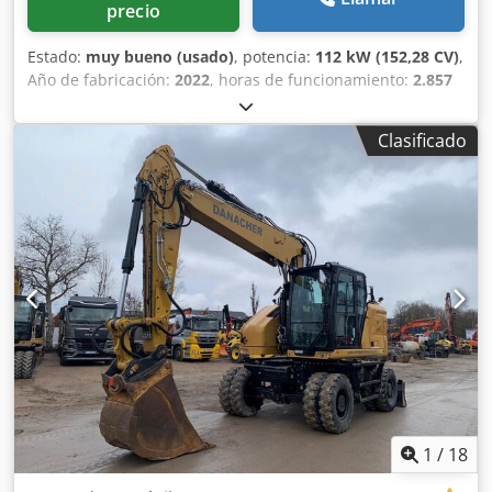
precio
Estado:
muy bueno (usado)
, potencia:
112 kW (152,28 CV)
,
Año de fabricación:
2022
, horas de funcionamiento:
2.857
h
, Equipamiento:
aire acondicionado
, CATERPILLAR M319-
07B Año de fabricación 2022 Horas de funcionamiento:
Clasificado
2.857 h Cabina cerrada Aire acondicionado Radio Cámara
trasera y lateral Pluma ajustable Brazo: 2,50 m Tuberías
completas (martillo, pinza, cizalla) Enganche rápido
OQ70/55 1 x cuchara Sistema de engrase centralizado
Tamaño de neumáticos: 10.00-20, aprox. 30% de vida útil
Soporte de hoja Motor de 129 kW CE Dodpfx Ahjyin Dbj
Rekr Peso operativo: 19 t
1
/
18