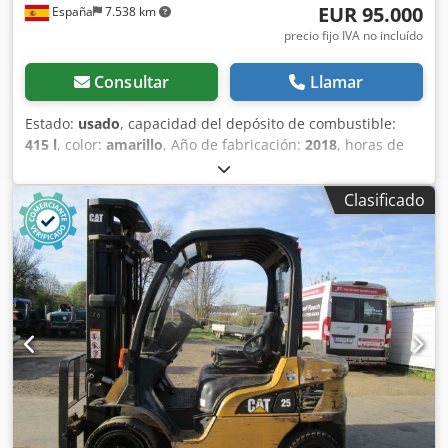
EUR 95.000
España
7.538 km
precio fijo IVA no incluído
Consultar
Llamar
Estado:
usado
, capacidad del depósito de combustible:
415 l
, color:
amarillo
, Año de fabricación:
2018
, horas de
funcionamiento:
6.610 h
, Equipamiento:
aire
acondicionado
, Propulsión: Rueda Peso en vacío: 20.000 kg
Clasificado
Dimensiones (lxanxal): 892 x 255 x 332 cm Tipo de motor:
Caterpillar CAT C7.1 ACERT = Más opciones y accesorios = -
Climatizador = Comentarios = Ubicación: Ribarroja de Turia
(Valencia) La CAT M320F IHC es sinónimo de calidad y
tecnología. Esta excavadora sobre ruedas está lista para
seguir rindiendo con eficacia en todo tipo de obra. Motor
potente, controles avanzados y funcionamiento correcto.
Altura de excavación: 8.940 mm Djdpfx Ahsyuwtpe Rjkr
Alcance a nivel: 9.750 mm Capacidad de depósito: 415 l
Estabilizadores: Patas y cuchilla Combustible: Diésel CE