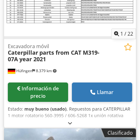
1
/
22
Excavadora móvil
Caterpillar
parts from CAT M319-
07A year 2021
Hüfingen
8.379 km
Información de
Llamar
precio
Estado:
muy bueno (usado)
, Repuestos para CATERPILLAR
1 motor rotatorio 560-3995 / 606-5268 1x unión rotativa
525-9476 Dkjdpfov E Dwxox Ah Rer 2 cilindros de eje
pendular 568-8851 1x acoplamiento (enlace) 568-9344 1x
Clasificado
mango (palo) 541-6698 1x Pluma ajustable variable 525-