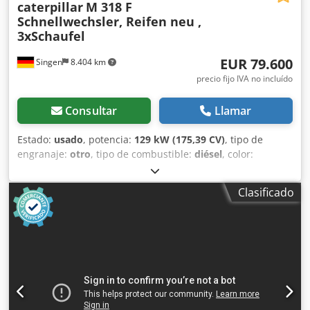
caterpillar
M 318 F
Schnellwechsler, Reifen neu ,
3xSchaufel
EUR 79.600
Singen
8.404 km
precio fijo IVA no incluído
Consultar
Llamar
Estado:
usado
, potencia:
129 kW (175,39 CV)
, tipo de
engranaje:
otro
, tipo de combustible:
diésel
, color:
amarillo
, primer registro:
01/2019
, clase de emisión:
ninguno
, amortiguación:
otro
, Año de fabricación:
2019
,
Clasificado
horas de funcionamiento:
7.162 h
, cabina del conductor:
otro
, combustible:
diésel
, Equipamiento:
aire
acondicionado, tracción a las cuatro ruedas
, * Cámara de
visión trasera * Acoplamiento rápido CAT CW-20-H.4.N. *
Pala para excavación de zanjas de 2,20 m Dsdezhbv Hopfx
Ah Rokr * 2 palas de profundidad de 1,00 m + 0,50 m *
Neumáticos nuevos ... Radio, tracción en las cuatro ruedas,
aire acondicionado, acoplamiento rápido, vehículo de