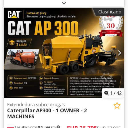
cuatro ruedas
, Cargadora CAT 906M, año de fabricación
2017, con cuchara y horquillas. ----* Fabricante: CAT *
Clasificado
Modelo: 906M * Año de fabricación: 2017 * Horas de
funcionamiento registradas: aproximadamente 5.145 *
Incluye cuchara y horquillas * Máquina alemana, primer
propietario * Acoplamiento rápido hidráulico * Declaración
CE y confirmación de datos disponibles * Más fotos y vídeo
disponibles bajo petición (WhatsApp a Erik) * Precio:
26.900 euros, neto + 19 % de IVA ----Para más información,
por favor, llame a: Dksdpezp Ayiofx Ah Rer Erik Kortum:
WhatsApp ?Todos los datos son sin garantía, sujetos a
errores y cambios.
1
/
42
Extendedora sobre orugas
Caterpillar
AP300 - 1 OWNER - 2
MACHINES
EUR 26.795
Łaziska Górne
9.144 km