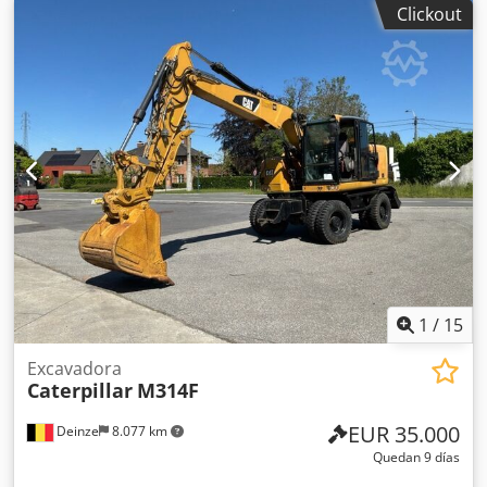
Clickout
modelo: 2018 Número de cilindros: 3 Peso en vacío: 6.460
kg Número de válvulas: 3 Marcado CE: sí Estado técnico:
muy bueno Estado visual: muy bueno Precio: A consultar
Número de serie: CAT0908MAH8803391 = Otras opciones y
equipamiento = - 3ª válvula - Cabina cerrada Dkodpfey A
Tn Hex Ah Rsr - Engrase centralizado
1
/
15
Excavadora
Caterpillar
M314F
EUR 35.000
Deinze
8.077 km
Quedan 9 días