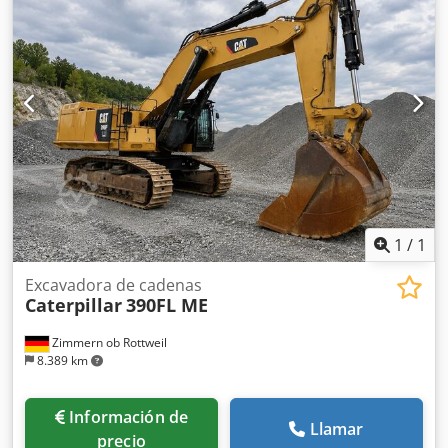
Cámara de visión trasera Sistema de lubricación
centralizado Neumáticos Bridgestone, tamaño 26.5R25:
aproximadamente 40-50 % de vida útil restante Cuchara: 5
m³ Motor CAT C9.3 con 250 kW Certificación CE Peso en
condiciones de trabajo: 26 toneladas Mantenimiento
reciente realizado por Zeppelin
1
/
1
Excavadora de cadenas
Caterpillar
390FL ME
Zimmern ob Rottweil
8.389 km
Información de
Llamar
precio