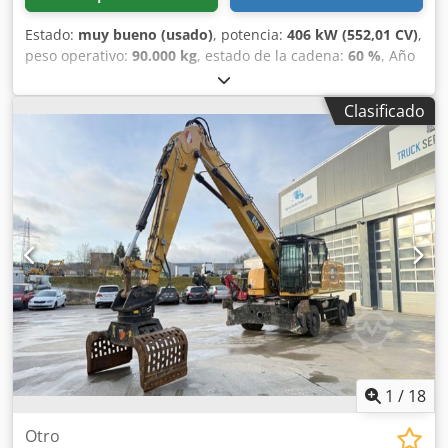
Estado:
muy bueno (usado)
, potencia:
406 kW (552,01 CV)
,
peso operativo:
90.000 kg
, estado de la cadena:
60 %
, Año
de fabricación:
2015
, horas de funcionamiento:
12.866 h
,
Equipamiento:
aire acondicionado, cabina
, CATERPILLAR
Clasificado
390FL ME Año de fabricación: 2015 Horas de
funcionamiento: 12.866 h Cabina de protección cerrada
Aire acondicionado Radio Cámara de marcha atrás
Engrase centralizado Pluma estándar Longitud del brazo:
2,90 m Cazo de roca con cuchilla, ancho 2,20 m Tren de
rodaje aprox. 60% conservado Zapatas de 650 mm de
ancho Motor CAT C18 con 406 kW CE / EPA Peso operativo:
90 t. Dksdpsy U I Hbsfx Ah Rjr
1
/
18
Otro