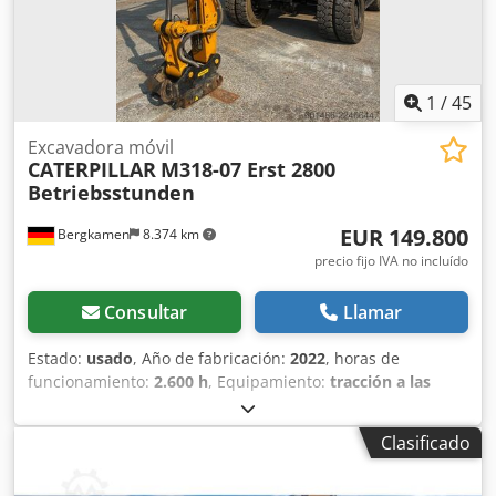
1
/
45
Excavadora móvil
CATERPILLAR
M318-07 Erst 2800
Betriebsstunden
EUR 149.800
Bergkamen
8.374 km
precio fijo IVA no incluído
Consultar
Llamar
Estado:
usado
, Año de fabricación:
2022
, horas de
funcionamiento:
2.600 h
, Equipamiento:
tracción a las
cuatro ruedas
, Caterpillar M318 Motor: Cat C4.4, potencia
(ISO 14396): 129 kW / aprox. 176 CV, cilindrada: 4,4 l,
Clasificado
cilindros: 4, emisiones: EU Stage V Prestaciones de
desplazamiento Velocidad máxima: hasta aprox. 35 km/h *