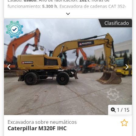
funcionamiento:
5.300 h
, Excavadora de cadenas CAT 352-
07 La máquina tiene solo 5.300 horas de funcionamiento y
se encuentra en buen estado Peso operativo aprox. 52.800
Clasificado
kg Dkjdpsyy Hvxofx Ah Rsr
1
/
15
Excavadora sobre neumáticos
Caterpillar
M320F IHC