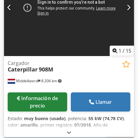
1
/
15
Cargador
Caterpillar
908M
Middelbeers
8.206 km
Información de
Llamar
precio
Estado:
muy bueno (usado)
, potencia:
55 kW (74,78 CV)
,
color:
amarillo
, primer registro:
07/2018
, Año de
fabricación:
2018
, horas de funcionamiento:
5.014 h
,
Equipamiento:
cabina, ordenador de a bordo
, Año del