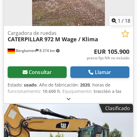
1
/
18
Cargadora de ruedas
CATERPILLAR
972 M Wage / Klima
EUR 105.900
Bergkamen
8.374 km
precio fijo IVA no incluído
Consultar
Llamar
Estado:
usado
, Año de fabricación:
2020
, horas de
funcionamiento:
10.600 h
, Equipamiento:
tracción a las
cuatro ruedas
, CARGADORA DE RUEDAS CATERPILLAR 972
XE Dedpfou Sgd Sjx Ah Rskr Construido en 2020 10600 BS ,
Clasificado
Motor con aprox. 253 kW, atrevimiento, clima Muy bueno,
como nuevo estado Neto más 19% IVA