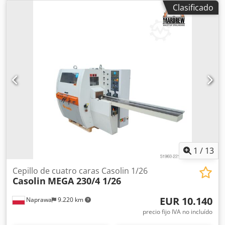
manual de la altura del husillo Bloqueo del husillo
Clasificado
Dimensiones de la mesa de trabajo: 2570x840/1120x1670
mm Brazos de soporte ajustables Potencia del motor: 4 kW
Alimentación: 400 V Dimensiones totales: Longitud: 2570
mm Anchura: 840/1120 mm Altura: 1670 mm
1
/
13
Cepillo de cuatro caras Casolin 1/26
Casolin
MEGA 230/4 1/26
EUR 10.140
Naprawa
9.220 km
precio fijo IVA no incluído