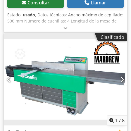
Consultar
Llamar
Estado:
usado
, Datos técnicos: Ancho máximo de cepillado:
500 mm Número de cuchillas: 4 Longitud de la mesa de
alimentación: 1760 mm Longitud de la mesa de descarga:
1155 mm Ajuste de la altura de la mesa de alimentación y
Clasificado
de descarga: eléctrico Rodillo de alimentación: SÍ Rodillo
de alimentación inclinable: SÍ Interruptor de seguridad: SÍ
Alimentación: 400 V Potencia del motor: 4 kW Dimensiones
totales: Dcsdpfx Aqjzia H Hjlok Longitud: 2960 mm Ancho:
940 mm Altura: 1015 mm
1
/
8