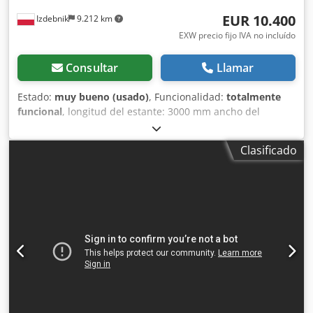
EUR 10.400
Izdebnik
9.212 km
EXW precio fijo IVA no incluído
Consultar
Llamar
Estado:
muy bueno (usado)
, Funcionalidad:
totalmente
funcional
, longitud del estante: 3000 mm ancho del
estante: 1300 mm nuevos revestimientos de estante, de
aluminio dos unidades de carga 6 cilindros hidráulicos
Clasificado
interruptor de seguridad: dispositivo de desconexión
calentamiento por agua opción de adquirirlo con un
calentador eléctrico de agua Dcsdpfx Ajzhtploqljk