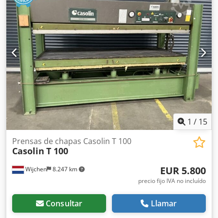
1
/
15
Prensas de chapas Casolin T 100
Casolin
T 100
EUR 5.800
Wijchen
8.247 km
precio fijo IVA no incluído
Consultar
Llamar