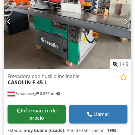
1
/
9
Fresadora con husillo inclinable
CASOLIN
F 45 L
Schwanberg
8.872 km
Información de
Llamar
precio
Estado:
muy bueno (usado)
, Año de fabricación:
1995
,