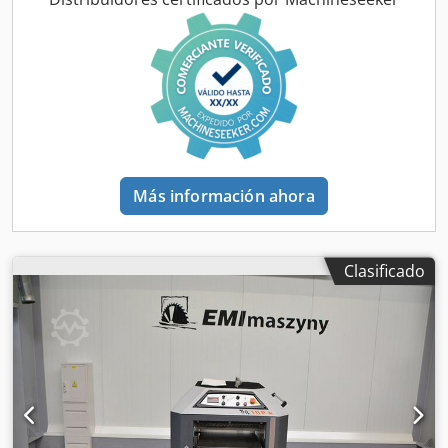
total:
3.500 mm
, ancho total:
2.300 mm
, altura total:
1.700
mm
, peso total:
1.000 kg
, Equipamiento:
Marcado CE,
documentación / manual, marcador, protector de disco
de sierra
, N.º 04509 Sierra circular de formato Casolin
ASTRA 400 / NUEVA Nueva, año de fabricación 2025
Garantía del fabricante para partes mecánicas hasta el
11.11.2026 Garantía del fabricante para partes eléctricas
hasta el 11.05.2026 Mesa deslizante de 3200 mm de largo,
360 mm de ancho, con 2 rodillos, aluminio anodizado
Más información ahora
Ancho de corte 1300 mm Dcsdpfx Aeylp Dneqlek Diámetro
de la hoja de sierra 300 - 400 mm Diámetro del eje de
sierra 30 mm Motor de sierra 5,5 kW con freno de motor
Diámetro de la hoja de incisión 120 mm Grupo incisor:
Clasificado
diámetro del eje 20 mm Grupo incisor: velocidad 8200 rpm
Grupo incisor: 0,55 kW Altura de corte (diámetro de hoja
400 mm): 125 mm Altura de corte (diámetro de hoja 400
mm, ángulo 45°): 88 mm Ajuste eléctrico de altura y ajuste
eléctrico de ángulo Ajuste eléctrico de altura y alineación
del incisor Velocidades: 3200 / 4200 / 5000 rpm Pantalla
digital para velocidad Pantalla digital para el ángulo de
corte 0° - 45,5° con retorno automático a 0° Protector