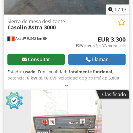
forma parte del suministro (pertenece al sistema de
ventanas). Máquina ya desmontada y almacenada.
1
/
13
(Información técnica según el fabricante - sin garantía)
Sierra de mesa deslizante
Casolin
Astra 3000
EUR 3.300
Arad
9.342 km
EXW precio fijo IVA no incluído
Consultar
Llamar
Estado:
usado
, Funcionalidad:
totalmente funcional
,
potencia:
6 kW (8,16 CV)
, velocidad de giro (máx.):
5.000
rpm
, velocidad de rotación (mín.):
3.200 rpm
,
Equipamiento:
freno motor
, Sierra circular para cantear
Clasificado
con rayado CASOLIN ASTRA Diámetro de la hoja 400 mm
Dsdpfx Aqewf R I Nslock 3 rotaciones: 3200 / 4200 / 5000
Mesa móvil de 3000 mm Motor principal 5,5 kw Freno
eléctrico en el motor En buen estado de funcionamiento,
listo para producción.