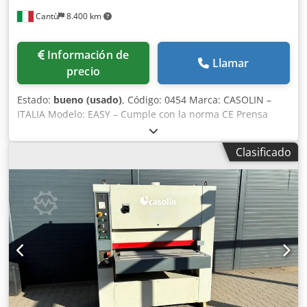
deducible para empresas Entrega y aceptación de equipos
Cantù
8.400 km
usados disponible en cualquier momento para todo tipo
de equipos industriales Yorick Diebels
Información de
Llamar
precio
Estado:
bueno (usado)
, Código: 0454 Marca: CASOLIN –
ITALIA Modelo: EASY – Cumple con la norma CE Prensa
hidráulica automática de una sola barra para sujetar
marcos de ventanas y puertas – Cumple con la norma CE
Clasificado
Datos técnicos: Dcodpfx Aqsznnfzjlsk Longitud
mínima/máxima de trabajo mm 250/3000 Altura
mínima/máxima de trabajo mm 340/1900 Presión vertical
nominal mínima/máxima 880/8800 kg Presión horizontal
nominal mínima/máxima para el cilindro 280/2800 kg
Carrera horizontal de los pistones 200 mm Potencia de la
bomba 3 kW Ancho de las barras 120 mm La barra móvil
superior se guía en su movimiento mediante una unidad
compuesta por 2 engranajes y 2 cremalleras, colocados en
la parte trasera de la máquina. La regulación de la presión
del aceite de los cilindros vertical y horizontal es