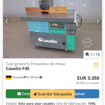
1
/
16
Tupí giratorio Fresadora de mesa
Casolin
F45
EUR 3.350
Teisnach
8.720 km
VB IVA no incluído
Consultar
Llamar
Guardar búsqueda
Estado:
listo para usar (usado)
, Año de fabricación:
1996
,