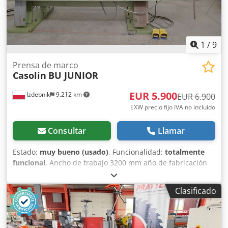
1
/
9
Prensa de marco
Casolin
BU JUNIOR
EUR 5.900
Izdebnik
9.212 km
EUR 6.900
EXW precio fijo IVA no incluído
Consultar
Llamar
Estado:
muy bueno (usado)
, Funcionalidad:
totalmente
funcional
, Ancho de trabajo 3200 mm año de fabricación
1992 potencia del motor 7 kW ajuste del tiempo de
prensado apertura automática Dodpfxsypg Rmj Aqlock
Clasificado
interruptor de seguridad - tirador de emergencia