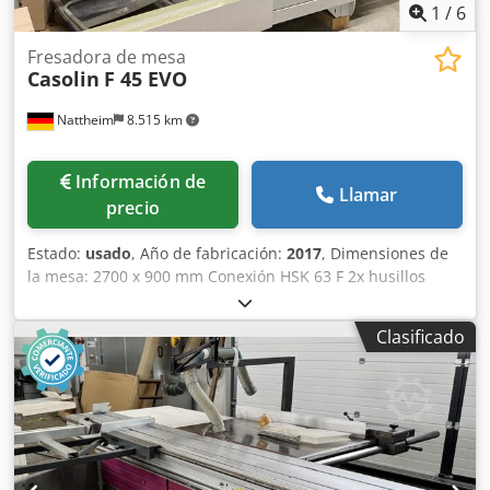
1
/
6
Fresadora de mesa
Casolin
F 45 EVO
Nattheim
8.515 km
Información de
Llamar
precio
Estado:
usado
, Año de fabricación:
2017
, Dimensiones de
la mesa: 2700 x 900 mm Conexión HSK 63 F 2x husillos
para conexión HSK 63 F (30 + 40 mm) Inclinación del
husillo: de -45° a +45° Longitud útil del husillo: 180 mm
Clasificado
Giro a derecha e izquierda Avance de 4 rodillos con ajuste
motorizado de altura/ancho y sujeción neumática Motor de
freno de 7,5 kW con inversor electrónico Ajuste CNC para: -
inclinación del husillo - ajuste de altura del husillo - tope
completo - parte delantera del tope - desplazamiento de la
mesa delante del husillo - regulación electrónica continua
de la velocidad 1.000 - 10.000 rpm - Tope de fresado