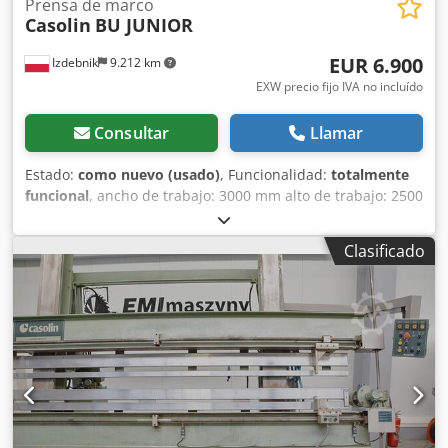
Prensa de marco
Casolin
BU JUNIOR
EUR 6.900
Izdebnik
9.212 km
EXW precio fijo IVA no incluído
Consultar
Llamar
Estado:
como nuevo (usado)
, Funcionalidad:
totalmente
funcional
, ancho de trabajo: 3000 mm alto de trabajo: 2500
mm Dcsdpfx Aszn Iqwsqlek año de fabricación: 1995
potencia de los motores: 7 kW peso: 2500 kg alimentación:
Clasificado
380 V cilindros laterales y reductores ajustables desde el
panel de control interruptor de seguridad: dispositivo de
desconexión de emergencia marcado CE