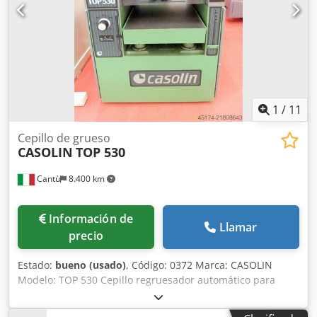
1
/
11
Cepillo de grueso
CASOLIN
TOP 530
Cantù
8.400 km
Información de
Llamar
precio
Estado:
bueno (usado)
, Código: 0372 Marca: CASOLIN
Modelo: TOP 530 Cepillo regruesador automático para
madera, carpintería, mobiliario, muebles a medida,
ebanistería, puertas, paneles, estructuras de madera,