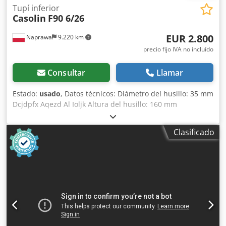
Tupí inferior
Casolin
F90 6/26
EUR 2.800
Naprawa
9.220 km
precio fijo IVA no incluído
Consultar
Llamar
Estado:
usado
, Datos técnicos: Diámetro del husillo: 35 mm
Dcjdpfx Aqezd Al Ioljk Altura del husillo: 160 mm
Velocidades: 3000/4500/6000/8000/10000 rpm Ajuste
manual de la altura del husillo Bloqueo del husillo Brazos
Clasificado
del contrapunto ajustables Potencia del motor: 4 kW
Alimentación: 380 V Dimensiones totales: Longitud: 2550
mm Anchura: 1000/1300 mm Altura: 1300 mm