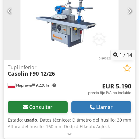
inglés. Además, presenta un pequeño problema con la
palanca de control: funciona y es operativa, pero parece
que su base está dañada y se ha hundido. (foto adjunta).
Precio para exportación; en el país, más IVA. El transporte
corre por cuenta del comprador, y la carga por cuenta del
vendedor.
1
/
14
Tupí inferior
Casolin
F90 12/26
EUR 5.190
Naprawa
9.220 km
precio fijo IVA no incluído
Consultar
Llamar
Estado:
usado
, Datos técnicos: Diámetro del husillo: 30 mm
Altura del husillo: 160 mm Dodjzd Efkepfx Aqlock
Velocidades: 3000/4500/6000/8000/10000 rpm Ajuste