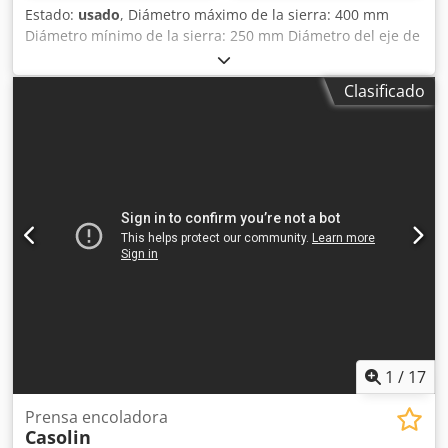
Estado:
usado
, Diámetro máximo de la sierra: 400 mm
Diámetro mínimo de la sierra: 250 mm Diámetro del eje de
la sierra: 30 mm Diámetro de la sierra de ranura: 125 mm
Diámetro del eje de la sierra de ranura: 20 mm Sierra de
Clasificado
ranura con motor independiente Ajuste eléctrico de la
altura de la sierra Sierra inclinable con un ángulo de 0° a
45° Ajuste manual del ángulo de inclinación de la sierra
Longitud del carro: Bloqueo del carro Mesa de trabajo:
Djdpozh Hcxefx Aqlsck Extensiones de la mesa Conexión
de extracción con un diámetro de: Cubierta: Guía de 3000
mm de longitud con 2 topes Protector Interruptor de
seguridad Alimentación: 400 V Potencia del motor: 4,5 kW
Revoluciones de la sierra: 5000/4200/3200 rpm Fabricante:
CASOLIN Dimensiones totales: Longitud: 3420 mm Ancho:
3780 mm Altura: 1600 mm
1
/
17
Prensa encoladora
Casolin