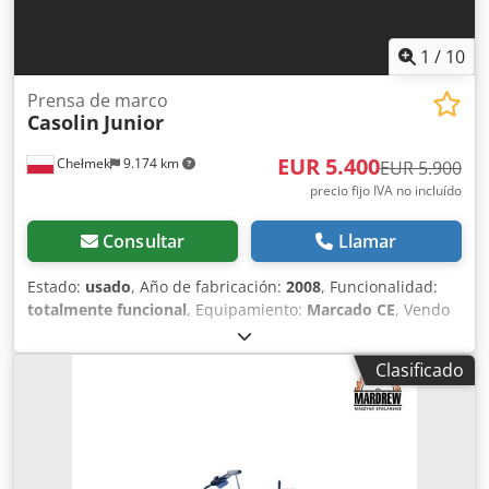
1
/
10
Prensa de marco
Casolin
Junior
EUR 5.400
Chełmek
9.174 km
EUR 5.900
precio fijo IVA no incluído
Consultar
Llamar
Estado:
usado
, Año de fabricación:
2008
, Funcionalidad:
totalmente funcional
, Equipamiento:
Marcado CE
, Vendo
prensa para ventanas y puertas, modelo Junior, de la
empresa italiana Casolin. Prensa para balas. Año de
Clasificado
fabricación: 2008. Dedpezhil Nefx Aqljck Área de trabajo
ampliada: 3000 mm de ancho x 2500 mm de alto (las
dimensiones exactas se pueden ver en las fotos,
mostrando la prensa completamente extendida). La prensa
funciona correctamente. Disponemos del manual en