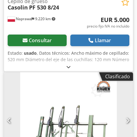
Cepillo de grueso
Casolin
PF 530 8/24
EUR 5.000
Naprawa
9.220 km
precio fijo IVA no incluído
Consultar
Llamar
Estado:
usado
, Datos técnicos: Ancho máximo de cepillado:
520 mm Diámetro del eje de las cuchillas: 120 mm Número
de cuchillas: 4 Longitud total de las mesas: 2965 mm
Regulación eléctrica de la altura de las mesas Mesa de
Clasificado
alimentación basculante Interruptor de seguridad
Alimentación: 400 V Potencia del motor: 4 kW Dimensiones
totales: Djdpfx Aszia E Neqlock Longitud: 2965 mm Ancho:
1400 mm Altura: 1150 mm