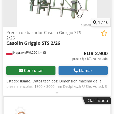
1
/
10
Prensa de bastidor Casolin Giorgio STS
2/26
Casolin
Griggio STS 2/26
EUR 2.900
Naprawa
9.220 km
precio fijo IVA no incluído
Consultar
Llamar
Estado:
usado
, Datos técnicos: Dimensión máxima de la
pieza a encolar: 1800 x 3000 mm Dedpfxszh U Shs Aqlsck 3
prensas verticales (superiores) 2 prensas horizontales
(laterales) Prensas hidráulicas Alimentación: 400 V
Clasificado
Potencia del motor: 2,5 kW Dimensiones totales: Longitud:
3750 mm Anchura: 1200 mm Altura: 2500 mm