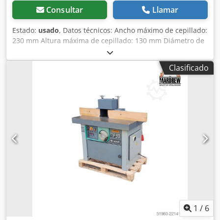
Consultar
Llamar
Estado:
usado
, Datos técnicos: Ancho máximo de cepillado:
230 mm Altura máxima de cepillado: 130 mm Diámetro de
los husillos: 40 mm Número de husillos: 4 Disposición de
los husillos: inferior, derecho, izquierdo, superior Número
Clasificado
de rodillos superiores de acero para alimentación: 3
Número de rodillos superiores de goma para alimentación:
1 Diámetro de la boca de extracción: 4 x 120 mm Dos
velocidades de avance Avance mediante ejes cardán
Bomba de lubricación para la mesa de trabajo 1 rodillo liso
en la superficie de la mesa Dcjdpfx Aqozd A Rwjlsk Presión:
6 atm. Elevación manual del cuerpo de la máquina
Alimentación: 400 V Potencia total: 16,5 kW Dimensiones
totales: Longitud: 3700 mm Ancho: 1500 mm Altura: 1700
mm
1
/
6