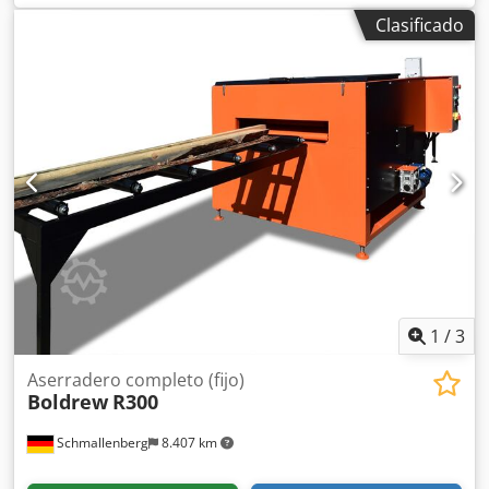
cm, buena precisión de corte, ajuste de altura exacto y
Clasificado
sencillo, de fácil manejo. Parte superior con recubrimiento
en polvo, base parcialmente galvanizada. Se puede
ampliar de forma ilimitada con secciones de extensión.
Djdpfjzqq Nnsx Aahekr Certificación CE. ¡El original!, ¡no
una copia! Datos técnicos: diámetro máximo del tronco:
550 mm ancho máximo de la tabla: 460 mm potencia del
motor S6: 3,7 kW (3 kW S1) longitud de corte, versión
básica: 3,7 m longitud de la cinta de sierra: 3200 mm
ancho de la cinta de sierra: hasta 35 mm longitud de corte,
sección de extensión (opcional): 2,3 m peso: 355 kg
1
/
3
Aserradero completo (fijo)
Boldrew
R300
Schmallenberg
8.407 km