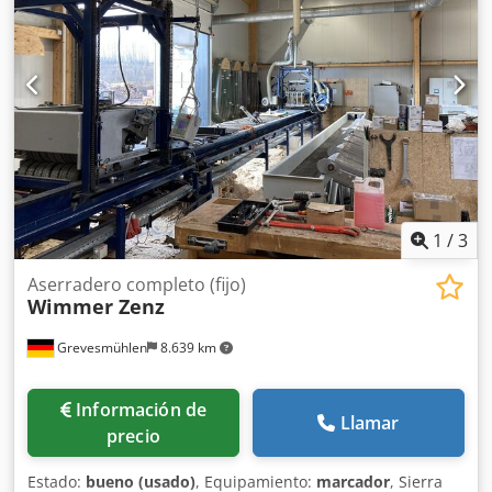
1
/
3
Aserradero completo (fijo)
Wimmer Zenz
Grevesmühlen
8.639 km
Información de
Llamar
precio
Estado:
bueno (usado)
, Equipamiento:
marcador
, Sierra