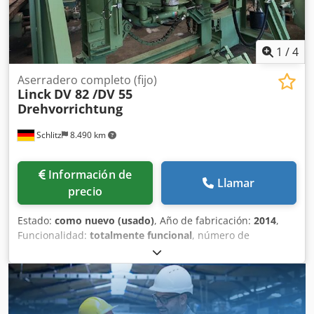
1
/
4
Aserradero completo (fijo)
Linck
DV 82 /DV 55
Drehvorrichtung
Schlitz
8.490 km
Información de
Llamar
precio
Estado:
como nuevo (usado)
, Año de fabricación:
2014
,
Funcionalidad:
totalmente funcional
, número de
máquina/vehículo:
9911294-0120
, Dispositivo de rotación
DV 55, fabricado en 2014, utilizable tanto en el corte previo
como en el corte final. Dkodpfozpygtex Aahor ¡En perfecto
estado! Tenemos 2 unidades disponibles en nuestro
almacén de Schlitz.