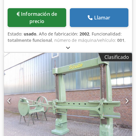
Información de
Llamar
precio
Estado:
usado
, Año de fabricación:
2002
, Funcionalidad:
totalmente funcional
, número de máquina/vehículo:
001
,
longitud de corte (máx.):
5.000 mm
, Se ofrece una línea
automática de procesamiento de tablas laterales con
Clasificado
alimentación individualizada, cortadora para el corte final,
2 apiladoras, descarga adicional y corte final de las tablas
apiladas: Tablas de 2000-5280 mm de largo, 16-40 mm de
grosor, 70-260 mm de ancho, ciclo de 29 o 58 piezas por
minuto, operación por una sola persona sentado en la
consola de control: - Extracción transversal de tablas con
transportador transversal de cadena de 4 hilos -
Transportador vertical para alimentación individualizada,
6000 mm de ancho, 3000 mm de inclinación - Rodillos de
alineación - Transportador transversal de cadena como
formador de capas - Inversor de dirección y sistema de
evaluación antes de la cortadora - Detección del borde del
tronco (ALFHA-Edger) - Cortadora con 11 sierras en una