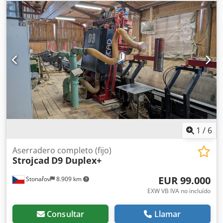
ESPECIFICACIONES TÉCNICAS motor principal 22 kW y 30
kW longitud de la mesa de alimentación 6000 mm
diámetro máximo del tronco 350 mm Dksdpfx Aomv
Ekyoahsr diámetro mínimo del tronco 60 mm avance
regulado por inversor velocidad de avance 0 - 25 m/min
motor de avance 1,5 kW dos filas de trinquetes diámetro
de la cuchilla 500 mm diámetro del husillo 70 mm soporte
del husillo cinta de recogida de serrín tres rodillos
receptores diámetro de la espiga 2 x 200 mm dimensiones
L/A/A 300 x 245 x 180 cm peso ~ 3000 kg
1
/
6
Aserradero completo (fijo)
Strojcad
D9 Duplex+
EUR 99.000
Stonařov
8.909 km
EXW VB IVA no incluído
Consultar
Llamar