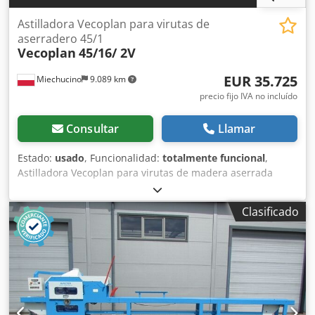
Astilladora Vecoplan para virutas de
aserradero 45/1
Vecoplan
45/16/ 2V
EUR 35.725
Miechucino
9.089 km
precio fijo IVA no incluído
Consultar
Llamar
Estado:
usado
, Funcionalidad:
totalmente funcional
,
Astilladora Vecoplan para virutas de madera aserrada
45/16/ 2V - Fabricada en Alemania - ideal para astillar
directamente en el horno - sistema vibratorio
Clasificado
ESPECIFICACIONES TÉCNICAS - anchura 450 mm - altura
160 mm - número de cuchillas 2 piezas - potencia del
motor 50 kW - diámetro del rotor 500 mm - longitud del
rotor 475 mm - tamiz 40 x 40 mm - eje del engranaje de
tracción 4 kW - eje del engranaje de tracción inferior 2,2
kW Dkedpfjt Hr Drex Aaher - marcha atrás - alimentador
vibratorio 10500 mm x 450 mm - potencia del motor 2,2 kW