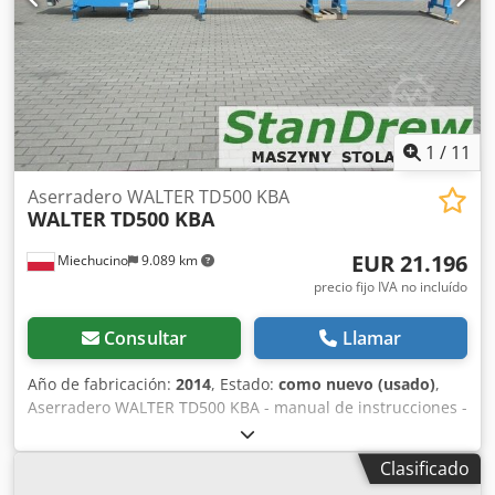
- barra vibradora transversal 4500 mm x 2200 mm -
potencia del motor 1,5 kW - altura 2450 mm dimensiones
de transporte 1050 cm x 245 cm x 245 cm peso ~ 4 t
1
/
11
Aserradero WALTER TD500 KBA
WALTER
TD500 KBA
EUR 21.196
Miechucino
9.089 km
precio fijo IVA no incluído
Consultar
Llamar
Año de fabricación:
2014
, Estado:
como nuevo (usado)
,
Aserradero WALTER TD500 KBA - manual de instrucciones -
certificado CE - después de la inspección técnica - muy
buen estado - año de producción 2014 - mesa de
Clasificado
alimentación estándar 3m +3m extra = 6m