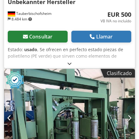
Unbekannter Hersteller
EUR 500
Tauberbischofsheim
8.484 km
VB IVA no incluído
Consultar
Llamar
Estado:
usado
, Se ofrecen en perfecto estado piezas de
polietileno (PE verde) que sirven como elementos de
agarre para un sistema de poleas en una sierra. Datos
técnicos: - Longitud: 450 mm - Anchura: 40 mm - Altura:
Clasificado
50/70 mm - Distancia entre orificios: 50 mm Dksdpszrxr
Hefx Aahjr - Cantidad: 45 unidades