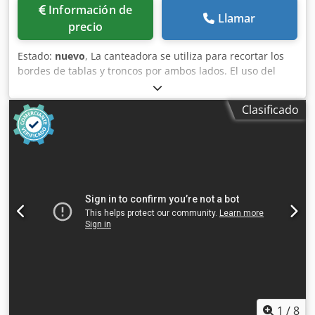
Información de
Llamar
precio
Estado:
nuevo
, La canteadora se utiliza para recortar los
bordes de tablas y troncos por ambos lados. El uso del
cambio automático de ancho, el avance suave combinado
con marcas láser en la regla de corte permite un uso
Clasificado
óptimo de las tablas con bordes. Dkodswb Uwgjpfx Aahsr
Datos técnicos: Mínimo. Ancho de corte 60 máx. 500 mm
(altura libre horizontal 700 mm) Espesor máximo del
borde. 65 milímetros Mesa de alimentación – 2000 mm
Mesa de grabación – 2200 mm Cambiar la distancia entre
sierras eléctricas a través del panel de control Velocidad
de avance - uniforme Diámetro de la sierra – 350 mm
Número de sierras en el husillo: 2 piezas Motores
principales – 2 x 5,2 KW Peso de la máquina – 1000 kg –
Láser para marcar la línea de corte 2 piezas – controlador
electrónico de medición de ancho ANP 05
1
/
8