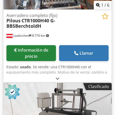
1
/
6
Aserradero completo (fijo)
Pilous
CTR1000H40 G-
BBSBerchtoldH
Laakirchen
8.776 km
Información de
Llamar
precio
Estado:
usado
, Se vende: una CTR1000H40 con el
equipamiento más completo. Motivo de la venta: cambio a
la CTR1000H60 debido a nuevos pedidos especiales.
Estado: en perfecto estado. Ubicación: DE-85391 Aiterbach
Clasificado
Persona de contacto: Roman Griesauer Visita: la máquina
está en funcionamiento y puede ser visitada y demostrada
con previo acuerdo. Incluye el siguiente equipamiento:
CTR1000H40-ZUB: sistema de alimentación del material
cortado. CTR950H-DS: cargador de troncos de doble brazo.