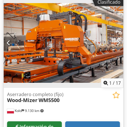
Clasificado
de discos está equipada con dos motores eléctricos de 37
kW, y la máquina para astillar madera con un motor
eléctrico de 90 kW. Línea de trabajo muy sencilla y en buen
estado. Incluye una máquina para afilar cuchillas Reform.
Se entrega cargada en un camión. También podemos
incluir el servicio de desmontaje. Dksdpfxszrn Eco Aahjr
1
/
17
Aserradero completo (fijo)
Wood-Mizer
WM5500
Koło
9.130 km
Información de