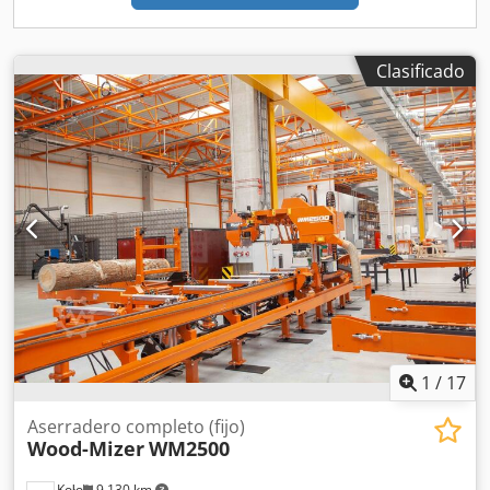
mm Ancho: 50 mm 75 mm (Estándar) 100 mm 120 mm
Ruedas guía de la hoja de sierra Diámetro: 800 mm Tipo:
Sin correas Material: Hierro fundido convexo Equipamiento
Clasificado
del lecho Estructura del lecho Sistema de guía del cabezal
a ambos lados Características del lecho Dkedszqz T Rjpfx
Aaher Transportador de banda para tablas Rodillo
amortiguador Opciones adicionales Transportador que
sigue a la sierra Kit de manipulación de troncos Hidráulica
industrial 1 o más prensas para troncos en dos barras 1 o
más giradores de cadena bidireccionales 2 o más rodillos
niveladores accionados 2 o más topes Unidad hidráulica
de 7,5 kW o 11 kW
1
/
17
Aserradero completo (fijo)
Wood-Mizer
WM2500
Koło
9.130 km