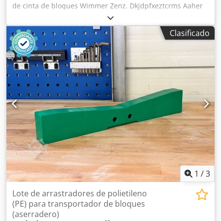
de cinta de bloques Wimmer Zenz. Dkjdpfxeztcrms Aaher
Clasificado
1
/
3
Lote de arrastradores de polietileno
(PE) para transportador de bloques
(aserradero)