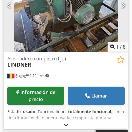
aproximadamente 15.000 tablas de 4000/17 x 76 mm en 9
horas. Dkedpfxoy Uzhfe Aaher La instalación está aún
montada, pero la unidad de astillado previa ya ha sido
desmontada. Por lo tanto, la instalación está disponible de
inmediato. Está construida de forma muy robusta y
siempre ha funcionado sin problemas ni averías. ¡Podemos
proporcionar un vídeo del proceso a través de WhatsApp!
1
/
8
Aserradero completo (fijo)
LINDNER
Șugag
9.524 km
Información de
Llamar
precio
Estado:
usado
, Funcionalidad:
totalmente funcional
, Línea
de trituración de madera usada, compuesta por una
máquina para astillar madera y una trituradora de discos,
fabricada por la empresa austriaca Lindner. La trituradora