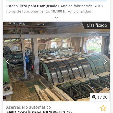
Estado:
listo para usar (usado)
, Año de fabricación:
2018
,
horas de funcionamiento:
10.100 h
, Funcionalidad:
totalmente funcional
, tipo de corriente de entrada:
trifásico
, longitud de corte (máx.):
8.000 mm
, peso total:
Clasificado
19.000 kg
, altura de corte (máx.):
800 mm
, corriente de
entrada:
250 A
, tensión de entrada:
400 V
, ancho de la
hoja de sierra:
500 mm
, diámetro sierra principal:
500
mm
, Equipamiento:
cabina, marcador, sistema de
lubricación centralizada
, - Sierra circular para troncos,
totalmente funcional - diámetro máximo de tronco 800
mm, longitud máxima 6 m, piezas individuales hasta 8 m -
tamaño máximo de la madera 180/180 mm, en modo de
tablero ancho 310/180 mm - clasificación automática de la
madera Dksdpjyc Ncrsfx Aahor - el precio incluye
alimentador de troncos, 2x cintas transportadoras de
evacuación y 1x cinta clasificadora
1
/
30
Aserradero automático
EWD
Combimes BK100-TL2 (3-