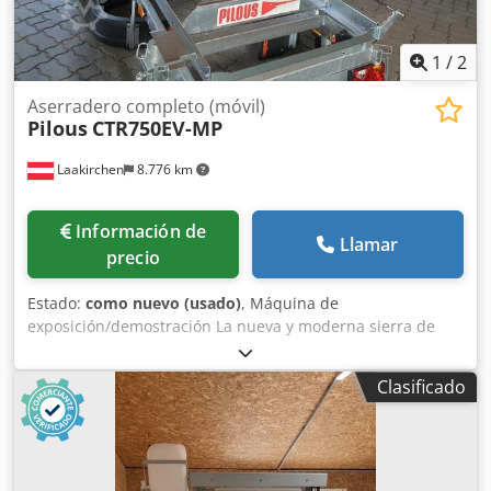
1
/
2
Aserradero completo (móvil)
Pilous
CTR750EV-MP
Laakirchen
8.776 km
Información de
Llamar
precio
Estado:
como nuevo (usado)
, Máquina de
exposición/demostración La nueva y moderna sierra de
cinta para troncos de Holzprofi, de gran solidez, está
diseñada para troncos de hasta 75 cm de diámetro y
Clasificado
ofrece numerosas posibilidades para cortar su madera y
sus troncos de forma correcta. Máxima precisión de corte
gracias al cálculo del grosor de corte. La parte inferior está
galvanizada y la superior, recubierta con pintura en polvo.
Dedpfx Ajzqr Hzoahokr Apta para todo tipo de madera,