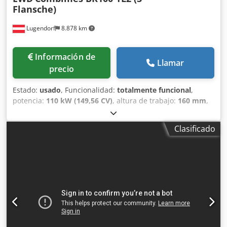
Flansche)
Lugendorf
8.878 km
Información de
Llamar
precio
Estado:
usado
, Funcionalidad:
totalmente funcional
,
potencia:
110 kW (149,56 CV)
, altura de trabajo:
160 mm
,
EWD (Esterer WD GmbH) Tipo: Combimes BK100 TL-2 (3
bridas móviles) Año de fabricación: 1990, modernización
Clasificado
en 2006 3 bridas móviles Altura de corte: 160 mm
Longitudes de madera: hasta 7 m La EWD Combimes
BK100 TL-2 es una línea automática de corte lateral para el
procesamiento económico de tablas y tablones en una
planta de aserrado. La máquina cuenta con un sistema de
medición neumática para detectar el contorno de la pieza
y determina automáticamente la línea de corte óptima
para maximizar el rendimiento de la madera. Dkjdpfx Ajzp
Ezcsaher Las piezas se miden automáticamente y se