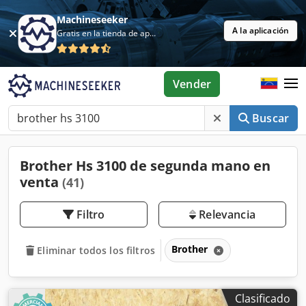
Machineseeker
A la aplicación
Gratis en la tienda de aplicaciones
Vender
Buscar
Brother Hs 3100 de segunda mano en
venta
(41)
Filtro
Relevancia
Brother
Eliminar todos los filtros
Clasificado