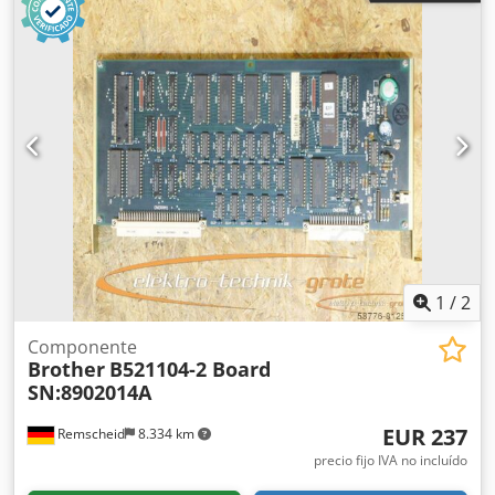
1
/
2
Componente
Brother
B521104-2 Board
SN:8902014A
EUR 237
Remscheid
8.334 km
precio fijo IVA no incluído