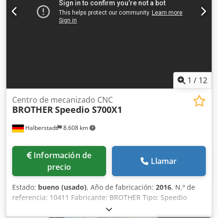
1
/
12
Centro de mecanizado CNC
BROTHER
Speedio S700X1
Halberstadt
8.608 km
Información de
Llamar
precio
Estado:
bueno (usado)
, Año de fabricación:
2016
, N.º de
referencia: 10411 Fabricante: BROTHER Tipo: Speedio
S700X1 Año de fabricación: 2016 Tipo de control: CNC
Control: BROTHER CNC Crsdpfszc Dyrox Aa Eof Ubicación: