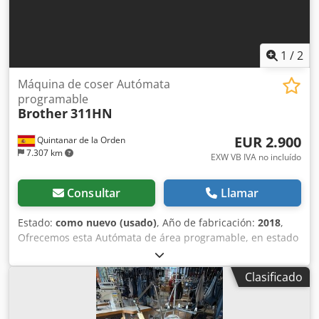
1
/
2
Máquina de coser Autómata
programable
Brother
311HN
EUR 2.900
Quintanar de la Orden
7.307 km
EXW VB IVA no incluído
Consultar
Llamar
Estado:
como nuevo (usado)
, Año de fabricación:
2018
,
Ofrecemos esta Autómata de área programable, en estado
como nueva muy poco uso, año de fabricación 2018. Si
tiene alguna pregunta o necesita más información, no
Clasificado
dude en enviarnos un mensaje o llamarnos. Crodpfxoy S
Td To Aa Ejf