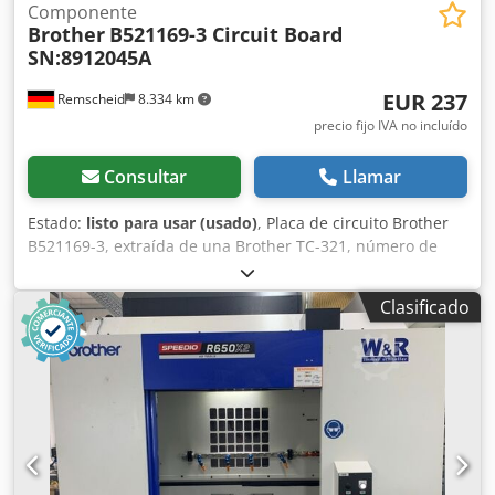
Componente
Brother
B521169-3 Circuit Board
SN:8912045A
EUR 237
Remscheid
8.334 km
precio fijo IVA no incluído
Consultar
Llamar
Estado:
listo para usar (usado)
, Placa de circuito Brother
B521169-3, extraída de una Brother TC-321, número de
serie según la fotografía, usada, en buen estado de
conservación, 100 % funcional. Cedpfx Aji D Ulksa Eorf
Clasificado