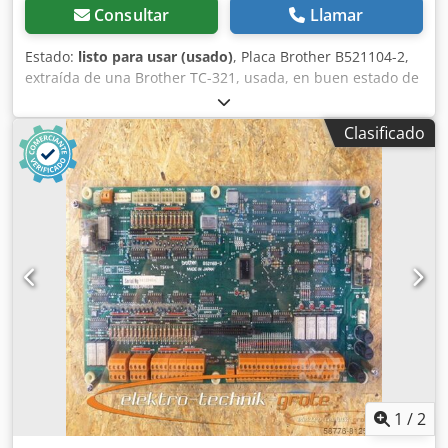
Consultar
Llamar
Estado:
listo para usar (usado)
, Placa Brother B521104-2,
extraída de una Brother TC-321, usada, en buen estado de
conservación, 100 % funcional. Cedei D Uk Hepfx Aa Eorf
Clasificado
1
/
2