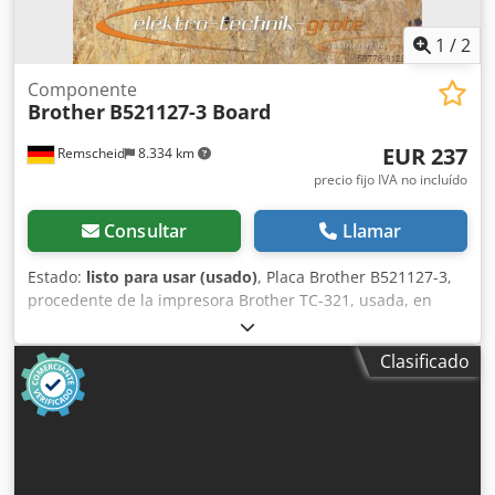
1
/
2
Componente
Brother
B521127-3 Board
EUR 237
Remscheid
8.334 km
precio fijo IVA no incluído
Consultar
Llamar
Estado:
listo para usar (usado)
, Placa Brother B521127-3,
procedente de la impresora Brother TC-321, usada, en
buen estado de conservación, 100 % operativa. Cedoi D Uk
Uepfx Aa Esrf
Clasificado