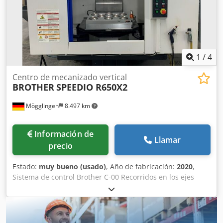
1
/
4
Centro de mecanizado vertical
BROTHER
SPEEDIO R650X2
Mögglingen
8.497 km
Información de
Llamar
precio
Estado:
muy bueno (usado)
, Año de fabricación:
2020
,
Sistema de control Brother C-00 Recorridos en los ejes
X/Y/Z: 650 x 400 x 435 mm Cambiador de paletas doble,
800 x 400 mm Velocidad de husillo: 16.000 min-1 Almacén
de herramientas para 40 herramientas, BT 30 Presión del
refrigerante: 70 bares Sonda de medición 3D OMP 40