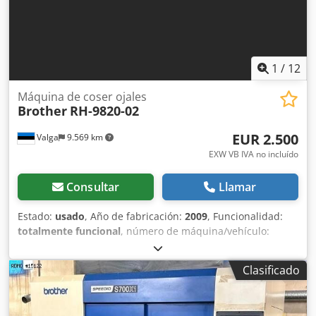
1
/
12
Máquina de coser ojales
Brother
RH-9820-02
EUR 2.500
Valga
9.569 km
EXW VB IVA no incluído
Consultar
Llamar
Estado:
usado
, Año de fabricación:
2009
, Funcionalidad:
totalmente funcional
, número de máquina/vehículo:
H8966378
, potencia del servomotor:
400 W
, tensión de
entrada:
400 V
, tipo de corriente de entrada:
trifásico
,
Clasificado
conexión neumática:
6 bar
, conexión de aire comprimido:
6
bar
, Máquina de coser electrónica para ojales Brother RH-
9820-02: estación de trabajo industrial completa. Se vende