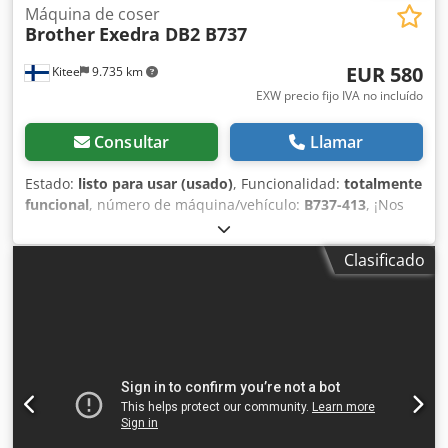
Máquina de coser
Brother
Exedra DB2 B737
EUR 580
Kitee
9.735 km
EXW precio fijo IVA no incluído
Consultar
Llamar
Estado:
listo para usar (usado)
, Funcionalidad:
totalmente
funcional
, número de máquina/vehículo:
B737-413
, ¡Nos
mudamos de local! ¡Vendemos varias máquinas diferentes
para talleres de confección textil! La máquina que se
Clasificado
anuncia es: Brother Exedra DB2 B737-413 También
vendemos una Juki MOR-2516. Cjdezk Eh Sjpfx Aa Ejrf
Póngase en contacto con nosotros para obtener más
información.