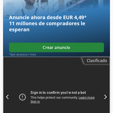
Volante electrónico Codpfxszlb Ecj Aa Eerf Transportador
de virutas
Anuncie ahora desde EUR 4,49
*
11 millones de compradores
le
esperan
Crear anuncio
*por anuncio / mes
Clasificado