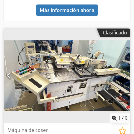
Producción de uniformes • Logotipos corporativos • Textiles
promocionales • Producción de bordado por contrato •
Más información ahora
Fábricas de bordado pequeñas y medianas • Decoración
textil multicolor Incluye • Máquina de bordado Brother BE-
1204B-BC • 4 cabezales de bordado • Soporte para conos
Clasificado
de hilo • Mesa industrial / bastidor tipo puente Cjdpfxey
Nduds Aa Eorf • Panel de control • Unidad de devanado de
canilla • Bastidores/aros de bordado según fotos Ubicación
Valga, Estonia Desmontaje y transporte El comprador es
responsable del desmontaje, carga y transporte. Se
recomienda desmontaje profesional y una cuidadosa
planificación del transporte.
1
/
9
Máquina de coser