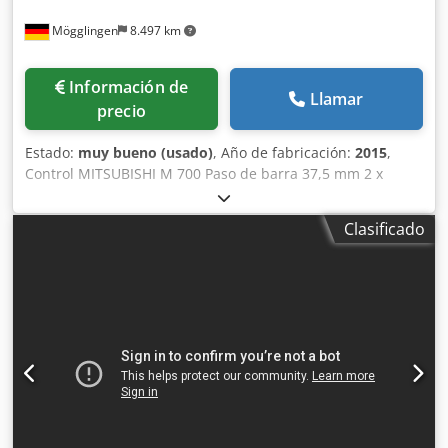
Mögglingen
8.497 km
Información de
Llamar
precio
Estado:
muy bueno (usado)
, Año de fabricación:
2015
,
Control MITSUBISHI M 700 Paso de barra 37,5 mm 2 x
torretas de 12 posiciones con herramientas motorizadas 2
x eje C 2 x eje Y Husillo principal / contrapunto Cargador
Clasificado
de barras FMB turbo 3-36 Sistema de filtrado de
refrigerante Knoll KF 10 Transportador de virutas Cjdpfxsy
I Dile Agrjrf Sonda de medición Renishaw Recolector de
piezas Cinta transportadora para piezas terminadas Filtro
de aire 2 x portapinzas Portaherramientas y pinzas