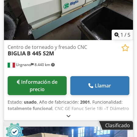
1
/
5
Centro de torneado y fresado CNC
BIGLIA
B 445 S2M
Urgnano
8.440 km
Información de
Llamar
precio
Estado:
usado
, Año de fabricación:
2001
, Funcionalidad:
totalmente funcional
, CNC GE Fanuc Serie 18i –T Diámetro
máx. mecanizable desde barra mm 45 Longitud máx.
mecanizable mm 200 Diámetro máx. mecanizable en
Clasificado
recorte mm 160 HUSILLO PRINCIPAL Velocidad máxima de
rotación rpm 4000 Nariz de husillo ASA 5" Diámetro