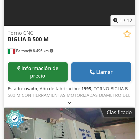
1
/
12
Torno CNC
BIGLIA
B 500 M
Paitone
8.496 km
Información de
Llamar
precio
Estado:
usado
, Año de fabricación:
1995
, TORNO BIGLIA B
500 M CON HERRAMIENTAS MOTORIZADAS DIÁMETRO DEL
PLATO: 210 mm DIÁMETRO MÁXIMO DE TRABAJO DESDE
BARRA: 70 mm LONGITUD MÁXIMA DE TRABAJO: 500 mm
Clasificado
RECORRIDOS: X: 220 mm Z: 500 mm Y (contrapunto): 600
mm ACCESORIOS: 2 HERRAMIENTAS MOTORIZADAS
BASCULANTES MARCA ALBERTI 2 HERRAMIENTAS
MOTORIZADAS RADIALES 3 HERRAMIENTAS MOTORIZADAS