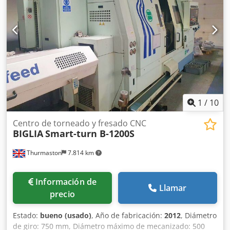
AXIALES VARIOS PORTAHERRAMIENTAS FIJOS Crjdpfey A
Eanjx Agrof EXTRACTOR DE VIRUTAS COMPLETO CON
DOCUMENTACIÓN MÁQUINA EN PERFECTAS CONDICIONES
AÑO: 1995
1
/
10
Centro de torneado y fresado CNC
BIGLIA
Smart-turn B-1200S
Thurmaston
7.814 km
Información de
Llamar
precio
Estado:
bueno (usado)
, Año de fabricación:
2012
, Diámetro
de giro: 750 mm, Diámetro máximo de mecanizado: 500