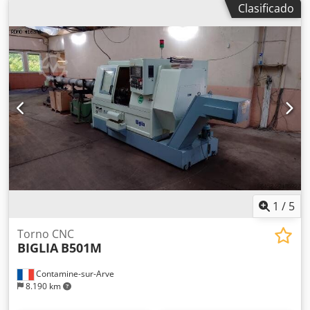
6000 kg Máquina completa con: • Mordaza de apriete
Clasificado
HUSILLO * Potencia de husillo : 5.5 |kW] - Diámetro
Autoblok de 25 mm • 6 portafresas fijas para mecanizado
máximo en el banco : 320 [mm] - Precisión de indexación
interior • 5 portafresas fijas para mecanizado exterior • 1
eje C : 0.001 [°] TORRETA - Número de posiciones : 12 -
Frontal • 4 motorizadas axiales + 2 radiales • Presetting •
Carrera X/Z : 210/500 [mm] - Potencia herramientas
Manuales de instrucciones con declaración CE
giratorias : 3.7 |kW] ALIMENTACIÓN ELÉCTRICA - Tensión
de alimentación : 400 [V] - Potencia instalada : 17 |kW]
DIMENSIONES TOTALES - Dimensiones en el suelo : 3900 X
1870 [mm] - Altura máquina : 1960 [mm] - Peso de la
máquina : 4300 [Kg] HORAS MÁQUINA - Horas en tensión :
50508 [h] - Horas de trabajo : 9147 [h] Crjdpfszrh Spox
Agref EQUIPAMIENTO - CNC : Fanuc 18-T - Recipiente de
riego - Transportador de virutas - Recuperador de piezas -
Mandril de pinzas
1
/
5
Torno CNC
BIGLIA
B501M
Contamine-sur-Arve
8.190 km