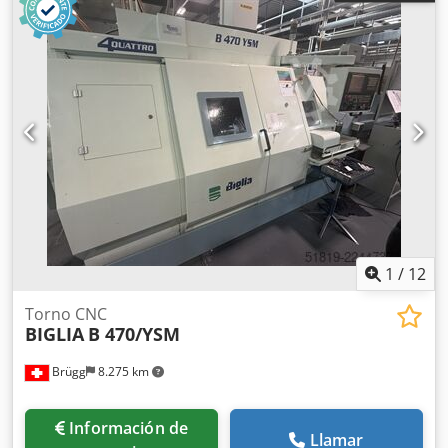
1
/
12
Torno CNC
BIGLIA
B 470/YSM
Brügg
8.275 km
Información de
Llamar