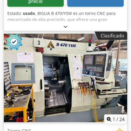
precio
Estado:
usado
, BIGLIA B 470/YSM es un torno CNC para
mecanizado de alta precisión, que ofrece una gran
exactitud y fiabilidad. Características: diámetro de
torneado de 210 mm, diámetro de barra de 65 mm,
Clasificado
longitud de torneado de 300 mm, eje Y de 110 mm; dos
carros múltiples (2) con 12 posiciones cada uno y 12
herramientas accionadas por carro. Datos principales:
velocidad de husillo máx. de 4000 rpm; potencia del
contrahusillo de 11 kW; motor del husillo de 26 kW;
conexión de 50 Hz 3 x 400 voltios; peso de la máquina de
aproximadamente 6150 kg; tiempo de funcionamiento
desde la puesta en marcha de 74536 horas, tiempo de
funcionamiento de 24651 horas, tiempo de trabajo de 8588
horas. Accesorios: cargador de barras LNS HYDROBAR
SPRINT. Permite tolerancias ajustadas; ideal para la
industria automotriz, aeronáutica, de dispositivos médicos,
relojera y para la fabricación de máquinas herramienta.
Codszqbh Iepfx Agrsrf
1
/
24
Torno CNC