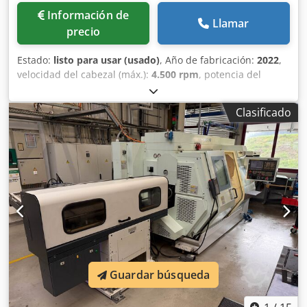
Información de
Llamar
precio
Estado:
listo para usar (usado)
, Año de fabricación:
2022
,
velocidad del cabezal (máx.):
4.500 rpm
, potencia del
motor del husillo:
40.000 W
, número de ejes:
3
, Este torno
horizontal 3s Biglia B1200M se fabricó en 2022. Cuenta con
Clasificado
una longitud máxima de torneado de 620 mm y un
diámetro máximo de torneado de 360 mm,
proporcionando capacidades robustas para diversas
aplicaciones de torneado. Con una velocidad de husillo de
4500 rpm y una capacidad de barra de 70 mm, considere
la oportunidad de comprar este torno horizontal Biglia
B1200M. Póngase en contacto con nosotros para obtener
más información. • Longitud máxima de giro: 620 mm •
Diámetro máximo de giro: 360 mm • Capacidad de la barra:
70 mm Codpfeyk Uitox Agrorf • Nariz del husillo ASA 8 •
Potencia herramientas motorizadas: 11 / 13 kW
Guardar búsqueda
Equipamiento adicional • Transportador de virutas: tipo
cinta