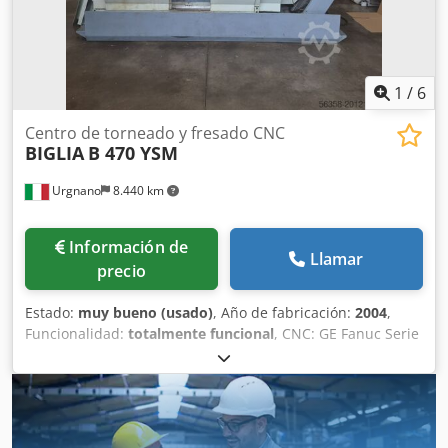
1
/
6
Centro de torneado y fresado CNC
BIGLIA
B 470 YSM
Urgnano
8.440 km
Información de
Llamar
precio
Estado:
muy bueno (usado)
, Año de fabricación:
2004
,
Funcionalidad:
totalmente funcional
, CNC: GE Fanuc Serie
18i-TB CAPACIDAD DEL HUSILLO PRINCIPAL Diámetro
máximo de mecanizado en barra: 83 mm Diámetro máximo
de mecanizado en pieza: 200 mm Longitud máxima de
mecanizado: 300 mm Diámetro máximo de rotación: 200
mm Distancia entre los dos centros del husillo: 690 mm