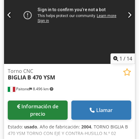
1
/
14
Torno CNC
BIGLIA
B 470 YSM
Paitone
8.496 km
Información de
Llamar
precio
Estado:
usado
, Año de fabricación:
2004
, TORNO BIGLIA B
470 YSM TORNO CON EJE Y CONTRA-HUSILLO N.º 02