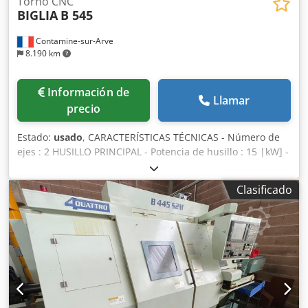
Torno CNC
BIGLIA
B 545
Contamine-sur-Arve
8.190 km
Información de
Llamar
precio
Estado:
usado
, CARACTERÍSTICAS TÉCNICAS - Número de
ejes : 2 HUSILLO PRINCIPAL - Potencia de husillo : 15 |kW] -
Velocidad del husillo : 5000 [Rev./min] - Diámetro máximo
en barra : 45 [mm] - Longitud máx. mecanizable : 560
Clasificado
[mm] - Duración máxima en mandril : 220 [mm] TORRETA -
Número de posiciones : 12 - Carrera X/Z : 170 / 560 [mm]
ALIMENTACIÓN ELÉCTRICA - Tensión de alimentación : 400
[V] DIMENSIONES TOTALES - Dimensiones en el suelo :
4240 X 2000 [mm] - Altura máquina : 1900 [mm] - Peso de
la máquina : 4200 [Kg] EQUIPAMIENTO - CNC : Fanuc 21i-
TB Codpfxouhaf Se Agrsrf - Recipiente de riego -
Transportador de virutas - Palpador herramientas