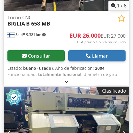
1
/
6
Torno CNC
BIGLIA
B 658 MB
EUR 26.000
Salo
9.381 km
EUR 27.000
FCA precio fijo IVA no incluído
Consultar
Llamar
Estado:
bueno (usado)
, Año de fabricación:
2004
,
Funcionalidad:
totalmente funcional
, diámetro de giro
sobre carro transversal:
600 mm
, longitud de giro:
670
mm
, diámetro de giro:
490 mm
, peso total:
6.500 kg
, EN
Clasificado
VENTA: Torno CNC de alta calidad Biglia B 658 MB (Año
2004) con herramientas motorizadas + alimentador de
barras KID 70 ¿Busca una máquina fiable y robusta para
trabajos de metal? Se vende torno CNC Biglia B 658 MB en
buen estado y completamente funcional. La máquina está
equipada con herramientas motorizadas, contrapunto
automático, control Fanuc de alta fiabilidad e incluye