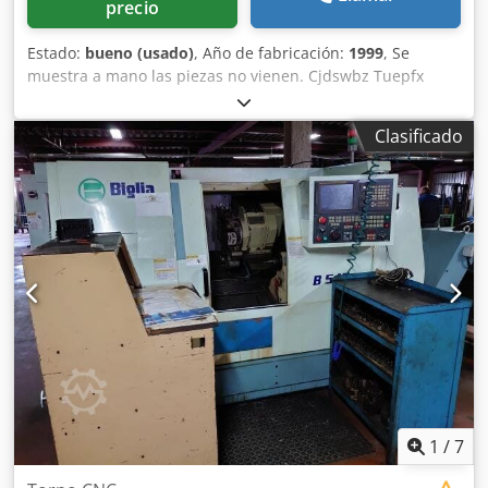
precio
Estado:
bueno (usado)
, Año de fabricación:
1999
, Se
muestra a mano las piezas no vienen. Cjdswbz Tuepfx
Agrerf
Clasificado
1
/
7