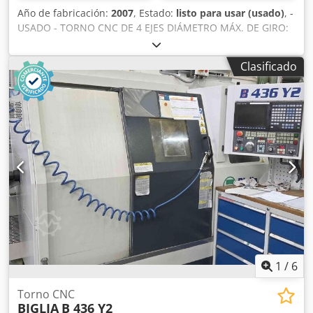
Año de fabricación:
2007
, Estado:
listo para usar (usado)
, -
USADO - TORNO CNC DE 4 EJES DIÁMETRO MÁX. DE GIRO:
580 mm LONGITUD MÁX. DE TORNEADO: 560 mm
DIÁMETRO MÁX. DE TORNEADO: 220 mm CAPACIDAD DE
Clasificado
BARRA: 45 mm HUSILLO: 5000 rpm; 11-15 kW; 76 - 108 Nm;
ASA 5" RECORRIDO EJE X: 170 mm Cedeyy D Ncepfx Agrorf
RECORRIDO EJE Y: 55/-50 mm RECORRIDO EJE Z: 560 mm
RAPIDEZ X-Y-Z: 20 - 6 - 24 m/min TORRETA MOTORIZADA:
12 POSICIONES; 3000 rpm; 3,7 kW UNIDAD DE CONTROL:
FANUC 18i-TB PESO: 4500 kg DIMENSIONES TOTALES: 4200
x 2000 x 1900 mm ACCESORIOS: RECOGEDOR DE PIEZAS;
TRANSPORTADOR DE VIRUTAS; MEDIDOR DE
HERRAMIENTAS NOTA: REVISIÓN EN LÍNEA DEL HUSILLO Y
MOTOR DE LA TORRETA; SUSTITUCIÓN DE LA CORREA DEL
MOTOR DEL HUSILLO
1
/
6
Torno CNC
BIGLIA
B 436 Y2