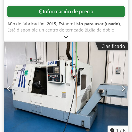
Información de precio
Año de fabricación:
2015
, Estado:
listo para usar (usado)
,
Está disponible un centro de torneado Biglia de doble
torreta y doble husillo, incluyendo periféricos. Potencia del
husillo: 11kW/11kW, velocidad de giro: 7000 rpm, paso de
Clasificado
barra: 36mm-37,5mm, diámetro máximo de torneado:
100mm, longitud máxima de torneado: 140mm, posiciones
de herramientas: 2×12, recorrido eje Y: +/-25mm, recorrido
eje X/Z: 85mm/300mm, avance rápido: 15m/min,
dimensiones de la máquina X/Y/Z: aprox.
3700mm/1450mm/1900mm, peso: aprox. 5000kg, control:
Mitsubishi M730 con editor, horas de encendido: aprox.
47000h. Incluye alimentador de barras FMB turbo 3-36,
sistema de refrigerante Knoll KF10, depósito de 700l,
unidad de purificación de aire y un extenso paquete de
pinzas y herramientas. Documentación disponible. Es
posible realizar una inspección in situ. Probablemente
disponible a partir de octubre de 2026. Codpfxoy H I E Uo
Agrsrf
1
/
6