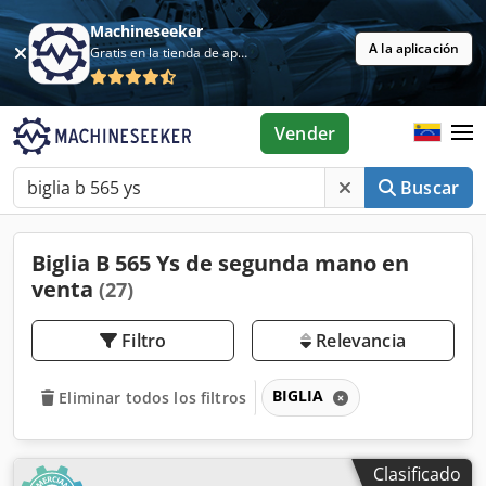
Machineseeker
A la aplicación
Gratis en la tienda de aplicaciones
Vender
Buscar
Biglia B 565 Ys de segunda mano en
venta
(27)
Filtro
Relevancia
BIGLIA
Eliminar todos los filtros
Clasificado