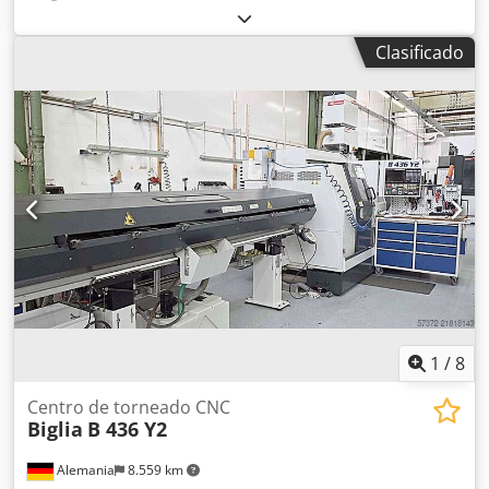
mm, Longitud máxima de torneado: 1300 mm, Husillo
principal: 3000 rpm, Codpfx Aexqyg Negrerf Capacidad de
Clasificado
barra: 65 mm, Fresado hasta 8.000 rpm, 20 kW, Eje C a
0,001 grados, Eje Y -90/+120 mm, ATC de 40 posiciones,
Velocidad de fresado 4000 rpm, Motores de husillo de 30
kW, Control FANUC 31i, Plato autocentrante hidráulico de 3
garras, transportador de virutas, refrigerante, palpador de
herramientas, atrapapiezas, alimentador de barras.
1
/
8
Centro de torneado CNC
Biglia
B 436 Y2
Alemania
8.559 km