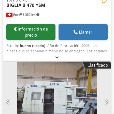
BIGLIA
B 470 YSM
Root
8.359 km
Información de
Llamar
precio
Estado:
bueno (usado)
, Año de fabricación:
2005
, Las
piezas que se señalan a mano no se entregan. Los detalles
técnicos se encuentran en el archivo adjunto. El brazo de
medición no se suministra con la máquina. Csdpfx Agjzmx
Clasificado
I Dororf Consulte las fotografías marcadas con una cruz
roja.