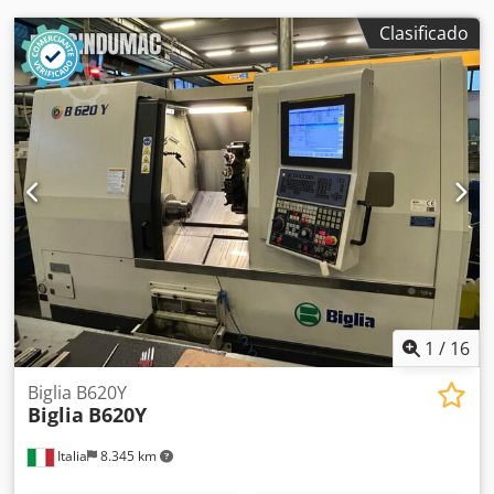
MÁQUINA HA SIDO SOMETIDA A LAS SIGUIENTES
INTERVENCIONES: Reemplazo de la correa del husillo
Clasificado
principal Csdpfewari Rex Agrsrf Reemplazo de la correa
del contrahusillo Reemplazo de los cojinetes y engranajes
del motor Reemplazo del freno del contrahusillo
Reemplazo del tornillo del eje X1 Reemplazo del tornillo Z2
Reemplazo de la caja del motor motorizado Reemplazo del
ventilador motorizado Reemplazo de los relés Reemplazo
de los filtros oleohidráulicos Reemplazo de los filtros
hidráulicos Reemplazo del semáforo Reemplazo de los
sellos cerámicos Revisión del accionamiento en Fanuc
Revisión del accionamiento Betatron Reemplazo de las
baterías Reemplazo de las tuberías de aire Reemplazo del
panel de control Reemplazo del interruptor de encendido
Reemplazo de la correa del descargador Reemplazo de la
1
/
16
cinta transportadora de piezas.
Biglia B620Y
Biglia
B620Y
Italia
8.345 km