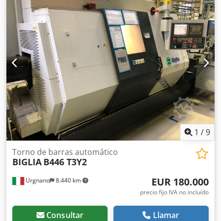
Velocidad máxima de giro: ±3500 RPM Pantalla digital.
1
/
9
Torno de barras automático
BIGLIA
B446 T3Y2
EUR 180.000
Urgnano
8.440 km
precio fijo IVA no incluído
Consultar
Llamar