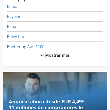
Bema
Beyeler
Bima
Boley Cnc
Buetfering Aws 1100
Mostrar más
Carpintería
Cnc Bearbeitungszentrum
Escopleadora
Fresadora
Fresadora Swm
Anuncie ahora desde EUR 4,49
*
11 millones de compradores
le
Hbm