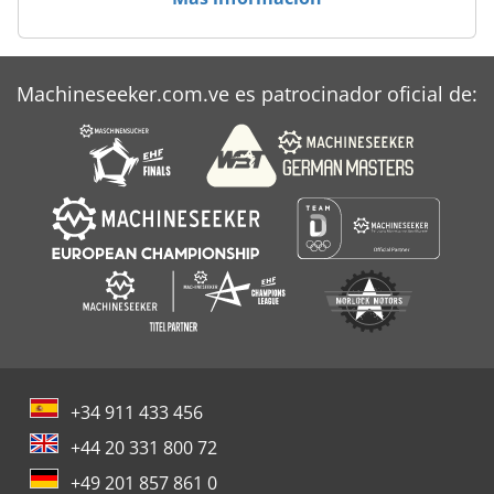
Webo
Weinig
Machineseeker.com.ve es patrocinador oficial de:
Wema
+34 911 433 456
+44 20 331 800 72
+49 201 857 861 0