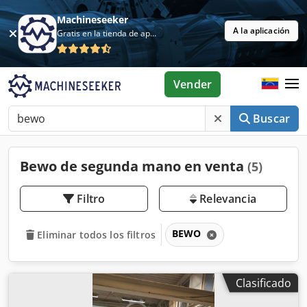
Machineseeker
A la aplicación
Gratis en la tienda de aplicaciones
Vender
Buscar
Bewo de segunda mano en venta
(5)
Filtro
Relevancia
BEWO
Eliminar todos los filtros
Clasificado