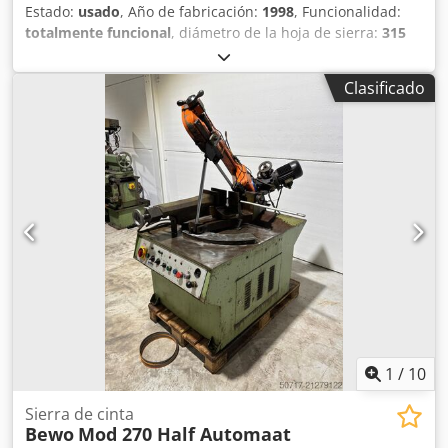
Estado:
usado
, Año de fabricación:
1998
, Funcionalidad:
totalmente funcional
, diámetro de la hoja de sierra:
315
mm
, altura de corte (máx.):
80 mm
, longitud de avance eje
X:
7.500 mm
, longitud de avance eje Y:
6.000 mm
, longitud
Clasificado
total:
13.000 mm
, altura total:
1.700 mm
, ancho total:
2.300 mm
, peso total:
5.000 kg
, Rango de corte de acero
cuadrado a 45°:
1 mm
, Rango de corte acero cuadrado a
90°:
1 mm
, diámetro de corte:
80 mm
, Controlador
Siemens Djdpfey S Abnjx Ahksck
1
/
10
Sierra de cinta
Bewo
Mod 270 Half Automaat