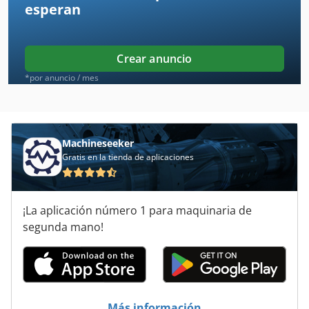
esperan
Hbs
Homag Bof
Crear anuncio
Hsk63
*por anuncio / mes
Meba
Perfiladora
Machineseeker
Gratis en la tienda de aplicaciones
Prensa Madera
Sbf
¡La aplicación número 1 para maquinaria de
Scheer
segunda mano!
Scheppach 4010
Scheppach Hm2
Selco Biesse
Más información