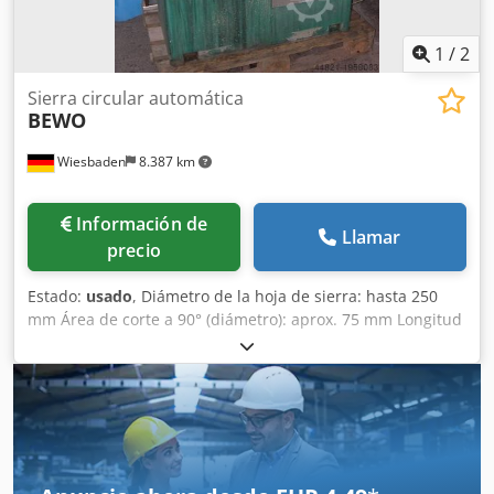
usadas se venden sin garantía. El precio publicado es sin
IVA (salvo indicación contraria).
1
/
2
Sierra circular automática
BEWO
Wiesbaden
8.387 km
Información de
Llamar
precio
Estado:
usado
, Diámetro de la hoja de sierra: hasta 250
mm Área de corte a 90° (diámetro): aprox. 75 mm Longitud
de corte: 500 mm Conexión eléctrica: 380 V Potencia del
motor de la sierra: 0,75/1,1 kW Dcodpfjb N Ehdex Ahkjk
Espacio requerido: 1700/2100 x 900 x 1440 mm Peso: 355
kg