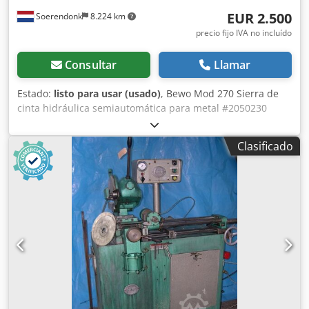
EUR 2.500
Soerendonk
8.224 km
precio fijo IVA no incluído
Consultar
Llamar
Estado:
listo para usar (usado)
, Bewo Mod 270 Sierra de
cinta hidráulica semiautomática para metal #2050230
Máxima sujeción: 210x210mm Dimensiones: 130cm x 80cm
x 140cm (LxAnxAl) 380v Velocidad de corte variable Con
Clasificado
bomba de refrigerante Con cinta de sierra adicional Vídeo
disponible en nuestro canal de YouTube. Ubicación: Budel,
Países Bajos Transporte disponible por un coste adicional
Llame o envíe un correo electrónico para más información
Dcodpfjylppwjx Ahkok Consulte también nuestros otros
anuncios Buscamos maquinaria industrial durante todo el
año. Si dispone de máquinas innecesarias, envíenos un
correo electrónico con fotos e información. El vendedor no
se responsabiliza de errores tipográficos o de transmisión
de datos. El estado visual, técnico y el desgaste de la
máquina son acordes a su antigüedad; las máquinas