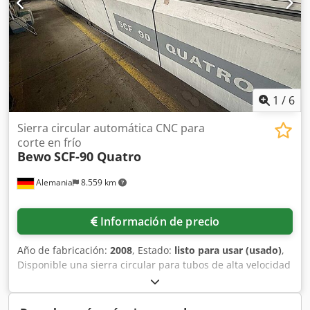
1
/
6
Sierra circular automática CNC para
corte en frío
Bewo
SCF-90 Quatro
Alemania
8.559 km
Información de precio
Año de fabricación:
2008
, Estado:
listo para usar (usado)
,
Disponible una sierra circular para tubos de alta velocidad
totalmente automática Bewo. Rango de diámetro de tubo
redondo: 8 mm–90 mm, dimensiones mínimas del perfil
cuadrado X/Y: 10 mm/10 mm, dimensiones máximas del