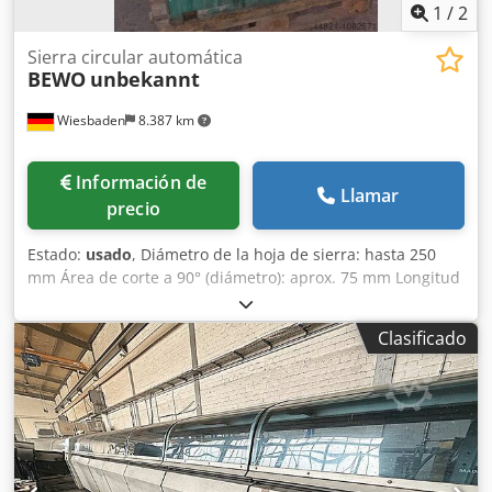
1
/
2
Sierra circular automática
BEWO
unbekannt
Wiesbaden
8.387 km
Información de
Llamar
precio
Estado:
usado
, Diámetro de la hoja de sierra: hasta 250
mm Área de corte a 90° (diámetro): aprox. 75 mm Longitud
de corte: 500 mm Dodpfx Asbbbhnehkock Conexión
eléctrica: 380 V Potencia del motor de la sierra: 0,75/1,1 kW
Clasificado
Espacio requerido: 1700/2100 x 900 x 1440 mm Peso: 355
kg