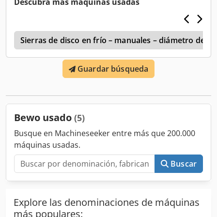
Descubra más máquinas usadas
perfil cuadrado X/Y: 80 mm/80 mm, avance: 50 m/min–300
m/min, diámetro del disco de sierra: 350 mm, capacidad
máxima: 8000 piezas/hora, procesamiento simultáneo
5
máximo: 4 tubos. Documentación disponible. Es posible
Sierras de disco en frío – manuales – diámetro de h
visitar la máquina in situ. Dcsdpfxey Nm Ume Ahkok
Guardar búsqueda
Bewo usado
(5)
Busque en Machineseeker entre más que 200.000
máquinas usadas.
Buscar
Explore las denominaciones de máquinas
más populares: