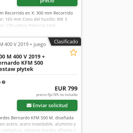
precio
mm Recorrido en X: 300 mm Recorrido
ar: 165 mm Cono del husillo: MK 3
 230 voltios Potencia total
aprox.: 520x500x740 mm Descripción: -
el rango bajo de revoluciones Codpfx
Clasificado
M 400 V 2019 + juego
n holgura, regulable mediante listón de
ngular, chaflanado, etc. - Ajuste del
0 M 400 V 2019 +
sa cruzada de alta precisión con
ernardo KFM 500
mantenimiento de 500 W, funcionamiento
zestaw płytek
 la pieza de trabajo - Guías
 de suministro: - Portabrocas de
 B 16 - Espárrago de tracción M 12 -
m
EUR 799
precio fijo IVA no incluído
Enviar solicitud
bordes Bernardo KFM 500 M, diseñada
en acero, acero inoxidable, aluminio y
a soldadura, eliminar bordes afilados y