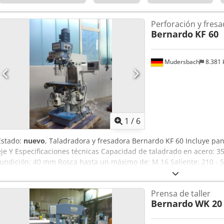
Perforación y fres
Bernardo
KF 60
Mudersbach
8.381
1
/
6
Estado:
nuevo
, Taladradora y fresadora Bernardo KF 60 Incluye pant
eje Y Especificaciones técnicas Capacidad de taladrado en acero:
fundición: 40 mm Rosca hasta un máximo de: M 16 Saliente: 210 - 
husillo: 90° Velocidad del husillo: (8) 115 - 1750 rpm Cono del husil
Dimensiones de la mesa: 800 x 240 mm Tamaño de la ranura en T: 
Prensa de taller
mesa: -45° a +45° Codpfxsd Du Tlj An Tjha Distancia entre el husill
Bernardo
WK 20
longitudinal (x): 375 mm Recorrido transversal (y): 175 mm Recorrid
salida del motor S1 100%: 0,85 / 1,5 kW Potencia de entrada del mo