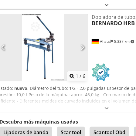
izquierda y la derecha. - Para alinear, prensar, doblar, ensamblar e
pedal y bomba manual hidráulica para alimentación de pistón. - E
Dobladora de tubo
alineación de ejes - Estándar con retracción automática del pistón
BERNARDO
HRB 2
- Mesa de prensa regulable en altura con pernos de bloqueo - Man
fuerza de presión. - Incluye bomba hidráulica de dos etapas Cedsx
robusta gracias al marco de acero soldado
Ahaus
8.337 km
1
/
6
Estado:
nuevo
, Diámetro del tubo: 1/2 - 2,0 pulgadas Espesor de p
presión: 10,0 t Peso de la máquina: aprox. 46,0 kg - Con marco de 
eficiente - Diferentes moldes de curvado incluidos en el volumen d
de gas, calefacción y agua - Trabajo rápido gracias al avance rápido
Ideal también para tubos de cobre y tubos revestidos - Posibilidad 
Chodpfxsxaac Ne An Tsa Equipamiento: - Moldes de curvado: ½” - ¾” - 
Descubra más máquinas usadas
Lijadoras de banda
Scantool
Scantool Obd