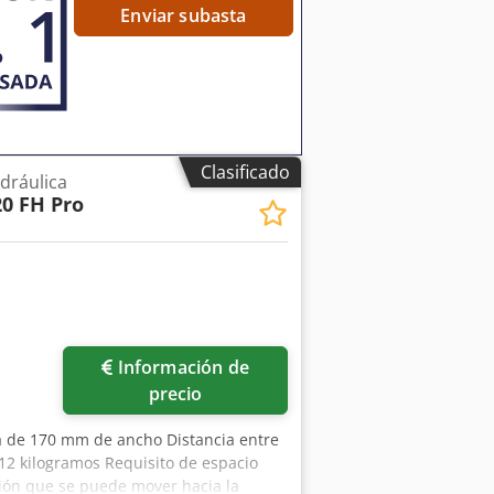
o: - Muela abrasiva CBN - Pinzas ER 20,
Enviar subasta
) Csdpfx Ansxablxs Tjha - Pinzas ER 25, 14
s ER 20 o ER 25
Clasificado
idráulica
0 FH Pro
Información de
precio
sa de 170 mm de ancho Distancia entre
2 kilogramos Requisito de espacio
sión que se puede mover hacia la