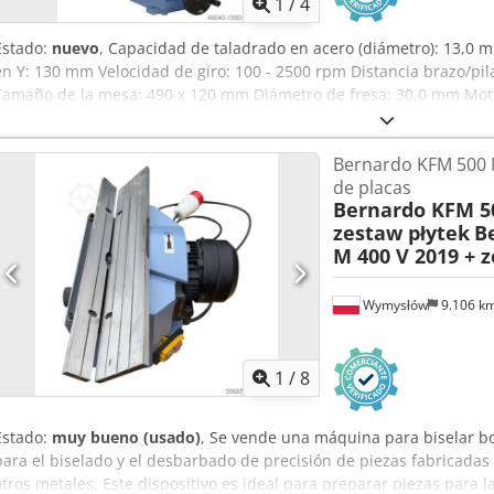
1
/
4
Estado:
nuevo
, Capacidad de taladrado en acero (diámetro): 13,0 
en Y: 130 mm Velocidad de giro: 100 - 2500 rpm Distancia brazo/pil
Tamaño de la mesa: 490 x 120 mm Diámetro de fresa: 30,0 mm Motor:
requerida: 0,75 kW Peso de la máquina aprox.: 50 kg Dimensiones 
Motor de corriente continua sin escobillas - Par de giro óptimo en 
Bernardo KFM 500 
Anexabb Ho Toha - Guías de cola de milano en los ejes X, Y y Z - Si
de placas
cuña - Cabezal de fresado inclinable a ambos lados para taladrado a
Bernardo KFM 50
husillo mediante empuñadura, micrométrico mediante volante - Me
zestaw płytek
B
ranuras en T y superficie rectificada - Motor de transmisión sin 
M 400 V 2019 + 
suave - Velocidad de giro regulable continuamente para adaptarse a
bloqueables individualmente garantizan un fresado preciso Alcance
corona dentada 1 - 13 mm / B 16 - Adaptador de portabrocas MK 3 /
Wymysłów
9.106 k
Protector de altura regulable - Llaves de servicio
1
/
8
Estado:
muy bueno (usado)
, Se vende una máquina para biselar 
para el biselado y el desbarbado de precisión de piezas fabricadas 
otros metales. Este dispositivo es ideal para preparar piezas para l