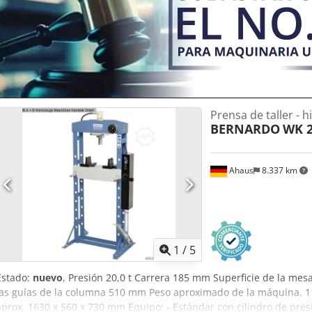
135° - Proceso de molienda rápido y sencillo. Volumen de suministr
3 – 12 mm * 11 piezas (3 / 4 / 5 / 6 / 7 / 8 / 9 / 10 / 11 / 12 / 13 mm
– 20 mm * 7 piezas (14 / 15 / 16 / 17 / 18 / 19 / 20 mm) - Portapinza
Prensa de taller - h
BERNARDO
WK 2
Ahaus
8.337 km
1
/
5
Estado:
nuevo
, Presión 20,0 t Carrera 185 mm Superficie de la me
las guías de la columna 510 mm Peso aproximado de la máquina. 11
aprox. 1630 x 560 x 730 mm Equipo: - Estándar con cilindro de pre