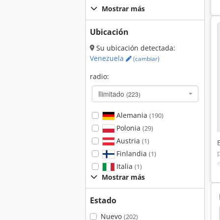
Mostrar más
Ubicación
Su ubicación detectada:
Venezuela
(cambiar)
radio:
Ilimitado
(223)
Alemania
(190)
Polonia
(29)
Austria
(1)
Finlandia
(1)
Italia
(1)
Mostrar más
Estado
ler
Dpm
Hidroliksan
Prensa De Montaje
Nuevo
(202)