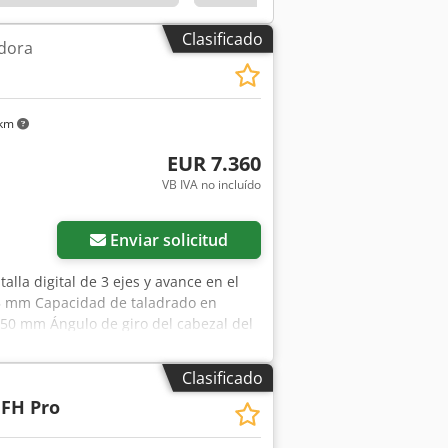
Clasificado
adora
 km
EUR 7.360
VB IVA no incluído
Enviar solicitud
alla digital de 3 ejes y avance en el
 35 mm Capacidad de taladrado en
550 mm Ángulo de giro del cabezal del
lo: ISO 40 Recorrido del eje: 125 mm
16 mm Ángulo de inclinación de la
Clasificado
o y la mesa: 120 - 375 mm Recorrido
 FH Pro
o vertical (z): 255 mm Potencia de
tor S6 40%: 1,1 / 2,2 kW Dimensiones