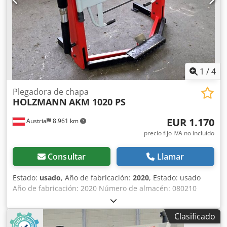
1
/
4
Plegadora de chapa
HOLZMANN
AKM 1020 PS
EUR 1.170
Austria
8.961 km
precio fijo IVA no incluído
Consultar
Llamar
Estado:
usado
, Año de fabricación:
2020
, Estado: usado
Año de fabricación: 2020 Número de almacén: 080210
Plazo de entrega: inmediato, venta previa reservada
Precio: 1170 € En stock: 1 unidad Longitud de plegado:
Clasificado
1020 mm Codpfx Abszbu U Djusrf Grosor de chapa (420