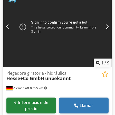
superior segmentada Incluye tope trasero manual
¡CILINDRO NEUMÁTICO! Cedjga T Ddepfx Abujrf Capacidad
máxima de doblado a lo largo de toda la longitud de
trabajo: 2,5 mm Longitud máxima de trabajo: 1020 mm
Ancho máximo de apertura: 48 mm Ancho de los dedos: 25
| 30 | 35 | 40 | 45 | 50 | 75 | 100 | 150 | 200 | 275 mm
Ángulo máximo de doblado: 0 - 135 Peso: 320 kg Ancho:
1350 mm Profundidad: 850 mm Altura: 1175 mm
1
/
9
Plegadora giratoria - hidráulica
Hesse+Co GmbH
unbekannt
Alemania
8.695 km
Información de
Llamar
precio