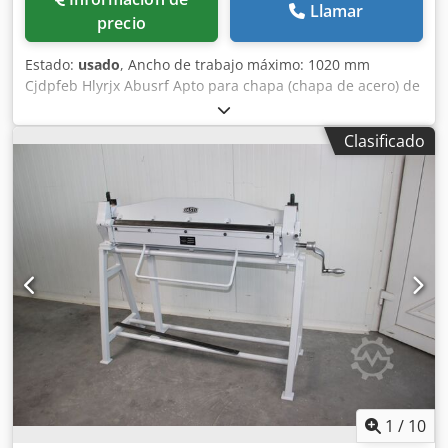
Llamar
precio
Estado:
usado
, Ancho de trabajo máximo: 1020 mm
Cjdpfeb Hlyrjx Abusrf Apto para chapa (chapa de acero) de
hasta: 1 mm Espacio requerido: 1420 x 650 x 1160 mm
Peso: 250 kg
Clasificado
1
/
10