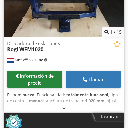
1
/
15
Dobladora de eslabones
Rogi
WFM1020
Mierlo
8.230 km
Información de
Llamar
precio
Estado:
nuevo
, Funcionalidad:
totalmente funcional
, tipo
de control:
manual
, anchura de trabajo:
1.020 mm
, ajuste
de la viga de plegado:
48 mm
, Ángulo de curvado (máx.):
135 °
, peso total:
320 kg
, longitud total:
1.350 mm
, ancho
Clasificado
total:
850 mm
, altura total:
1.175 mm
, Equipamiento:
documentación / manual
, Banco de doblado con mordaza