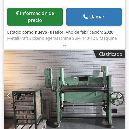
Información de
Llamar
precio
Estado:
como nuevo (usado)
, Año de fabricación:
2020
,
Metallkraft Sickenbiegemaschine SBM 140-12 E Máquina
perfiladora motorizada con base de máquina, consola de
mando y placa tope para la producción de diferentes
Clasificado
perfiles y profundidades de nervaduras. Crsdpfx Asxqp R
Rjbusf Longitud de rodillo: 140 mm Capacidad de curvado
acero 400 N/mm²: máx. 1,2 mm* Rodillos: Ø 62 mm
Profundidad de cuello: 100 mm Velocidad de rodillos: 8
m/min Potencia del motor: 0,75 kW | 400 V - 50 Hz Clase de
protección: IP 55 Dimensiones (LxAnxAl): 900 x 1350 x 450
mm Peso (neto): aprox. 110 kg Incluye rodillos estándar S1-
S8 y llave para herramientas Máquina de demostración, 1
vez usada