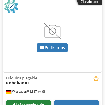
Clasificado
Potencia total necesaria: manual Peso de la máquina
aprox.: 330 kg Dimensiones aproximadas: 1600 x 900 x
1450 mm Máquina de exposición del año 2023 Solo
quedan 2 máquinas en stock Precio especial bajo consulta
Codpfx Absxaa T Ueusrf Equipamiento: - robusta
plegadora manual de carro giratorio - utillaje superior,
inferior y trasero segmentados * Altura de la herramienta
superior = 100 mm * Segmentado:
100/100/100/100/100/100/100/70/60/50/40/30/100 * A la
Pedir fotos
izquierda y derecha con útil de cuerno - Herramienta
superior con sistema de cambio rápido - Sujeción rápida
mediante pedal - Tope angular fijable - Tope trasero
manual de 500 mm - Máquina desplazable (con ruedas) -
Caja de accesorios trasera * Las imágenes muestran
máquina idéntica (UFA 1212)
Máquina plegable
unbekannt
-
Wiesbaden
8.387 km
Información de