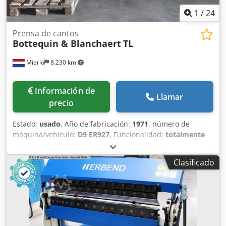
1
/
24
Prensa de cantos
Bottequin & Blanchaert
TL
Mierlo
8.230 km
Información de
Llamar
precio
Estado:
usado
, Año de fabricación:
1971
, número de
máquina/vehículo:
D9 ER927
, Funcionalidad:
totalmente
funcional
, longitud de la placa del ariete:
1.000 mm
, peso
total:
1.500 kg
, plegadora industrial pesada Credey St
Clasificado
Rmopfx Abuef capacidad 1000 x 3,25 mm incluye gran
cantidad de herramientas