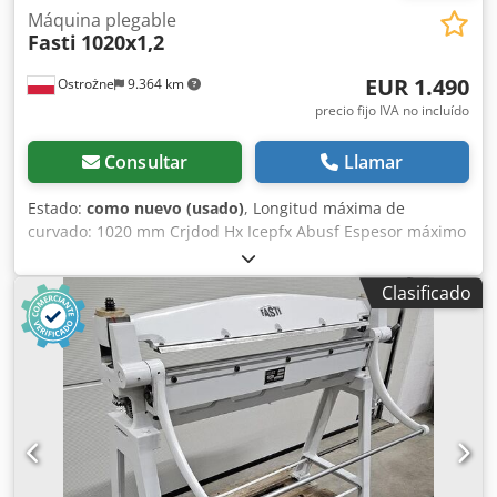
Máquina plegable
Fasti
1020x1,2
EUR 1.490
Ostrożne
9.364 km
precio fijo IVA no incluído
Consultar
Llamar
Estado:
como nuevo (usado)
, Longitud máxima de
curvado: 1020 mm Crjdod Hx Icepfx Abusf Espesor máximo
de la chapa: 1,2 mm de acero.
Clasificado