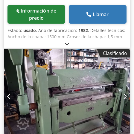
Información de
Llamar
precio
Estado:
usado
, Año de fabricación:
1982
, Detalles técnicos:
Ancho de la chapa: 1500 mm Grosor de la chapa: 1,5 mm
Distancia entre los soportes: 1760 mm Longitud de la
cuchilla: 152 mm Ángulo de curvatura máx.: 160 ° Potencia
Clasificado
total requerida: 1,3 kW Peso aproximado de la máquina:
aprox. 800 kg Dimensiones aproximadas de la máquina
(largo x ancho x alto): 2,5 x 0,7 x 1,5 m * Ajuste de la
mordaza superior: 350 mm * Ajuste de la mordaza
inferior/base: 60/60 mm, motorizado * Radio máximo de la
arista de curvatura: 10 mm * Sin tope trasero; posibilidad
de adaptación posterior Codpfx Abju Ibzweuorf * Contador
manual * Pedal de pie de doble función
(derecha/izquierda) Ángulo de curvatura recomendado
según el anterior propietario: 130°. Accesorios: * 1 juego
de herramientas similar al de la foto.