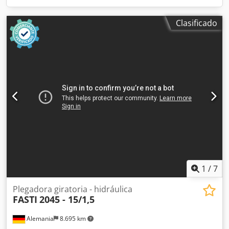
Clasificado
1
/
7
Plegadora giratoria - hidráulica
FASTI
2045 - 15/1,5
Alemania
8.695 km