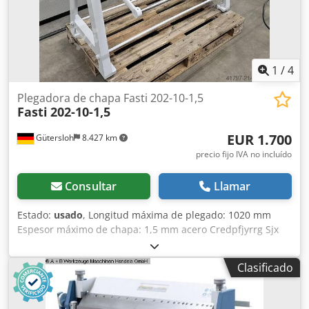
1
/
4
Plegadora de chapa Fasti 202-10-1,5
Fasti
202-10-1,5
EUR 1.700
Gütersloh
8.427 km
precio fijo IVA no incluído
Consultar
Llamar
Estado:
usado
, Longitud máxima de plegado: 1020 mm
Espesor máximo de chapa: 1,5 mm acero Credpfjyrrg Sjx
Abuef Peso: aprox. 300 kg
Clasificado