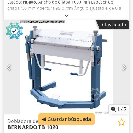
Estado:
nuevo
, Ancho de chapa 1050 mm Espesor de
chapa 1,0 mm Apertura 95,0 mm Ángulo ajustable de 0 a
150 grados Requisito total de potencia manual Peso de la
máquina aprox. 180 kg Dimensiones L-A-H 1320 x 790 x
Clasificado
1050 mm Características - Máquinas de plegado de uso
universal para talleres de canalones y talleres de
reparación - Fácil movimiento oscilante de la barra de
plegado mediante manilla tipo estribo Cedpfjxcuxwex
Abuerf - Ajuste sencillo de la barra superior para un
trabajo eficiente - Barra superior alta para la producción
de perfiles elevados - Los insertos tipo piano en la barra
superior, inferior y de plegado permiten una gran
variedad de operaciones de doblado - Con estos modelos,
la producción de cajas y perfiles especiales con pliegues
opuestos es fácil de realizar Alcance de suministro: - Barra
superior, inferior y de plegado segmentadas - Segmentos
de plegado 25 | 30 | 35 | 40 | 45 | 50 | 75 | 100 | 150 | 2
x 250 mm
1
/
7
Guardar búsqueda
Dobladora de eslabones
BERNARDO
TB 1020