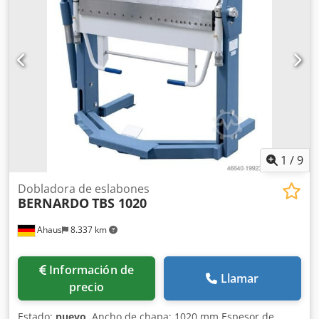
1
/
9
Dobladora de eslabones
BERNARDO
TBS 1020
Ahaus
8.337 km
Información de
Llamar
precio
Estado:
nuevo
, Ancho de chapa: 1020 mm Espesor de