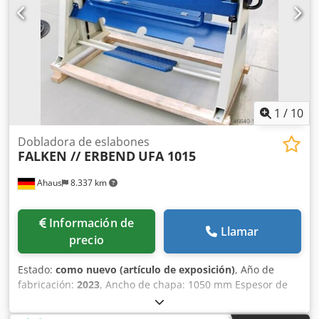
1
/
10
Dobladora de eslabones
FALKEN // ERBEND
UFA 1015
Ahaus
8.337 km
Información de
Llamar
precio
Estado:
como nuevo (artículo de exposición)
, Año de
fabricación:
2023
, Ancho de chapa: 1050 mm Espesor de
chapa: 1,50 mm Abertura: 100 mm Ángulo de plegado
máx.: 135° Altura de la herramienta superior: 100 mm