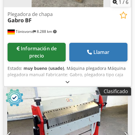
1
/
6
Plegadora de chapa
Gabro
BF
Tönisvorst
8.288 km
Información de
Llamar
precio
Estado:
muy bueno (usado)
, Máquina plegadora Máquina
plegadora manual Fabricante: Gabro, plegadora tipo caja
Modelo: BF Capacidad de plegado: 500 x 2 mm Acero: 1000
x 1,25 mm Mediante el uso de un carro de plegado
Clasificado
dividido, se pueden fabricar cajas con las siguientes
dimensiones: 1000 x 570 x 215 mm Precio nuevo: 2733
euros Longitud: 1200 mm Credezdp Hxopfx Abuef
Anchura: 750 mm Altura con palé: 1400 mm Peso con palé:
155 kg