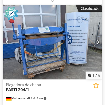
Plazo de entrega: inmediato, sujeto a venta previa País de
origen: Turquía Precio: 6130 € Cuota de arrendamiento:
Clasificado
118,31 € Disponibilidad en almacén: 1 unidad Longitud de
plegado: 1050 mm Grosor de la chapa (420 N/mm²): 1,5
mm Grosor máximo de la chapa - acero inoxidable: 1 mm
Grosor máximo de la chapa - aluminio: 2,2 mm Ángulo de
plegado máximo: 150 ° Tope trasero manual: 500 mm
Credpfxjwiqwrs Abuef Abertura máxima sin herramientas:
200 mm Longitud: 1300 mm Ancho: 750 mm Altura: 1515
mm Peso: 280 kg Rango de ajuste de la mordaza de
plegado: 35 mm Herramienta superior, inferior y de
plegado dividida, fabricada con 42CrMo4, templada a 60
HRC Tope trasero manual Tope angular ajustable Cajón y
compartimento para herramientas Máquina montada
sobre ruedas con sistema de sujeción Manual de
instrucciones en alemán o inglés
1
/
5
Plegadora de chapa
FASTI
204/1
Goldenstedt
8.444 km