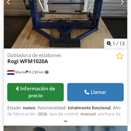
1
/
13
Dobladora de eslabones
Rogi
WFM1020A
Mierlo
8.230 km
Información de
Llamar
precio
Estado:
nuevo
, Funcionalidad:
totalmente funcional
, Año
de fabricación:
2026
, tipo de control:
manual
, anchura de
trabajo:
1.020 mm
, ajuste de la viga de plegado:
46 mm
,
Ángulo de curvado (máx.):
135 °
, peso total:
340 kg
,