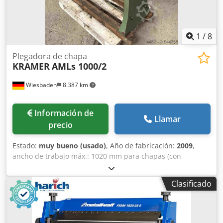
1
/
8
Plegadora de chapa
KRAMER
AMLs 1000/2
Wiesbaden
8.387 km
Información de
Llamar
precio
Estado:
muy bueno (usado)
, Año de fabricación:
2009
,
ancho de trabajo máx.: 1020 mm para chapas (con
resistencia de 40 kg) hasta: 2 mm ancho de plegado mín.:
10 x s Csdpfx Abey S Abueuorf radio interior mín.: 1,5 - 2 x
Clasificado
s apertura del travesaño superior: 190 mm máxima
posición de trabajo del travesaño superior: 120 mm ajuste
en altura del travesaño inferior: 60 mm perfil de caja mín.
(AnxAl): 165 x 125 mm espacio requerido (AnxF): 1700 x 550