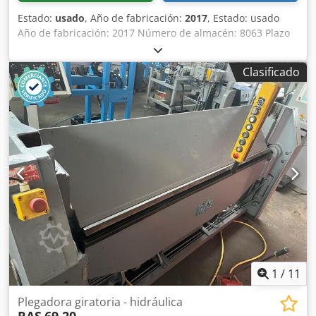
Estado:
usado
, Año de fabricación:
2017
, Estado: usado
Año de fabricación: 2017 Número de almacén: 8063 Plazo
de entrega: inmediato, venta previa reservada
Crodeynnamepfx Abusf País de origen: China Precio: 1330
Clasificado
€ En stock: 1 unidad Longitud de plegado: 1020 mm
Espesor de chapa (420 N/mm²): 1,5 mm Ángulo máx. de
doblado: 135° Longitud: 1348 mm Ancho: 850 mm Altura:
1175 mm Peso: 285 kg Regleta segmentada en la viga
superior Cilindro de asistencia Manual de instrucciones en
ALEMÁN e INGLÉS
1
/
11
Plegadora giratoria - hidráulica
RAS
69.20