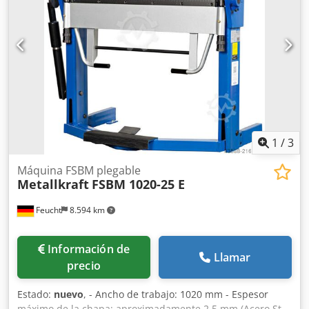
mm altura con contrapeso elevado: 1650 mm peso: 560 kg
1
/
3
Máquina FSBM plegable
Metallkraft
FSBM 1020-25 E
Feucht
8.594 km
Información de
Llamar
precio
Estado:
nuevo
, - Ancho de trabajo: 1020 mm - Espesor
máximo de la chapa: aproximadamente 2,5 mm (Acero St