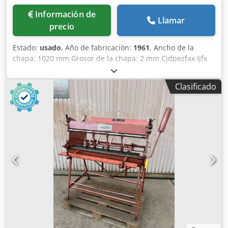
Información de
Llamar
precio
Estado:
usado
, Año de fabricación:
1961
, Ancho de la
chapa: 1020 mm Grosor de la chapa: 2 mm Cjdpezfax Ijfx
Abuerf
Clasificado