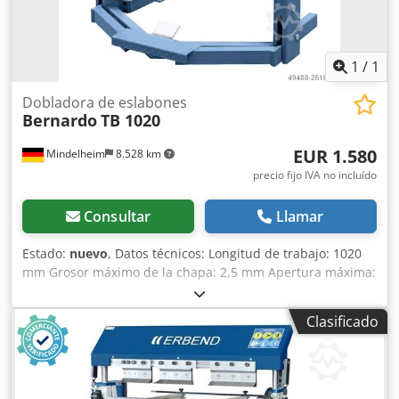
1
/
1
Dobladora de eslabones
Bernardo
TB 1020
EUR 1.580
Mindelheim
8.528 km
precio fijo IVA no incluído
Consultar
Llamar
Estado:
nuevo
, Datos técnicos: Longitud de trabajo: 1020
mm Grosor máximo de la chapa: 2,5 mm Apertura máxima:
48 mm Ángulo de doblado: 0 - 135 ° Ancho: 1350 mm
Profundidad: 820 mm Altura: 1140 mm Peso aproximado:
Clasificado
285 kg Crjdjct Rzbspfx Abuef Características: - Plegadora
universal para talleres de chapa y empresas de reparación
- Construcción robusta con diseño moderno - Ajuste
sencillo de la mordaza superior mediante pedal, lo que