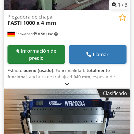
1
/
3
Plegadora de chapa
FASTI
1000 x 4 mm
Schwabach
8.581 km
Información de
Llamar
precio
Estado:
bueno (usado)
, Funcionalidad:
totalmente
funcional
, anchura de trabajo:
1.040 mm
, espesor de
chapa (máx.):
4 mm
, Capacidad de curvado de 4 mm,
operación manual con contrapeso de gran tamaño,
Clasificado
Credpfx Aozr Nrqebujf amplio cerramiento de protección,
herramientas de curvado adicionales.