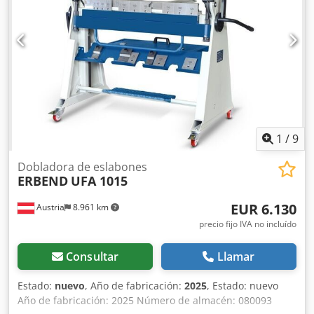
permite tener las manos libres para trabajar la pieza -
Plegadora manual para tareas de doblado estándar -
Mordaza superior segmentada para una gran variedad de
posibilidades de doblado - Óptima relación calidad-precio
- Proceso de doblado rápido y sencillo mediante el mango
de la palanca - Revestimiento de goma antideslizante en el
pedal para un trabajo seguro - Ajuste sencillo de la
mordaza inferior al grosor de la chapa correspondiente -
Mordaza superior alta para la fabricación de perfiles con
rebordes altos
1
/
9
Dobladora de eslabones
ERBEND
UFA 1015
EUR 6.130
Austria
8.961 km
precio fijo IVA no incluído
Consultar
Llamar
Estado:
nuevo
, Año de fabricación:
2025
, Estado: nuevo
Año de fabricación: 2025 Número de almacén: 080093