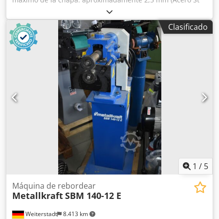
40) - Ángulo de doblado máximo: 135° Codjcca Rgepfx
Abujrf Accesorios: - Mordaza superior segmentada - Pedal
Clasificado
para el ajuste de la tensión - Manual de instrucciones
1
/
5
Máquina de rebordear
Metallkraft
SBM 140-12 E
Weiterstadt
8.413 km