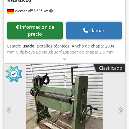
Alemania
8.695 km
Información de
Llamar
precio
Estado:
usado
, Detalles técnicos: Ancho de chapa: 2004
mm Cjdpfxeya Eq Ho Abuerf Espesor de chapa: 2,5 mm
Distancia entre montantes: 2040 mm Potencia total
requerida: 3 kW Ángulo de plegado máx.: 180° Peso de la
Clasificado
máquina aprox.: 1700 kg Dimensiones de la máquina
aprox. LxAnxAl: 2,7 x 1,3 x 2,0 m