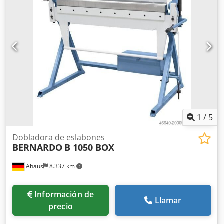
1
/
5
Dobladora de eslabones
BERNARDO
B 1050 BOX
Ahaus
8.337 km
Información de
Llamar
precio