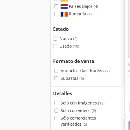
Países Bajos
(4)
Rumanía
(1)
Estado
Nuevo
(2)
Usado
(10)
Formato de venta
Anuncios clasificados
(12)
Subastas
(0)
Detalles
Solo con imágenes
(12)
Bergmann
Bergmann Slt 2104
Compactación
Solo con videos
(2)
Sólo comerciantes
verificados
(5)