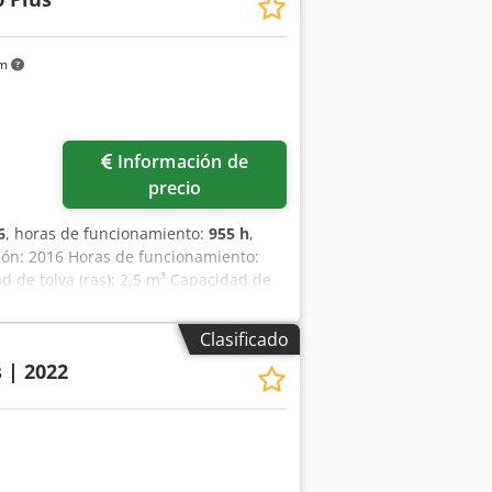
km
Información de
precio
6
, horas de funcionamiento:
955 h
,
ón: 2016 Horas de funcionamiento:
ad de tolva (ras): 2,5 m³ Capacidad de
ica, giratoria 180° Altura: 3.107 mm
m Velocidad: 0-28 km/h Csdpfx Aieyaa
Clasificado
 3.190 kg La oferta está dirigida
 | 2022