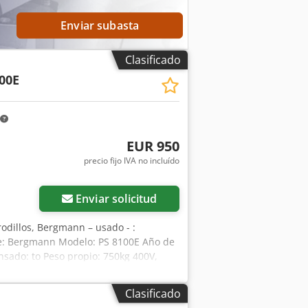
Enviar subasta
Clasificado
00E
EUR 950
precio fijo IVA no incluído
Enviar solicitud
odillos, Bergmann – usado - :
ante: Bergmann Modelo: PS 8100E Año de
nsado: to Peso propio: 750kg 400V,
Hamburgo Compactación eficiente de
ión y compactación eficaz de residuos,
Clasificado
quina permite el llenado continuo por