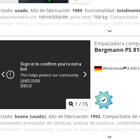
Estado:
usado
, Año de fabricación:
1989
, Funcionalidad:
totalmente
máquina/vehículo:
105102558/89
, peso total:
750 kg
, Compactador d
Recoge, tritura y compacta los residuos mediante un rodillo de ace
compactación de hasta 9:1. La compactación se realiza mediante una
hacia la izquierda, del rodillo especial, que mantiene el material d
Empacadora compac
Ajzr H Agji Tof Permite una alimentación continua; los residuos c
Bergmann
PS 81
de polietileno transparente. La estación de compactación puede ins
generación de los residuos, dentro de las instalaciones. También es
través de conductos o cintas transportadoras y es fácil de usar. C
Wiefelstede
8.430 
mantenimiento mínimo.
1
/
15
Estado:
bueno (usado)
, Año de fabricación:
1992
, Compactador de r
contenedor prensador de residuos, prensa de residuos, contenedo
contenedor autoprensante, prensa de desechos, contenedor prensa
prensa de armario, prensa vertical de balas, compactador de cajas 