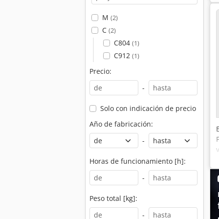
M
(2)
C
(2)
C804
(1)
C912
(1)
Precio:
-
Solo con indicación de precio
Año de fabricación:
-
Horas de funcionamiento [h]:
-
Peso total [kg]:
-