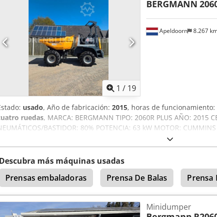
BERGMANN
206
parte de todos los usuarios. El conducto de alimentación puede pe
de trabajo, facilitando y acelerando la compactación de residuos.
Apeldoorn
8.267 k
1
/
19
Estado:
usado
, Año de fabricación:
2015
, horas de funcionamiento:
cuatro ruedas
, MARCA: BERGMANN TIPO: 2060R PLUS AÑO: 2015 CE
NEUMÁTICOS/BASTIDOR: 80% POTENCIA: 63 kW MOTOR: CUMMINS P
DE CARGA ÚTIL NEUMÁTICOS 80% Cedpfoy Hfd Isx Ai Tjrf GIRATOR
CENTRALIZADO
Descubra más máquinas usadas
Prensas embaladoras
Prensa De Balas
Prensa 
Minidumper
Bergmann
R2060