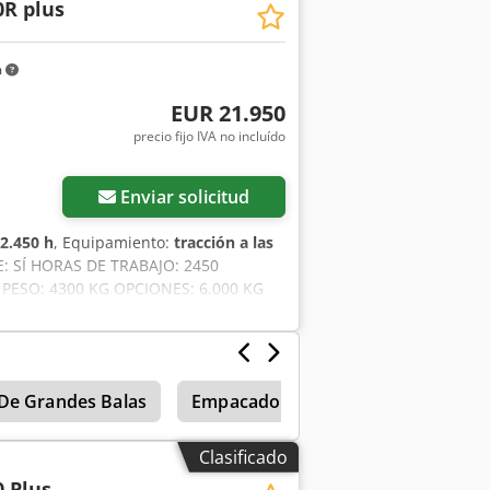
0R plus
rmanecer abierto durante el proceso
m
EUR 21.950
precio fijo IVA no incluído
Enviar solicitud
2.450 h
, Equipamiento:
tracción a las
: SÍ HORAS DE TRABAJO: 2450
ESO: 4300 KG OPCIONES: 6.000 KG
IO LISTO PARA TRABAJAR ENGRASE
De Grandes Balas
Empacadora
Hsm
Conten
Clasificado
 Plus