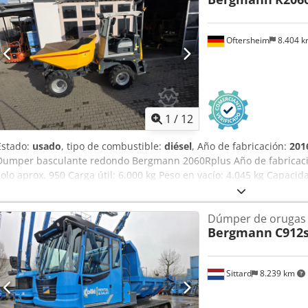
Oftersheim
8.404 
1
/
12
Estado:
usado
, tipo de combustible:
diésel
, Año de fabricación:
201
Dumper basculante redondo Bergmann 2060Rplus Año de fabricaci
solo aprox. 950 Carga útil: 6.000 kg Peso en vacío: 4.045 kg Capacid
tolva (colmada): 3,6 m³ Sistema de tolva: tolva basculante e hidrául
Ancho: 2.018 mm Longitud: 4.489 mm Altura libre al suelo: 2.373 m
Dúmper de orugas
S Es Terf Peso total por carretera: 7.490 kg, Carga útil por carretera:
Bergmann
C912s
exclusivamente a comerciantes en el sentido del §14 BGB.
Sittard
8.239 km