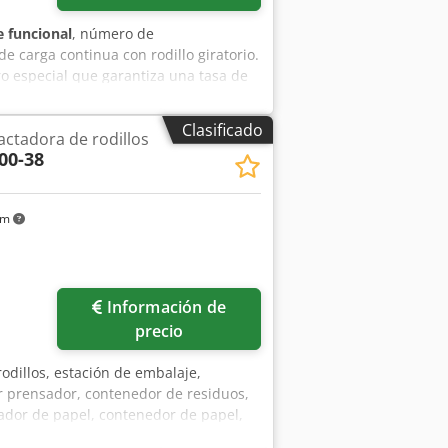
 funcional
, número de
e carga continua con rodillo giratorio.
ro especial que garantiza una tasa de
 rotación alterna, hacia la derecha y
e carga bajo presión constante. Credpfx
Clasificado
tadora de rodillos
ompactados se depositan en una bolsa
00-38
talarse directamente en el lugar de
 ideal para la alimentación continua a
umple con las normas CE. Requiere un
km
Información de
precio
odillos, estación de embalaje,
r prensador, contenedor de residuos,
dor de papel, contenedor de papel,
de cartón, prensa de balas de papel,