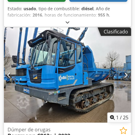
Estado:
usado
, tipo de combustible:
diésel
, Año de
fabricación:
2016
, horas de funcionamiento:
955 h
,
Dumper basculante redondo Bergmann 2060Rplus Año de
fabricación: 2016 Horas de funcionamiento: solo aprox. 950
Clasificado
Carga útil: 6.000 kg Peso en vacío: 4.045 kg Capacidad de
tolva (ras): 2,5 m³ Capacidad de tolva (colmada): 3,6 m³
Sistema de tolva: tolva basculante e hidráulica, giratoria
180° Altura: 3.107 mm Ancho: 2.018 mm Longitud: 4.489
mm Chedjyaa S Eopfx Alfsa Altura libre al suelo: 2.373 mm
Velocidad: 0-28 km/h Peso total por carretera: 7.490 kg,
Carga útil por carretera: 3.190 kg La oferta está dirigida
exclusivamente a comerciantes en el sentido del §14 BGB.
1
/
25
Dúmper de orugas