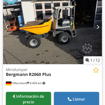
de ciclo actual
1
/
12
Minidumper
Bergmann
R2060 Plus
Oftersheim
8.404 km
Información de
Llamar
precio