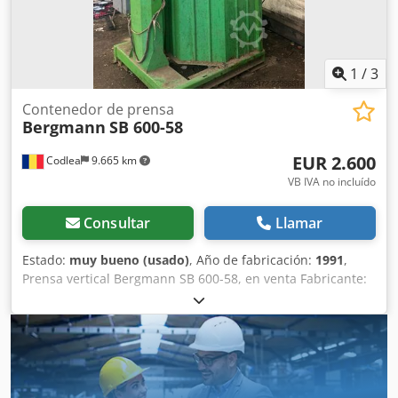
Dimensiones de transporte: 1600/1200/H2200 mm - Peso:
898 kg
1
/
3
Contenedor de prensa
Bergmann
SB 600-58
EUR 2.600
Codlea
9.665 km
VB IVA no incluído
Consultar
Llamar
Estado:
muy bueno (usado)
, Año de fabricación:
1991
,
Prensa vertical Bergmann SB 600-58, en venta Fabricante:
Bergmann Modelo: SB 600-58 Año de fabricación: 1991
Peso de la máquina: 810 kg Prensa vertical Bergmann de
alta calidad, fabricada en Alemania, diseñada para
compactar cartón, film plástico (LDPE), botellas de PET,
papel y otros materiales reciclables. La máquina proviene
de una planta de reciclaje y cuenta con una construcción