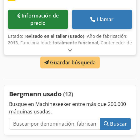
Información de
Llamar
precio
Estado:
revisado en el taller (usado)
, Año de fabricación:
2013
, Funcionalidad:
totalmente funcional
, Contenedor de
prensa para residuos húmedos Bergmann MPB405 SN/10
Chodpfx Alovmwpwsfja para volquetes Volumen utilizable
Guardar búsqueda
de 10 cbm revisado, revisado, completamente funcional
Posibilidad de pintar en el color RAL deseado. Estaremos
encantados de hacerle una oferta con entrega incluida.
Bergmann usado
(12)
Busque en Machineseeker entre más que 200.000
máquinas usadas.
Buscar