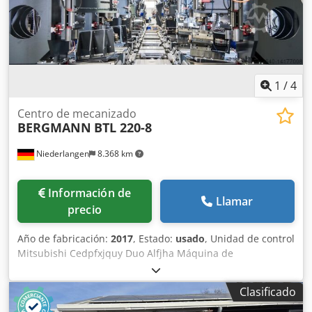
1
/
4
Centro de mecanizado
BERGMANN
BTL 220-8
Niederlangen
8.368 km
Información de
Llamar
precio
Año de fabricación:
2017
, Estado:
usado
, Unidad de control
Mitsubishi Cedpfxjquy Duo Alfjha Máquina de
transferencia BTL 220 - 8 Ámbito de aplicación: fabricación
de componentes de chasis de fundición con grafito
Clasificado
nodular en una posición de sujeción, producción de
grandes series o mayores cantidades cantidades, tiempo