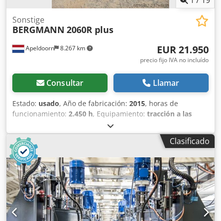
Sonstige
BERGMANN
2060R plus
EUR 21.950
Apeldoorn
8.267 km
precio fijo IVA no incluído
Consultar
Llamar
Estado:
usado
, Año de fabricación:
2015
, horas de
funcionamiento:
2.450 h
, Equipamiento:
tracción a las
cuatro ruedas
, MARCA: BERGMANN TIPO: 2060R PLUS
AÑO: 2015 CE: SÍ HORAS DE TRABAJO: 2450
Clasificado
NEUMÁTICOS/BASTIDOR: 80% POTENCIA: 63 kW MOTOR:
CUMMINS PESO: 4300 KG OPCIONES: Csdpfx Aley Hfd
Ijfoha 6.000 KG DE CARGA ÚTIL NEUMÁTICOS 80%
GIRATORIO LISTO PARA TRABAJAR ENGRASE
CENTRALIZADO