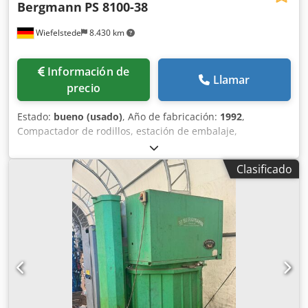
Bergmann
PS 8100-38
Wiefelstede
8.430 km
Información de
Llamar
precio
Estado:
bueno (usado)
, Año de fabricación:
1992
,
Compactador de rodillos, estación de embalaje,
contenedor prensador de residuos, prensa de residuos,
contenedor prensador, contenedor de residuos,
Clasificado
contenedor autoprensante, prensa de desechos,
contenedor prensador de papel, contenedor de papel,
prensa de armario, prensa vertical de balas, compactador
de cajas de cartón, prensa de balas de papel, compactador
rotativo de residuos Chjdpoxrpi Asfx Alfja - Fabricante:
Bergmann, prensa de balas de papel - Tipo: PS 8100-38 -
Compactador de residuos: con unidad de compactación
rotativa - Ventaja: Puede ser llenado de manera continua -
Potencia motriz: 2,02 kW - Abertura de alimentación:
1190/990/H670 mm - Volumen de la bala: 1 m³ -