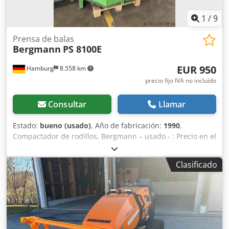
1
/
9
Prensa de balas
Bergmann
PS 8100E
EUR 950
Hamburg
8.558 km
precio fijo IVA no incluído
Consultar
Llamar
Estado:
bueno (usado)
, Año de fabricación:
1990
,
Compactador de rodillos, Bergmann – usado - : Precio en el
lugar: solo 950.-€ (neto) Fabricante: Bergmann Modelo: PS
8100E Año de fabricación: 1990 Número de serie: 05 3658
Clasificado
2845/90 Presión de prensado: to Peso propio: 750kg 400V,
5,5kW Estado: bueno Chedszbygrjpfx Alfja Disponible: a
partir del Q4/2026 Ubicación: Hamburgo Compactación
eficiente de residuos: Un tambor de acero especial permite
la recogida, trituración y compactación eficaz de residuos,
reduciendo su volumen hasta nueve veces. Llenado