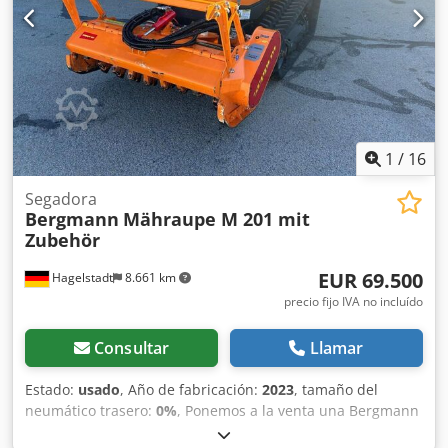
continuo: La máquina permite el llenado continuo por
parte de todos los usuarios. El conducto de alimentación
puede permanecer abierto durante el proceso de trabajo,
facilitando y acelerando la compactación de residuos.
1
/
16
Segadora
Bergmann
Mähraupe M 201 mit
Zubehör
EUR 69.500
Hagelstadt
8.661 km
precio fijo IVA no incluído
Consultar
Llamar
Estado:
usado
, Año de fabricación:
2023
, tamaño del
neumático trasero:
0%
, Ponemos a la venta una Bergmann
Raupe M 201 usada, año 2023, con aproximadamente 155