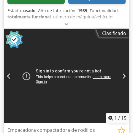
Estado:
usado
, Año de fabricación:
1989
, Funcionalidad:
totalmente funcional
, número de máquina/vehículo:
105102558/89
, peso total:
750 kg
, Compactador de carga
continua con rodillo giratorio. Codpfx Alezr H Agofsha
Clasificado
Recoge, tritura y compacta los residuos mediante un
rodillo de acero especial que garantiza una tasa de
compactación de hasta 9:1. La compactación se realiza
mediante una rotación alterna, hacia la derecha y hacia la
izquierda, del rodillo especial, que mantiene el material de
carga bajo presión constante. Permite una alimentación
continua; los residuos compactados se depositan en una
bolsa de polietileno transparente. La estación de
compactación puede instalarse directamente en el lugar
de generación de los residuos, dentro de las instalaciones.
También es ideal para la alimentación continua a través de
conductos o cintas transportadoras y es fácil de usar.
Cumple con las normas CE. Requiere un mantenimiento
mínimo.
1
/
15
Empacadora compactadora de rodillos