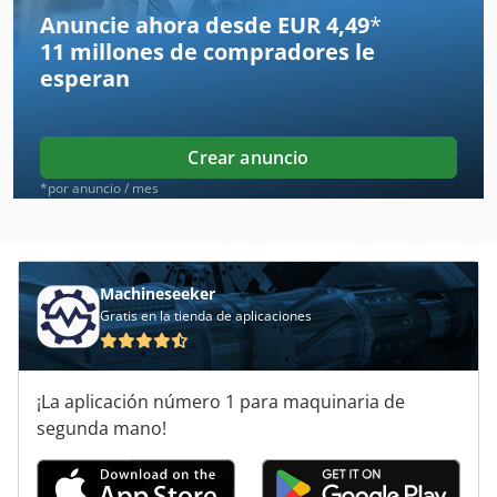
Berrenberg
Anuncie ahora desde EUR 4,49
*
11 millones de compradores
le
Beyeler
esperan
Elumatec Dg 79
Empacadora Horizontal
Crear anuncio
Grinder
*por anuncio / mes
Hacker
Hammel
Machineseeker
Gratis en la tienda de aplicaciones
Herminghausen
Hierro Dreher
¡La aplicación número 1 para maquinaria de
Lehmann
segunda mano!
Lindner