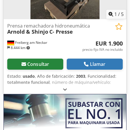
1
/
5
Prensa remachadora hidroneumática
Arnold & Shinjo
C- Presse
EUR 1.900
Freiberg am Neckar
8.444 km
precio fijo IVA no incluído
Consultar
Llamar
Estado:
usado
, Año de fabricación:
2003
, Funcionalidad:
totalmente funcional
, número de máquina/vehículo:
00026
, peso total:
400 kg
, Especificaciones: 8 bar 24 V 80
kN Codpfswrp Iusx Abxjha 3 K 150 E La prensa
remachadora hidroneumática Arnold & Shinjo /
Multipower Farger & Joosten C-Press es una potente y
versátil remachadora hidroneumática, ideal para la unión
eficiente y precisa de componentes. Gracias a su diseño
robusto y su fiable tecnología hidráulica, permite una alta