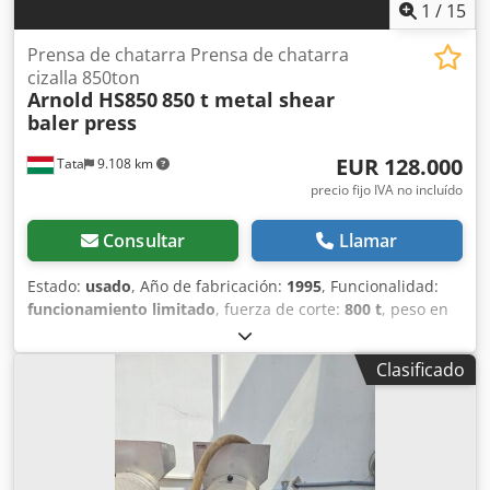
1
/
15
Prensa de chatarra Prensa de chatarra
cizalla 850ton
Arnold HS850
850 t metal shear
baler press
EUR 128.000
Tata
9.108 km
precio fijo IVA no incluído
Consultar
Llamar
Estado:
usado
, Año de fabricación:
1995
, Funcionalidad:
funcionamiento limitado
, fuerza de corte:
800 t
, peso en
vacío:
190.000 kg
, tipo de corriente de entrada:
trifásico
,
Prensa para chatarra y metal Arnold HS850 La máquina se
Clasificado
encuentra actualmente en condiciones óptimas para su
transporte. Cilindro principal: Fuerza del cilindro: 850 t
Velocidad de prensado: 0,08 m/s Cilindro de sujeción:
Fuerza del cilindro: 100 t /por cilindro Cilindro de avance:
Fuerza del cilindro: 100 t Cilindro de la tapa: Fuerza del