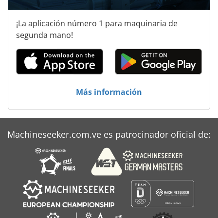
Metal
¡La aplicación número 1 para maquinaria de
Máquina Forestal
segunda mano!
Orion
Reinhard
Reinhardt
Más información
Remachadora
Scherer
Machineseeker.com.ve es patrocinador oficial de:
Steiner