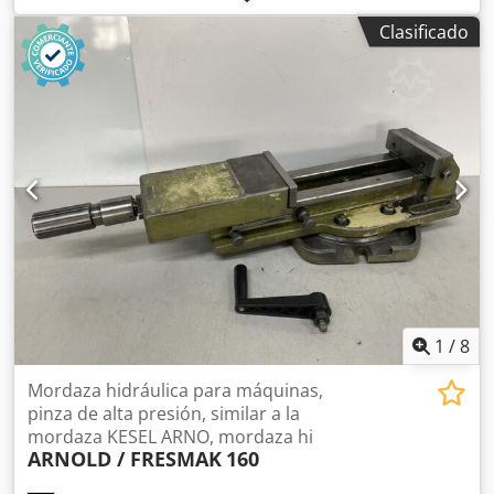
favor, indique su precio de oferta. Precio sin embalaje ni
Clasificado
transporte; pago por adelantado. Si está interesado en la
máquina, necesita hacernos una oferta de precio. La
entrega se realizará en nuestra ubicación. Condiciones de
entrega: EXW Cugir, Rumanía. El comprador puede asistir
en el desmontaje de la máquina. El comprador es
responsable del transporte de la máquina. Nosotros sólo
organizamos la carga de la máquina en el
remolque/camión con carretilla elevadora/grúa. Csdpfx
Aoza T A Rjbxoha
1
/
8
Mordaza hidráulica para máquinas,
pinza de alta presión, similar a la
mordaza KESEL ARNO, mordaza hi
ARNOLD / FRESMAK
160