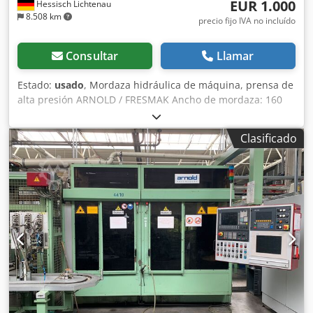
EUR 1.000
Hessisch Lichtenau
8.508 km
precio fijo IVA no incluído
Consultar
Llamar
Estado:
usado
, Mordaza hidráulica de máquina, prensa de
alta presión ARNOLD / FRESMAK Ancho de mordaza: 160
mm Altura de mordaza: 50 mm Fuerza de sujeción: 5
toneladas Rango de sujeción: 0 a 305 mm Apertura
Clasificado
máxima: 308 mm Altura de la guía: 112 mm Chodpfoxp R E
Tjx Abxsa - 2 rangos de sujeción ajustables mediante
pasador, 0 a 158 y 148 a 308 mm - con plato giratorio
Dimensiones L x A x H: 580 x 325 x 165 mm Peso propio: 65
kg Buen estado