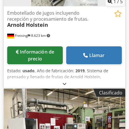
1
/
5
Embotellado de jugos incluyendo
recepción y procesamiento de frutas.
Arnold Holstein
Freising
8.623 km
Información de
Llamar
precio
Estado:
usado
, Año de fabricación:
2019
, Sistema de
prensado y llenado de frutas de Arnold Holstein,
compuesto de: Recepción de fruta: baño de agua,
transportador de fruta con ducha de agua, picadora
Clasificado
Prensa de envasado tipo H65: Rendimiento: 1.200 kg/h
Eficiencia hasta el 75% 24 insertos de prensa (65 x 65 cm)
22 paños de prensa (100 x 100 cm) Dimensiones: 2.330 x
840 x 2.060 mm Sistema de pasteurización Profi PA SH:
Rendimiento: 600 l/h Controlador de temperatura
automático calentado por gas de 48 kW Contenedor de