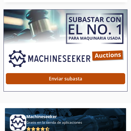
Erba Titan
Ernst
Hacker
Heilbronn
Hermle
Hierro Dreher
Hoefler
Enviar subasta
Knoll
Lorch
Messer
Machineseeker
Messer Griesheim
Gratis en la tienda de aplicaciones