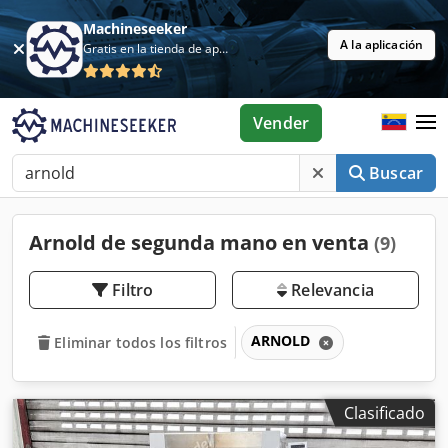
Machineseeker
A la aplicación
Gratis en la tienda de aplicaciones
Vender
Buscar
Arnold de segunda mano en venta
(9)
Filtro
Relevancia
ARNOLD
Eliminar todos los filtros
Clasificado