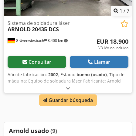
1
/
7
Sistema de soldadura láser
ARNOLD
20435 DCS
EUR 18.900
Grävenwiesbach
8.408 km
VB IVA no incluído
Consultar
Llamar
Año de fabricación:
2002
, Estado:
bueno (usado)
, Tipo de
máquina: Equipo de soldadura láser Fabricante: Arnold
Número de fábrica: 20435 DCS Año de fabricación: 2002
Cjdpfxjkv Upio Abxjha Disponible a partir de enero de 2027
Guardar búsqueda
Se encuentra en la ubicación y está disponible para el
desmontaje por parte del comprador. Opcionalmente,
podemos ofrecer el servicio de desmontaje y carga.
Arnold usado
(9)