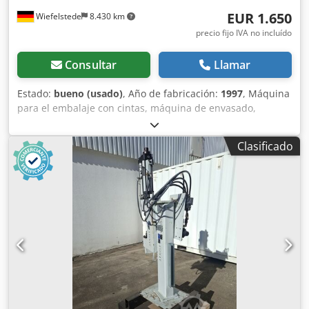
EUR 1.650
Wiefelstede
8.430 km
precio fijo IVA no incluído
Consultar
Llamar
Estado:
bueno (usado)
, Año de fabricación:
1997
, Máquina
para el embalaje con cintas, máquina de envasado,
máquina para atar con cintas -Semiautomática: máquina
para el embalaje de palés -Montada sobre: un bastidor de
Clasificado
transporte -Tensión: 230 V -Dimensiones: 650/800/A1250
mm Codpfx Ajd R Ak Tsbxsha -Peso: 102 kg