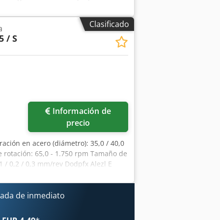
0 mm Recorrido eje Z: 800 mm
lo: ISO 40 Superficie de mesa: 1.250 x
Clasificado
a
osiciones DETALLES DE LA MÁQUINA
5 / S
espacio: aprox. 4,2 x 3,3 x 3,15 m
Información de
precio
ración en acero (diámetro): 35,0 / 40,0
 rotación: 65,0 - 1.750 rpm Tamaño de
/ 0,2 / 0,3 mm/rev Dodpfx Alezl E
50 kg Dimensiones (largo x ancho x
 robusta - Regulación de velocidad
roceso electromagnético - Motor
ada de inmediato
echa/izquierda - Tope de profundidad
e en altura mediante manivela - Botón