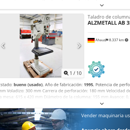
DETALLES TÉCNICOS Recorrido eje X: 1.200 mm Recorrido eje Y: 60
Velocidad de giro: 30-8.000 rpm Dkedpsyv Ayfsfx Alder Cono de husil
Taladro de column
630 mm Peso de la pieza: 1.000 kg Cambio de herramientas: 24 p
ALZMETALL
AB 3
Control CNC: Heidenhain TNC 426 Dimensiones y peso Requisitos de 
Peso de la máquina: aprox. 7.500 kg
Ahaus
8.337 km
1
/
10
Estado:
bueno (usado)
, Año de fabricación:
1995
, Potencia de perfo
mm Voladizo: 300 mm Carrera de perforación: 180 mm Velocidad de
la mesa: 615 x 420 mm Diámetro de la columna: 155 mm Avance: 0,1 
Uhjdekr Cono del eje: MK 4 Potencia del motor: 0,9 / 1,5 kW Peso: 4
alto): 800 x 650 x 1850 mm Equipamiento: - Taladradora de columna
continua (correa trapezoidal) - Avance automático del eje * con ret
Vender maquinaria us
conmutable de polos - Sentido de giro del eje de perforación: der
de perforación - Mesa de la máquina con 2 ranuras en T * ajustabl