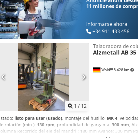
Anuncie ahora desde
de parada de emergencia en la parte frontal - Manual de instruccio
11 millones de comp
Informarse ahora
+34 911 433 456
Taladradora de co
Alzmetall
AB 35 
Wald
8.428 km
1
/
12
Estado:
listo para usar (usado)
, montaje del husillo:
MK 4
, velocida
de rotación (mín.):
130 rpm
, profundidad de garganta:
300 mm
, Al
columna Recorrido del eje del mandril: 180 mm Avance: 300 mm Po
Velocidad variable continua: 130 - 3500 rpm Avance: 0,1 - 0,2 - 0,3 