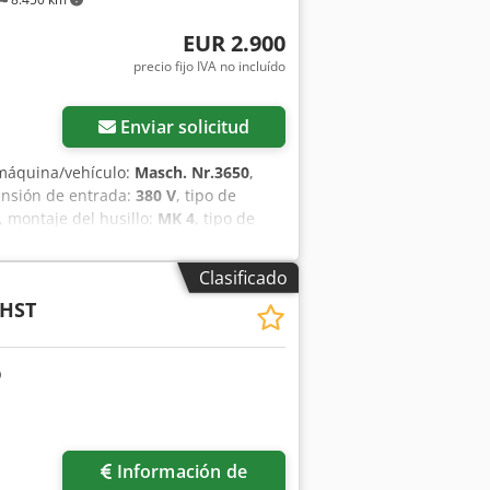
EUR 2.900
precio fijo IVA no incluído
Enviar solicitud
máquina/vehículo:
Masch. Nr.3650
,
tensión de entrada:
380 V
, tipo de
, montaje del husillo:
MK 4
, tipo de
rganta:
300 mm
, peso total:
430 kg
,
otación, documentación / manual
,
Clasificado
odelo AB 35 S, número de serie 3650.
 HST
 mm. Recorrido del eje: 160 mm.
zicxrspfx Aldor Velocidad del husillo
ión: 32 mm en acero, 45 mm en hierro
olo recogida en las instalaciones y
Información de