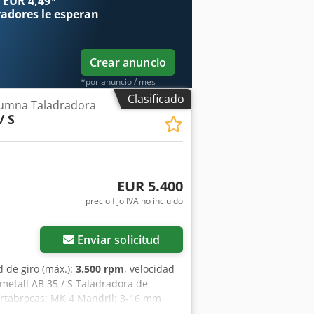
 EUR 4,49
*
nes (PDF)
radores
le esperan
Crear anuncio
*por anuncio / mes
Clasificado
lumna Taladradora
/ S
EUR 5.400
precio fijo IVA no incluído
Enviar solicitud
d de giro (máx.):
3.500 rpm
, velocidad
zmetall AB 35 / S Taladradora de
rtabrocas: MK 4 Mandril: 3-16 mm
mm/rev Dispositivo para el corte de