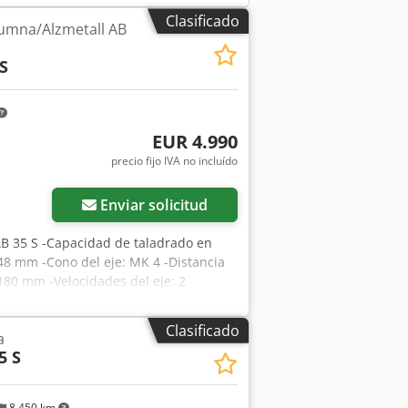
Clasificado
lumna/Alzmetall AB
S
EUR 4.990
precio fijo IVA no incluído
Enviar solicitud
AB 35 S -Capacidad de taladrado en
48 mm -Cono del eje: MK 4 -Distancia
 180 mm -Velocidades del eje: 2
,2-0,3-0,4 mm/rev -Tope de
x. 600x460 mm -Desplazamiento de la
Clasificado
a
ivela Dedpfxsznlf Es Aldekr -Diámetro
5 S
Sistema de refrigeración -Lámpara de
,1 x 0,7 x 2,1 metros / Peso: aprox.
8.450 km