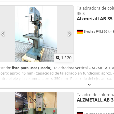
Taladradora de co
35 S
Alzmetall
AB 35 
Bruchsal
8.396 km
1
/
20
Estado:
listo para usar (usado)
, Taladradora vertical – ALZMETALL 
acero: aprox. 45 mm -Capacidad de taladrado en fundición: aprox. 
entre el eje y la columna: aprox. 350 mm -Recorrido del eje: aprox.
velocidades / 65 - 1450 rpm (VARIABLE) -Avances automáticos: 0,1-0
profundidad de taladrado -Superficie de montaje de la mesa: apro
Taladro de column
mesa: aprox. 600 mm -Ajuste de la altura de la mesa mediante man
ALZMETALL
AB 3
de la columna: aprox. 200 mm -Potencia del motor: aprox. 3,5 kW -
trabajo -Indicador de velocidad Dimensiones: Largo x Ancho x Alto: 1
1200 kg Salvo errores y omisiones.
Esslingen am Neckar