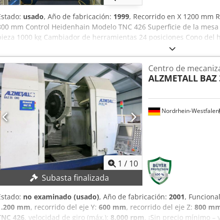
Estado:
usado
, Año de fabricación:
1999
, Recorrido en X 1200 mm R
800 mm Control Heidenhain Modelo TNC 426 Superficie de la mes
pieza 1000 kg Cambiador de herramientas 24 posiciones Cono del hus
8000 rpm Peso de la máquina aprox. 7,5 t Dimensiones aprox. 4,2x3
provienen del fabricante o del operador y, por tanto, no son vincu
Centro de mecaniza
posibilidad de venta previa; se aplican exclusivamente nuestras co
ALZMETALL
BAZ 
nosotros más de 400 máquinas en stock propio Dedpfxeyqu U Ns Al
de almacén, capacidad de grúa de 70 t más de 10.000 artículos de a
vender máquinas, líneas de producción o su empresa, no dude en c
en nuestro sitio web. Visitas posibles previa cita. Esperamos su vi
Nordrhein-Westfalen
1
/
10
Subasta finalizada
Estado:
no examinado (usado)
, Año de fabricación:
2001
, Funciona
1.200 mm
, recorrido del eje Y:
600 mm
, recorrido del eje Z:
800 m
TNC 426
, velocidad de giro (máx.):
8.000 rpm
, ¡Sin precio mínimo – 