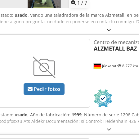
1
/
7
Estado:
usado
, Vendo una taladradora de la marca Alzmetall, en pe
tiene alguna pregunta, no dude en ponerse en contacto conmigo. D
Centro de mecaniza
ALZMETALL
BAZ 
Jünkerath
8.277 km
Pedir fotos
Estado:
usado
, Año de fabricación:
1999
, Número de serie 1296 Cabe
Dodpfxsxzu Ats Aldekr Documentación: sí Control: Heidenhain 426 P