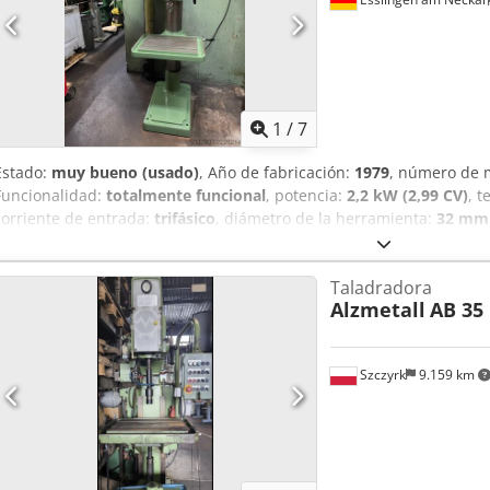
1
/
7
Estado:
muy bueno (usado)
, Año de fabricación:
1979
, número de 
Funcionalidad:
totalmente funcional
, potencia:
2,2 kW (2,99 CV)
, 
corriente de entrada:
trifásico
, diámetro de la herramienta:
32 mm
accionamiento:
eléctrico
, altura total:
187 mm
, profundidad de ga
Equipamiento:
Marcado CE, ajuste continuo de la velocidad de r
Taladradora
Taladro de columna ALZMETALL en buen estado de conservación. M
Alzmetall
AB 35
Cono Morse MK4 en el eje. Distancia entre el eje y la columna: 300
Velocidad del husillo: de 55 a 1500 rpm, con ajuste continuo. Dkodo
regulable mediante 2 etapas de engranaje. Capacidad de perforac
Szczyrk
9.159 km
fundido. Dimensiones: 1,3 m x 0,9 m. Altura: 1,87 m. Peso: 430 kg. S
pago en efectivo.