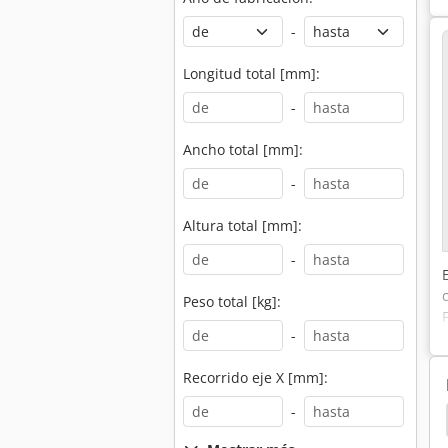
-
Longitud total [mm]:
-
Ancho total [mm]:
-
Altura total [mm]:
-
Peso total [kg]:
-
Recorrido eje X [mm]:
-
Taladro De Columna
Taladro De Columna Rexon