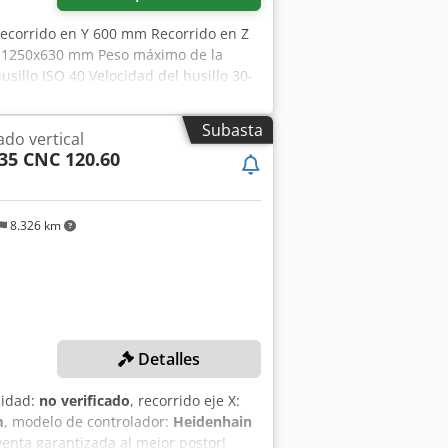
ecorrido en Y 600 mm Recorrido en Z
a 1250x630 mm Peso máximo de la
illo ISO 40 Velocidad del husillo 30-
,3x3,15 m Los datos técnicos
lantes para nosotros. Nos reservamos la
Subasta
do vertical
ndiciones generales de venta. Sobre
35 CNC 120.60
dekr más de 15.000 m² de superficie
ccesorios para su taller Si desea
ontactarnos. Más ofertas disponibles
sita. Su equipo de Markus Hirsch
8.326 km
Detalles
lidad:
no verificado
, recorrido eje X:
m
, modelo de controlador:
Heidenhain
venta garantizada al mejor postor!