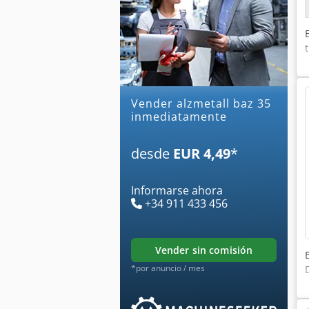
Vender alzmetall baz 35
inmediatamente
desde
EUR 4,49
*
Informarse ahora
+34 911 433 456
vender sin comisión
*por anuncio / mes