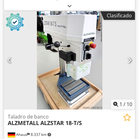
Capacidad de taladrado acero E335 (St 60) 40 mm Husillo
corto MK 3 Carrera del husillo 120 mm Proyección 293 mm
Clasificado
Diámetro de la columna 115 mm Mesa de máquina,
soporte utilizable 514 x 360 mm Ranuras en T, número x
ancho x distancia 2 x 14 x 224 mm Distancia mesa husillo
mín./máx. 117/701 mm Cedpsy S Ar Tsfx Acgoha Mano de
alimentación Altura de la máquina sin opciones aprox.
1840 mm Peso neto aprox. 270 kg Velocidad del husillo
rpm 160-2250
1
/
10
Taladro de banco
ALZMETALL
ALZSTAR 18-T/S
Ahaus
8.337 km