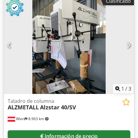
Clasificado
Velocidad: 160 - 2.250 rpm Diámetro de la columna: 115
mm Potencia total requerida: 1,45 / 1,90 kW Peso: 285 kg
Dimensiones (largo x ancho x alto): 500 x 800 x 1920 mm
Equipamiento: - Taladradora de columna robusta - Ajuste
de velocidad continuo (correa trapezoidal) - Motor
conmutable de polos - Tope de profundidad de
perforación - Mesa de la máquina con 2 ranuras en T *
Ajuste de altura mediante manivela - Pulsador de parada
de emergencia (con bloqueo) - Interruptor conmutador
para giro a la derecha y a la izquierda - Manual de
instrucciones (PDF)
1
/
3
Taladro de columna
ALZMETALL
Alzstar 40/SV
Wien
8.963 km
Información de precio