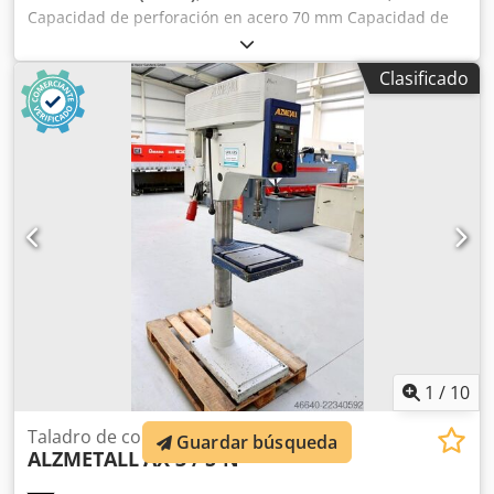
Capacidad de perforación en acero 70 mm Capacidad de
taladrado en fundición 80 mm Soporte de husillo MK 5
Saliente del husillo 400 mm Carrera del husillo 240 mm
Clasificado
Diámetro de la columna 250 mm Rango de velocidad,
infinitamente variable 45 - 1325 rpm 5 avances 0,1, 0,14,
0,2, 0,28, 0,4 mm/rev Tamaño de la mesa 880 x 660 mm
Potencia del motor 3 kW Dimensiones L x A x A 880 x 1200 x
2500 mm Peso de la máquina 1400 kg Accesorios /
Particularidades - Regulación continua de la velocidad
mediante engranaje PIV y reductor - Mesa de sujeción
grande de 880 x 660 mm - Avance mediante palanca en
cruz Chedpet Uzk Rsfx Acgoa - Gran ajuste de la
profundidad de taladrado con tope fijo de 240 mm - Mesa
giratoria - Interruptor de parada de emergencia - Sistema
de refrigeración Siegfried Volz Máquinas-Herramienta
Rüschebrinkstr. 151-153 DE - 44143 Dortmund - Wambel
1
/
10
Taladro de columna
Guardar búsqueda
ALZMETALL
AX 3 / S-N