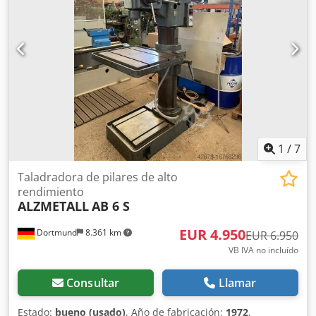
Con lámpara de máquina LED
1
/
7
Taladradora de pilares de alto
rendimiento
ALZMETALL
AB 6 S
EUR 4.950
Dortmund
8.361 km
EUR 6.950
VB IVA no incluído
Consultar
Llamar
Estado:
bueno (usado)
, Año de fabricación:
1972
,