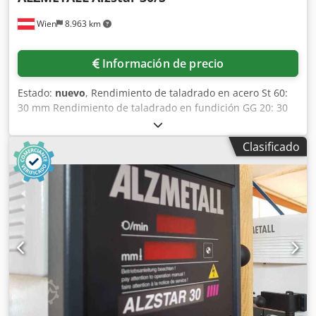
regulable radialmente, potencia conectada 230 V, grado de
Wien
8.963 km
protección IP65
Información de precio
Estado:
nuevo
, Rendimiento de taladrado en acero St 60:
30 mm Rendimiento de taladrado en fundición GG 20: 30
mm Capacidad de taladrado en St 60: 30 mm Roscado en
St 60: M 16 Roscado en GG 20: M 20 Husillo corto: MK 3
Clasificado
Carrera del husillo: 140 mm Brazo/voladizo: 293 mm
Diámetro de la columna: 115 mm Mesa de la máquina -
superficie útil: 514 x 360 mm Ranuras en T - cantidad -
ancho - separación: 2 x 14 x 224 mm Distancia husillo-
mesa mín./máx.: 132 / 724 mm Avance manual Velocidades
del husillo - regulación continua: 225 - 4300 rpm Potencia
total requerida: 1,0/1,6 kW Peso de la máquina aprox.: 260
kg Equipamiento de serie: - Pulsador tipo seta de parada
de emergencia (con enclavamiento) - Interruptor de
inversión de giro (derecha/izquierda) - Guardamotor -
Regulación de velocidad continua Cedpfxoyvvmxs Acgeha -
Indicador digital de velocidad - Grado de protección IP 54 -