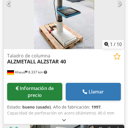
la velocidad de giro - Grado de protección IP 54 - Enchufe
de conexión (montado de fábrica, longitud de cable 2 m) -
Protector del husillo con seguridad eléctrica Cjdpfjxabwzox
Acgsha - Pintura: pintura estructurada DD gris claro RAL
7035, antracita RAL 7016
1
/
10
Taladro de columna
ALZMETALL
ALZSTAR 40
Ahaus
8.337 km
Información de
Llamar
precio
Estado:
bueno (usado)
, Año de fabricación:
1997
,
Capacidad de perforación en acero (diámetro): 40,0 mm
Voladizo: 293 mm Carrera de perforación: 140 mm Cono
Morse: 3 MK Chsdpfx Acozl E T Rogja Mesa: 415 x 350 mm