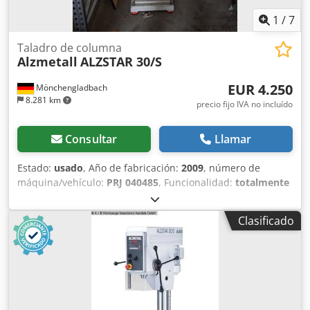
1
/
7
Taladro de columna
Alzmetall
ALZSTAR 30/S
EUR 4.250
Mönchengladbach
8.281 km
precio fijo IVA no incluído
Consultar
Llamar
Estado:
usado
, Año de fabricación:
2009
, número de
máquina/vehículo:
PRJ 040485
, Funcionalidad:
totalmente
funcional
, velocidad de giro (máx.):
4.300 rpm
, velocidad
de rotación (mín.):
225 rpm
, peso total:
260 kg
,
Clasificado
Equipamiento:
Marcado CE
, La ALZMETALL ALZSTAR 30/S
es una taladradora de columna robusta, precisa y
duradera, especialmente adecuada para talleres
artesanales, formación profesional y entornos industriales.
Pertenece a la línea "Start-Up" de Alzmetall, que se
caracteriza por su precio competitivo, pero que sigue