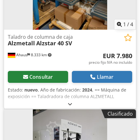
con enchufe de 16A - manual de instrucciones en alemán
incluye equipamiento especial: - sistema de refrigeración
"B" Pos. 25.
1
/
4
Taladro de columna de caja
Alzmetall
Alzstar 40 SV
EUR 7.980
Ahaus
8.333 km
precio fijo IVA no incluído
Consultar
Llamar
Estado:
nuevo
, Año de fabricación:
2024
, == Máquina de
exposición == Taladradora de columna ALZMETALL
ALZSTAR 40 SV con sistema de refrigeración B (opción 25)
(compuesto por depósito independiente (33 l), bomba con
Clasificado
interruptor de protección del motor y armadura completa)
y lámpara LED para máquina equipamiento de serie:
pulsador tipo hongo, interruptor de inversión (para giro a
la derecha y a la izquierda), interruptor de protección del