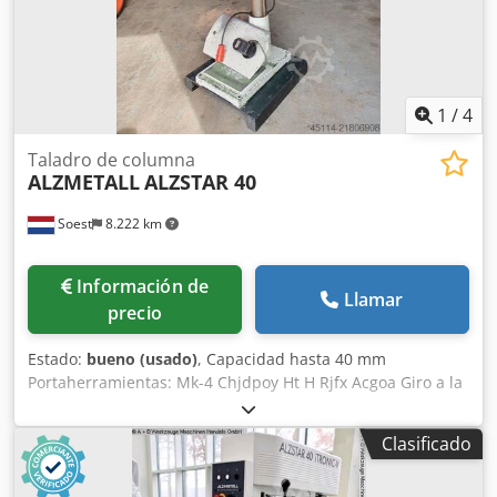
1
/
4
Taladro de columna
ALZMETALL
ALZSTAR 40
Soest
8.222 km
Información de
Llamar
precio
Estado:
bueno (usado)
, Capacidad hasta 40 mm
Portaherramientas: Mk-4 Chjdpoy Ht H Rjfx Acgoa Giro a la
izquierda/derecha Velocidad variable mediante
accionamiento variador
Clasificado