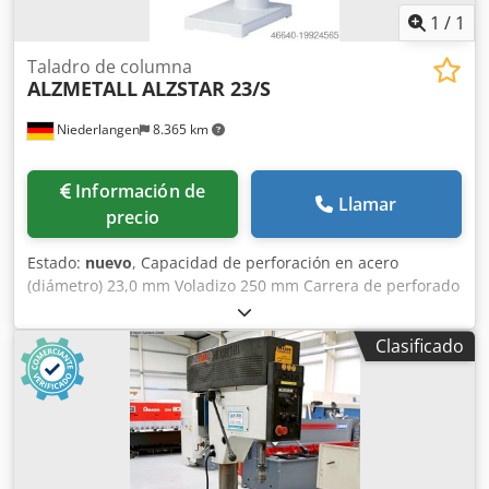
1
/
1
Taladro de columna
ALZMETALL
ALZSTAR 23/S
Niederlangen
8.365 km
Información de
Llamar
precio
Estado:
nuevo
, Capacidad de perforación en acero
(diámetro) 23,0 mm Voladizo 250 mm Carrera de perforado
100 mm Morse cónico 2 MK Mesa: 370 x 300 mm Velocidad
de giro 225 - 4300 rpm Diámetro de columna 90,0 mm
Clasificado
Distancia husillo/mesa 140 / 670 mm Potencia del motor
0,6 / 0,95 kW Peso 175 kg Altura de la máquina 1770 mm
Equipamiento: - Pulsador seta (con enclavamiento) para
PARADA DE EMERGENCIA - Inversor de giro para sentido
derecho e izquierdo - Interruptor de protección del motor -
Regulación continua de velocidad - Visualización digital de