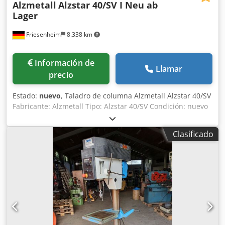
Alzmetall
Alzstar 40/SV I Neu ab
Lager
Friesenheim
8.338 km
Información de
Llamar
precio
Estado:
nuevo
, Taladro de columna Alzmetall Alzstar 40/SV
Fabricante: Alzmetall Tipo: Alzstar 40/SV Condición: nuevo
Datos técnicos: Diámetro de la columna: 115 mm Mesa de
máquina (soporte utilizable): 514 x 360 mm Ranuras en T
Clasificado
(número x ancho x espacio): 2 x 14 x 224 mm Codpfjy S
Artex Acgsha Distancia husillo-mesa (mín./máx.): 117 / 701
mm 2 alimentaciones: 0,1 + 0,2 mm/rev Altura (mm): aprox.
1840 Capacidad de taladrado St 60 (mm): 40 Carrera del
husillo (mm): 120 Garganta (mm): 293 Motor (kW): 1,45 / 1,9
Rango de velocidad (r/min): 160 - 2250 Peso (kg): 285