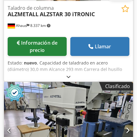
Taladro de columna
ALZMETALL
ALZSTAR 30 iTRONIC
Ahaus
8.337 km
Información de
Llamar
precio
Estado:
nuevo
, Capacidad de taladrado en acero
(diámetro) 30,0 mm Alcance 293 mm Carrera del husillo
140 mm Cono Morse 3 MK Mesa: 515 x 360 mm Velocidad
de giro 225 - 4300 rpm Diámetro de la columna 115 mm
Clasificado
Distancia husillo/mesa 132 / 724 mm Potencia del motor
1,0 / 1,6 kW Peso 260 kg Altura de la máquina 1790 mm
NUEVA SERIE DE MODELOS ALZMETALL Pantalla TFT LCD de
7” con función táctil: * Valor teórico de velocidad del
husillo * Indicación de velocidad real Csdsxaap Ajpfx
Acgjha * Indicador integrado de profundidad de taladrado
* Toma de punto cero mediante función táctil * Escala
virtual de profundidad de taladrado en la pantalla *