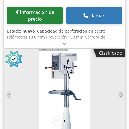
Información de
Llamar
precio
Estado:
nuevo
, Capacidad de perforación en acero
(diámetro) 18,0 mm Proyección 190 mm Carrera de
taladrado 80 mm Cono Morse 2 husillo corto MK Velocidad
225 - 4.300 rpm Tensión de funcionamiento 400 / 50 Hz
Clasificado
Voltios Mesa: 300 x 240 mm Diámetro de la columna 65
mm Potencia del motor 0,37 / 0,55 kW Peso 110 kg
Equipamiento Chedpfexaay Uox Acgsa - Amplia gama de
velocidades del husillo - Ajuste continuo de la velocidad -
Placa base mecanizada - Protección del husillo con fusible
eléctrico - Interruptor principal bloqueable con interruptor
de protección del motor - Interruptor inversor para giro a
derechas y a izquierdas - Manual de instrucciones en
alemán