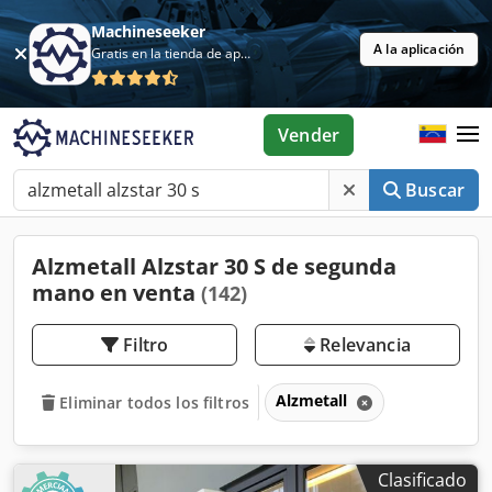
Machineseeker
A la aplicación
Gratis en la tienda de aplicaciones
Vender
Buscar
Alzmetall Alzstar 30 S de segunda
mano en venta
(142)
Filtro
Relevancia
Alzmetall
Eliminar todos los filtros
Clasificado