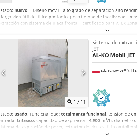
Estado:
nuevo
, - Diseño móvil - alto grado de separación alto rend
- larga vida útil del filtro por tanto, poco tiempo de inactividad - má
extracción con sistema de placa frontal - certificado para ATEX Zona 
aire: 4.600 m³/h, presión utilizable: 500 Pa, Superficie filtrante con pr
conexión: 300 mm, Motor 400 V: 1,5 kW, Velocidad del motor: 1.410
Sistema de extracc
1.897 x 1.405 x 1.144 mm, Dimensiones (LxAnxAl) cerrada: 1.012 x 
JET
Hrpspfx Abpsk + 5 m de cable con enchufe y válvula de mariposa
AL-KO
Mobil JET
Zdziechowice
9.11
1
/
11
Estado:
usado
, Funcionalidad:
totalmente funcional
, tensión de e
entrada:
trifásico
, capacidad de aspiración:
4.900 m³/h
, diámetro d
Sistema de aspiración de polvo, extractor de virutas, filtro autolim
JET 250. El filtro se limpia neumáticamente mediante pulsos de air