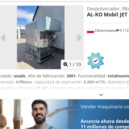
funcionamiento, lo que garantiza una alta eficiencia del dispositivo.
Despolvorador, filt
limpio, lo que reduce al mínimo el riesgo de explosión. Es ideal pa
AL-KO
Mobil JET
tipo de polvo seco en diferentes procesos tecnológicos. Ventilador 
4900 m³/h. Vacío: 2740 Pa. Diámetro de la conexión: 250 mm. Retor
Número de referencia: 0904.
Zdziechowice
9.11
1
/
10
Estado:
usado
, Año de fabricación:
2001
, Funcionalidad:
totalmente
entrada:
trifásico
, capacidad de aspiración:
6.000 m³/h
, diámetro d
superficie filtrante:
31 m²
, Extractor de polvo, extractor de virutas, f
neumático ALKO MOBIL JET 300 El filtro se limpia neumáticamente
durante el funcionamiento, lo que garantiza una alta eficiencia del d
en el lado limpio, minimizando el riesgo de explosión. El equipo d
Vender maquinaria us
protección contra incendios. Ideal para lijadoras de banda ancha y 
procesos tecnológicos – las bolsas filtrantes pueden cambiarse según
Anuncie ahora desde
Potencia del ventilador: 7,5 kW Djdpfx Aoy Rz T Hebpeck Capacidad
11 millones de comp