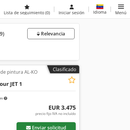
Idioma
Lista de seguimiento
(0)
Iniciar sesión
Menú
9)
Relevancia
Clasificado
 de pintura AL-KO
our JET 1
km
EUR 3.475
precio fijo IVA no incluído
ás fotos
Enviar solicitud