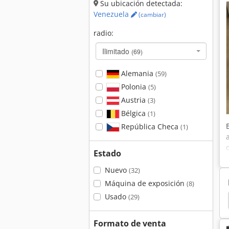
Su ubicación detectada:
Venezuela
(cambiar)
radio:
Ilimitado
(69)
Alemania
(59)
Polonia
(5)
Austria
(3)
Bélgica
(1)
República Checa
(1)
Estado
Nuevo
(32)
Máquina de exposición
(8)
Usado
(29)
Atrévete Seco Pintura
Pared De Aerosol Seco
Formato de venta