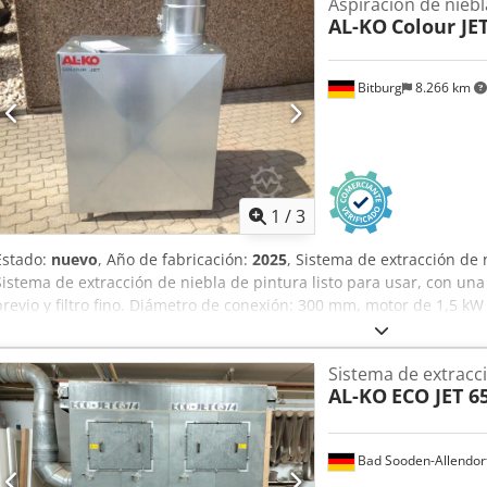
Aspiración de niebl
AL-KO
Colour JET
Bitburg
8.266 km
1
/
3
Estado:
nuevo
, Año de fabricación:
2025
, Sistema de extracción de 
Sistema de extracción de niebla de pintura listo para usar, con una su
previo y filtro fino. Diámetro de conexión: 300 mm, motor de 1,5 kW 
según ATEX), interruptor de 1 velocidad + cable de 5 m con enchufe
compacta de acero que ahorra espacio. Chasis con ruedas. Extracció
Sistema de extracc
Totalmente premontado. Con cable de conexión y dispositivo de inve
AL-KO
ECO JET 65
ajustables. Captación optimizada de la niebla de pulverización med
Larga vida útil del filtro. Ventiladores de alto rendimiento con bajo n
esteras especiales. Racor de escape con válvula de mariposa integr
Bad Sooden-Allendor
Velocidad: 1400 rpm Djdpfx Absbumr Sspjck Caudal nominal: 4600 