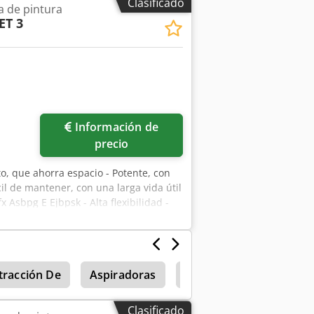
Clasificado
a de pintura
ET 3
Pedir más fotos
Información de
precio
o, que ahorra espacio - Potente, con
il de mantener, con una larga vida útil
 Asbpg E Ejbpsk - Alta flexibilidad -
l Datos técnicos: Potencia nominal del
de aire: 6.800 m³/h Superficie del
de mariposa Dimensiones (ancho / alto /
tracción De
Aspiradoras
Schuko
Holzkraft 
Clasificado