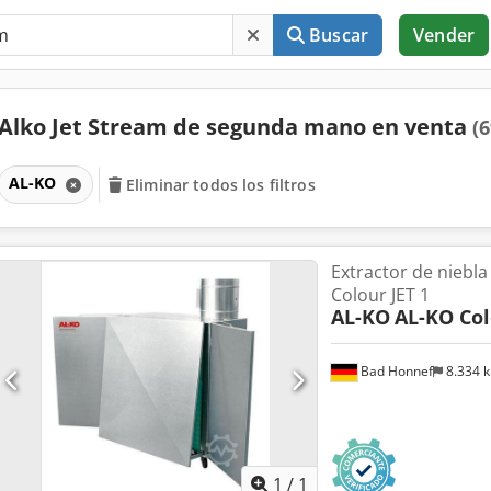
Buscar
Vender
Alko Jet Stream de segunda mano en venta
(6
AL-KO
Eliminar todos los filtros
Extractor de niebla
Colour JET 1
AL-KO
AL-KO Col
Bad Honnef
8.334 
Pedir m
1
/
1