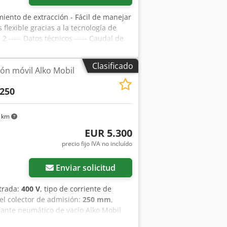
imiento de extracción - Fácil de manejar
s flexible gracias a la tecnología de
2 ----- Datos técnicos ----- Caudal de
efiltro y filtro fino: 1 m², Ø de
 rpm, Dimensiones (LxAxA) abierto:
Clasificado
ión móvil Alko Mobil
1.405 x 912 mm, Peso: 175 kg Dcodsu T
 250
2 km
EUR 5.300
precio fijo IVA no incluído
Enviar solicitud
ntrada:
400 V
, tipo de corriente de
el colector de admisión:
250 mm
,
piante neumático de vacío Alko Mobil
e comprimido durante el