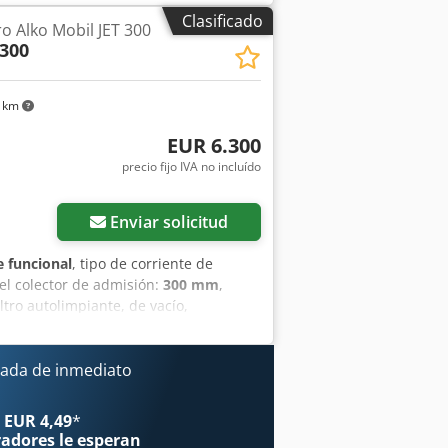
 El ventilador está situado en el lado
Clasificado
ro Alko Mobil JET 300
ra lijadoras de banda ancha y para todo
 300
con una potencia de 6,5 kW. Caudal:
no de aire. Dcsdezlcxqspfx Abpek
2 km
EUR 6.300
precio fijo IVA no incluído
Enviar solicitud
 funcional
, tipo de corriente de
el colector de admisión:
300 mm
,
iltro autolimpiante, de vacío,
 con impulsos de aire comprimido
ispositivo. El ventilador está situado
ispone, además, de un sistema de
ada de inmediato
todo tipo de polvos secos en diversos
 los requisitos y el uso previsto.
 EUR 4,49
*
: 6000 m3/h Vacío: 2400 Pa Diámetro
radores
le esperan