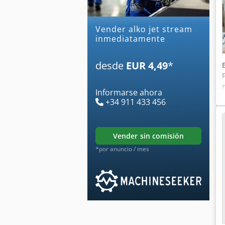
Vender alko jet stream
inmediatamente
desde
EUR 4,49
*
Informarse ahora
+34 911 433 456
vender sin comisión
*por anuncio / mes