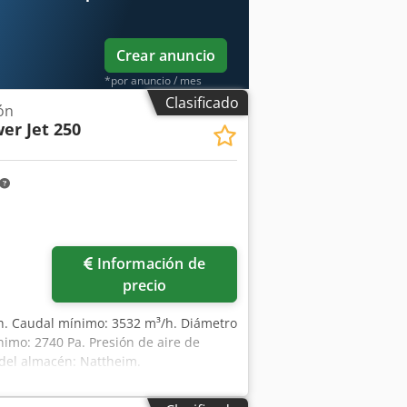
directo desde las máquinas. N.º de
Crear anuncio
*por anuncio / mes
Clasificado
ón
er Jet 250
Información de
precio
h. Caudal mínimo: 3532 m³/h. Diámetro
nimo: 2740 Pa. Presión de aire de
 del almacén: Nattheim.