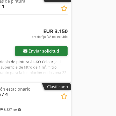
as de pintura
 1
EUR 3.150
precio fijo IVA no incluído
Enviar solicitud
niebla de pintura AL-KO Colour Jet 1
perficie de filtro de 1 m², filtro
(apto para la instalación en la zona 22
 y válvula de mariposa. Construcción
n indirecta cerca del suelo.
Clasificado
ión estacionario
rsión de fase. Paneles laterales
 / 4
iante una cubierta frontal patentada.
ivel de ruido. Pared del filtro con
ada. Potencia del motor: 1,5 kW
f
8.527 km
m³/h Presión: 500 Pa Dimensiones