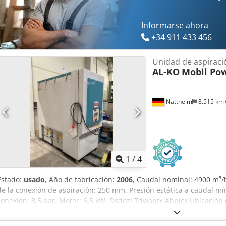
de la boca: 300 mm Retorno de aire Automatización para arranque 
almacén: 1131
Informarse ahora
+34 911 433 456
Unidad de aspiraci
AL-KO
Mobil Pow
Nattheim
8.515 km
1
/
4
Estado:
usado
, Año de fabricación:
2006
, Caudal nominal: 4900 m³/
de la conexión de aspiración: 250 mm. Presión estática a caudal mí
conexión: 8,5 bar. Motor: 6,5 kW. Dsdozl Tdwopfx Abpjck Ubicación