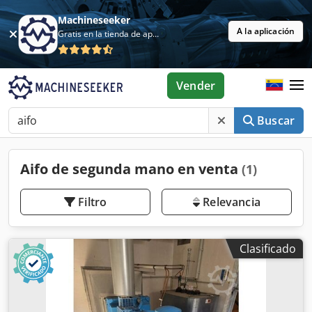
Machineseeker
A la aplicación
Gratis en la tienda de aplicaciones
Vender
Buscar
Aifo de segunda mano en venta
(1)
Filtro
Relevancia
Clasificado