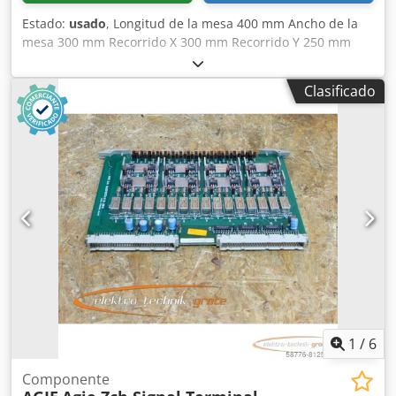
Estado:
usado
, Longitud de la mesa 400 mm Ancho de la
mesa 300 mm Recorrido X 300 mm Recorrido Y 250 mm
Recorrido Z 250 mm Peso de la máquina aprox. 1,2 t
Dimensiones de espacio aprox. 2000 x 1200 x 2500 mm La
Clasificado
máquina se entrega con un equipamiento muy completo
Dwjdpsvwgq Sjfx Amxea
1
/
6
Componente