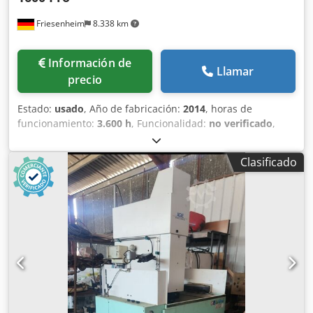
Friesenheim
8.338 km
Información de
Llamar
precio
Estado:
usado
, Año de fabricación:
2014
, horas de
funcionamiento:
3.600 h
, Funcionalidad:
no verificado
,
Centro de mecanizado CNC Mikron VCE 1600 Pro
Fabricante: Modelo: VCE 1600 Pro Año de fabricación: 2014
Clasificado
Horas de funcionamiento: ver fotos Dsdozmh Nqjpfx
Amxewa Información adicional disponible bajo petición.