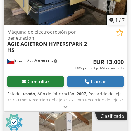
1
/
7
Máquina de electroerosión por
penetración
AGIE
AGIETRON HYPERSPARK 2
HS
EUR 13.000
Brno-město
8.983 km
EXW precio fijo IVA no incluído
Consultar
Llamar
Estado:
usado
, Año de fabricación:
2007
, Recorrido del eje
X: 350 mm Recorrido del eje Y: 250 mm Recorrido del eje Z:
350 mm Dimensiones de la mesa: 600 x 450 mm Longitud
máxima de la pieza de trabajo: 650 mm Ancho máximo de
Clasificado
la pieza de trabajo: 420 mm Dodpfx Aszqr Ryemxjwa Altura
máxima de la pieza de trabajo: 250 mm Carga máxima de
la pieza de trabajo: 400 kg Dimensiones de la máquina: