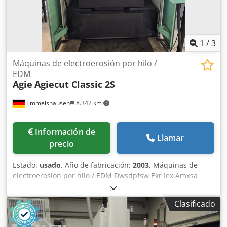
1
/
3
Máquinas de electroerosión por hilo /
EDM
Agie
Agiecut Classic 2S
Emmelshausen
8.342 km
Información de
Llamar
precio
Estado:
usado
, Año de fabricación:
2003
, Máquinas de
electroerosión por hilo / EDM Dwsdpfsw Ekr Iex Amxsa
Recorrido X: 350 mm Recorrido Y: 250 mm Recorrido Z: 256
mm Dimensiones máximas de la pieza X: 750 mm
Clasificado
Dimensiones máximas de la pieza Y: 550 mm Dimensiones
máximas de la pieza Z: 250 mm Peso máximo de la pieza: