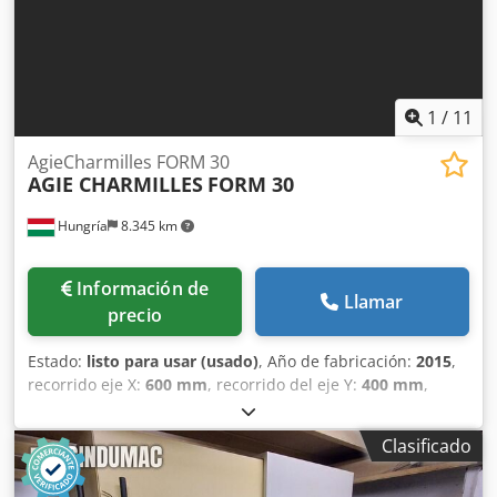
1
/
11
AgieCharmilles FORM 30
AGIE CHARMILLES
FORM 30
Hungría
8.345 km
Información de
Llamar
precio
Estado:
listo para usar (usado)
, Año de fabricación:
2015
,
recorrido eje X:
600 mm
, recorrido del eje Y:
400 mm
,
recorrido del eje Z:
400 mm
, número de ejes:
4
, Esta
máquina de electroerosión por penetración AgieCharmilles
Clasificado
FORM 30 de 4 ejes se fabricó en 2015. Cuenta con un
recorrido del eje X de 600 mm, recorrido del eje Y de 400