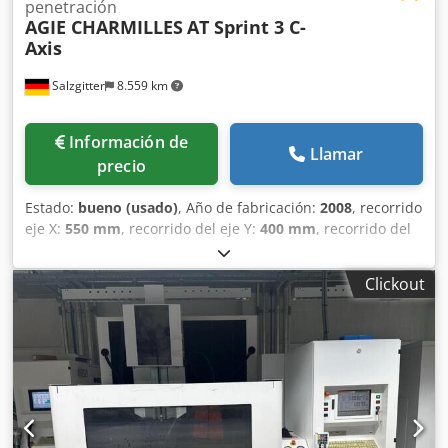
penetración
AGIE CHARMILLES
AT Sprint 3 C-
Axis
Salzgitter
8.559 km
Información de
Llamar
precio
Estado:
bueno (usado)
, Año de fabricación:
2008
, recorrido
eje X:
550 mm
, recorrido del eje Y:
400 mm
, recorrido del
eje Z:
350 mm
, altura total:
2.200 mm
, ancho total:
1.900
mm
, longitud total:
1.800 mm
, ancho de la mesa:
650 mm
,
Clickout
longitud de la mesa:
850 mm
, Máquina de electroerosión
por penetración con eje C. Djdpfx Aszqd Rrjmxjwa