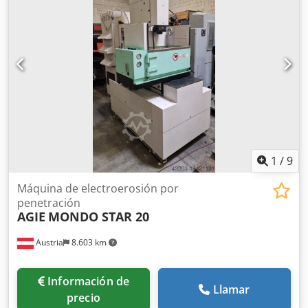
1930 x 2690 x 2620 mm Peso: 2700 kg
1
/
9
Máquina de electroerosión por
penetración
AGIE
MONDO STAR 20
Austria
8.603 km
Información de
Llamar
precio