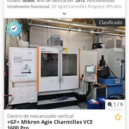
Estado:
usado
, Año de fabricación:
2013
, Funcionalidad:
totalmente funcional
, GF AgieCharmilles Progress VP3 Año
de fabricación: 2013 Recorridos: X = 500 mm, Y = 350 mm,
Z = 426 mm Recorridos en los ejes U/V: +/- 70 mm
Clasificado
Conicidad máxima: 30° a una altura de 100 mm
Dsdpfszcdtxjx Amxowa Diámetros de hilo disponibles: 0,15
– 0,33 mm Máquina de corte por hilo con baño de agua y
enhebrado automático del hilo.
1
/
9
Centro de mecanizado vertical
+GF+ Mikron Agie Charmilles
VCE
1600 Pro