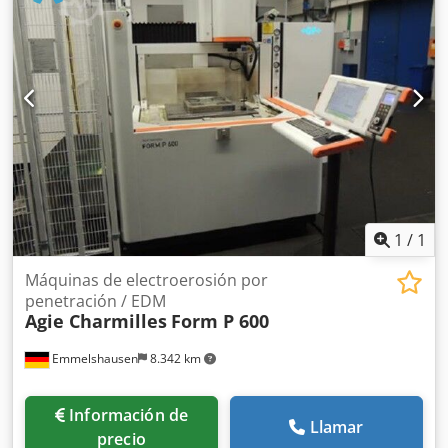
450 kg con guiado automático del hilo
1
/
1
Máquinas de electroerosión por
penetración / EDM
Agie Charmilles
Form P 600
Emmelshausen
8.342 km
Información de
Llamar
precio