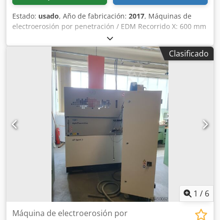
Estado:
usado
, Año de fabricación:
2017
, Máquinas de
electroerosión por penetración / EDM Recorrido X: 600 mm
Recorrido Y: 400 mm Recorrido Z: 450 mm Tamaño de
mesa X: 750 mm Tamaño de mesa Y: 600 mm máx. tamaño
Clasificado
de pieza X: 1040 mm Dwodpfx Amsym Rr Nsxja máx.
tamaño de pieza Y: 730 mm máx. tamaño de pieza Z: 410
mm peso máx. del electrodo: 50 kg peso máx. de la pieza:
1600 kg Generador: 64 amperios Enfriador Depósito
descendente Control Charmilles Control Charmilles
Mecanizado de precisión de moldes y herramientas
Generador integrado Sistema dieléctrico con refrigeración
Apta para fabricación de herramientas y moldes
1
/
6
Máquina de electroerosión por