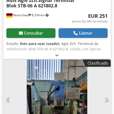
AGIE
Agie Zch.Signal Terminal
Blok STB-06 A 621802.8
EUR 251
Remscheid
8.334 km
precio fijo IVA no incluído
Consultar
Llamar
Estado:
listo para usar (usado)
, Agie Zch. Terminal de
señalización Blok STB-06 A 621802.8, usado, con ligeras
señales de uso, 100 % funcional. Dwedpfji D Ty Sjx Amxoa
Clasificado