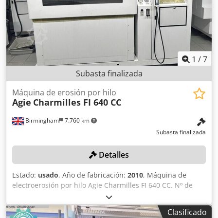
1
/
7
Subasta finalizada
Máquina de erosión por hilo
Agie
Charmilles FI 640 CC
Birmingham
7.760 km
Subasta finalizada
Detalles
Estado:
usado
, Año de fabricación:
2010
, Máquina de
electroerosión por hilo Agie Charmilles FI 640 CC. Nº de
serie 113 (2010) Dedpfx Amsznkivjxewa Atención: Este lote
ha sido desmontado profesionalmente y embalado de
Clasificado
forma segura para su transporte. Ubicación: Este lote se