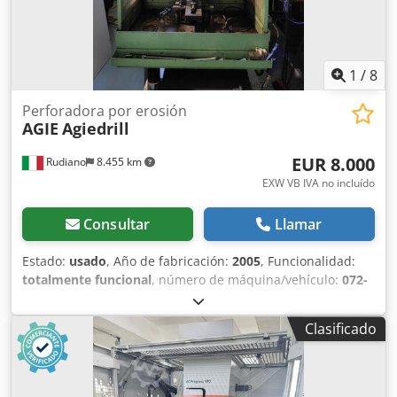
1
/
8
Perforadora por erosión
AGIE
Agiedrill
EUR 8.000
Rudiano
8.455 km
EXW VB IVA no incluído
Consultar
Llamar
Estado:
usado
, Año de fabricación:
2005
, Funcionalidad:
totalmente funcional
, número de máquina/vehículo:
072-
003
, peso de la pieza (máx.):
300 kg
, recorrido eje X:
300
mm
, recorrido del eje Y:
200 mm
, recorrido del eje Z:
300
Clasificado
mm
, altura total:
1.940 mm
, longitud total:
1.340 mm
,
ancho total:
900 mm
, tipo de corriente de entrada:
trifásico
, peso total:
910 kg
, longitud de la mesa:
400 mm
,
altura de la mesa:
300 mm
, tensión de entrada:
400 V
,