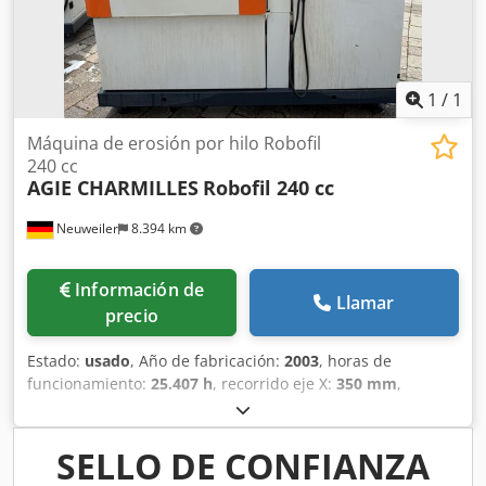
carga libre Pago : estrictamente neto - después de la
recepción de la factura
1
/
1
Máquina de erosión por hilo Robofil
240 cc
AGIE CHARMILLES
Robofil 240 cc
Neuweiler
8.394 km
Información de
Llamar
precio
Estado:
usado
, Año de fabricación:
2003
, horas de
funcionamiento:
25.407 h
, recorrido eje X:
350 mm
,
recorrido del eje Y:
220 mm
, recorrido del eje Z:
220 mm
,
Diámetro del alambre: 0,1-0,3 mm Rehilado automático
Baño de agua Horas de funcionamiento: 25407 horas
SELLO DE CONFIANZA
Recorridos: X: 350 mm Y: 220 mm Z: 220 mm U: 350 mm V: