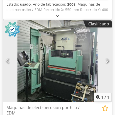
Estado:
usado
, Año de fabricación:
2008
, Máquinas de
electroerosión / EDM Recorrido X: 550 mm Recorrido Y: 400
mm Recorrido Z: 350 mm Tamaño de la mesa X: 700 mm
Tamaño de la mesa Y: 500 mm Peso máximo del electrodo:
Clasificado
80 kg Peso máximo de la pieza: 1000 kg Cambiador de
herramientas: 5 posiciones Refrigerador Dedpfxow Ektfe
Amxewa Eje C
1
/
1
Máquinas de electroerosión por hilo /
EDM