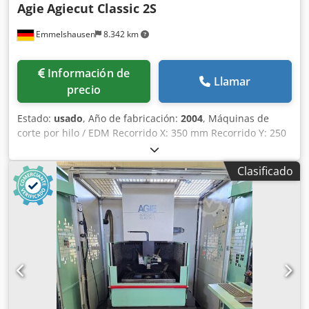
Agie
Agiecut Classic 2S
Emmelshausen
8.342 km
Información de
Llamar
precio
Estado:
usado
, Año de fabricación:
2004
, Máquinas de
corte por hilo / EDM Recorrido X: 350 mm Recorrido Y: 250
mm Recorrido Z: 256 mm Máx. Tamaño de la pieza de
trabajo X: 750 mm Máx. Tamaño de la pieza de trabajo Y:
Clasificado
550 mm Máx. Tamaño de la pieza de trabajo Z: 250 mm
Máx. peso de la pieza de trabajo: 200 kg Corte en baño
maría enfriador La máquina fue revisada anualmente por
el fabricante. Dwsdewf I Imepfx Amxea