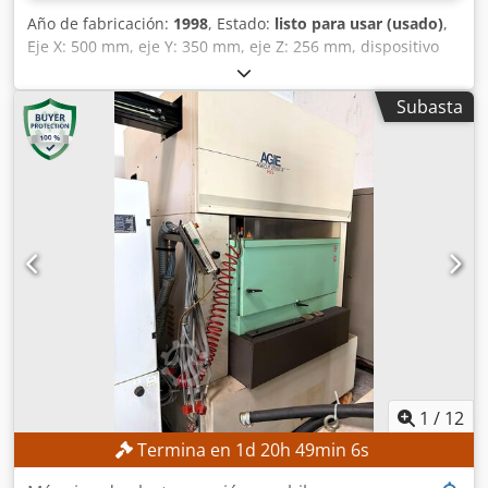
Año de fabricación:
1998
, Estado:
listo para usar (usado)
,
Eje X: 500 mm, eje Y: 350 mm, eje Z: 256 mm, dispositivo
de corte cónico: U=70 mm, V=70 mm, potencia de
conexión: 9 kVA, corriente nominal: 13,1 A, peso: 4,4 t,
Subasta
equipamiento: enhebrado automático de hilo, depósito de
agua con descenso, marco de sujeción universal, control
manual, AgieSetup 3D para compensación automática de
la posición de la pieza, pistola de lavado, filtro de cartucho
de papel y software de programación Lei/Wirecut con
dongle. Dwodpozadkxefx Amxoa
1
/
12
Termina en
1
d
20
h
49
min
4
s