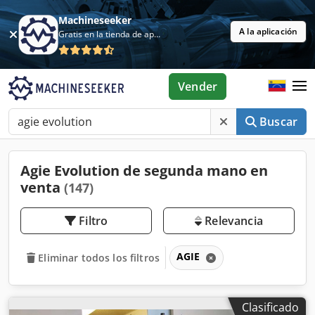
Machineseeker
A la aplicación
Gratis en la tienda de aplicaciones
Vender
Buscar
Agie Evolution de segunda mano en
venta
(147)
Filtro
Relevancia
AGIE
Eliminar todos los filtros
Clasificado