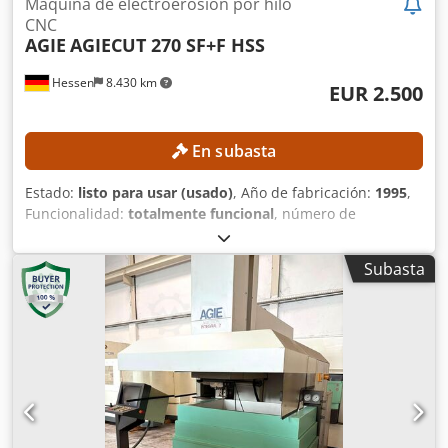
Máquina de electroerosión por hilo
CNC
AGIE
AGIECUT 270 SF+F HSS
Hessen
8.430 km
EUR 2.500
En subasta
Estado:
listo para usar (usado)
, Año de fabricación:
1995
,
Funcionalidad:
totalmente funcional
, número de
máquina/vehículo:
193.006
, recorrido eje X:
350 mm
,
recorrido del eje Y:
250 mm
, recorrido del eje Z:
256 mm
,
Subasta
Diámetro del alambre (máx.):
0,33 mm
, modelo de
controlador:
AGIEVISION / AGIE HSS-Steuerung
, Sin precio
mínimo: ¡venta garantizada al precio más alto!
ESPECIFICACIONES TÉCNICAS Recorrido del eje X: 350 mm
Recorrido del eje Y: 250 mm Recorrido del eje Z: 256 mm
Recorrido de los ejes U/V: ±70 mm Resolución de
posicionamiento: 0,0001 mm Precisión de posicionamiento:
aprox. ±3 µm Datos de mecanizado Máx. conicidad: 30° a
una altura de pieza de 100 mm Calidad superficial: hasta