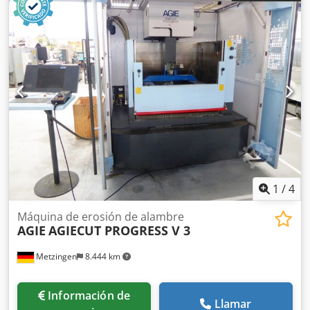
encuentra en Birmingham, Reino Unido. Si usted adquiere
este artículo, se añadirá automáticamente un cargo de
£550 por desmontaje y carga sobre transporte adecuado
en su factura. El bloqueo y aseguramiento correrán a
cargo del comprador.
1
/
4
Máquina de erosión de alambre
AGIE
AGIECUT PROGRESS V 3
Metzingen
8.444 km
Información de
Llamar