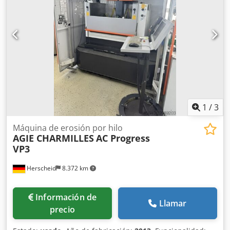
capacidad del depósito:
20 l
, frecuencia de entrada:
50 Hz
,
corriente de entrada:
30 A
, Equipamiento:
documentación
/ manual
, Incluye accesorios: juego de pinzas de 1 mm
hasta 4 mm. Dedpfx Aozr D Dnsmxjwa
1
/
3
Máquina de erosión por hilo
AGIE CHARMILLES
AC Progress
VP3
Herscheid
8.372 km
Información de
Llamar
precio