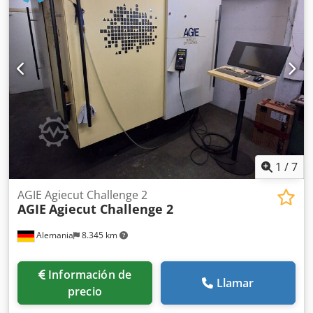
mm y recorrido del eje Z de 400 mm. Si está buscando
obtener capacidades de troquelado de alta calidad,
considere la máquina AgieCharmilles FORM 30 que
tenemos a la venta. Contacte con nosotros para más
detalles. Dedpfxoy T R D Hj Amxowa
1
/
7
AGIE Agiecut Challenge 2
AGIE
Agiecut Challenge 2
Alemania
8.345 km
Información de
Llamar
precio