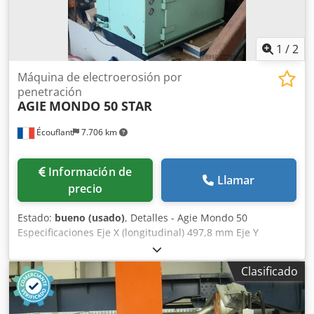
1
/
2
Máquina de electroerosión por
penetración
AGIE
MONDO 50 STAR
Écouflant
7.706 km
Información de
Llamar
precio
Estado:
bueno (usado)
, Detalles - Agie Mondo 50
Especificaciones Eje X (longitudinal) 497,8 mm Eje Y
(transversal) 348 mm Eje Z (vertical) 348 mm Longitud de la
cuba 1018,5 mm Ancho de la cuba 678,2 mm Altura de la
Clasificado
cuba 398,8 mm Tipo Tipo de CNC AGIE FUTURA IV Longitud
de la mesa 749,3 mm Ancho de la mesa 548,6 mm
Longitud máxima de la pieza 858,5 mm Ancho máximo de