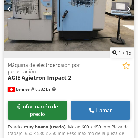
1
/
15
Máquina de electroerosión por
penetración
AGIE
Agietron Impact 2
Beringen
8.382 km
Información de
Llamar
precio
Estado:
muy bueno (usado)
, Mesa: 600 x 450 mm Pieza de
trabajo: 650 x 580 x 250 mm Peso máximo de la pieza de