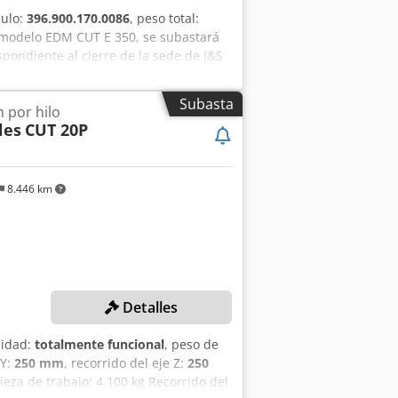
culo:
396.900.170.0086
, peso total:
, modelo EDM CUT E 350, se subastará
pondiente al cierre de la sede de J&S
. Esta y muchas otras ofertas las
áquina: Máquina de electroerosión por
Subasta
 por hilo
propio: 2750 kg Número de serie:
les
CUT 20P
n elementos adicionales/sin accesorios
arte del lote ¡RECOMENDAMOS
Ihzofx Aggjck Este lote se subastará
á en un plazo de 2 semanas si se
8.446 km
Detalles
lidad:
totalmente funcional
, peso de
 Y:
250 mm
, recorrido del eje Z:
250
za de trabajo: 4.100 kg Recorrido del