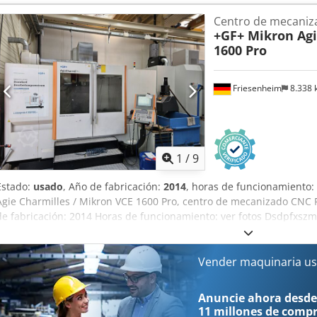
ilo.
Centro de mecaniza
+GF+ Mikron Agi
1600 Pro
Friesenheim
8.338
1
/
9
Estado:
usado
, Año de fabricación:
2014
, horas de funcionamiento:
Agie Charmilles / Mikron VCE 1600 Pro, centro de mecanizado CNC 
de fabricación: 2014 Horas de funcionamiento: ver fotos Dsdpfxsz
disponible bajo petición.
Vender maquinaria us
Anuncie ahora desde
11 millones de comp