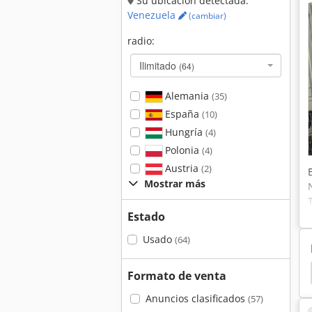
Su ubicación detectada:
Venezuela
(cambiar)
radio:
Ilimitado
(64)
Alemania
(35)
España
(10)
Hungría
(4)
Polonia
(4)
Austria
(2)
Mostrar más
Estado
Usado
(64)
Electroerosion
Charmilles
Agie
Ingersoll
Formato de venta
Anuncios clasificados
(57)