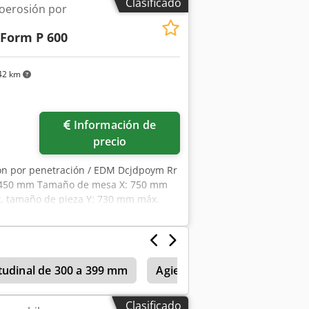
Clasificado
oerosión por
Form P 600
42 km
ás fotos
Información de
precio
ión por penetración / EDM Dcjdpoym Rr
Z: 450 mm Tamaño de mesa X: 750 mm
. tamaño de pieza Y: 730 mm máx.
. de la pieza: 1600 kg Generador: 64
ol Charmilles Mecanizado de precisión
con refrigeración Apta para
itudinal de 300 a 399 mm
Agie
Charmilles
Cha
Clasificado