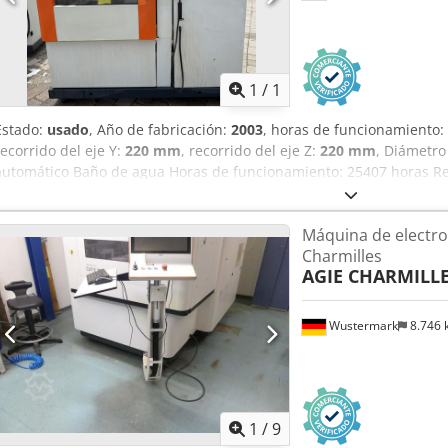
Pedir m
1
/
1
Estado:
usado
, Año de fabricación:
2003
, horas de funcionamiento:
recorrido del eje Y:
220 mm
, recorrido del eje Z:
220 mm
, Diámetro
automático Baño de agua Horas de funcionamiento: 25407 horas R
Dcjdpfjzkhgdjx Aggok Z: 220 mm U: 350 mm V: 220 mm Control Mill
Máquina de electro
Charmilles
AGIE CHARMILL
Wustermark
8.746
1
/
9