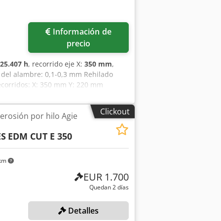
ás fotos
Información de
precio
25.407 h
, recorrido eje X:
350 mm
,
 del alambre: 0,1-0,3 mm Rehilado
ecorridos: X: 350 mm Y: 220 mm
enium Año de fabricación: 2003
Clickout
erosión por hilo Agie
ES
EDM CUT E 350
 km
EUR 1.700
Quedan 2 días
Detalles