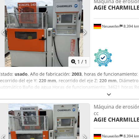
Máquina de erosión
AGIE CHARMILL
Neuweiler
8.394 k
Pedir m
1
/
1
Estado:
usado
, Año de fabricación:
2003
, horas de funcionamiento:
recorrido del eje Y:
220 mm
, recorrido del eje Z:
220 mm
, Diámetro
automático Baño de agua Horas de funcionamiento: 34621 horas Re
mm Dcsdpjzkhltefx Aggjk U: 350 mm V: 220 mm Control Millenium A
Máquina de erosión
cc
AGIE CHARMILL
Neuweiler
8.394 k