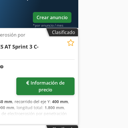
Crear anuncio
*por anuncio / mes
Clasificado
erosión por
ES
AT Sprint 3 C-
Información de
precio
50 mm
, recorrido del eje Y:
400 mm
,
900 mm
, longitud total:
1.800 mm
,
 de electroerosión por penetración