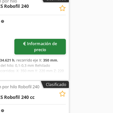
 por hilo
ES
Robofil 240
m
ás fotos
Información de
precio
34.621 h
, recorrido eje X:
350 mm
,
 del hilo: 0,1-0,3 mm Rehilado
corridos: X: 350 mm Y: 220 mm Z: 220
ño de fabricación: 2003
Clasificado
 por hilo Robofil 240
ES
Robofil 240 cc
m