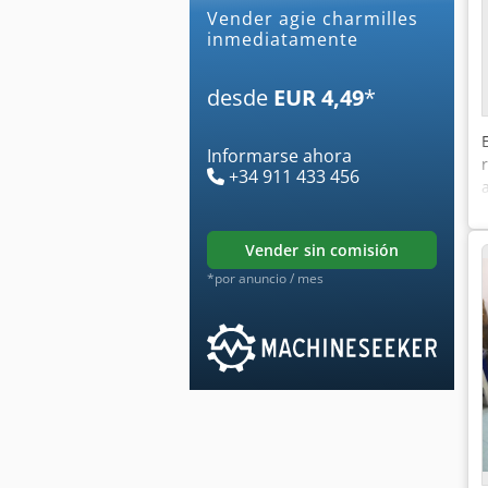
Vender agie charmilles
inmediatamente
desde
EUR 4,49
*
Informarse ahora
+34 911 433 456
vender sin comisión
*por anuncio / mes