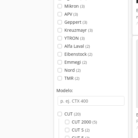
Mikron
(3)
APV
(3)
Geppert
(3)
Kreuzmayr
(3)
YTRON
(3)
Alfa Laval
(2)
Eibenstock
(2)
Emmegi
(2)
Nord
(2)
TMR
(2)
Modelo:
CUT
(20)
CUT 2000
(5)
CUT S
(2)
CUT E