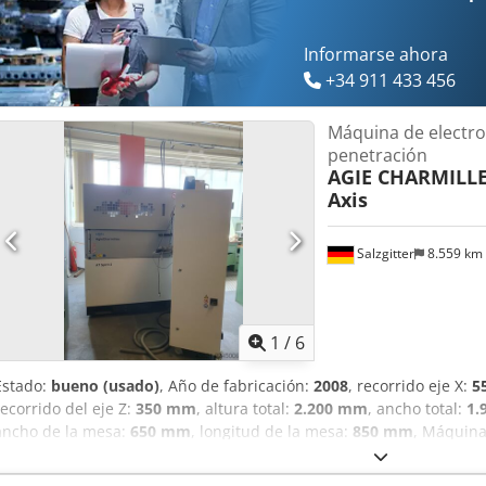
Informarse ahora
+34 911 433 456
Máquina de electro
penetración
AGIE CHARMILL
Axis
Salzgitter
8.559 km
1
/
6
Estado:
bueno (usado)
, Año de fabricación:
2008
, recorrido eje X:
5
recorrido del eje Z:
350 mm
, altura total:
2.200 mm
, ancho total:
1.
ancho de la mesa:
650 mm
, longitud de la mesa:
850 mm
, Máquina
con eje C. Dcsdpfx Aozqd Rreggek