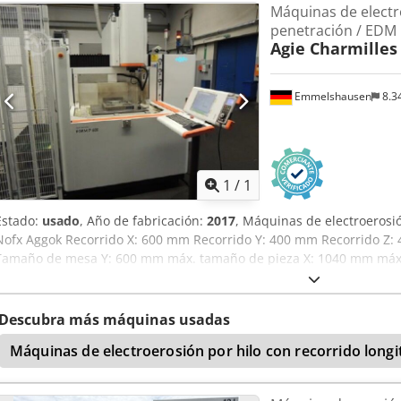
Máquinas de electr
penetración / EDM
Agie Charmilles
Emmelshausen
8.3
Pedir m
1
/
1
Estado:
usado
, Año de fabricación:
2017
, Máquinas de electroeros
Nofx Aggok Recorrido X: 600 mm Recorrido Y: 400 mm Recorrido 
Tamaño de mesa Y: 600 mm máx. tamaño de pieza X: 1040 mm máx
tamaño de pieza Z: 410 mm peso máx. del electrodo: 50 kg peso máx
amperios Enfriador Depósito descendente Control Charmilles Contr
de moldes y herramientas Generador integrado Sistema dieléctrico 
Descubra más máquinas usadas
fabricación de herramientas y moldes
Máquinas de electroerosión por hilo con recorrido long