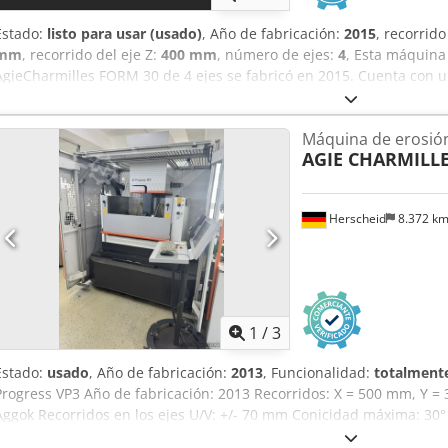
Estado:
listo para usar (usado)
, Año de fabricación:
2015
, recorrido
mm
, recorrido del eje Z:
400 mm
, número de ejes:
4
, Esta máquina
AgieCharmilles FORM 30 de 4 ejes se fabricó en 2015. Cuenta con u
recorrido del eje Y de 400 mm y recorrido del eje Z de 400 mm. Si
troquelado de alta calidad, considere la máquina AgieCharmilles 
Máquina de erosión
Contacte con nosotros para más detalles. Dedpfxjy T R D Hj Aggsck
AGIE CHARMILL
Herscheid
8.372 k
1
/
3
Estado:
usado
, Año de fabricación:
2013
, Funcionalidad:
totalmente
Progress VP3 Año de fabricación: 2013 Recorridos: X = 500 mm, Y 
Aggok Recorridos en los ejes U/V: +/- 70 mm Conicidad máxima: 30
hilo disponibles: 0,15 – 0,33 mm Máquina de corte por hilo con ba