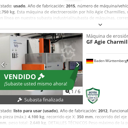
Estado:
usado
, Año de fabricación:
2015
, número de máquina/vehí
2.750 kg
, Esta máquina de electroerosión por hilo Agie Charmilles
en línea en nuestra subasta industrial/subasta de máquinas, corres
GmbH Automotive Technology - Prensado y procesamiento de metales
puede encontrar en nuestra plataforma. Datos adicionales de la m
Máquina de erosión
hilo Agie Charmilles EDM CUT E 350 Año de fabricación: 2015 Peso 
GF Agie Charmil
396.900.170.0086 Funcionamiento y datos técnicos no verificados Si
adicionales, a menos que se indique expresamente que forman p
ENCARECIDAMENTE ASISTIR A LA VISITA PREVIA! Bajo reserva Djdpjzk 
bajo reserva. Una vez finalizada la subasta, el vendedor comunicar
Baden-Württemberg
acepta o no la puja más alta. Le informaremos lo antes posible.
VENDIDO
¡Subaste usted mismo ahora!
1
/
6
Subasta finalizada
Estado:
listo para usar (usado)
, Año de fabricación:
2012
, Funciona
la pieza (máx.):
4.100 kg
, recorrido eje X:
350 mm
, recorrido del eje
mm
, peso total:
2.640 kg
, DETALLES TÉCNICOS Peso máximo de la pie