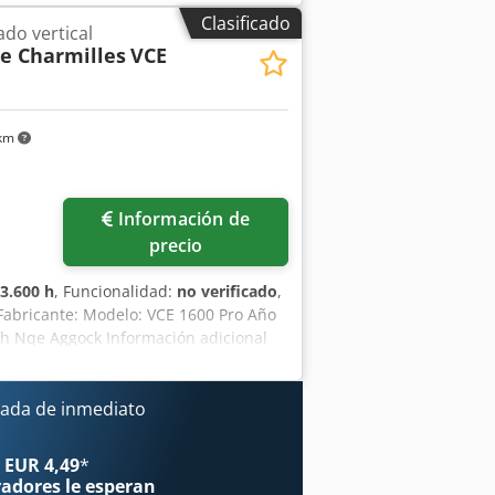
Clasificado
do vertical
e Charmilles
VCE
 km
Información de
precio
3.600 h
, Funcionalidad:
no verificado
,
Fabricante: Modelo: VCE 1600 Pro Año
mh Nqe Aggock Información adicional
ada de inmediato
 EUR 4,49
*
radores
le esperan