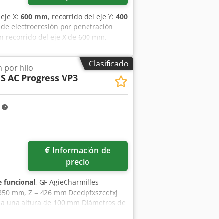
 eje X:
600 mm
, recorrido del eje Y:
400
 de electroerosión por penetración
n recorrido del eje X de 600 mm,
 está buscando obtener capacidades de
FORM 30 que tenemos a la venta.
Clasificado
 por hilo
ES
AC Progress VP3
m
Información de
precio
 funcional
, GF AgieCharmilles
= 350 mm, Z = 426 mm Dcedpfxszcdtxj
° a una altura de 100 mm Diámetros de
ño de agua y enhebrado automático del