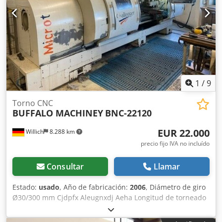
de la mesa 1200 x 600 mm - Accionamiento 400 V / 6 kW -
Espacio necesario aprox. An 1300 x Al 2800 x P 2300 mm -
Peso aprox. 1500 kg - con: Cjdpfxeu Et Nbs Al Aoha -
Dispositivo de corte de roscas - columnas hidr. + sujeción
del brazo - Dispositivo de refrigeración - Ranuras verticales
en T en el lado izquierdo de la máquina
1
/
9
Torno CNC
BUFFALO MACHINEY
BNC-22120
EUR 22.000
Willich
8.288 km
precio fijo IVA no incluído
Consultar
Llamar
Estado:
usado
, Año de fabricación:
2006
, Diámetro de giro
Ø30/300 mm Cjdpfx Aleugnxdj Aeha Longitud de torneado
3055 mm +/-0,3 mm Peso de la máquina aprox. 4-6 t