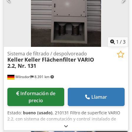
paso programable: 0,001 mm Control CNC: Siemens
SINUMERIK 840D SL
1
/
3
Sistema de filtrado / despolvoreado
Keller
Keller Flächenfilter VARIO
2.2, Nr. 131
Wilnsdorf
8.391 km
Información de
Llamar
precio
Estado:
bueno (usado)
, 210131 Filtro de superficie VARIO
2.2, con sistema de conmutación y control instalado de
fábrica. Precio: a consultar + IVA (estado según foto).
Potencia del motor: 7,5 kW, 400 V, 50 Hz. Caudal de aire: