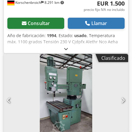
EUR 1.500
Korschenbroich
8.291 km
precio fijo IVA no incluído
Consultar
Llamar
Año de fabricación:
1994
, Estado:
usado
, Temperatura
máx. 1100 grados Tensión 230 V Cjdpfx Alethr Nco Aeha
Potencia 3 kw Dimensiones interiores 295x230x125 mm
Clasificado