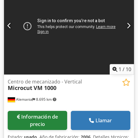
250 mmø, cabezal MULTIFIX con 3 insertos, luneta fija
Chodpfexwp Ebox Al Aoa
1
/
10
Centro de mecanizado - Vertical
Microcut
VM 1000
Alemania
8.695 km
Información de
Llamar
precio
Estado:
usado
, Año de fabricación:
2006
, Detalles técnicos: