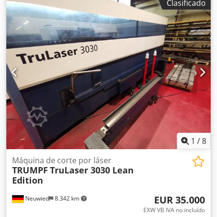
Clasificado
1
/
8
Máquina de corte por láser
TRUMPF
TruLaser 3030 Lean
Edition
EUR 35.000
Neuwied
8.342 km
EXW VB IVA no incluído