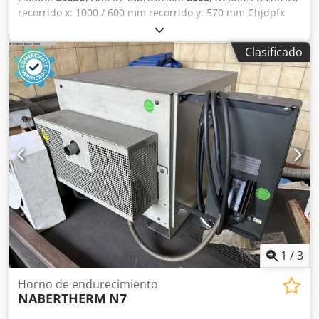
recorrido x: 1000 / 600 mm recorrido y: 570 mm Chjdpfx
Aleu Idfrs Aja recorrido z: 570 mm Control: Fagor 8055 MC
Almacén de herramientas con: 24 puestos
Clasificado
Portaherramientas: SK 40 Velocidad: 10 000 rpm
Portahusillo: SK40 Velocidades de avance sin
escalonamiento: X/Y/Z: 10 m/min. Avance rápido:: X/Y/Z: 24
m/min. Horas de funcionamiento Horas de encendido: no
visible h Tamaño de la mesa: 1200 x 500 mm Carga de la
mesa: 800 kg Distancia entre la punta del husillo y la mesa:
mín./máx. 100/670 mm Interfaz: 232 Potencia total
necesaria: 15 kW Peso de la máquina aprox.: 5,0 toneladas
Dimensiones de la máquina aprox. LxAnxAl: 3,3 x 2,3 x 2,8
m Equipamiento: -Unidad de refrigeración con
alimentación al husillo (sin IKZ) -Panel de control con
unidad de control manual -Transportador de chips -
Armario E con refrigeración Rittal SK 3305500 D.I. *
1
/
3
Horno de endurecimiento
NABERTHERM
N7