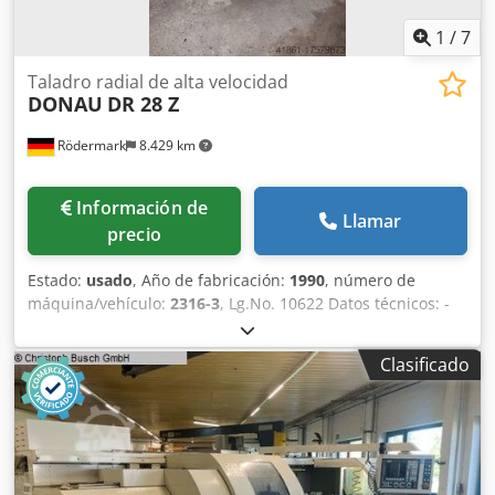
1
/
7
Taladro radial de alta velocidad
DONAU
DR 28 Z
Rödermark
8.429 km
Información de
Llamar
precio
Estado:
usado
, Año de fabricación:
1990
, número de
máquina/vehículo:
2316-3
, Lg.No. 10622 Datos técnicos: -
Capacidad de perforación en acero macizo ST 60 28 mm -
Capacidad de perforación GG 25 40 mm - Corte de rosca ST
Clasificado
60 M 30 - Corte de rosca GG 25 M 40 - Portabrocas MK 3 -
Diámetro del husillo 50 mm - Carrera de la caña 150 mm -
18 velocidades del husillo de taladrado 45 - 2240 rpm - 4
avances de taladrado 0,1 - 0,45 mm - Distancia mín./máx.
husillo - mesa 300 / 700 mm - Radio de taladrado min /
max 305 / 1005 mm - Altura de la mesa 820 mm - Tamaño