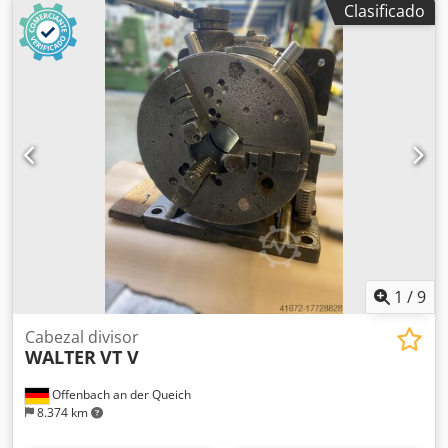
Clasificado
aprox. 4.000 m³/h. Eliminación: 2 x 30 L recipientes
desechables. ¡Venta previa reservada! Chjdpfx Asrzrimol
Aoa
1
/
9
Cabezal divisor
WALTER
VT V
Offenbach an der Queich
8.374 km