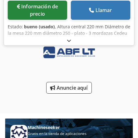
Información de
Llamar
precio
Estado:
bueno (usado)
, Altura central 220 mm Diámetro de
la mesa 220 mm diámetro 250 - plato - 3 mordazas Cedeu
Sbl Rjpfx Al Aoha Paso de 80 mm Utilizable vertical y
horizontalmente Altura central vertical 220 mm
Anuncie aquí
Machineseeker
Gratis en la tienda de aplicaciones