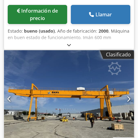
Información de
Llamar
precio
Estado:
bueno (usado)
, Año de fabricación:
2000
, Máquina
en buen estado de funcionamiento. Imán 600 mm
Dedporh Ipasfx Alhewa
Clasificado