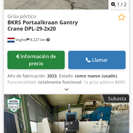
1
/
2
Grúa pórtico
BKRS Portaalkraan Gantry
Crane
DPL-29-2x20
Veghel
8.227 km
Información de
Llamar
precio
Año de fabricación:
2023
, Estado:
como nuevo (usado)
,
Funcionalidad:
totalmente funcional
, 1x grúa pórtico BKRS
Carga de trabajo: 2 x 20.000 = 40.000 kg Luz: 29 m Voladizo:
2 x 8,9 m Altura de elevación sobre el raíl: 10 m Recorrido
Subasta
del gancho: 13,5 m Djdpfjyx Dv Tsx Alhswa Control remoto
por radio Enrollador de cable apto para 90 m Completa
con carril de grúa UIC60, longitud: 2x 180 m