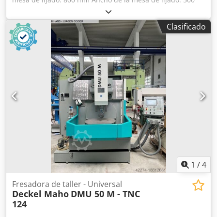
mm Altura de la pieza de trabajo: 400 mm Dimensiones de
la mesa: 800 x 400 mm Velocidad de la mesa: 1 - 25 m/min
Clasificado
Avance transversal automático: 0 - 60 mm/carrera
Dimensiones de los discos de lijado: 400 x 100 x 127 mm
Velocidad de rotación del husillo de lijado: 1400/2800 rpm
Consumo total de energía: 10 kW Dwodpjwgnz Asfx Alhea
Tensión: 380 V Peso de la máquina: aprox. 6 t La máquina
está equipada con sistema de refrigeración, avance
vertical automático, dispositivo de ajuste y soportes para
piedras. ¡El sistema de control es poco fiable debido a su
antigüedad!
1
/
4
Fresadora de taller - Universal
Deckel Maho
DMU 50 M - TNC
124