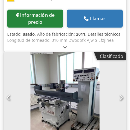
Información de
Llamar
precio
Estado:
usado
, Año de fabricación:
2011
, Detalles técnicos:
Longitud de torneado: 310 mm Dwodpfx Ajw S Efzjlhea
Diámetro de giro sobre bancada: 500 mm Diámetro de giro
sobre carro transversal: 290 mm Distancia entre puntos:
Clasificado
500 mm Eje X: 190 mm Eje Z: z1: 335 / z3: 370 mm Eje Y: 80
mm Velocidad de giro: 6000 rpm Control: Heidenhain CNC
Pilot 4290 Diámetro del orificio del husillo: 73 mm
Diámetro de barra pasante: 50 mm Torreta
portaherramientas - número de estaciones: 12
Portaherramientas: VDI 30 mm Avance rápido ejes X + Z: 30
m/min Horas de funcionamiento totales: 36.443 h Horas de
funcionamiento del husillo: 8.545 h Interfaz: sí Potencia
total requerida: 20 kVA Dimensiones del evacuador de
virutas LxAnxAl: 3,2 x 0,45 x 1,5 m Torno CNC de bancada
inclinada Con plato de 3 garras Ø 160 mm y brida
correspondiente (máx. 4.500 rpm); incluye además 2