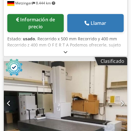
Metzingen
8.444 km
Información de
Llamar
precio
Estado:
usado
, Recorrido x 500 mm Recorrido y 400 mm
Recorrido z 400 mm O F E R T A Podemos ofrecerle, sujeto
a errores y venta previa, desde stock, sin compromiso:
DECKEL MAHO Fresadora universal CNC Modelo DMU 50 M
Clasificado
Año de fabricación 1998 _____ Área de trabajo: Recorrido
longitudinal eje X 500 mm Recorrido vertical eje Z 400 mm
Recorrido transversal eje Y 400 mm Eje C – Giro de mesa,
manual 360° Eje B – Inclinación de la mesa, manual °
Superficie de la mesa Ø 700 x 500 mm Rango de
inclinación de la mesa ° Giro de la mesa 360° Peso máximo
de la pieza 200 kg Altura entre mesa y husillo aprox. 550
mm Distancia entre máquina y husillo mín./máx. 2 - 6 mm
Cono del husillo SK 40 Velocidad del husillo infinitamente
variable y programable 20 – 4.500 rpm Avance / avance
rápido máx. 5.000 mm/min Accionamiento principal AC
0%/40% ED aprox. 9 / 13 kW Potencia total aprox. 15 kW -