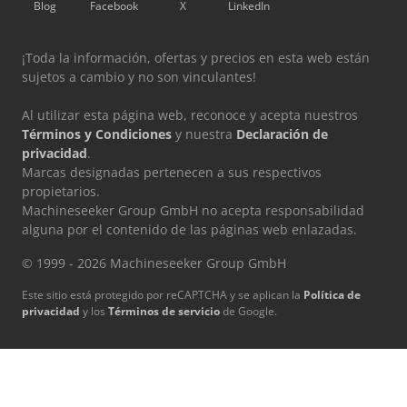
Blog
Facebook
X
LinkedIn
¡Toda la información, ofertas y precios en esta web están
sujetos a cambio y no son vinculantes!
Al utilizar esta página web, reconoce y acepta nuestros
Términos y Condiciones
y nuestra
Declaración de
privacidad
.
Marcas designadas pertenecen a sus respectivos
propietarios.
Machineseeker Group GmbH no acepta responsabilidad
alguna por el contenido de las páginas web enlazadas.
© 1999 - 2026 Machineseeker Group GmbH
Este sitio está protegido por reCAPTCHA y se aplican la
Política de
privacidad
y los
Términos de servicio
de Google.