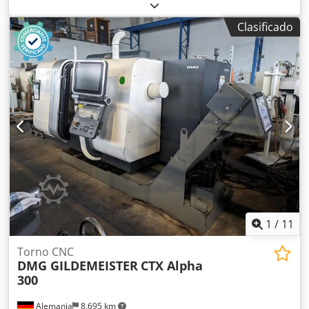
máquina/vehículo:
15135
, longitud de rectificado:
800 mm
,
ancho de lijado:
600 mm
, altura de rectificado:
500 mm
,
Clasificado
diámetro de disco rectificador:
400 mm
, tipo de control:
Control NC
, DETALLES TÉCNICOS Control: NC Ergomatic
Longitud de rectificado: 800 mm Ancho de rectificado: 600
mm Altura de rectificado: 500 mm Diámetro de la muela:
400 mm Dwsdpfxsxl Sifj Alhsa EQUIPAMIENTO Placa de
sujeción electromagnética Sistema de limpieza de
refrigerante
1
/
11
Torno CNC
DMG GILDEMEISTER
CTX Alpha
300
Alemania
8.695 km