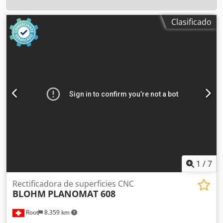
Clasificado
1
/
7
Rectificadora de superficies CNC
BLOHM
PLANOMAT 608
Root
8.359 km