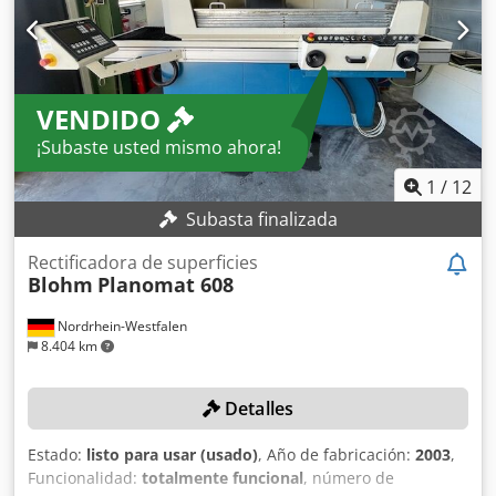
VENDIDO
¡Subaste usted mismo ahora!
1
/
12
Subasta finalizada
Rectificadora de superficies
Blohm
Planomat 608
Nordrhein-Westfalen
8.404 km
Detalles
Estado:
listo para usar (usado)
, Año de fabricación:
2003
,
Funcionalidad:
totalmente funcional
, número de