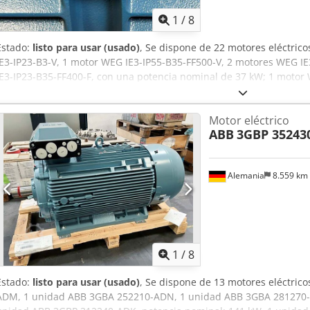
1
/
8
Estado:
listo para usar (usado)
, Se dispone de 22 motores eléctri
IE3-IP23-B3-V, 1 motor WEG IE3-IP55-B35-FF500-V, 2 motores WEG I
IE3-IP23-B35-FF400-F, con una potencia nominal de 37 kW; 1 motor 
nominal de 75 kW; 2 motores WEG IE3-IP23-B35-FF600-F, 1 motor W
IE3-IP23-B35-FF500-V, con una potencia nominal de 47 kW; 5 motor
Motor eléctrico
potencia nominal de 113 kW; 1 motor WEG IE3-IP23-B3-V, con una p
ABB
3GBP 35243
WEG IE3-IP23-B3-V, con una potencia nominal de 91 kW; 1 motor WE
nominal de 136 kW; 1 motor WEG IE3-IP23-B3-V, con una potencia n
una potencia nominal de 132 kW. Es posible realizar una inspección
Alemania
8.559 km
1
/
8
Estado:
listo para usar (usado)
, Se dispone de 13 motores eléctric
ADM, 1 unidad ABB 3GBA 252210-ADN, 1 unidad ABB 3GBA 281270-A