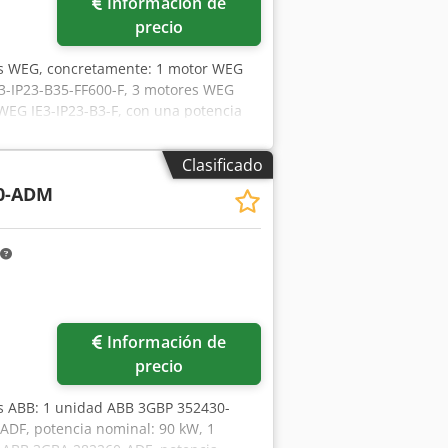
Información de
precio
cos WEG, concretamente: 1 motor WEG
E3-IP23-B35-FF600-F, 3 motores WEG
WEG IE3-IP23-B3-F, con una potencia
EG IE3-IP23-B35-FF600-F, 1 motor WEG
es WEG IE3-IP23-B35-FF600-V, con una
Clasificado
otencia nominal de 113 kW; 1 motor
0-ADM
G IE3-IP23-B3-V, con una potencia
ominal de 245 kW; y 1 motor WEG, con
 in situ. Codjzpyyaspfx Al Roha
Información de
precio
os ABB: 1 unidad ABB 3GBP 352430-
DF, potencia nominal: 90 kW, 1