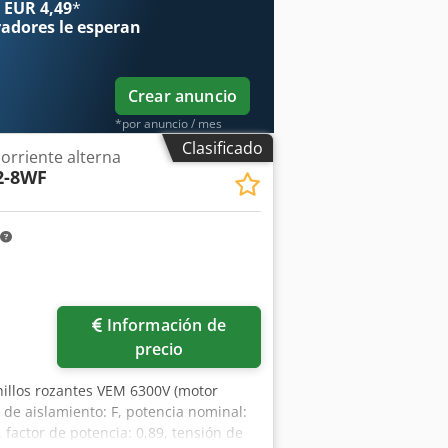
 EUR 4,49
*
radores
le esperan
Crear anuncio
*por anuncio / mes
Clasificado
corriente alterna
2-8WF
Información de
precio
nillos rozantes VEM 6300V (motor
 de aislamiento: F, potencia nominal:
factor de potencia: 0,89, tensión de