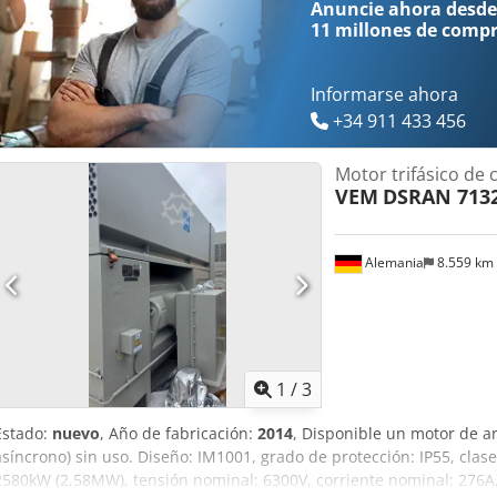
Anuncie ahora desde
11 millones de comp
Informarse ahora
+34 911 433 456
Motor trifásico de 
VEM
DSRAN 713
Alemania
8.559 km
1
/
3
Estado:
nuevo
, Año de fabricación:
2014
, Disponible un motor de a
asíncrono) sin uso. Diseño: IM1001, grado de protección: IP55, clase
2580kW (2,58MW), tensión nominal: 6300V, corriente nominal: 276A, 