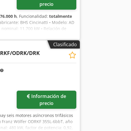
precio
76.000 h
, Funcionalidad:
totalmente
Fabricante: BHS Cincinatti • Modelo: AD
a nominal: 11.700 kW • Relación de
última inspección de la caja de
tos y engranajes. Chsdpjy Drd Aefx Al
Clasificado
RKF/ODRK/DRK
Información de
precio
 hay seis motores asíncronos trifásicos
1) Franz Wölfer ODRKF 355L-6bbT, año
al: 480 kW, factor de potencia: 0,92,