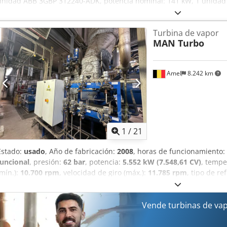
unidad ABB 3GBP 312240-ADK, potencia nominal: 141 kW, 1 unidad
nominal: 36 kW, 1 unidad ABB 3GBP 312810-ADL, potencia nominal
ADF, potencia nominal: 200 kW, 1 unidad ABB 3GBA 282260-ADF, 
Turbina de vapor
potencia nominal: 172 kW, 1 unidad ABB 3GBP 282410-ADM, 3 unid
MAN Turbo
realizar una inspección en las instalaciones. Chsdpfx Aljzpyxvo Roa
Amel
8.242 km
1
/
21
Estado:
usado
, Año de fabricación:
2008
, horas de funcionamiento:
funcional
, presión:
62 bar
, potencia:
5.552 kW (7.548,61 CV)
, tempe
(mín.):
10.700 rpm
, velocidad de giro (máx.):
11.785 rpm
, tipo de re
grupos GTA completos (turbina MAN con extracción de calor, reduct
grupos de control, piezas de repuesto...). Chjdpfx Aljzdqmyo Rea 
aproximadamente 52 bares y 450 °C, y el otro para vapor de aprox
Vende turbinas de va
obtener información adicional, póngase en contacto por correo elec
grupo GTA.