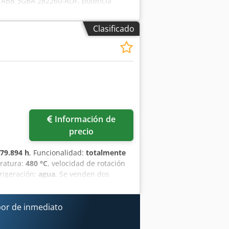
 ABB 3GBA 282260-ADF, potencia
: 253 kW, 1 unidad ABB 3GBA 282260-
1 unidad ABB 3GBA 312240-ADM 701,
Clasificado
ades ABB 3GBP 312810-ADL. Es posible
Información de
precio
79.894 h
, Funcionalidad:
totalmente
ratura:
480 °C
, velocidad de rotación
frigeración:
agua
, Se venden dos
or, generador, grupos de lubricación,
Un grupo GTA diseñado para vapor de
imadamente 62 bares y 480 °C. Para
por de inmediato
trónico. Presente una oferta por cada