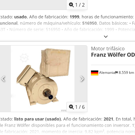
1
/
2
Estado:
usado
, Año de fabricación:
1999
, horas de funcionamiento:
funcional
, número de máquina/vehículo:
516950
, Datos básicos: • 
63T • Número de serie: 516950 • Año de fabricación: 1999 • Potenci
transmisión: 1500/7555 • Horas de funcionamiento: 76.000 horas La 
cambios se realizó en 2007, se recomienda la revisión de rodamien
Motor trifásico
Rsa
Franz Wölfer
OD
Alemania
8.559 km
1
/
6
Estado:
listo para usar (usado)
, Año de fabricación:
2021
, En total,
de Franz Wölfer disponibles para el funcionamiento con inversor. 
de fabricación: 2021, momento de inercia: 9,82 kgm², potencia nomin