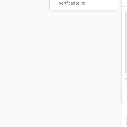
verificados
(0)
De Corriente Continua
Caja De Cambios
Mk3