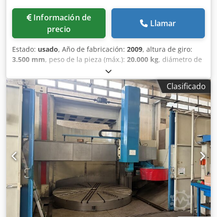
Información de
Llamar
precio
Estado:
usado
, Año de fabricación:
2009
, altura de giro:
3.500 mm
, peso de la pieza (máx.):
20.000 kg
, diámetro de
giro:
3.400 mm
, diámetro de la placa frontal:
2.950 mm
,
diámetro de la pieza (máx.):
3.300 mm
, TORNO VERTICAL
Clasificado
SCHIESS CNC FAGOR 8070 (EJE C + HERRAMIENTA
MOTORIZADA) Dcedpfx Asxh Hmkjiqek CARACTERÍSTICAS
TÉCNICAS Marca: Schiess Modelo: TVMF 320-3000 Año:
2009 Ø Max torneable: 3400 mm Altura max torneable:
2580 mm Capacidad de carga: 20 Tn Eje C (0.001 deg) CNC:
Fagor 8070 (70 Kw) Ø Plato: 2950 mm Espacio entre
columnas : 3300 mm Cabezal angular de fresado PRECIO Y
MÁS INFORMACIÓN A CONSULTAR
(CNC,SIEMENS,HASS,LAGUN,FAGOR,CINCINATI,
HEIDENHAIN,MECANIZACIÓN,
PINACHO,MORISEIKI,FRESADORA,TORNO,RECTIFICADORA,
MANDRINADORA,PRENSA,LASER,CIZALLA,PLEGADORAS)