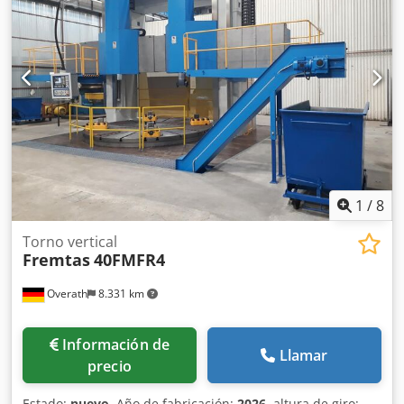
carácter vinculante para nosotros. Nos reservamos la
venta previa; únicamente rigen nuestras condiciones
generales de negocio y venta. Sobre nosotros más de 400
máquinas propias en stock más de 15.000 m² de superficie
de almacenaje, capacidad de grúa de 70 t más de 10.000
artículos y accesorios para su taller ¿Desea vender
máquinas, líneas de producción o su empresa? No dude
en consultarnos. Puede encontrar más ofertas en nuestro
sitio web. Las visitas son posibles previa cita. Dcsdpfx
Aijyqvpzsqjk Esperamos su visita. Su equipo de Markus
Hirsch
1
/
8
Torno vertical
Fremtas
40FMFR4
Overath
8.331 km
Información de
Llamar
precio
Estado:
nuevo
, Año de fabricación:
2026
, altura de giro: