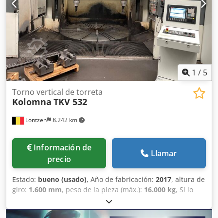
Dcjdpfx Aieznl Sfoqok Velocidad de rotación del husillo: 0 –
112 RPM Número de gamas: 3 Torreta de herramientas: 14
posiciones MÁQUINA USADA REVISADA EN 2016
1
/
5
Torno vertical de torreta
Kolomna
TKV 532
Lontzen
8.242 km
Información de
Llamar
precio
Estado:
bueno (usado)
, Año de fabricación:
2017
, altura de
giro:
1.600 mm
, peso de la pieza (máx.):
16.000 kg
, Si lo
solicita, también podemos proporcionar vídeos de la
máquina en funcionamiento. Diámetro máximo de