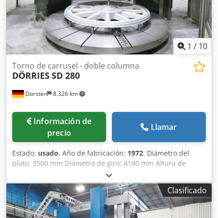
1
/
10
Torno de carrusel - doble columna
DÖRRIES
SD 280
Dorsten
8.326 km
Información de
Llamar
precio
Estado:
usado
, Año de fabricación:
1972
, Diámetro del
plato: 3500 mm Diámetro de giro: 4100 mm Altura de
torneado: 1400 mm Control: Siemens Desplazamiento
horizontal del carro: 2100 mm Ajuste del carro: 1300 mm
Clasificado
Ajuste de la viga transversal: 1300 mm Reacondicionado
en 1990 Los datos técnicos son especificaciones del
fabricante o del operador y, por lo tanto, no tienen