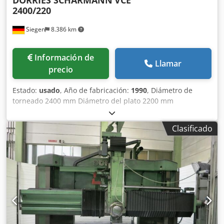
DÖRRIES SCHARMANN
VCE
2400/220
Siegen
8.386 km
Información de
Llamar
precio
Estado:
usado
, Año de fabricación:
1990
, Diámetro de
torneado 2400 mm Diámetro del plato 2200 mm
Dcodpfoygx D Hjx Aiqok Altura de torneado 2100 mm
Control SIEMENS Sinumerik 850T Peso de la pieza 17 t
Clasificado
Dimensiones máx. de la herramienta: 32 herramientas