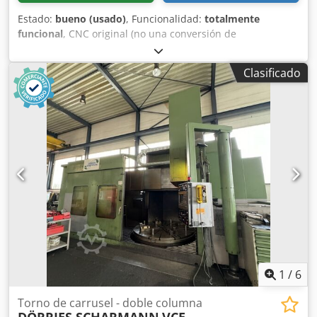
Estado:
bueno (usado)
, Funcionalidad:
totalmente
funcional
, CNC original (no una conversión de
convencional a CNC) Control: Siemens 8-M Diámetro de la
placa frontal: 3500 mm Diámetro máximo de torneado:
Clasificado
4000 mm Altura máxima de torneado: 2500 mm Avance
vertical del carro: 1600 mm Avance horizontal del carro:
2200 mm Sección transversal del carro: 250 x 210 mm
Diámetro interno mínimo: 360 mm Avance vertical del
carro transversal: 2000 mm/min Potencia del motor del
plato: 71 kW Velocidad del plato: hasta 90 rpm (caja de
cambios de 2 velocidades) Capacidad de carga de la mesa:
40 toneladas Dcjdpfx Aisxyh Hveqok Avance: 1000 mm/min
Avance rápido: 6000 mm/min
1
/
6
Torno de carrusel - doble columna