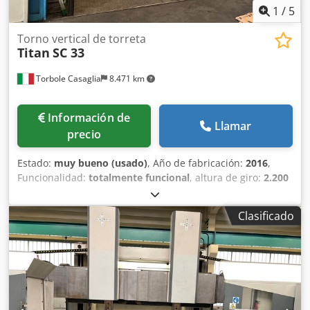
1
/
5
Torno vertical de torreta
Titan
SC 33
Torbole Casaglia
8.471 km
Información de
Llamar
precio
Estado:
muy bueno (usado)
, Año de fabricación:
2016
,
Funcionalidad:
totalmente funcional
, altura de giro:
2.200
mm
, peso de la pieza (máx.):
18.000 kg
, diámetro de giro:
3.300 mm
, longitud de avance eje Y:
2.050 mm
, diámetro
Clasificado
de la placa frontal:
3.000 mm
, velocidad del cabezal (máx.):
112 rpm
, potencia del servomotor:
70.000 W
, Diámetro del
plato: 3000 mm – Cono Morse 4 Diámetro máximo de
torneado: 3300 mm Peso máximo admitido: 18 toneladas
Altura máxima de la pieza: 2200 mm Número de carriles: 1
Recorrido del carril: 1200 mm Recorrido vertical de la
cruceta: 2050 mm Potencia del motor del husillo: 70 kW