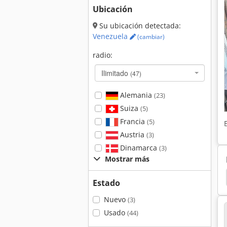
Ubicación
Su ubicación detectada:
Venezuela
(cambiar)
radio:
Ilimitado
(47)
Alemania
(23)
Suiza
(5)
Francia
(5)
Austria
(3)
Dinamarca
(3)
Mostrar más
2
Scherer
Schaublin 102 Vm
Schaublin 12
Estado
Nuevo
(3)
Usado
(44)