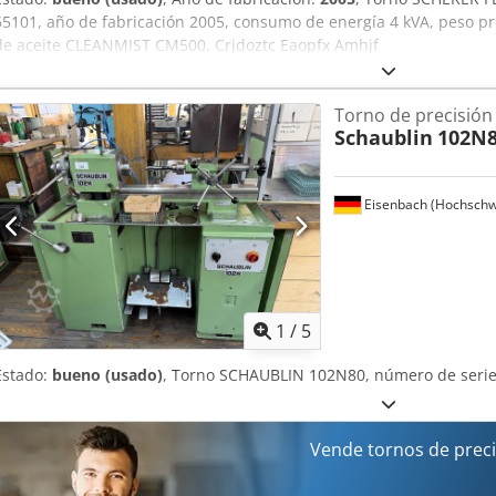
65101, año de fabricación 2005, consumo de energía 4 kVA, peso pro
de aceite CLEANMIST CM500. Crjdoztc Eaopfx Amhjf
Torno de precisión
Schaublin
102N
Eisenbach (Hochschw
1
/
5
Estado:
bueno (usado)
, Torno SCHAUBLIN 102N80, número de serie
Vende tornos de prec