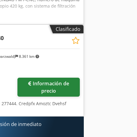
pio 420 kg, con sistema de filtración
Clasificado
80
arzwald)
8.361 km
Información de
precio
 277444. Credpfx Amoztc Dvehsf
isión de inmediato