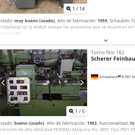
1
/
14
Estado:
muy bueno (usado)
, Año de fabricación:
1959
, Schaublin 
Crsdpfxezp Uz Sj Amhsf Incluye los accesorios que se muestran en 
transporte.
Torno fino 182
Scherer Feinba
Schwabach
8.581 
1
/
5
Estado:
bueno (usado)
, Año de fabricación:
1982
, Funcionalidad:
to
precisión de alta velocidad FEINBAU Máquina No. 4891 Tipo PM1-FZ