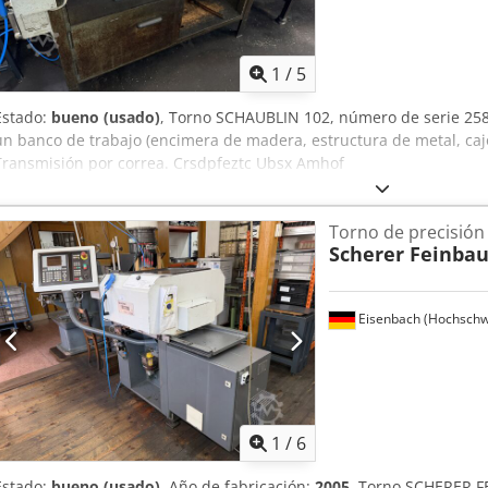
1
/
5
Estado:
bueno (usado)
, Torno SCHAUBLIN 102, número de serie 25
un banco de trabajo (encimera de madera, estructura de metal, cajó
Transmisión por correa. Crsdpfeztc Ubsx Amhof
Torno de precisión
Scherer Feinba
Eisenbach (Hochschw
1
/
6
Estado:
bueno (usado)
, Año de fabricación:
2005
, Torno SCHERER 