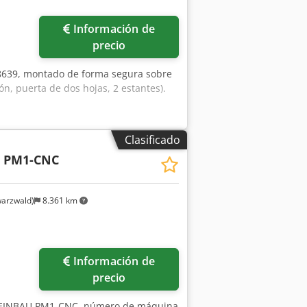
Información de
precio
8639, montado de forma segura sobre
n, puerta de dos hojas, 2 estantes).
Clasificado
u
PM1-CNC
arzwald)
8.361 km
Información de
precio
FEINBAU PM1-CNC, número de máquina