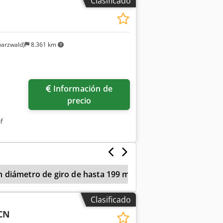
Clasificado
arzwald)
8.361 km
Información de
precio
f
 diámetro de giro de hasta 199 mm
Schaublin
S
Clasificado
CN