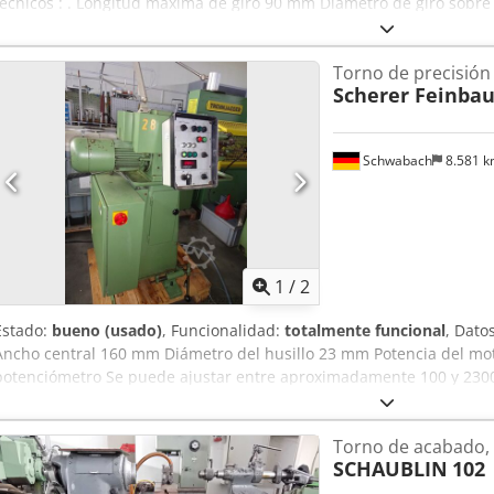
técnicos : . Longitud máxima de giro 90 mm Diámetro de giro sobr
sobre soporte 110 mm Distancia entre ejes 160 mm Diámetro 23 mm 
kW Espacio necesario , largo x ancho 1,6 x 0,8 x 1,2 m Crsdpfezp 
Torno de precisión
Dispositivo de sujeción de pinzas para pinzas : K23 DIN 6341 Pinz
Scherer Feinba
con topes ajustables Mordaza de mandrinar de palanca manual, con
en curso de máquinas alemanas usadas sin control NC o CNC .
Schwabach
8.581 
1
/
2
Estado:
bueno (usado)
, Funcionalidad:
totalmente funcional
, Dato
Ancho central 160 mm Diámetro del husillo 23 mm Potencia del mo
potenciómetro Se puede ajustar entre aproximadamente 100 y 2300
3 etapas de conmutación . Volumen de suministro, máquina con: C
funcionamiento: manual + automático Dispositivo de sujeción neu
Torno de acabado,
púas para pinzas K 12, con interruptor de control para conmutació
SCHAUBLIN
102
manual con 4 topes, compuesto por soportes transversales y longit