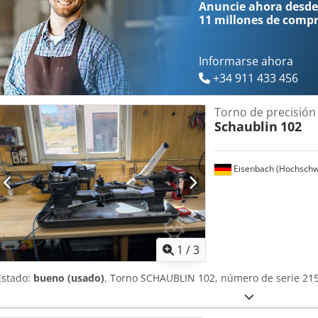
Anuncie ahora desde
11 millones de comp
Informarse ahora
+34 911 433 456
Torno de precisión
Schaublin
102
Eisenbach (Hochschw
1
/
3
Estado:
bueno (usado)
, Torno SCHAUBLIN 102, número de serie 21