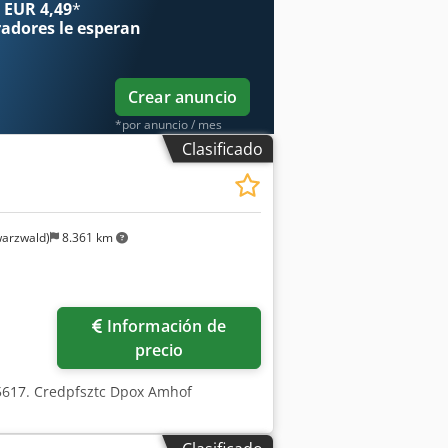
 EUR 4,49
*
radores
le esperan
Crear anuncio
*por anuncio / mes
Clasificado
arzwald)
8.361 km
Información de
precio
5617. Credpfsztc Dpox Amhof