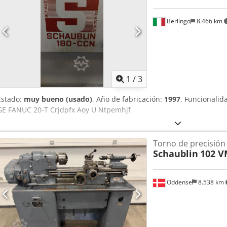
Berlingo
8.466 km
1
/
3
Estado:
muy bueno (usado)
, Año de fabricación:
1997
, Funcionalid
GE FANUC 20-T Crjdpfx Aoy U Ntpemhjf
Torno de precisión
Schaublin
102 V
Oddense
8.538 km