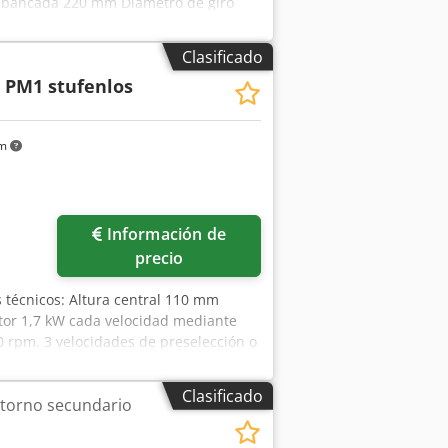
e bancada 220 mm Diámetro de giro
Motor de accionamiento 0,65 / 1 / 1,3
Uw Hjx Amhof Volumen de suministro :
Clasificado
as Soporte en cruz de palanca manual
u
PM1 stufenlos
 2 soportes MK1 y topes . .. Compra
km
Pedir más fotos
Información de
precio
s técnicos: Altura central 110 mm
tor 1,7 kW cada velocidad mediante
 rpm. 3 velocidades de preselección o
jdpfxjznc Tys Amherf Modos de
mático Contrapunto basculante con 2
Clasificado
 torno secundario
n Soporte transversal de palanca
udinales .