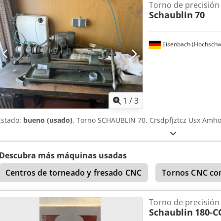
Torno de precisión
Schaublin
70
Eisenbach (Hochschw
1
/
3
Estado:
bueno (usado)
, Torno SCHAUBLIN 70. Crsdpfjztcz Usx Amho
Descubra más máquinas usadas
Centros de torneado y fresado CNC
Tornos CNC con
Torno de precisión
Schaublin
180-C