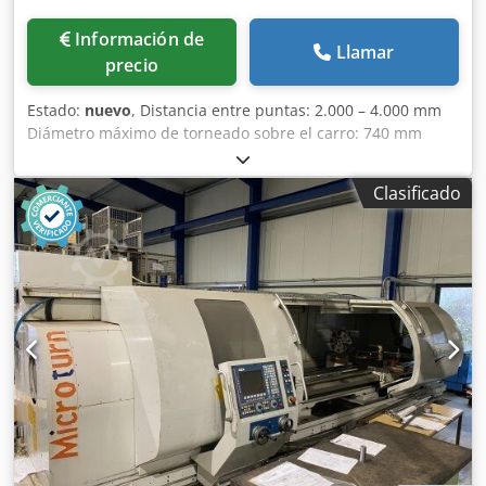
Información de
Llamar
precio
Estado:
nuevo
, Distancia entre puntas: 2.000 – 4.000 mm
Diámetro máximo de torneado sobre el carro: 740 mm
Diámetro máximo de torneado sobre el soporte: 460 mm
Cono del husillo: DIN 55026 Diámetro máximo de
Clasificado
perforación del husillo: 140 mm Velocidad máxima de
rotación del husillo: 2.300 rpm Dwsdpfjzrlvxjx Ah Iea
Potencia del motor: 13/32 kW Peso de la máquina: 5.000 –
7.000 kg