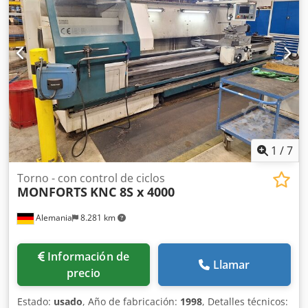
1,9 m Control de ciclos MTC K Dedpfx Asxxig Ush Iowa
Plato de tres garras ROTAS Ø 400 mm Plato frontal RÖHM
Ø 630 mm Portaherramientas cuádruple PARAT 1 luneta
fija Sistema de refrigeración y transportador de virutas
1
/
7
Torno - con control de ciclos
MONFORTS
KNC 8S x 4000
Alemania
8.281 km
Información de
Llamar
precio
Estado:
usado
, Año de fabricación:
1998
, Detalles técnicos: