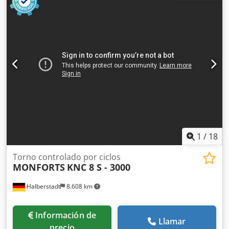
transversal: 200 mm Motor: 10 HP Dwsdpoy Dtuiofx Ah Isa
Torreta portaherramientas de 4 posiciones Contrapunto
Dimensiones totales (aprox.): 2,75 m x 1,3 m Peso (aprox.):
2.800 kg
1
/
18
Torno controlado por ciclos
MONFORTS
KNC 8 S - 3000
Halberstadt
8.608 km
Información de
Llamar
precio