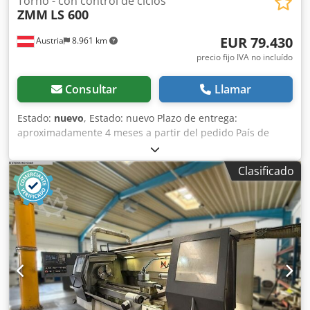
Torno - con control de ciclos
ZMM
LS 600
EUR 79.430
Austria
8.961 km
precio fijo IVA no incluído
Consultar
Llamar
Estado:
nuevo
, Estado: nuevo Plazo de entrega:
aproximadamente 4 meses a partir del pedido País de
origen: Bulgaria Precio: 79 430 € Cuota de leasing: 1501,23
€ Diámetro máximo de torneado sobre el carro: 600 mm
Clasificado
Distancia entre centros: 1500 mm Altura entre centros: 300
mm Diámetro del orificio del husillo: 80 mm Diámetro
máximo de torneado sobre el carro transversal: 400 mm
Ancho del carro: 400 mm Cono del husillo / DIN 55027: 8
Cono del husillo: 90 MK Velocidad del husillo: variable en 3
niveles Velocidad del husillo: variable de 20 - 100, 80 - 400,
400 - RPM Avance longitudinal máximo: 8 m/min Avance
transversal máximo: 8 m/min Rango de ajuste del carro
transversal: 290 mm Diámetro del cono del contrapunto:
90 mm Cono del contrapunto: 5 MK Recorrido del cono del