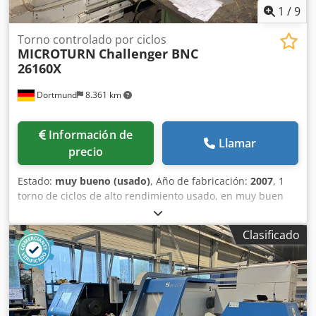
1
/
9
Torno controlado por ciclos
MICROTURN
Challenger BNC
26160X
Dortmund
8.361 km
Información de
Llamar
precio
Estado:
muy bueno (usado)
, Año de fabricación:
2007
, 1
torno de ciclos de alto rendimiento usado, en muy buen
estado, con FAGOR 8055 TC-A, torreta de 8 posiciones
BARUFFALDI VDI 40, portabrocas delantero neumático de 3
Clasificado
mordazas SCHUNK ROTA TP 315-105, velocidad de corte
constante, 2 lunetas (pequeña y grande) y transportador
de virutas. Fabricante: MICROTURN, origen Taiwán
Modelo: Challenger BNC 26160X Año de fabricación: 2007
Datos técnicos: Altura entre puntos: 350 mm Distancia
entre puntos: 4000 mm Diámetro máximo sobre el carro: