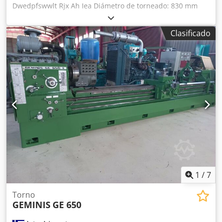
Dwedpfswwlt Rjx Ah Iea Diámetro de torneado: 830 mm
Longitud de torneado: 4000 mm Diámetro de torneado
sobre el carro transversal: 540 mm Agujero del husillo: 130
Clasificado
mm Rango de velocidades: 2 - 1600 rpm Velocidad de
avance rápido: 4 / 5 m/min Velocidad de avance: 1 - 2000
mm/min Potencia total requerida: 55 kW Peso de la
máquina aprox.: 7,5 t Espacio requerido aprox.: 7 x 2,2 x 2
m con control de ciclos R&D MTC-K Portaherramientas
MULTIFIX tamaño D Sistema de refrigeración
1
/
7
Torno
GEMINIS
GE 650