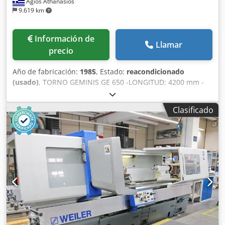
Agios Athanasios
9.619 km
Información de
Llamar
precio
Año de fabricación:
1985
, Estado:
reacondicionado
(usado)
, TORNO GEMINIS GE 650 -LONGITUD: 4200 mm -
DIÁMETRO DEL AGUJERO: 85 mm -DIÁMETRO SOBRE LOS
DESLIZADORES: 650 mm Djdpfx Ahsggly Sj Ijwa -DIÁMETRO
Clasificado
SOBRE EL SOPORTE: 400 mm