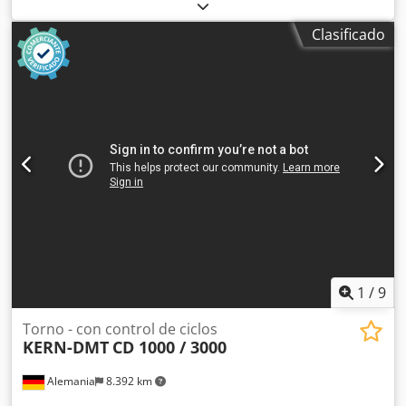
Longitud de torneado: 5.000 mm Dwjdpfxezlyu Ae Ah Isa
Diámetro de volteo: 1.250 mm Peso de la pieza: 14 t
Clasificado
Diámetro de torneado sobre carro: 900 - 950 mm Potencia
total requerida: 45 kW Peso de la máquina aprox.: 18 t
1
/
9
Torno - con control de ciclos
KERN-DMT
CD 1000 / 3000
Alemania
8.392 km