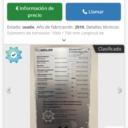
Información de
Llamar
precio
Estado:
usado
, Año de fabricación:
2010
, Detalles técnicos:
Diámetro de torneado: 1000 / 700 mm Longitud de
torneado: 3000 mm Recorrido del carro transversal: 600
mm Diámetro de torneado sobre el soporte: 700 mm
Clasificado
Dodpfxor U Skho Ah Ijwa Velocidad de giro: 1-1.800 rpm
Niveles de transmisión: 2 Husillo: 46 (60%) kW Diámetro
interior del husillo: 132 mm Recorrido del manguito del
contrapunto: 280 mm Peso máximo de la pieza: 2.560 kg
Requisito de potencia total: 38 kW Peso de la máquina
aprox.: 6 t Necesidad de espacio aprox.: 5 x 2,6 x 1,9 m
Torno CNC cíclico, Sistema portaherramientas PARAT Plato
hidráulico de sujeción SCHUNK ROTA NC 500-160,
Contrapunto, Transportador de virutas