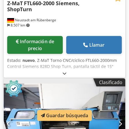
Z-MaT
FTL660-2000 Siemens,
ShopTurn
Neustadt am Rübenberge
8.507 km
Información de
Llamar
precio
Estado:
nuevo
, Z-MaT Torno CNC/cíclico FTL660-2000mm
Control Siemens 828D Shop Turn, pantalla táctil de 15"
Bancada plana con guías lineales de rodillos y cubierta
telescópica Plato hidráulico de 3 garras, 380 mm Ø
Clasificado
Diámetro máximo de giro sobre bancada: Ø700 mm
Longitud máxima de pieza: 1800 mm (con plato) Diámetro
máximo de torneado sobre el carro: Ø480 mm Husillo
Diámetro de agujero del husillo: Ø120 mm Capacidad máx.
de barra: Ø110 mm Nariz del husillo: A2-11 Velocidad
máxima del husillo: 1000 rpm Potencia del husillo: 22/30
Guardar búsqueda
kW Herramientas Torreta servo de 12 posiciones
Contrapunto Dodpfxswwt Tre Ah Iowa Contrapunto