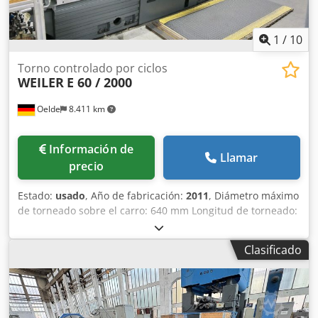
1
/
10
Torno controlado por ciclos
WEILER
E 60 / 2000
Oelde
8.411 km
Información de
Llamar
precio
Estado:
usado
, Año de fabricación:
2011
, Diámetro máximo
de torneado sobre el carro: 640 mm Longitud de torneado:
2.000 mm Control: 840D, incluye Weiler SL1 Siemens Altura
entre puntos: 320 mm Diámetro máximo sobre el platillo:
Clasificado
405 mm Recorrido del platillo: 380 mm Recorrido del carro
superior: 130 mm Ancho del carro: 380 mm Sección
transversal del vástago de la herramienta de torneado: 32
x 25 mm Rango de velocidad de giro – husillo principal: 0 -
2.500 min/-1 Número de marchas: 2 Dwjdpfx Ahjzhcfvj Isa