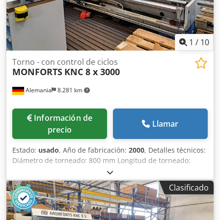
1
/
10
Torno - con control de ciclos
MONFORTS
KNC 8 x 3000
Alemania
8.281 km
Información de
Llamar
precio
Estado:
usado
, Año de fabricación:
2000
, Detalles técnicos:
Diámetro de torneado: 800 mm Longitud de torneado:
2965 mm Máx. diámetro de torneado sobre carro
transversal: 520 mm Diámetro del agujero del husillo: 92
Clasificado
mm Rango de velocidad: 3 - 1800 rpm Cabezal del husillo:
Tamaño 11 Potencia total requerida: 37 kW Peso de la
máquina aprox.: 6,5 t Espacio requerido aprox.: 5,2 x 2,2 x