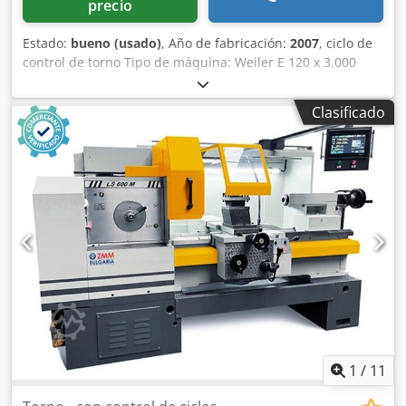
precio
Estado:
bueno (usado)
, Año de fabricación:
2007
, ciclo de
control de torno Tipo de máquina: Weiler E 120 x 3.000
Control: Weiler D3 Dedszizd Topfx Ah Ijwa Año de
construcción: 2007 Horas de funcionamento: ca. 41.000 h
Clasificado
DATOS TECNICOS Longitud máx. de torneado: 3.000 mm
Diámetro torneado: 830 mm Diámetro máx. de torneado
sobre el plano: 1.200 mm Bettbreite 600 mm Taladrado
mandril: 165 Spindelkopf DIN55027 Gr 15 Sujeción:
Forkardt 3KS 800mm Velocidad de rotación: 1 - 280 / 4 -
900 rpm Pasos mecanismo: 2 Momento de torsión: 8.000
Nm Número torretás revólver: 1 Sauter 4-Fach
Kopfrevolver für 140mm Aufnahmen Cabezal móvil
Diámetro caňa: 140 mm Carrera caňa : 400 mm Dotación
Rueda electrónica Hydraulisches Kraftspannfutter Forkardt
3KS 800mm Transpordador de astillas
1
/
11