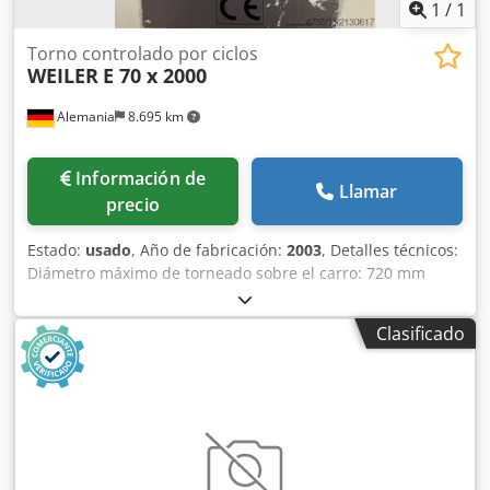
1
/
1
Torno controlado por ciclos
WEILER
E 70 x 2000
Alemania
8.695 km
Información de
Llamar
precio
Estado:
usado
, Año de fabricación:
2003
, Detalles técnicos:
Diámetro máximo de torneado sobre el carro: 720 mm
Diámetro máximo de torneado sobre el carro transversal:
430 mm Longitud de torneado: 2000 mm Ancho del carro:
Clasificado
480 mm Distancia entre puntos: 2000 mm Altura entre
puntos: 360 mm Recorrido del carro transversal: 410 mm
Control: Siemens Sinumerik 810D Weiler D2 Velocidad de
giro: 1 - 1800 rpm Diámetro del husillo: 280 mm Diámetro
del orificio del husillo: 216 mm Cabezal del husillo: DIN
55026 - Tamaño 15 Par de torsión en el husillo: 4300 Nm
Alojamiento del contrapunto ISO: MK 6 Recorrido del cono