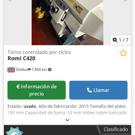
refrigerante: Bomba de refrigerante de 7 bares Accesorio:
Placa adaptadora PARAT RD-2 con refrigeración interna
Cabezal: Cabezal de mordazas SMW (D = 210 mm) Juego de
mordazas: 1 juego de mordazas endurecidas Superficie de
instalación (LxA): 2,91 m x 1,24 m
1
/
7
Torno controlado por ciclos
Romi
C420
Shildon
7.840 km
Información de
Llamar
precio
Estado:
usado
, Año de fabricación: 2013 Tamaño del plato:
150 mm Capacidad de barra: 53 mm Volteo sobre bancada:
430 mm Velocidad del husillo: 4.000 rpm Control: Siemens
802D Distancia entre puntos: 1.000 mm Recorrido eje X:
Clasificado
220 mm Recorrido eje Z: 1.065 mm Volteo sobre carro