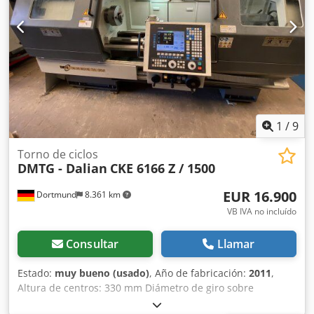
para sujeción de barras de taladro, D60 mm - Protector
contra virutas y carenado móvil con ventana de visión -
Lámpara de máquina - Sistema de refrigeración (bomba de
refrigerante reforzada, 5,4 bar) - Torre revólver Parat de 4
posiciones (accionamiento manual) - Regla graduada, eje X
- Documentación - Transportador de virutas - Pistola de
enjuague manual - 1 x luneta, rango de sujeción de 20 mm
a 150 mm - 1 x luneta, rango de sujeción de 120 mm a 270
1
/
9
mm La máquina se encuentra en muy buen estado.
Torno de ciclos
DMTG - Dalian
CKE 6166 Z / 1500
EUR 16.900
Dortmund
8.361 km
VB IVA no incluído
Consultar
Llamar
Estado:
muy bueno (usado)
, Año de fabricación:
2011
,
Altura de centros: 330 mm Diámetro de giro sobre
bancada: 660 mm Diámetro de giro sobre carro: 430 mm