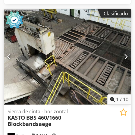
Clasificado
1
/
10
Sierra de cinta - horizontal
KASTO
BBS 460/1660
Blockbandsaege