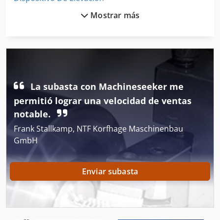
Mostrar más
Elevador De Cangilones
Elevador De Tijeras
Herramienta De Máquina
Instrucciones De Programación
La subasta con Machineseeker me
Maquinas De Coser Industriales
permitió lograr una velocidad de ventas
notable.
Mesa De Trabajo
Frank Stallkamp, NTF Korfhage Maschinenbau
Máquina Cnc De La Carpintería
GmbH
Máquina De Carpintería
Enviar subasta
Máquina De Envasado Vertical
Máquina De La Carpintería
Máquina De La Construcción