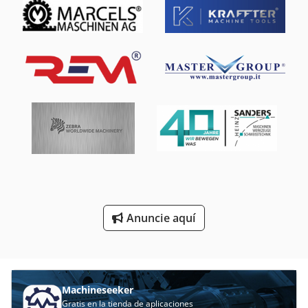
Máquina De Recorte
Mástil De Carretilla Elevadora
Sierras Circulares De Corte De Metales
Sierras De Mesa Ajustable En Altura
Silo De Interior
Sistema De Extracción De
Talladora De Engranajes
Anuncie aquí
Talladoras De Engranajes
Torno De Torrecilla Vertical
Machineseeker
Gratis en la tienda de aplicaciones