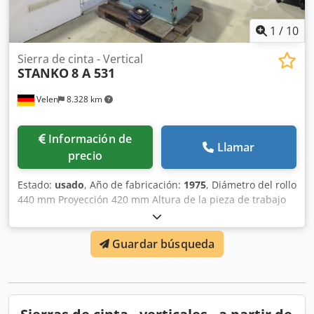
1
/
10
Sierra de cinta - Vertical
STANKO
8 A 531
Velen
8.328 km
Información de
Llamar
precio
Estado:
usado
, Año de fabricación:
1975
, Diámetro del rollo
440 mm Proyección 420 mm Altura de la pieza de trabajo
200 mm Velocidad de corte 20 - 1550 m/min Superficie de
sujeción de la mesa 560 x 560 mm Longitud de la hoja de
Guardar búsqueda
sierra 3250 mm Requisito de potencia total 1,5 kW Peso de
la máquina aprox. 0,8 t Necesidad de espacio aprox. 1,2 x
0,8 x 2,1 m Sierra de cinta con - Máquina soldadora de
hojas de sierra. - Piedra de afilar - hojas de sierra de cinta
- Documentación Dwodsvu Hb Eepfx Ah Tja