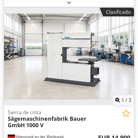
bajo guía de la hoja: 550 mm Mesa: 1480 x 1220 mm
Recorrido de mesa: 1000 mm Avances: Variables
Clasificado
Velocidades variables: 12 – 3000 rpm Dodpfx Asydv R Eeh
Towa Dimensión de la hoja: 6550 x 38 mm Incluye: Consola
de operador Alineación láser Refrigerante Tensado
hidráulico de la sierra Dimensiones aproximadas: 2400 x
2400 x 3750 mm Peso aproximado: 1500 kg
1
/
3
Sierra de cinta
Sägemaschinenfabrik Bauer
GmbH
1000 V
EUR 14.900
Altenstadt an der Waldnaab