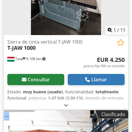
1
/
11
Sierra de cinta vertical T-JAW 1000
T-JAW 1000
EUR 4.250
Tata
9.108 km
precio fijo IVA no incluído
Consultar
Llamar
Estado:
muy bueno (usado)
, Funcionalidad:
totalmente
funcional
, potencia:
1,47 kW (2,00 CV)
, tensión de entrada:
200 V
, altura de corte (máx.):
1.000 mm
, peso en vacío:
740
kg
, profundidad de garganta:
1.000 mm
, Sierra de cinta
Clasificado
vertical con velocidad variable y mesa fija Fabricante: T-
JAW Taiwán Modelo: 1000 Altura bajo la guía: 325 mm
Empuje: De la cinta a la columna: 1000 mm Djdpfx Ahowr