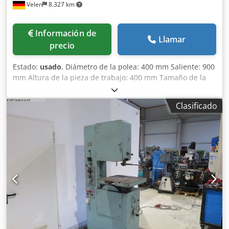
Velen
8.327 km
Información de
Llamar
precio
Estado:
usado
, Diámetro de la polea: 400 mm Saliente: 900
mm Altura de la pieza de trabajo: 400 mm Tamaño de la
mesa: 700 x 660 mm Longitud de la cinta de sierra: 4630
mm Velocidad de corte: 45 - 500 m/min Dodpfx Ajygx Acjh
Clasificado
Tjwa Potencia total requerida: 1,5 kW Peso de la máquina:
aprox. 0,8 t Dimensiones LxAxH: 1,95 x 0,9 x 2,25 m Sierra
de cinta equipada con: - Soldadora IDEAL - Afiladora de
cinta - Mesa basculante -15° a +45° - Ajuste neumático de
altura