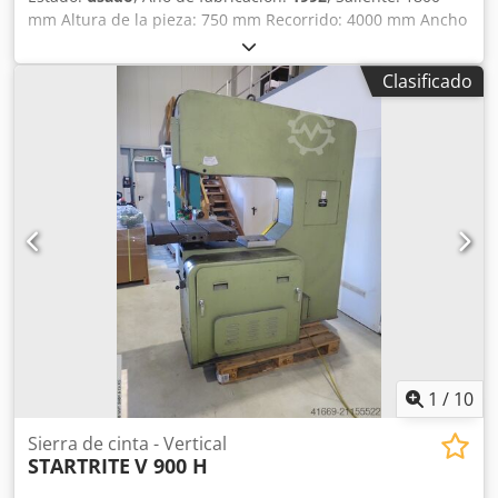
mm Altura de la pieza: 750 mm Recorrido: 4000 mm Ancho
de la mesa: 5500 mm Los datos técnicos provienen del
fabricante o del operador, por lo tanto, no son vinculantes
Clasificado
para nosotros. Nos reservamos el derecho a venta previa;
sólo se aplican nuestras condiciones comerciales y de
venta. Sobre nosotros más de 400 máquinas propias en
stock Dwjdpsytx Nvefx Ah Toa más de 15.000 m² de
superficie de almacenamiento, capacidad de grúas hasta
70 t más de 10.000 artículos de accesorios para su taller
¿Quiere vender máquinas, líneas de producción o su
empresa? No dude en contactarnos. Más ofertas en
nuestra página web. Las visitas son posibles previa cita.
Esperamos su visita. Su equipo de Markus Hirsch
1
/
10
Sierra de cinta - Vertical
STARTRITE
V 900 H