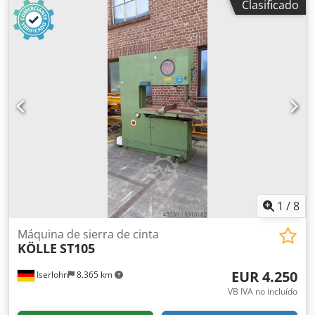
Clasificado
1.ª velocidad: 20-85 m/min 2.ª velocidad: 120-500 m/min
Longitud de la cinta de sierra: 4540 mm Ancho de la cinta
de sierra: 3-16 mm Mesa inclinable y basculante en 4
direcciones: 15° Potencia del motor: 1,5 kW Peso, aprox.:
800 kg Equipamiento: - Cinta de sierra Dwedpjilk Rdofx Ah
Tsa - Velocidad de corte ajustable de forma continua -
Dispositivo de soldadura de cintas - Cinta de sierra en
guías de precisión ajustables - Mesa de trabajo inclinable
en todas las direcciones (no disponible en máquinas con
avance de mesa debido a su diseño) - Cizalla para cintas -
Unidad de lijado - Cepillo para virutas - Tornillo de anclaje
para mover la máquina - Lámpara de máquina - Indicador
de velocidad LED - Dispositivo de soplado - CE
1
/
8
Máquina de sierra de cinta
KÖLLE
ST105
EUR 4.250
Iserlohn
8.365 km
VB IVA no incluído