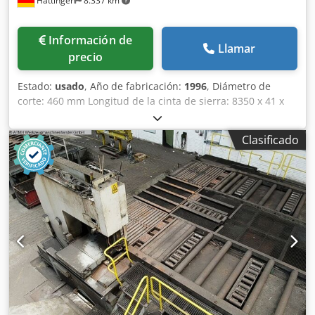
Hattingen
8.337 km
Información de
Llamar
precio
Estado:
usado
, Año de fabricación:
1996
, Diámetro de
corte: 460 mm Longitud de la cinta de sierra: 8350 x 41 x
1,3 mm Ancho de corte: 1660 mm Consumo total de
energía: 30 kW Peso de la máquina: aprox. 21.900 kg Para
Clasificado
obtener información detallada sobre los datos técnicos,
recomendamos una inspección in situ. KASTO BBS
460/1660 2 máquinas idénticas (mismas imágenes, la otra
máquina es del año 1998) Fabricante: KASTO
Maschinenbau GmbH & Co. KG Dirección: Industriestr. 14,
D-77856 Achern-Gamshurst Tipo: BBS 460/1660 (mesa de
cinta de sierra / sierra de cinta para bloques) Dedpfx
Ahszmy S Rj Towa Serie: 101 Número de máquina:
63191010041 Año de fabricación: 1996 DIMENSIONES Y
PESO Peso: 21.900 kg (ficha de datos) / aprox. 17.700 kg
(plano de la base) Altura de apoyo del material: 1.550 mm
Espacio requerido para la máquina (largo x ancho x alto):