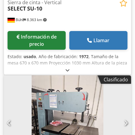
Sierra de cinta - Vertical
SELECT
SU-10
Bühl
8.363 km
Información de
Llamar
precio
Estado:
usado
, Año de fabricación:
1972
, Tamaño de la
mesa 670 x 670 mm Proyección 1030 mm Altura de la pieza
máx. 300 mm Longitud de la hoja de sierra mín. 4700 mm
Longitud de la hoja de sierra máx. 4800 mm Motor de la
Clasificado
sierra 2,2 kW Potencia total necesaria 3,2 kW
Dwsdjtqqrkjpfx Ah Toa Peso de la máquina aprox. 1,0 t
Dimensiones de la máquina L x A x A 2,31 x 1,05 x 2,03 m
Accesorios: Soldadura de cinta y dispositivo de lijado -
Mesa giratoria a izquierda / derecha - Avance de la mesa
hidr.