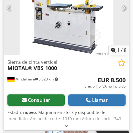
cortes rectos o el mecanizado de componentes de gran
formato, la BAUER 1000 V combina la máxima estabilidad
con la más alta precisión de corte y una calidad duradera.
1
/
8
Sierra de cinta vertical
MIOTAL®
VBS 1000
EUR 8.500
Mindelheim
8.528 km
precio fijo IVA no incluído
Consultar
Llamar
Estado:
nuevo
, Máquina en stock y disponible de
inmediato. Ancho de corte: 1010 mm Altura de corte: 340
mm Altura de trabajo: 1000 mm Tamaño de la mesa: 600 x
500 mm Velocidad de corte ajustable de forma continua: