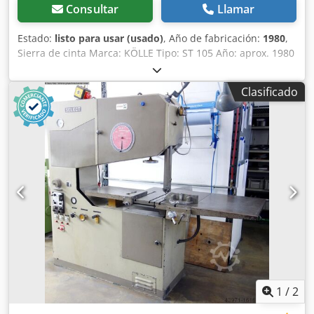
Consultar
Llamar
Estado:
listo para usar (usado)
, Año de fabricación:
1980
,
Sierra de cinta Marca: KÖLLE Tipo: ST 105 Año: aprox. 1980
voladizo 1050 mm con cinta de sierra - dispositivo de
soldadura IDEAL . Velocidades infinitamente variables.
Clasificado
Máquina lista para el uso. Dwodpfjmp Trwox Ah Tja
1
/
2