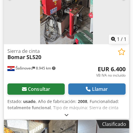
1
/
1
Sierra de cinta
Bomar
SL520
EUR 6.400
Šašinovec
8.945 km
VB IVA no incluído
Consultar
Llamar
Estado:
usado
, Año de fabricación:
2008
, Funcionalidad:
totalmente funcional
, Tipo de máquina: Sierra de cinta
horizontal para metal Csdpfszl Atnox Angerf Capacidad de
corte: aproximadamente Ø 520 mm Dimensiones de la
Clasificado
sierra de cinta: (según modelo) Velocidad de la sierra de
cinta: ajustable de forma continua o en varios niveles