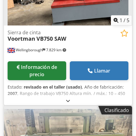
1
/
5
Sierra de cinta
Voortman
VB750 SAW
Wellingborough
7.829 km
Información de
Llamar
precio
Estado:
revisado en el taller (usado)
, Año de fabricación:
2007
, Rango de trabajo VB750 Altura mín. / máx.: 10 – 450
mm Ancho mín. / máx.: 50 – 750 mm Sierra Capacidad (alto
x ancho) 0°: 450 x 750 mm Capacidad (alto x ancho) +/- 15°:
Clasificado
450 x 700 mm Capacidad (alto x ancho) +/- 30°: 450 x 620
mm Cedpfxew Nyu Ss Angerf Capacidad (alto x ancho) +/-
45°: 450 x 480 mm Capacidad (alto x ancho) +/- 60°: 450 x
300 mm