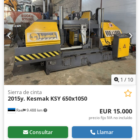
Motor principal: motor de corriente alterna trifásica
Avanse hidráulico de la sierra Morsa hidráulica para
sujetar el material Sistema de refrigeración Cepillo para
limpiar la sierra de cinta Tensión mecánica de la sierra de
cinta
1
/
10
Sierra de cinta
2015y. Kesmak
KSY 650x1050
EUR 15.000
Rae
9.488 km
precio fijo IVA no incluído
Consultar
Llamar