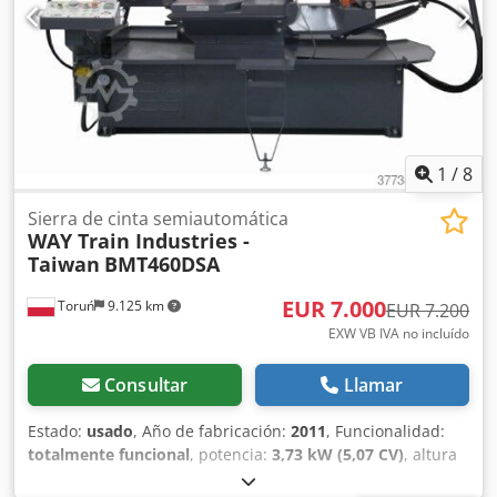
aumenta la vida útil de la herramienta y garantiza
superficies de corte limpias. Codozp Iu Sopfx Angerf La
Klaeger & Müller HBA 300 G CNC es especialmente
adecuada para su uso industrial en talleres de cerrajería,
empresas de construcción de acero, fabricantes de
herramientas y máquinas, así como en la producción en
serie.
1
/
8
Sierra de cinta semiautomática
WAY Train Industries -
Taiwan
BMT460DSA
EUR 7.000
Toruń
9.125 km
EUR 7.200
EXW VB IVA no incluído
Consultar
Llamar
Estado:
usado
, Año de fabricación:
2011
, Funcionalidad:
totalmente funcional
, potencia:
3,73 kW (5,07 CV)
, altura
de corte (máx.):
440 mm
, anchura de corte (máx.):
600 mm
,