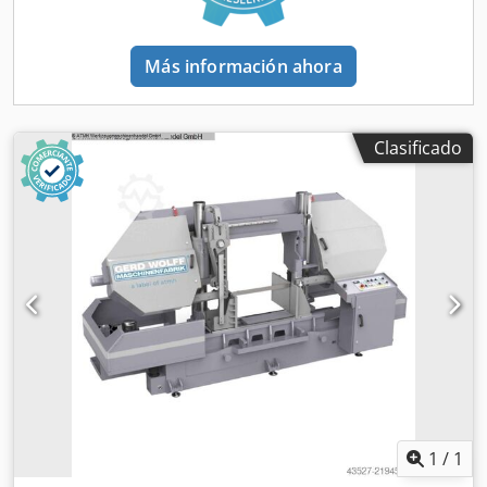
sujeción An x Al: 100 x 250 mm Tensión motorizada de la
cinta Refrigeración de la hoja de sierra Contador de piezas
Lubricación de la guía de la hoja de sierra Accesorios:
Más información ahora
Carril de entrada, motorizado, LxA: 1300mm x 530mm
Carril de salida LxA: aprox. 1000mm x 750mm Crsdpfx
Anou Niixjgjf *
Clasificado
1
/
1