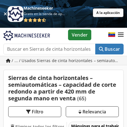
Machineseeker
A la aplicación
Gratis en la tienda de aplicaciones
Vender
Buscar
/ ... / Usados Sierras de cinta horizontales – semiautomát
Sierras de cinta horizontales –
semiautomáticas – capacidad de corte
redondo a partir de 420 mm de
segunda mano en venta
(65)
Filtro
Relevancia
Máquinas para el trabajo d
Eliminar todos los filtros