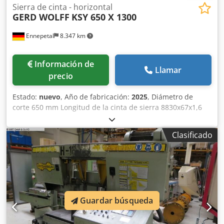
Sierra de cinta - horizontal
GERD WOLFF
KSY 650 X 1300
Ennepetal
8.347 km
Información de
Llamar
precio
Estado:
nuevo
, Año de fabricación:
2025
, Diámetro de
corte 650 mm Longitud de la cinta de sierra 8830x67x1,6
mm Ancho de corte 1,6 mm Control semiautomático Área
de corte - cuadrada 650 x 650 mm Área de corte - plana
Clasificado
650 x 1300 mm Codsy S Duiopfx Angjrf Potencia total
requerida 7,5 kW / 3100 Nm Peso de la máquina aprox.
5100 kg Espacio requerido aprox. 2100x1550x4450 mm La
KSY 650 x 1300 es una sierra de cinta horizontal de
columna guiada y funcionamiento semiautomático.
Además, la máquina cuenta con una mesa de rodillos
Guardar búsqueda
motorizada, que Especificaciones opcionales - Sistema
motorizado para mesa de rodillos - Línea láser - Mesa de
rodillos doble adicional - Pantalla PLC - Sistema anti-