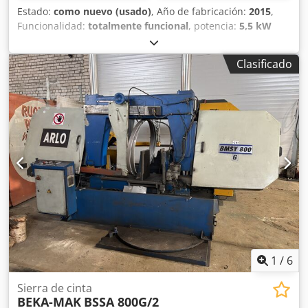
Estado:
como nuevo (usado)
, Año de fabricación:
2015
,
Funcionalidad:
totalmente funcional
, potencia:
5,5 kW
(7,48 CV)
, tipo de corriente de entrada:
trifásico
, altura de
corte (máx.):
650 mm
, anchura de corte (máx.):
1.050 mm
,
Clasificado
peso total:
4.300 kg
, peso en vacío:
4.300 kg
, potencia de la
bomba de refrigerante:
120 W
, Capacidad de corte de
acero redondo a 90°:
650 mm
, Rango de corte acero
cuadrado a 90°:
650 mm
, tipo de ajuste de altura:
hidráulico
, diámetro del rollo:
650 mm
, longitud de la hoja
de sierra:
8.330 mm
, accionamiento de sierra:
5.500 W
,
Excelentes condiciones laborales. Cjdoxwch Nopfx Angerf
1
/
6
Sierra de cinta
BEKA-MAK
BSSA 800G/2