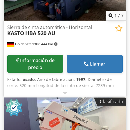
1
/
7
Sierra de cinta automática - Horizontal
KASTO
HBA 520 AU
Goldenstedt
8.444 km
Información de
Llamar
precio
Estado:
usado
, Año de fabricación:
1997
, Diámetro de
corte: 520 mm Longitud de la cinta de sierra: 7239 mm
Capacidad de corte cuadrada: 520 x 520 mm Longitud de
avance: 500 mm Longitud de avance múltiple: 4500 mm
Clasificado
Longitud mínima de corte: 6 mm Longitud mínima/máxima
de pieza residual: 10/100 mm Velocidad de corte: 20 - 130
m/min Crsdexfwd Ijpfx Angsf Dimensiones de la cinta de
sierra: 7239 x 50 x 1,3 mm Peso de la máquina aprox.: 4,2 t
Dimensiones (L x A x H): 2300 x 3420 x 2385 mm Control: