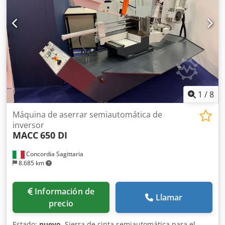
MINIPOS 807 Control CNC: Minipos 807 Equipamiento
especial: - Dispositivo de refrigeración - Transportador de
virutas - Mesa de rodillos de extracción - Mordazas
estándar
1
/
8
Máquina de aserrar semiautomática de
inversor
MACC
650 DI
Concordia Sagittaria
8.685 km
Información de
Llamar
precio
Estado:
nuevo
, Sierra de cinta semiautomática para el