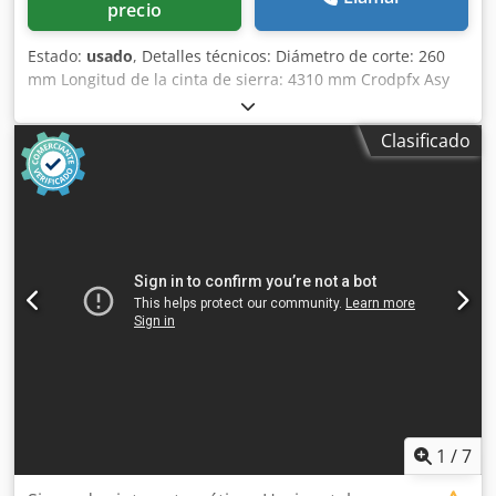
precio
Estado:
usado
, Detalles técnicos: Diámetro de corte: 260
mm Longitud de la cinta de sierra: 4310 mm Crodpfx Asy
Dc N Asngof Ancho de la cinta de sierra: 27 mm Capacidad
de corte a 90° redondo: 260 mm Capacidad de corte a 90°
Clasificado
cuadrado: 260 x 260 mm Velocidad de la cinta: 17 - 110
m/min Conexión eléctrica: 400/50 V / Hz Potencia total
requerida: 3,5 kW Peso de la máquina aprox.: 1000 kg
Dimensiones de la máquina aprox. LxAxH: 2,3 x 1,0 x 1,4 m
Dimensiones L x A x H: 3,0 x 0,4 x 0,8 m
1
/
7