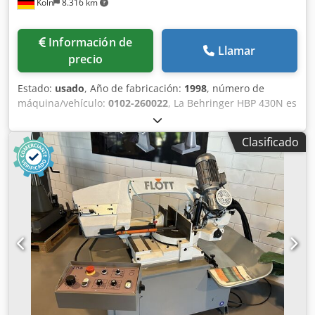
Köln
8.316 km
Información de
Llamar
precio
Estado:
usado
, Año de fabricación:
1998
, número de
máquina/vehículo:
0102-260022
, La Behringer HBP 430N es
una sierra de cinta horizontal de doble columna diseñada
para uso profesional en el procesamiento de metales. Es
Clasificado
ideal para cortar con precisión materiales sólidos, tubos y
perfiles, y destaca por su construcción robusta y su alta
precisión de corte. La máquina está diseñada para cortes
rectos; según la configuración, también son posibles cortes
a inglete de hasta 45°. Con un área de corte de Ø 430 mm
o 600 × 430 mm y una velocidad de corte ajustable de
forma continua de 17 a 110 m/min, es muy versátil. El
potente motor de sierra de 7,5 kW, el sistema de sujeción
hidráulico de la pieza y el sistema de refrigeración con 150
litros garantizan un funcionamiento fiable y eficiente. Con
un peso de 2.100 kg, la HBP 430N ofrece una gran
estabilidad y es ideal para el uso diario en talleres de