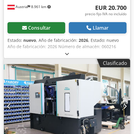
EUR 20.700
Austria
8.961 km
precio fijo IVA no incluído
Consultar
Llamar
Estado:
nuevo
, Año de fabricación:
2026
, Estado: nuevo
Año de fabricación: 2026 Número de almacén: 060216
Plazo de entrega: inmediato, venta intermedia posible País
de origen: Turquía Precio: 20.700 € Cuota de leasing:
Clasificado
397,44 €/mes Stock: 1 unidad Crodpfxewiqtys Angjf
Armazón de sierra: bastidor oscilante Dimensiones de la
cinta de sierra: 5200x34x1,1 mm Velocidad de la cinta:
regulable continuamente de 20 a 100 m/min Capacidad de
corte a 0° redondo: 440 mm Capacidad de corte a 0°
cuadrado: 440 mm Capacidad de corte a 0° plano: 610x440
mm Capacidad de corte a 45° redondo: 410 mm, cuadrado:
410 mm Capacidad de corte a 60° redondo: 320 mm,
cuadrado: 250 mm Capacidad de corte a -45° redondo: 410
mm, cuadrado: 410 mm Capacidad de corte a -60°
redondo: 320 mm, cuadrado: 285 mm Altura de trabajo: