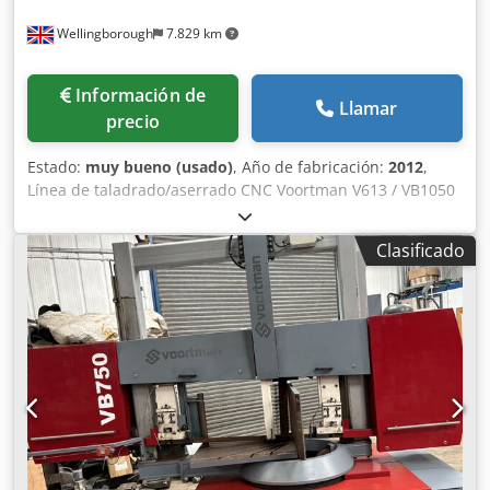
Wellingborough
7.829 km
Información de
Llamar
precio
Estado:
muy bueno (usado)
, Año de fabricación:
2012
,
Línea de taladrado/aserrado CNC Voortman V613 / VB1050
con sistema dividido – Año 2012. Husillo giratorio.
Cambiador automático de herramientas. Entrada de 24
Clasificado
metros a la VB1050. Salida de 24 metros a la línea de
taladrado CNC V613. Salida de 24 metros. Alimentación por
rodillos. Control CNC VACAM. Extracción de piezas cortas.
Crsdpfx Asv U Ea Hjngsf