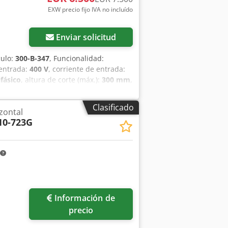
EXW precio fijo IVA no incluído
Enviar solicitud
culo:
300-B-347
, Funcionalidad:
 entrada:
400 V
, corriente de entrada:
ifásico
, altura de corte (máx.):
300 mm
,
e giro:
60 °
, tipo de accionamiento:
m
, longitud total:
1.950 mm
, ancho
Clasificado
izontal
ión:
2024
, Equipamiento:
Marcado CE,
10-723G
of Funcionalidad completa con muy
deollamada.
Información de
precio