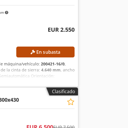
 km
EUR 2.550
En subasta
de máquina/vehículo:
200421-16/0
,
 de la cinta de sierra:
4.640 mm
, ancho
 Semiautomática Orientación:
): 360 mm Longitud de la hoja de
oja de sierra: 1,1 mm DETALLES DE LA
Clasificado
anual Sujeción de la pieza:
300x430
tes para el transporte: 1 unidad
EUR 6.500
EUR 7.500