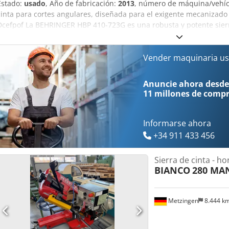
Estado:
usado
, Año de fabricación:
2013
, número de máquina/vehí
cinta para cortes angulares, diseñada para el exigente mecanizado d
Dcefpof La BEHRINGER HBP 410-723G es una robusta y potente sierra 
rectos y angulares de precisión en materiales sólidos, tubos, perfile
estructura de fundición, que proporciona una gran rigidez torsional
cinta y a su potente sistema hidráulico, esta máquina es perfecta pa
Vender maquinaria us
comercio de acero, la ingeniería mecánica, la construcción de estr
industrial.
Anuncie ahora desde
11 millones de comp
Informarse ahora
+34 911 433 456
Sierra de cinta - ho
BIANCO
280 MA
Metzingen
8.444 k