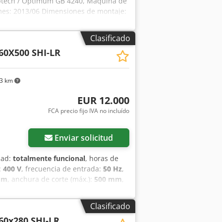
Toptech / Optimum GB 4240, Máquina de
es: 2013/06 Dimensiones de montaje:
o de la cinta: 34 x 11 x 4320 mm
fem Akwzopof - Avance ajustable
Clasificado
60X500 SHI-LR
03 km
EUR 12.000
FCA precio fijo IVA no incluído
Pedir más fotos
Enviar solicitud
dad:
totalmente funcional
, horas de
:
400 V
, frecuencia de entrada:
50 Hz
,
mm
, anchura de corte (máx.):
500 mm
,
rango de giro:
60 °
, tipo de
idad de rotación (mín.):
20 rpm
, altura
Clasificado
peso total:
740 kg
, altura de la mesa:
60x280 SHI-LR
rra:
4.780 mm
, velocidad de la hoja de