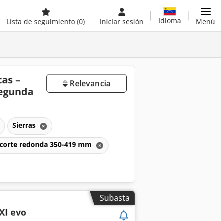
Idioma
Lista de seguimiento
(0)
Iniciar sesión
Menú
cas –
Relevancia
segunda
Sierras
de corte redonda 350-419 mm
Subasta
XI evo