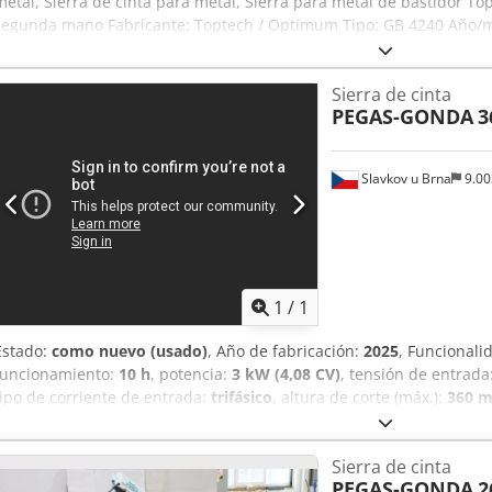
metal, Sierra de cinta para metal, Sierra para metal de bastidor 
segunda mano Fabricante: Toptech / Optimum Tipo: GB 4240 Año/m
2200 x 1100 x 2000 mm Datos eléctricos: 400 V / 50 Hz / 4 kW Tamañ
Velocidad de la cinta: 19-86 m/min - Mordaza hidráulica Crjdpfx A
Sierra de cinta
Tamaño del material: 400 x 400 mm
PEGAS-GONDA
3
Slavkov u Brna
9.0
1
/
1
Estado:
como nuevo (usado)
, Año de fabricación:
2025
, Funcionali
funcionamiento:
10 h
, potencia:
3 kW (4,08 CV)
, tensión de entrada
tipo de corriente de entrada:
trifásico
, altura de corte (máx.):
360 
tipo de control:
Controlado por PLC
, diámetro del rodillo:
56 mm
, 
accionamiento:
hidráulico
, velocidad de giro (máx.):
100 rpm
, veloc
Sierra de cinta
total:
2.340 mm
, longitud total:
3.000 mm
, ancho total:
1.080 mm
, 
PEGAS-GONDA
2
812 mm
, año de la última revisión:
2026
, longitud de la hoja de sie