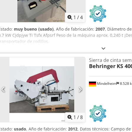
1
/
4
Estado:
muy bueno (usado)
, Año de fabricación:
2007
, Diámetro de
0,7 kW Cjdpjyw Ti Tsfx Afpsrf Peso de la máquina aprox. 0,240 t ¡D
transportador de rodillos.
Sierra de cinta se
Behringer
KS 40
Mindelheim
8.528 
1
/
8
Estado:
usado
, Año de fabricación:
2012
, Datos técnicos: Campo de