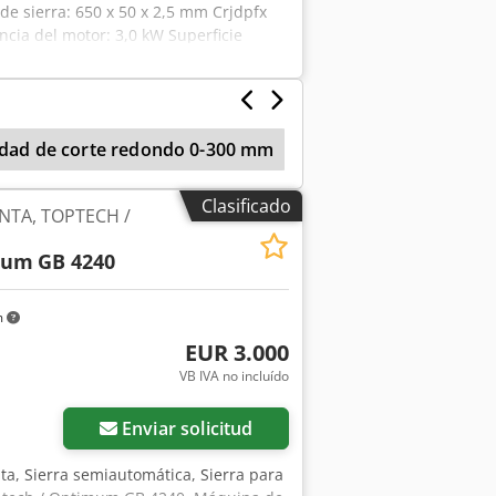
de sierra: 650 x 50 x 2,5 mm Crjdpfx
encia del motor: 3,0 kW Superficie
pamiento: - 3 velocidades de carrera -
ínima - Guía de placa pretensada del
orno acelerado del arco de sierra -
n - Interruptor de límite - Elevación
cidad de corte redondo 0-300 mm
Sierras de cinta hor
hoja de sierra nueva
Clasificado
INTA, TOPTECH /
mum
GB 4240
m
EUR 3.000
VB IVA no incluído
Enviar solicitud
nta, Sierra semiautomática, Sierra para