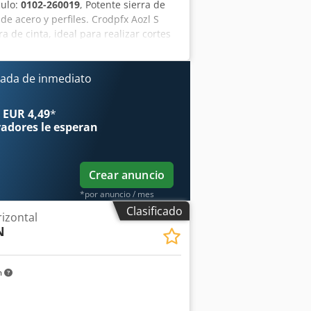
culo:
0102-260019
, Potente sierra de
e acero y perfiles. Crodpfx Aozl S
de cinta, ideal para realizar cortes
s y vigas. Gracias a su resistente
, a su preciso sistema de guía de la
ra su uso eficiente en el sector del
ada de inmediato
ucturas de acero y en la producción
 EUR 4,49
*
radores
le esperan
Crear anuncio
*por anuncio / mes
Clasificado
rizontal
N
m