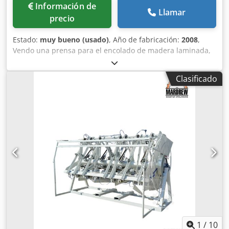
Información de
Llamar
precio
Estado:
muy bueno (usado)
, Año de fabricación:
2008
,
Vendo una prensa para el encolado de madera laminada,
modelo MAWEG ROTOR 6000. Dimensiones del material:
6000 x 900 x 200 mm. 4 superficies de trabajo, rotación
Clasificado
automática. 12 unidades de prensas hidráulicas
superiores por superficie. 12 unidades de prensas
hidráulicas laterales por superficie. Peso propio: 7000 kg.
Dkodpfozraalex Ahker En muy buen estado. Disponible de
inmediato.
1
/
10