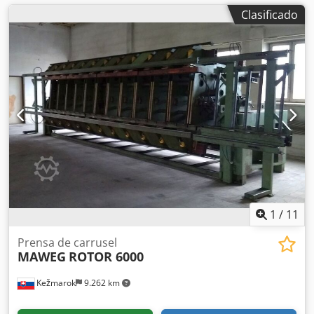
Clasificado
1
/
11
Prensa de carrusel
MAWEG
ROTOR 6000
Kežmarok
9.262 km