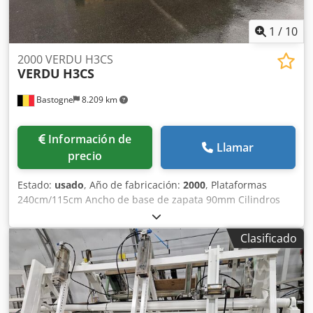
1
/
10
2000 VERDU H3CS
VERDU
H3CS
Bastogne
8.209 km
Información de
Llamar
precio
Estado:
usado
, Año de fabricación:
2000
, Plataformas
240cm/115cm Ancho de base de zapata 90mm Cilindros
hidráulicos móviles Dkedpfjx Eh A Isx Ahker Prensado
horizontal y vertical Giro motorizado de la prensa Ciclo
Clasificado
manual o automático Temporizador 400V