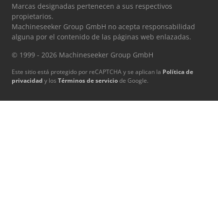
Marcas designadas pertenecen a sus respectivos
propietarios.
Machineseeker Group GmbH no acepta responsabilidad
alguna por el contenido de las páginas web enlazadas.
© 1999 - 2026 Machineseeker Group GmbH
Este sitio está protegido por reCAPTCHA y se aplican la
Política de
privacidad
y los
Términos de servicio
de Google.