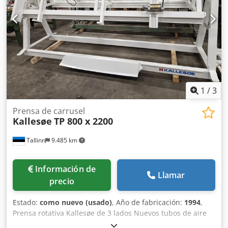
1
/
3
Prensa de carrusel
Kallesøe
TP 800 x 2200
Tallinn
9.485 km
Información de
Llamar
precio
Estado:
como nuevo (usado)
, Año de fabricación:
1994
,
Prensa rotativa Kallesøe de 3 lados Nuevos tubos de aire
Dkjdpouzkbmofx Ahker