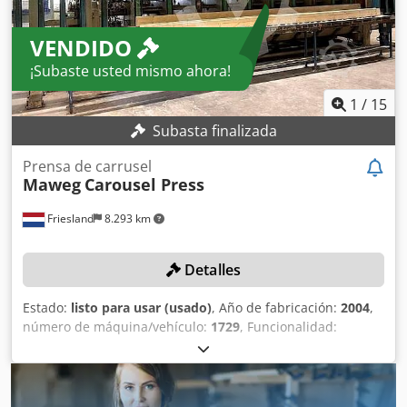
VENDIDO
¡Subaste usted mismo ahora!
1
/
15
Subasta finalizada
Prensa de carrusel
Maweg
Carousel Press
Friesland
8.293 km
Detalles
Estado:
listo para usar (usado)
, Año de fabricación:
2004
,
número de máquina/vehículo:
1729
, Funcionalidad:
totalmente funcional
, peso en vacío:
10.000 kg
, anchura
de la pieza (máx.):
5.500 mm
, altura de la pieza (máx.):
980
mm
, Equipamiento:
Marcado CE
, La presentación de la
oferta obliga a la recogida dentro del plazo hasta el