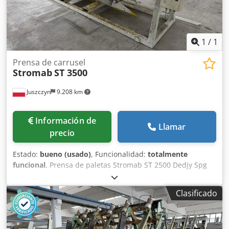
1
/
1
Prensa de carrusel
Stromab
ST 3500
Juszczyn
9.208 km
Información de
Llamar
precio
Estado:
bueno (usado)
, Funcionalidad:
totalmente
funcional
, Prensa de paletas Stromab ST 2500 Dedjy Spg
Djpfx Ahkjkr Longitud máxima de trabajo: 2500 mm Altura
máxima de trabajo: 1200 mm 6 cilindros prensadores de
Clasificado
material 3 cilindros frontales