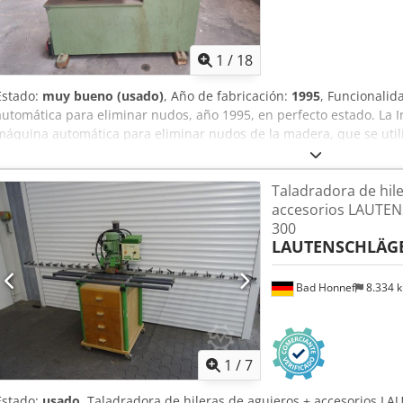
1
/
18
Estado:
muy bueno (usado)
, Año de fabricación:
1995
, Funcionalid
automática para eliminar nudos, año 1995, en perfecto estado. La 
máquina automática para eliminar nudos de la madera, que se utili
defectuosos y rellenar los huecos resultantes con piezas de mader
información detallada sobre su historia y sus características técni
Taladradora de hile
de Höchsmann, y la documentación y los esquemas en la tienda Mar
accesorios LAUTE
Propósito: Eliminar nudos e insertar tacos de reparación en made
300
trabajo: Aproximadamente 640 x 470 mm. Diámetro de la broca/fres
LAUTENSCHLÄG
el equipo instalado). Csdpfjzphg Uex Ah Usrf Alimentación: 380 V (tr
Muebles y suelos: Permite la reparación estética de elementos de 
materias primas: Aumenta el valor del material eliminando los defe
Bad Honnef
8.334 
pieza.
1
/
7
Estado:
usado
, Taladradora de hileras de agujeros + accesorios