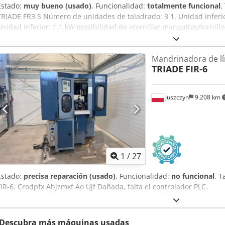
Estado:
muy bueno (usado)
, Funcionalidad:
totalmente funcional
,
TRIADE FR3 S Número de unidades de taladrado: 3 1. Unidad inferio
Unidad inferior: 1,1 kW (posibilidad de atornillar manguitos/tornil
Crsdpfeznmlyjx Ah Usf Aplicación: taladrado de soportes, piezas to
1200 kg Dimensiones: 115 x 128 x 180 cm (alto)
Mandrinadora de lí
TRIADE
FIR-6
Juszczyn
9.208 km
1
/
27
Estado:
precisa reparación (usado)
, Funcionalidad:
no funcional
, T
FIR-6. Crodpfx Ahjzmxf Ao Ujf Dañada, falta el controlador PLC.
Descubra más máquinas usadas