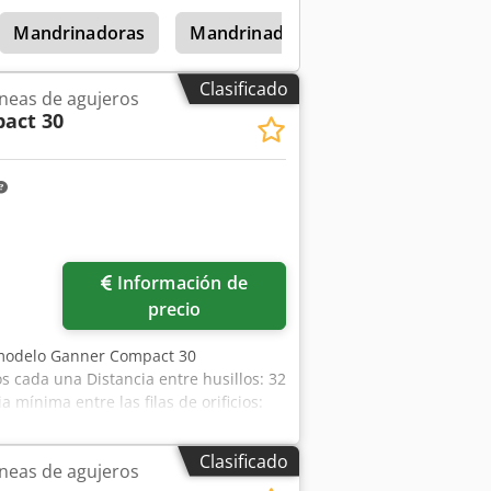
Mandrinadoras
Mandrinadora
Clasificado
neas de agujeros
act 30
Información de
precio
 modelo Ganner Compact 30
s cada una Distancia entre husillos: 32
mínima entre las filas de orificios:
x 0,75 kW Altura máxima de sujeción de
e aire comprimido: 6 bar Crjdpfjzk
Clasificado
neas de agujeros