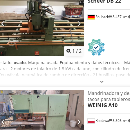
Scheer
DB 22
Röllbach
8.457 km
1
/
2
Estado:
usado
, Máquina usada Equipamiento y datos técnicos: - Má
cara - 2 motores de taladro de 1,8 kW cada uno, con cilindro de fre
Con válvula neumática de cambio de dirección - 21 husillos, paso 
Uerf - Distancia máxima de taladrado 640 mm (desplazando la piez
mm - Consumo de aire a 5 bar aprox. 11 l por ciclo - Boquilla de a
Mandrinadora y d
3100 x 1100 x 1800 mm Peso: aprox. 350 kg Disponibilidad: inmedi
tacos para tablero
63934 Röllbach
WEINIG
A10
Kłodawa
8.898 km