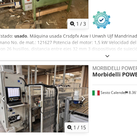
1
/
3
Estado:
usado
, Máquina usada Crsdpfx Asw I Unwsh Ujf Mandrinad
mano No. de mat.: 121627 Potencia del motor: 1,5 kW Velocidad del
con 26 husillos, distancia entre ejes 32 mm 3 dispositivos de sujeci
Disponibilidad: corto plazo Localización: Röllbach
MORBIDELLI POWE
Morbidelli
POWE
Sesto Calende
8.36
1
/
15