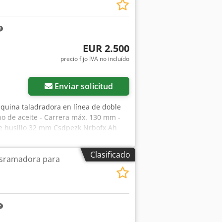
EUR 2.500
precio fijo IVA no incluído
Pedir más fotos
Enviar solicitud
quina taladradora en línea de doble
no de aceite - Carrera máx. 130 mm -
de husillo 32 mm Csdpezk Nrbofx Ah
a máx. 2656 mm) - Paso de pórtico 850
spiración 160 mm Dimensiones: aprox.
Clasificado
esramadora para
ata Ubicación de almacenamiento:
s