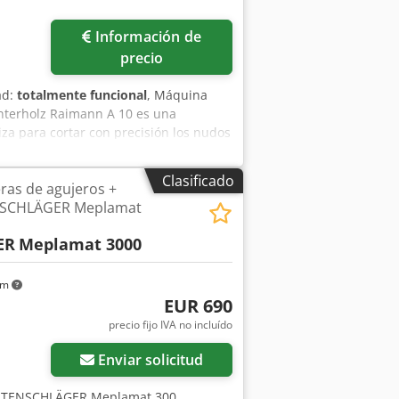
Información de
precio
ad:
totalmente funcional
, Máquina
Interholz Raimann A 10 es una
za para cortar con precisión los nudos
a (parches). Puede encontrar
cas en la base de datos Wood Tec Pedia
Clasificado
ras de agujeros +
-masz. Datos técnicos principales:
NSCHLÄGER Meplamat
ra maciza. Dimensiones de la mesa de
a: Estándar, entre 25 y 35 mm (según
ER
Meplamat 3000
ifásica). Aplicación en la producción:
madera visibles. Recuperación de
ctos en lugar de desechar toda la
km
EUR 690
precio fijo IVA no incluído
Enviar solicitud
 LAUTENSCHLÄGER Meplamat 300