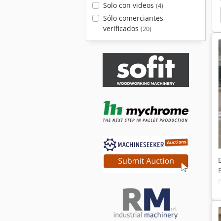
Solo con videos
(4)
0
Gannomat
Hettich
Ayen
Bernardo
Sólo comerciantes
verificados
(20)