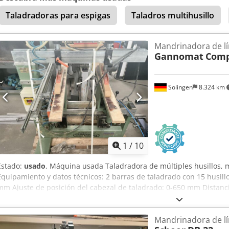
Taladradoras para espigas
Taladros multihusillo
Mandrinadora de lí
Gannomat
Comp
Solingen
8.324 km
1
/
10
Estado:
usado
, Máquina usada Taladradora de múltiples husillos,
Equipamiento y datos técnicos: 2 barras de taladrado con 15 husillo
mm Ajuste de posición del cabezal de taladrado: 0-650 mm Distancia 
190 mm Velocidad de los husillos: 2800 rpm Potencia del motor: 2 
las piezas de trabajo: 70 mm Altura de trabajo: 850 mm Conexión d
Mandrinadora de lí
Nwdox Ah Ujf Disponibilidad: a convenir Ubicación: Solingen