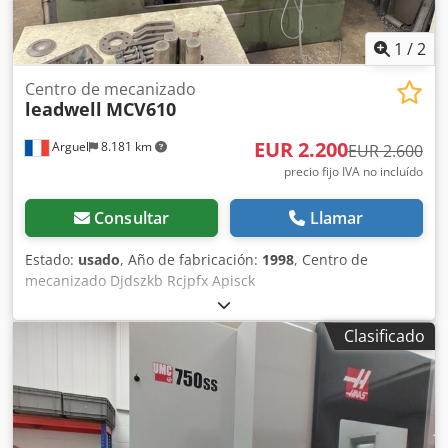
Velocidad de desplazamiento rápido: 54 m/min en los ejes
X, Y y Z ----- Características principales: - Estructura
compacta para una alta rigidez - Alta productividad con
1
/
2
ciclos ultrarrápidos de taladrado y roscado - Fácil
mantenimiento (interfaz de diagnóstico FANUC integrada) -
Centro de mecanizado
leadwell
MCV610
Compatibilidad con células de producción automatizadas
(co-branding con STAMA)
EUR 2.200
Arguel
8.181 km
EUR 2.600
precio fijo IVA no incluído
Consultar
Llamar
Estado:
usado
, Año de fabricación:
1998
, Centro de
mecanizado Djdszkb Rcjpfx Apisck
Clasificado