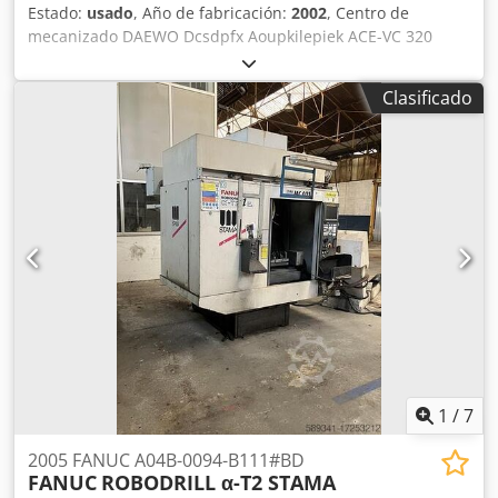
Estado:
usado
, Año de fabricación:
2002
, Centro de
mecanizado DAEWO Dcsdpfx Aoupkilepiek ACE-VC 320
Clasificado
1
/
7
2005 FANUC A04B-0094-B111#BD
FANUC
ROBODRILL α-T2 STAMA