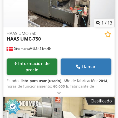
cubierta no reinstalada • Estado de la máquina: Con
corriente Equipamiento adicional Dedpfezl Edvsx Apijck •
Cabezal divisor controlado por CNC (mesa giratoria) con 2
ejes giratorios; sin usar
1
/
13
HAAS UMC-750
HAAS
UMC-750
Dinamarca
8.345 km
Información de
Llamar
precio
Estado:
listo para usar (usado)
, Año de fabricación:
2014
,
horas de funcionamiento:
60.000 h
, fabricante de
controles:
HAAS
, velocidad del cabezal (máx.):
12.000 rpm
,
número de ejes:
3
, Este centro de mecanizado vertical
Clasificado
HAAS UMC-750 de 5 ejes se fabricó en 2014. Se trata de un
centro de mecanizado vertical con un husillo de 12 000
rpm, sistema de herramientas BT40 y una capacidad de 40