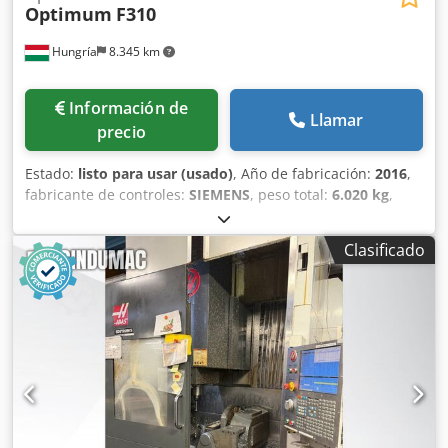
Optimum
F310
Hungría
8.345 km
Información de
Llamar
precio
Estado:
listo para usar (usado)
, Año de fabricación:
2016
,
fabricante de controles:
SIEMENS
, peso total:
6.020 kg
,
velocidad del cabezal (máx.):
10.000 rpm
, potencia del
motor del husillo:
13.000 W
, número de ejes:
3
, Este centro
Clasificado
de mecanizado vertical Optimum F310 de 3 ejes se fabricó
en 2016. Cuenta con una velocidad máxima del husillo de
10 000 rpm y una potencia del motor del husillo de 13 kW.
La máquina está equipada con un cabezal divisor
controlado por CNC con dos ejes rotativos, que nunca se
ha utilizado. Si busca capacidades de mecanizado de alta
calidad, considere la máquina Optimum F310 que tenemos
a la venta. Póngase en contacto con nosotros para obtener
más detalles. • Carga total conectada: 25 kW • Alimentación
eléctrica: 400 V / 50 Hz • Estado del husillo: Reparado;