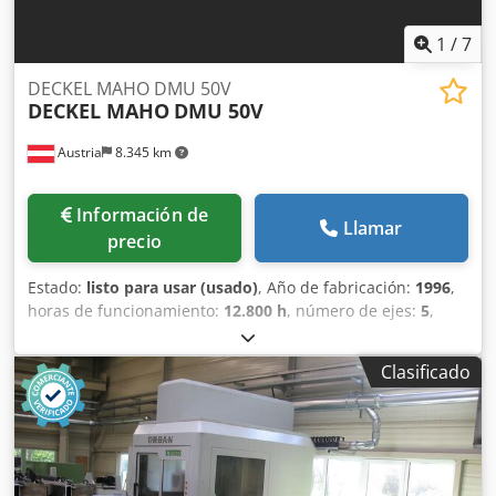
desplazamiento rápido: 60 m/min
1
/
7
DECKEL MAHO DMU 50V
DECKEL MAHO
DMU 50V
Austria
8.345 km
Información de
Llamar
precio
Estado:
listo para usar (usado)
, Año de fabricación:
1996
,
horas de funcionamiento:
12.800 h
, número de ejes:
5
,
Esta máquina DECKEL MAHO DMU 50V de 5 ejes se fabricó
en 1996. Cuenta con un sistema de control Millplus con la
Clasificado
versión de software DV400, una unidad hidráulica externa
para los dispositivos de sujeción y un tornillo de banco
hidráulico Hainbuch para pinzas BZI32. Si busca obtener
unas prestaciones de fresado de alta calidad, considere la
máquina DECKEL MAHO DMU 50V que tenemos a la venta.