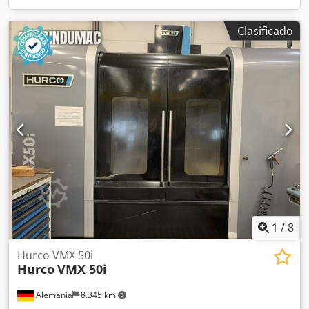
Clasificado
1
/
8
Hurco VMX 50i
Hurco
VMX 50i
Alemania
8.345 km