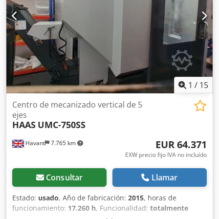
1
/
15
Centro de mecanizado vertical de 5
ejes
HAAS
UMC-750SS
EUR 64.371
Havant
7.765 km
EXW precio fijo IVA no incluído
Consultar
Llamar
Estado:
usado
, Año de fabricación:
2015
, horas de
funcionamiento:
17.260 h
, Funcionalidad:
totalmente
funcional
, número de máquina/vehículo:
1121106
,