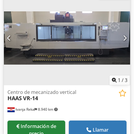
rpm
, número de ranuras del almacén de herramientas:
30
,
Husillo de accionamiento directo en línea, con 12.000 rpm.
Sistema de cambio de herramientas de alta velocidad, con
capacidad para más de 30 herramientas y montaje lateral.
Dcsdozr U Hyjpfx Apiok Cambiador de paletas integrado
con paletas de 559 x 368 mm con ranuras en T. Las piezas
de la máquina se colocan en una paleta, mientras se
prepara la otra.
1
/
3
Centro de mecanizado vertical
HAAS
VR-14
Ivanja Reka
8.940 km
Información de
Llamar
precio