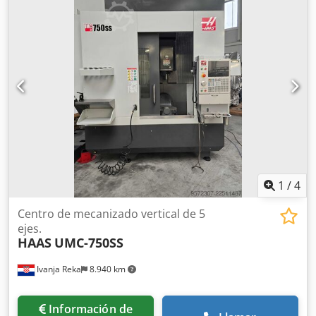
ranuras del almacén de herramientas:
30
, Equipamiento:
cinta transportadora de virutas, documentación /
manual
, Husillo cónico de 50 con caja de cambios de 2
velocidades. Se puede personalizar según sus
necesidades. Dcedpfx Aozr U S Nspiok Ideal para
materiales más duros y herramientas de corte de mayor
diámetro.
1
/
4
Centro de mecanizado vertical de 5
ejes.
HAAS
UMC-750SS
Ivanja Reka
8.940 km
Información de