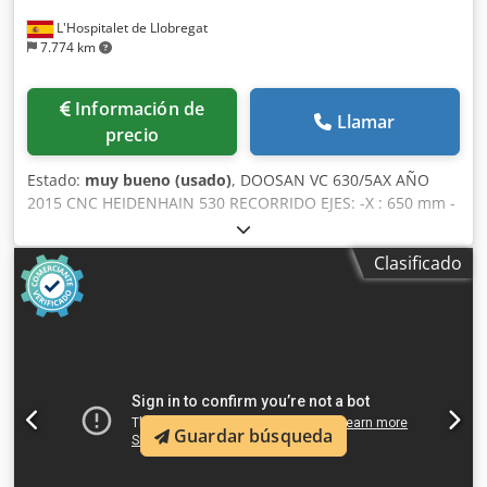
L'Hospitalet de Llobregat
7.774 km
Información de
Llamar
precio
Estado:
muy bueno (usado)
, DOOSAN VC 630/5AX AÑO
2015 CNC HEIDENHAIN 530 RECORRIDO EJES: -X : 650 mm -
Y: 765 mm -Z: 520 mm -A: 150 (+30 -120º) –(0,001º) Dcsdpfx
Aszc Hm Ujpiok -C : 360º (0,001º) MESA: -5 Ejes contínuos -⌀
Clasificado
630 mm -Distancia de husillo a mesa : 210-730mm -Max.
peso admisible : 500 kg MOVIMIENTOS RAPIDOS: - X: 40
m/min - Y: 40 m/min - Z: 36 m/min -A: 20º/min -C: 30º/min
HUSILLOS DE BOLAS : ⌀ 45 X 16(X,Y), ⌀ 45 X 12 (Z) mm
CABEZAL ELECTROMANDRINO ISO 40 DIN69871 (*Nuevo a
estrenar) -Potencia de Motor (cont-30 min): 24/32 Kw -Rpm
: 20.000 OPCIONES INCLUIDAS: -Reglas ópticas en todos los
ejes -Cambio de herramientas de 120 unidades -
Guardar búsqueda
Cambiador automático de 5 pallets -Sonda de medición
Renishaw -Pre medidor láser -Extractor de virutas ESTADO: