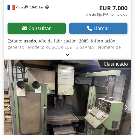
EUR 7.000
Viviez
7.845 km
precio fijo IVA no incluído
Consultar
Llamar
Estado:
usado
, Año de fabricación:
2005
, Información
general: - Modelo: ROBODRILL α-T2 STAMA - Número de
serie: 046VH155 Dsdpouru I Rofx Apiock - Año de
fabricación: 2005 - Controlador CNC: FANUC (modelo A04B-
Clasificado
0094-B111#BD) - Peso: 2200 kg - Alimentación: 200 V, 50/60
Hz, trifásica - Consumo: 10 kVA ----- Capacidades de
mecanizado: - Operaciones: - Fresado (fresado de alta
velocidad y alta precisión) - Taladrado - Roscado rígido -----
Recorrido del eje: - Recorrido del eje X: ~500 mm -
Recorrido del eje Y: ~400 mm - Recorrido del eje Z: ~330
mm ----- Husillo: - Cono del husillo: BT30 - Velocidad
estándar del husillo: hasta 10.000 rpm ----- Cambiador de
herramientas: - Tipo: Cambiador de herramientas
automático - Tiempo de cambio de herramienta: ~1,6
segundos ----- Velocidad de desplazamiento rápido: -