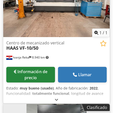
Huella: 2.200 x 2.360 mm Peso: 6.400 kg Dedezr Uq Sspfx
Apijck Máquina completa con: •Preset •Sonda de medición
•Morsa •Armario completo de herramientas •Manuales de
instrucciones y Declaración CE
1
/
1
Centro de mecanizado vertical
HAAS
VF-10/50
Ivanja Reka
8.940 km
Información de
Llamar
precio
Estado:
muy bueno (usado)
, Año de fabricación:
2022
,
Funcionalidad:
totalmente funcional
, longitud de avance
eje X:
3.048 mm
, longitud de avance eje Y:
813 mm
,
longitud de avance eje Z:
762 mm
, modelo de controlador:
Clasificado
NGC
, velocidad del cabezal (máx.):
7.500 rpm
, número de