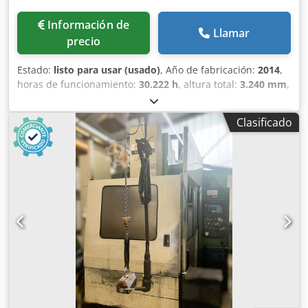
Información de
Llamar
precio
Estado:
listo para usar (usado)
, Año de fabricación:
2014
,
horas de funcionamiento:
30.222 h
, altura total:
3.240 mm
,
peso total:
8.880 kg
, Esta Hurco VMX 50i de 3 ejes se
fabricó en 2014, presenta un robusto tamaño de mesa de
Clasificado
59 x 26 pulgadas y una velocidad máxima de husillo de 12
000 rpm. Admite una capacidad de 40 herramientas con
un tiempo ATC de herramienta a herramienta rápido de 2
segundos. Ideal para un mecanizado preciso y pesado con
una carga máxima de la mesa de 4.410 lb. Si está
buscando obtener capacidades de fresado de alta calidad
considere la máquina Hurco VMX 50i que tenemos a la
venta. Contáctenos para más información. • Tamaño de la
mesa: 1500 x 660 mm • Ranuras en T: 6 x 18 mm Dcedpsx
D E Eqsfx Apisk • Peso máximo en la mesa: 2000 kg • Nariz
del husillo a la mesa 101 mm • Velocidad máxima del
cabezal: 12000 rpm • Potencia del Husillo (15
min/Continuo): 15 kW / 11 kW @ 720 rpm • Par del husillo