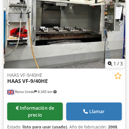
herramientas. Otras características destacadas son el
sistema de refrigeración a través del husillo, una sonda,
un ajustador de herramientas y capacidades de
mecanizado de alta velocidad. Aprovecha la oportunidad
de adquirir este centro de mecanizado vertical HAAS UMC-
750. Ponte en contacto con nosotros para obtener más
información sobre esta máquina. • Refrigerante por el
husillo (agua y aire), 21 bar • Opción de mecanizado de
alta velocidad • Capacidad del ATC: 40 herramientas •
Sonda de pieza • Ajustador de herramientas • Preparado
para automatización lateral (PP) Dcedpfx Apsx Ixh Noiok
1
/
3
Technical Specification Taper Size BT 40
HAAS VF-9/40HE
HAAS
VF-9/40HE
Reino Unido
8.345 km
Información de
Llamar
precio
Estado:
listo para usar (usado)
, Año de fabricación:
2008
,