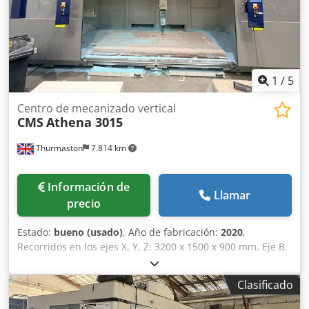
1
/
5
Centro de mecanizado vertical
CMS
Athena 3015
Thurmaston
7.814 km
Información de
Llamar
precio
Estado:
bueno (usado)
, Año de fabricación:
2020
,
Recorridos en los ejes X, Y, Z: 3200 x 1500 x 900 mm. Eje B:
+/- 120 grados. Eje C: 370 grados. Velocidad de avance: 90
m/min. Velocidad del husillo: 24.000 rpm. Cono del husillo:
Clasificado
HSK 63. Dedpfx Aezcv T Djpijck