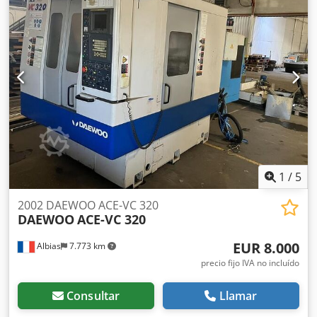
1
/
5
2002 DAEWOO ACE-VC 320
DAEWOO
ACE-VC 320
EUR 8.000
Albias
7.773 km
precio fijo IVA no incluído
Consultar
Llamar