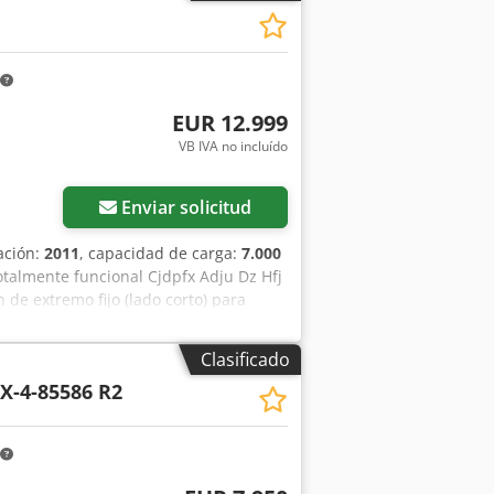
a nosotros. Nuestro propietario, el Sr.
 este CH 20-40. P.D.: Nuestro taller
miento, la revisión y la construcción a
estaremos encantados de exponer su
EUR 12.999
VB IVA no incluído
Enviar solicitud
ación:
2011
, capacidad de carga:
7.000
totalmente funcional Cjdpfx Adju Dz Hfj
 de extremo fijo (lado corto) para
mo fijo (lado corto) para contenedor
Clasificado
X-4-85586 R2