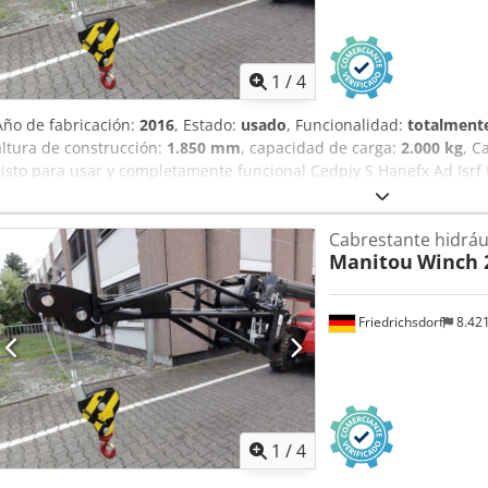
1
/
4
Año de fabricación:
2016
, Estado:
usado
, Funcionalidad:
totalmente
altura de construcción:
1.850 mm
, capacidad de carga:
2.000 kg
, C
Listo para usar y completamente funcional Cedpjy S Hanefx Ad Isrf 
Cabrestante hidráu
Manitou
Winch 
Friedrichsdorf
8.42
1
/
4