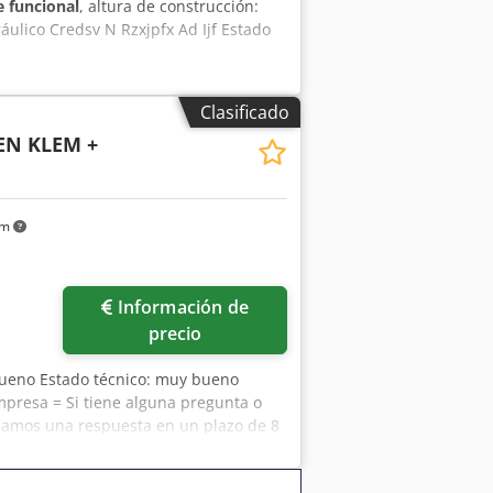
 funcional
, altura de construcción:
áulico Credsv N Rzxjpfx Ad Ijf Estado
Clasificado
EN KLEM +
km
Información de
precio
bueno Estado técnico: muy bueno
mpresa = Si tiene alguna pregunta o
zamos una respuesta en un plazo de 8
os de la información proporcionada.
 español, italiano) Disponible en