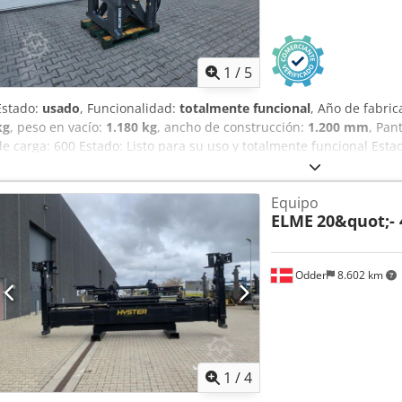
1
/
5
Estado:
usado
, Funcionalidad:
totalmente funcional
, Año de fabric
kg
, peso en vacío:
1.180 kg
, ancho de construcción:
1.200 mm
, Pan
de carga: 600 Estado: Listo para su uso y totalmente funcional Est
Carro de la horquilla de alimentación: 540 mm
Equipo
ELME
20&quot;-
Odder
8.602 km
1
/
4