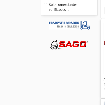
Sólo comerciantes
verificados
(9)
idraulica
Pantografo
Gehl Ctl 80
Flexlift