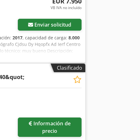
EUR 7.950
VB IVA no incluído
Enviar solicitud
ación:
2017
, capacidad de carga:
8.000
tógrafo Cjdsu Dy Hqopfx Ad Ierf Centro
ado técnico: muy bueno Descripción:
Clasificado
 40&quot;
Información de
precio