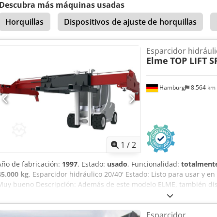
Descubra más máquinas usadas
Horquillas
Dispositivos de ajuste de horquillas
Esparcidor hidráuli
Elme
TOP LIFT 
Hamburg
8.564 km
1
/
2
Año de fabricación:
1997
, Estado:
usado
, Funcionalidad:
totalmente
45.000 kg
, Esparcidor hidráulico 20/40' Estado: Listo para usar y e
Muy bueno Descripción: Además de este modelo ELME, también d
carretillas elevadoras de servicio pesado, compactas, de horquilla y
almacenes de Hamburgo y Gdansk. Visite nuestra página web: sago
Esparcidor
compra a plazos y financiación con condiciones favorables. Tamb