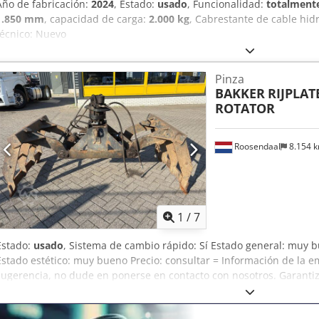
Año de fabricación:
2024
, Estado:
usado
, Funcionalidad:
totalmente
1.850 mm
, capacidad de carga:
2.000 kg
, Cabrestante de cable hidr
técnico: Nuevo
Pinza
BAKKER
RIJPLAT
ROTATOR
Roosendaal
8.154 
1
/
7
Estado:
usado
, Sistema de cambio rápido: Sí Estado general: muy 
Estado estético: muy bueno Precio: consultar = Información de la e
sugerencia, no dude en ponerse en contacto con nosotros. Garanti
horas. Los precios no incluyen el IVA. No se pueden derivar derech
Teléfono de la oficina: MÓVIL: (neerlandés, inglés, alemán, francés,