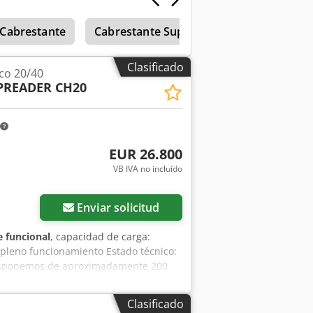
Cabrestante
Cabrestante Superwinch
Pinza
Clasificado
co 20/40
SPREADER CH20
EUR 26.800
VB IVA no incluído
Pedir más fotos
Enviar solicitud
 funcional
, capacidad de carga:
n pleno funcionamiento Estado técnico:
isponemos de aproximadamente 200
 de carga lateral en nuestros
-online. Disponemos de opciones de
Clasificado
ién estaremos encantados de comprar