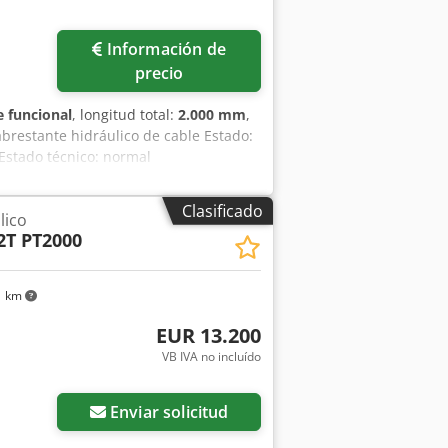
Información de
precio
 funcional
, longitud total:
2.000 mm
,
abrestante hidráulico de cable Estado:
Estado técnico: normal
Clasificado
lico
2T PT2000
1 km
EUR 13.200
VB IVA no incluído
Enviar solicitud