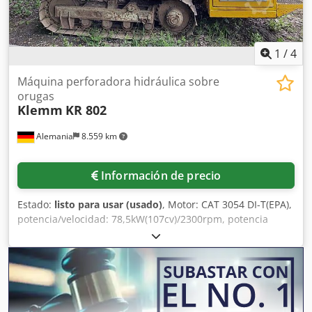
1
/
4
Máquina perforadora hidráulica sobre
orugas
Klemm
KR 802
Alemania
8.559 km
Información de precio
Estado:
listo para usar (usado)
, Motor: CAT 3054 DI-T(EPA),
potencia/velocidad: 78,5kW(107cv)/2300rpm, potencia
máx.: 80,5kW (110cv), capacidad del depósito de gasóleo:
160l. Sistema hidráulico: Bombas hidráulicas: 1) circuito:
92l/min, 2) circuito: 73,6l/min, 3) circuito: 18,4l/min, 4)
circuito: 8l/min, presión del sistema: 250bar, capacidad del
depósito hidráulico: 350l. Chasis de oruga: Tipo: B1, fuerza
de tracción: 75kN, velocidad de desplazamiento: 2,2km/h,