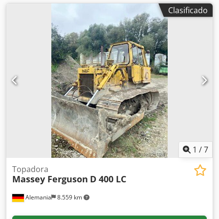
Clasificado
1
/
7
Topadora
Massey Ferguson
D 400 LC
Alemania
8.559 km