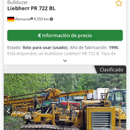
Bulldozer
Liebherr
PR 722 BL
Alemania
8.559 km
Información de precio
Estado:
listo para usar (usado)
, Año de fabricación:
1995
,
Está disponible un bulldozer Liebherr PR 722 B. Tipo de
motor: Liebherr D 924 T-E, potencia del motor:
97kW(132PS), cilindrada: 6,7l(6700cm³), velocidad máxima:
Clasificado
11km/h, ancho de vía: 610mm, altura sobre la cabina:
3100mm, dimensiones de transporte X/Y/Z: aprox.
3890mm/2410mm/3100mm, peso: aprox. 15400kg, horas
de funcionamiento: 11884h. La transmisión derecha de la
máquina tiene fugas. Documentación disponible. Es
posible una inspección in situ. Credpsuzlgwefx Af Dof