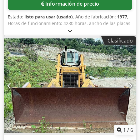
Información de precio
Estado:
listo para usar (usado)
, Año de fabricación:
1977
,
Horas de funcionamiento: 4280 horas, ancho de las placas
de la cadena: 550 mm, distancia entre orugas: 1520 mm,
longitud de apoyo de la cadena: 2090 mm, longitud del
Clasificado
chasis: 2080 mm, ancho del escudo: 3000 mm,
dimensiones de la máquina (largo/ancho/alto):
aproximadamente 52050 mm/1900 mm/1850 mm, peso:
aproximadamente 10000 kg. Es posible realizar una
inspección en las instalaciones. Cedpfozf Ncvox Af Derf
1
/
6