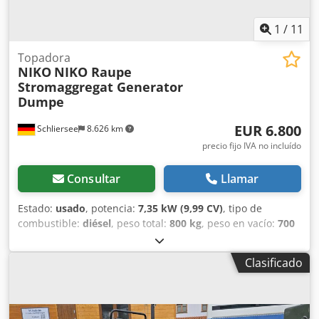
1
/
11
Topadora
NIKO
NIKO Raupe
Stromaggregat Generator
Dumpe
EUR 6.800
Schliersee
8.626 km
precio fijo IVA no incluído
Consultar
Llamar
Estado:
usado
, potencia:
7,35 kW (9,99 CV)
, tipo de
combustible:
diésel
, peso total:
800 kg
, peso en vacío:
700
kg
, Año de fabricación:
2008
, horas de funcionamiento:
70
h
, Equipamiento:
faros adicionales
, Chasis de orugas
Clasificado
Fabricante: NIKO Velocidad máx.: 4,8 km/h hacia adelante,
4,8 km/h marcha atrás Año de fabricación: 12/2008 Horas
de funcionamiento: 70 Hatz 1B50 T-4 Motor diésel de
cuatro tiempos refrigerado por aire, 7,6 kW (≙ 10,36 CV)