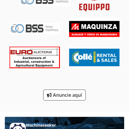
Herramientas De Mano
Instrucciones De Programación
Invernaderos De
Maquinas De Coser Industriales
Mini Excavadora
Máquina De La Construcción
Máquina De Recolección
Otros Accesorios
Anuncie aquí
Sistema De Extracción De
Tijeras De Excavadora
Machineseeker