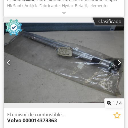
Hk Saofx Ankjck -Fabricante: Hydac Betafit, elemento
filtrante Betamicron, original -Tipo: 1.06.08 D 03 BN -
Dimensiones: Ø 152 x 207 mm -Peso: 1,6 kg
Clasificado
1
/
4
El emisor de combustible...
Volvo
000014373363