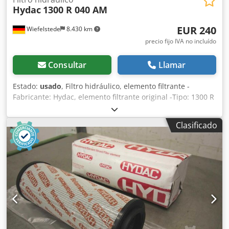
Hydac
1300 R 040 AM
EUR 240
Wiefelstede
8.430 km
precio fijo IVA no incluído
Consultar
Llamar
Estado:
usado
, Filtro hidráulico, elemento filtrante -
Fabricante: Hydac, elemento filtrante original -Tipo: 1300 R
040 AM -Dimensiones: Ø 144 x 483 mm Dcedpfof Hk R Dox
Ankek -Peso: 4 kg
Clasificado