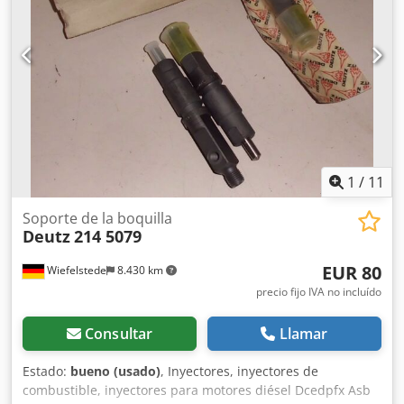
1
/
11
Soporte de la boquilla
Deutz
214 5079
EUR 80
Wiefelstede
8.430 km
precio fijo IVA no incluído
Consultar
Llamar
Estado:
bueno (usado)
, Inyectores, inyectores de
combustible, inyectores para motores diésel Dcedpfx Asb