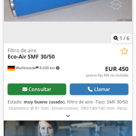
1
/
6
Filtro de aire
Eco-Air
SMF 30/50
EUR 450
Wiefelstede
8.430 km
precio fijo IVA no incluído
Consultar
Llamar
Estado:
muy bueno (usado)
, Filtro de aire -Tipo: SMF 30/50
-Diámetro: Ø 81 mm -Dimensiones: 780/140/140 mm -Peso:
2,3 kg Dcjdpsb A R E Eofx Ankok