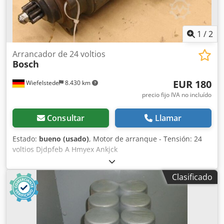
1
/
2
Arrancador de 24 voltios
Bosch
EUR 180
Wiefelstede
8.430 km
precio fijo IVA no incluído
Consultar
Llamar
Estado:
bueno (usado)
, Motor de arranque - Tensión: 24
voltios Djdpfeb A Hmyex Ankjck
Clasificado