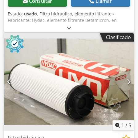
Consultar
Llamar
Estado:
usado
, Filtro hidráulico, elemento filtrante -
Fabricante: Hydac, elemento filtrante Betamicron, en
embalaje original -Tipo: 2600 R 005 BN4HC -Dimensiones:
Ø 143 x 920 mm Dcedsf Hk Ryjpfx Ankok -Peso: 6,4 kg
Clasificado
1
/
5
Filtro hidráulico