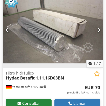
1
/
7
Filtro hidráulico
Hydac Betafit
1.11.16D03BN
EUR 70
Wiefelstede
8.430 km
precio fijo IVA no incluído
Consultar
Llamar