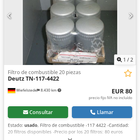
1
/
2
Filtro de combustible 20 piezas
Deutz
TN-117-4422
EUR 80
Wiefelstede
8.430 km
precio fijo IVA no incluído
Consultar
Llamar
Estado:
usado
, Filtro de combustible -117 4422 -Cantidad:
20 filtros disponibles -Precio por los 20 filtros: 80 euros
Dcsdpfjb A Iwpex Anksk