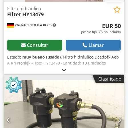
Filtro hidráulico
Filter
HY13479
EUR 50
Wiefelstede
8.430 km
precio fijo IVA no incluído
Consultar
Llamar
Estado:
muy bueno (usado)
, Filtro hidráulico Dcedpfx Aeb
A Rh Nonkjk -Tipo: HY13479 -Cantidad: 10 unidades
disponibles -Precio: por unidad -Peso: 0,5 kg/unidad
Clasificado