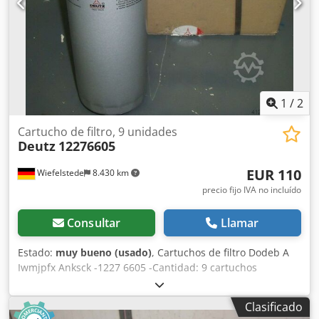
1
/
2
Cartucho de filtro, 9 unidades
Deutz
12276605
EUR 110
Wiefelstede
8.430 km
precio fijo IVA no incluído
Consultar
Llamar
Estado:
muy bueno (usado)
, Cartuchos de filtro Dodeb A
Iwmjpfx Anksck -1227 6605 -Cantidad: 9 cartuchos
disponibles -Precio/Venta: en lote -Peso por unidad: 1,5 kg
-Peso total: 13,5 kg
Clasificado