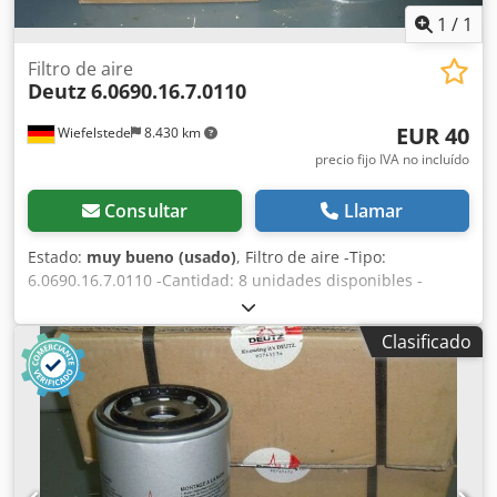
1
/
1
Filtro de aire
Deutz
6.0690.16.7.0110
EUR 40
Wiefelstede
8.430 km
precio fijo IVA no incluído
Consultar
Llamar
Estado:
muy bueno (usado)
, Filtro de aire -Tipo:
6.0690.16.7.0110 -Cantidad: 8 unidades disponibles -
Precio: por unidad Dcjdpfx Aob A Iwlonkok
Clasificado