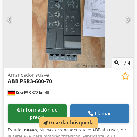
1
/
4
Arrancador suave
ABB
PSR3-600-70
Kusel
8.322 km
Información de
Llamar
precio
Guardar búsqueda
Estado:
nuevo
, Nuevo, arrancador suave ABB sin usar, de
la serie PSR para motores trifásicos. Fabricante: ABB