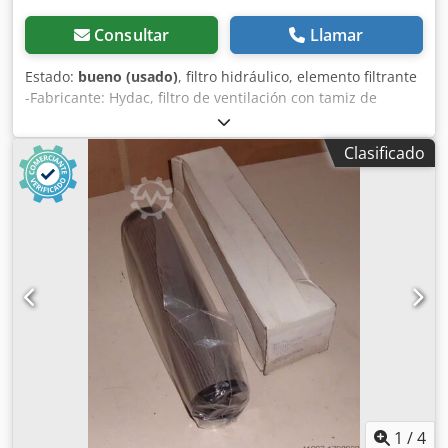
Consultar
Llamar
Estado:
bueno (usado)
, filtro hidráulico, elemento filtrante
-Fabricante: Hydac, filtro de ventilación con tamiz de
llenado Dcjdpfx Asvyqp Djnksk -Tipo: ELF 5-210-3.0 -
Dimensiones: Ø 176 x 355 mm -Peso: 2,7 kg
Clasificado
1
/
4