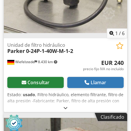
1
/
6
Unidad de filtro hidráulico
Parker
0-24P-1-40W-M-1-2
EUR 240
Wiefelstede
8.430 km
precio fijo IVA no incluído
Consultar
Llamar
Estado:
usado
, Filtro hidráulico, elemento filtrante, filtro de
alta presión -Fabricante: Parker, filtro de alta presión con
indicador de contaminación Dodpfxsgnzyyj Anksck -Tipo: 0-
24P-1-40W-M-1-2, unidad filtrante con 2 filtros -
Clasificado
Precio/Venta: solo como conjunto completo -Dimensiones:
500/250/A160 mm -Peso: 20,8 kg