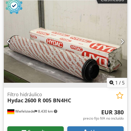
1
/
5
Filtro hidráulico
Hydac
2600 R 005 BN4HC
EUR 380
Wiefelstede
8.430 km
precio fijo IVA no incluído