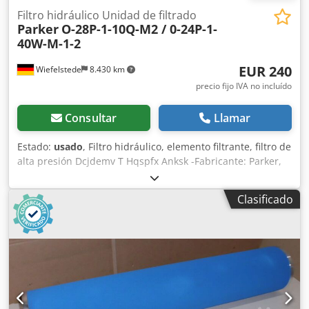
Filtro hidráulico Unidad de filtrado
Parker
O-28P-1-10Q-M2 / 0-24P-1-
40W-M-1-2
EUR 240
Wiefelstede
8.430 km
precio fijo IVA no incluído
Consultar
Llamar
Estado:
usado
, Filtro hidráulico, elemento filtrante, filtro de
alta presión Dcjdemv T Hqspfx Anksk -Fabricante: Parker,
filtro de alta presión con indicador de suciedad / unidad
de filtrado con 2 filtros -Tipo: O-28P-1-10Q-M2-98-C2C2-1-1
Clasificado
/ 0-24P-1-40W-M-1-2 -Número: 6x unidad de filtro
disponible -Precio: por unidad -Dimensión: 380/150/H250
mm -Peso: 20 kg/unidad