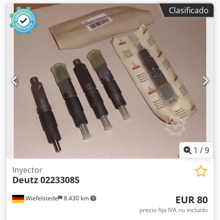
Clasificado
1
/
9
Inyector
Deutz
02233085
EUR 80
Wiefelstede
8.430 km
precio fijo IVA no incluído