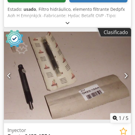
Estado:
usado
, Filtro hidráulico, elemento filtrante Dedpfx
Aoh H Emnjnkjck -Fabricante: Hydac Betafit OVP -Tipo:
1.11.16D03BN -Cantidad: 2 filtros disponibles -Precio: por
unidad -Dimensiones: Ø 80 x 425 mm -Peso: 1,3 kg/unidad
Clasificado
1
/
5
Inyector