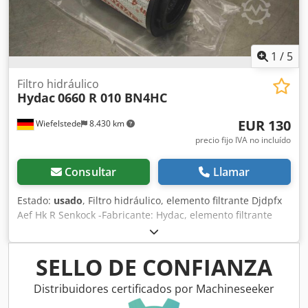
1
/
5
Filtro hidráulico
Hydac
0660 R 010 BN4HC
EUR 130
Wiefelstede
8.430 km
precio fijo IVA no incluído
Consultar
Llamar
Estado:
usado
, Filtro hidráulico, elemento filtrante Djdpfx
Aef Hk R Senkock -Fabricante: Hydac, elemento filtrante
Betamicron, original -Tipo: 0660 R 010 BN4HC -
Dimensiones: Ø 115 x 334 mm -Peso: 1,8 kg
SELLO DE CONFIANZA
Distribuidores certificados por Machineseeker