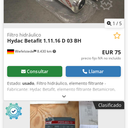
1
/
5
Filtro hidráulico
Hydac Betafit
1.11.16 D 03 BH
EUR 75
Wiefelstede
8.430 km
precio fijo IVA no incluído
Consultar
Llamar
Estado:
usado
, Filtro hidráulico, elemento filtrante -
Fabricante: Hydac Betafit, elemento filtrante Betamicron,
original -Tipo: 1.11.16 D 03 BH . 1262439 Dedpjf Hk Sdefx
Anksck -Dimensiones: Ø 80 x 425 mm -Peso: 2,2 kg
Clasificado