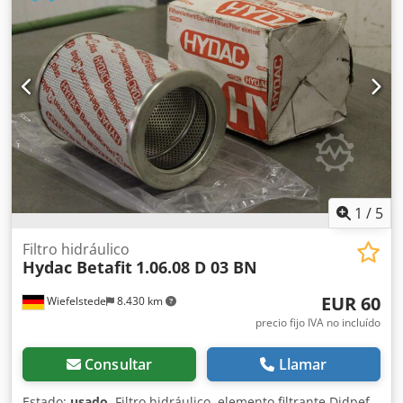
1
/
5
Filtro hidráulico
Hydac Betafit
1.06.08 D 03 BN
EUR 60
Wiefelstede
8.430 km
precio fijo IVA no incluído
Consultar
Llamar
Estado:
usado
, Filtro hidráulico, elemento filtrante Djdpef