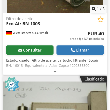
1
/
5
Filtro de aceite
Eco-Air
BN 1603
EUR 40
Wiefelstede
8.430 km
precio fijo IVA no incluído
Consultar
Llamar
Estado:
usado
, Filtro de aceite, cartucho filtrante -Ecoair
BN: 16013 -Equivalente a: Atlas-Copco 1202835300 -
Dimensiones: Ø 140 x 300 mm -Cantidad: 42 unidades
disponibles Dcsdpeb Ryn Refx Ankek -Precio: por unidad -
Clasificado
Peso: 2 kg