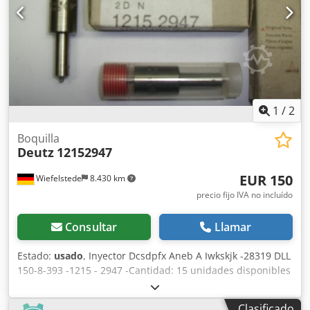
1
/
2
Boquilla
Deutz
12152947
EUR 150
Wiefelstede
8.430 km
precio fijo IVA no incluído
Consultar
Llamar
Estado:
usado
, Inyector Dcsdpfx Aneb A Iwkskjk -28319 DLL
150-8-393 -1215 - 2947 -Cantidad: 15 unidades disponibles
-Precio total: 150 euros
Clasificado