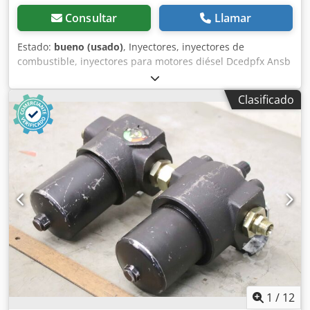
Consultar
Llamar
Estado:
bueno (usado)
, Inyectores, inyectores de
combustible, inyectores para motores diésel Dcedpfx Ansb
A N R Hsksk -Tipo: Cantidad: 10 unidades disponibles -
Precio: por unidad -Peso: 0,4 kg
Clasificado
1
/
12