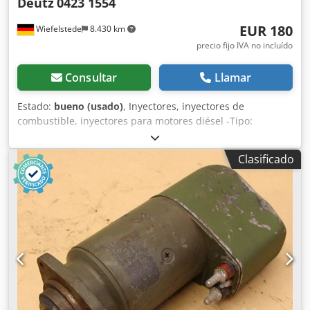
Deutz
0423 1554
EUR 180
Wiefelstede
8.430 km
precio fijo IVA no incluído
Consultar
Llamar
Estado:
bueno (usado)
, Inyectores, inyectores de
combustible, inyectores para motores diésel -Tipo:
Cantidad: 12 unidades disponibles Dodpfx Aob A Sgienkjck
-Precio: por unidad -Peso: 0,3 kg
Clasificado