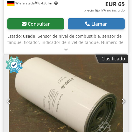
EUR 65
Wiefelstede
8.430 km
precio fijo IVA no incluído
Consultar
Llamar
Estado:
usado
, Sensor de nivel de combustible, sensor de
tanque, flotador, indicador de nivel de tanque. Número de
pieza: 14373363-3 Djdpfx Aodnn H Eenkock -Dimensiones:
740/110/H70 mm -Peso: 1 kg
Clasificado