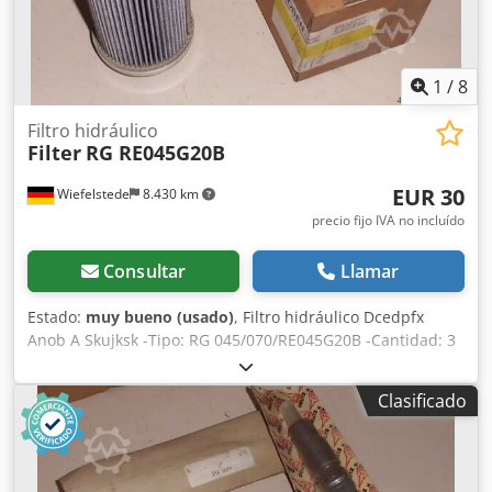
1
/
8
Filtro hidráulico
Filter
RG RE045G20B
EUR 30
Wiefelstede
8.430 km
precio fijo IVA no incluído
Consultar
Llamar
Estado:
muy bueno (usado)
, Filtro hidráulico Dcedpfx
Anob A Skujksk -Tipo: RG 045/070/RE045G20B -Cantidad: 3
unidades disponibles -Precio: por unidad -Peso: 0,5
kg/unidad
Clasificado