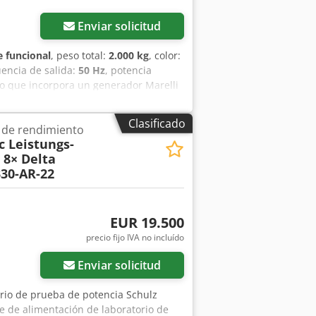
Enviar solicitud
 funcional
, peso total:
2.000 kg
, color:
uencia de salida:
50 Hz
, potencia
do que incorpora un generador Marelli
: MJB 355 MB4 B2 Potencia nominal:
 V / 440 V Frecuencia: 50 Hz / 60 Hz
Clasificado
 de rendimiento
1800 rpm Factor de potencia: 0,8 Clase
c Leistungs-
otección: IP23 Rodamientos: 6317 C3
 8× Delta
en volante de inercia) Tipo de modelo:
30-AR-22
400 V ± 12,5 % Corriente: 722 A
lgica Características y ventajas SAI
ntegrada Ideal para la estabilidad de la
talia) Certificación CE, listo para su
EUR 19.500
precio fijo IVA no incluído
Enviar solicitud
rio de prueba de potencia Schulz
e de alimentación de laboratorio de