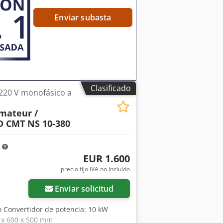
rriente constante / Tensión constante
eración: Ventilador controlado
Enviar subasta
a sobrecargas, protección térmica,
 05/2014 Peso: aprox. 100 kg N.º de
e una instalación industrial. Cedpfx
a. No se ha realizado una
egún imágenes. Visita bajo cita previa
DC / el módulo mostrado en las
bles bajo consulta. Precio En la
Clasificado
220 V monofásico a
ta exclusivamente a empresas. Sujeto a
lidad por defectos ni devolución.
rmateur /
D CMT NS 10-380
m
EUR 1.600
precio fijo IVA no incluído
Enviar solicitud
o Convertidor de potencia: 10 kW
0 x 600 x 500 mm