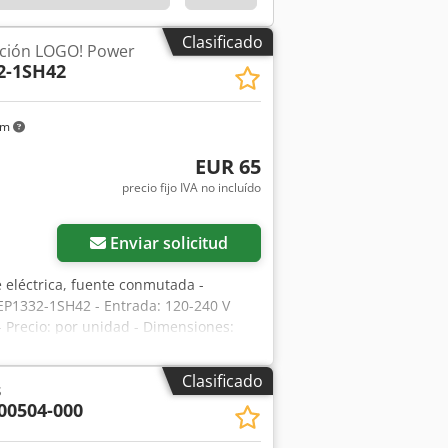
Clasificado
ación LOGO! Power
2-1SH42
km
EUR 65
precio fijo IVA no incluído
Enviar solicitud
e eléctrica, fuente conmutada -
EP1332-1SH42 - Entrada: 120-240 V
 - Precio: por unidad - Dimensiones:
Clasificado
s
00504-000