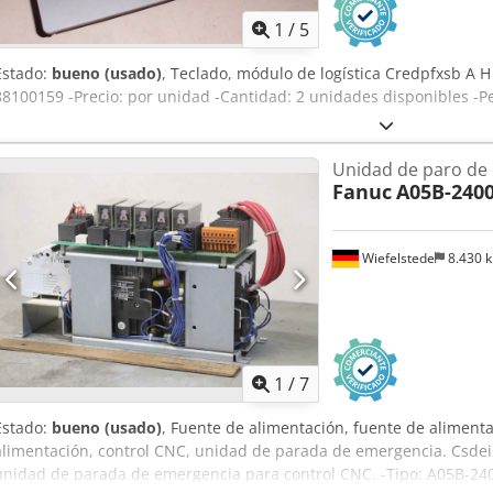
1
/
5
Estado:
bueno (usado)
, Teclado, módulo de logística Credpfxsb A H 
88100159 -Precio: por unidad -Cantidad: 2 unidades disponibles -Pe
Unidad de paro de
Fanuc
A05B-2400
Wiefelstede
8.430 
1
/
7
Estado:
bueno (usado)
, Fuente de alimentación, fuente de alimen
alimentación, control CNC, unidad de parada de emergencia. Csdei A
unidad de parada de emergencia para control CNC. -Tipo: A05B-24