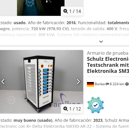
1
/
14
Estado:
usado
, Año de fabricación:
2016
, Funcionalidad:
totalmente
negro
, potencia:
720 kW (978,93 CV)
, tensión de salida:
400 V
, frec
continua (aparente):
800 kVA
, Sistema SAI rotatorio contenedoriza
MJB 400 LB4 B2 y tecnología de volante de inercia Rotabloc Modelo
900 kVA, 400 V / 920 kVA, 440 V Potencia activa: 720 kW Tensión: 400
Armario de prueba
Corriente nominal: 1155 A, 400 V / 1207 A, 440 V Velocidad: 1500 / 
Schulz Electroni
de aislamiento: H Peso: 1950 kg Credpfx Akjwx H Hzjtof Clase de pr
Testschrank
mit
Lubricación: Mobil Polyrex EM Alternador Rotabloc RBT (SAI basado 
Elektronika SM3
MJB-355 Limitación de potencia del SAI: 500 kVA Rango de tensión: 
Frecuencia: 50 Hz Velocidad: 1500 rpm Peso: 1950 kg Fabricado en Bé
rotatorio: no requiere baterías Diseño compacto con refrigeración i
Borken
8.324 km
red eléctrica y sistemas críticos Ingeniería europea fiable (Bélgica e I
uso internacional
1
/
12
Estado:
muy bueno (usado)
, Año de fabricación:
2023
, Schulz Arma
Electronic con 8× Delta Elektronika SM330-AR-22 – Sistema de fuent