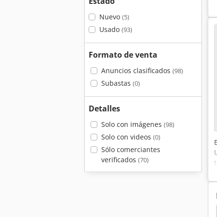
Estado
Nuevo
(5)
Usado
(93)
Formato de venta
Anuncios clasificados
(98)
Subastas
(0)
Detalles
Solo con imágenes
(98)
Solo con videos
(0)
Sólo comerciantes
verificados
(70)
Armario
Amplificador Servo
Keb
Teclado