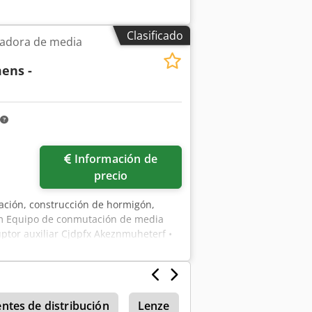
Clasificado
madora de media
ens -
Información de
precio
ación, construcción de hormigón,
2 m Equipo de conmutación de media
uptor auxiliar Cjdpfx Akeznmuheterf •
ivo • 1 celda de salida del
• Sistema de indicación de tensión
 1.250 kVA • Diseño hermético
tes de distribución
Lenze
Lenze 472
Lenze