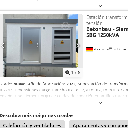
Estación transfor
tensión
Betonbau - Siem
SBG
1250kVA
Alemania
8.608 km
1
/
6
Estado:
nuevo
, Año de fabricación:
2023
, Subestación de transform
UF2742 Dimensiones (largo × ancho × alto): 2,70 m × 4,18 m × 3,3
tensión, tipo Siemens 8DJH • 2 celdas de conexión en anillo • Interr
Indicador de cortocircuito • Sistema de indicación de tensión capacit
transformador • Interruptor auxiliar • Protección UMZ con relé WIC 
capacitivo Transformador de aceite trifásico • Tipo: SBG • Potencia:
Descubra más máquinas usadas
Calefacción y ventiladores
Aparamentas y componen