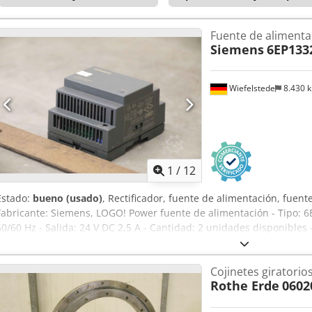
Fuente de aliment
Siemens
6EP133
Wiefelstede
8.430 
1
/
12
Estado:
bueno (usado)
, Rectificador, fuente de alimentación, fuent
Fabricante: Siemens, LOGO! Power fuente de alimentación - Tipo: 6
50/60 Hz - Salida: 24 V DC 2,5 A - Cantidad: 2 unidades disponibles
90/70/Alto 55 mm Codpfx Akjnch H Estsrf - Peso: 0,2 kg/unidad
Cojinetes giratorio
Rothe Erde
0602