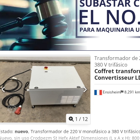
salida: 1DC 0–30 V Corriente de salida: 1DC 0–500 A Regulación: Co
Valor de consigna: 0–10 V = 0–100 % para corriente y tensión Refrig
Protección del equipo: a prueba de cortocircuitos, protección contr
monitorización de red Ciclo de trabajo: ED 70 % Año de fabricación:
equipo: 21401682 / 9-24 Estado El equipo procede del desmontaje d
Aszap T Sjktsrf La venta se realiza en el estado en que se encuentr
comprobación de funcionamiento por nuestra parte. Estado visual s
posible. Alcance de la entrega Se vende la fuente de alimentación 
imágenes. Otros módulos idénticos o similares pueden estar disponi
Transformador de 
compra de varios equipos es posible un precio por lote. Notas Ven
380 V trifásico
venta previa y errores. La venta se realiza sin garantía, responsabi
Coffret transfo
Convertisseur
L
Ensisheim
8.291 k
1
/
12
Estado:
nuevo
, Transformador de 220 V monofásico a 380 V trifásic
Nuevo, sin uso Crodpezm St Hefx Aktef Dimensiones (L x A x H): 80