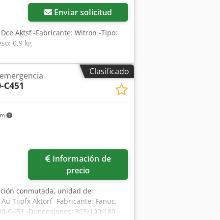
Enviar solicitud
Dce Aktsf -Fabricante: Witron -Tipo:
so: 0,9 kg
Clasificado
 emergencia
-C451
km
Información de
precio
tación conmutada, unidad de
u Tijpfx Aktorf -Fabricante: Fanuc,
00-C451 -Dimensiones: 315/100/180