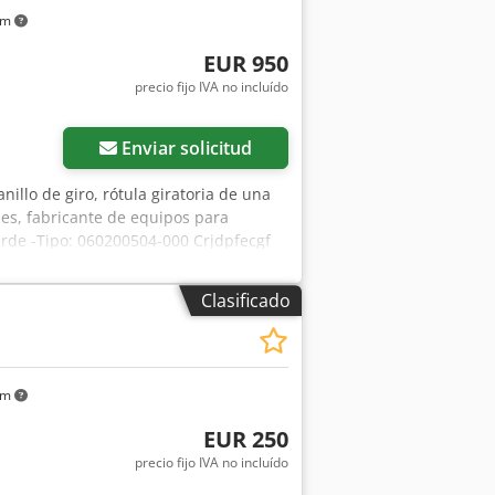
km
EUR 950
precio fijo IVA no incluído
Enviar solicitud
nillo de giro, rótula giratoria de una
des, fabricante de equipos para
Erde -Tipo: 060200504-000 Crjdpfecgf
-Altura: 50 mm -Cantidad: 1
Clasificado
km
EUR 250
precio fijo IVA no incluído