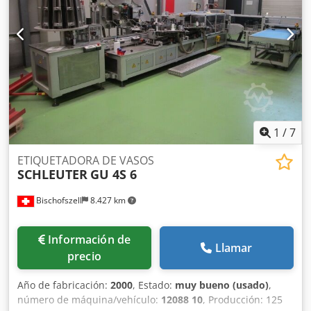
1
/
7
ETIQUETADORA DE VASOS
SCHLEUTER
GU 4S 6
Bischofszell
8.427 km
Información de
Llamar
precio
Año de fabricación:
2000
, Estado:
muy bueno (usado)
,
número de máquina/vehículo:
12088 10
, Producción: 125