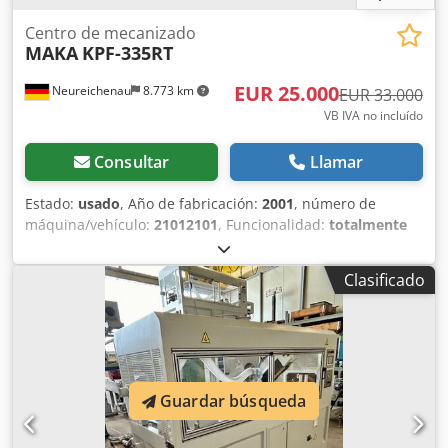
Centro de mecanizado
MAKA
KPF-335RT
EUR 25.000
Neureichenau
8.773 km
EUR 33.000
VB IVA no incluído
Consultar
Llamar
Estado:
usado
, Año de fabricación:
2001
, número de
máquina/vehículo:
21012101
, Funcionalidad:
totalmente
funcional
, horas de funcionamiento:
49.849 h
, tensión de
entrada:
415 V
, corriente de entrada:
36 A
, frecuencia de
Clasificado
entrada:
50 Hz
, tipo de corriente de entrada:
Aire
acondicionado
, longitud de la pieza (máx.):
2.250 mm
,
anchura de la pieza (máx.):
1.500 mm
, altura de la pieza
(máx.):
1.000 mm
, peso de la pieza (máx.):
420 kg
, número
de ejes:
5
, número de ranuras del almacén de
herramientas:
10
, fabricante de controles:
Siemens
, tipo
Guardar búsqueda
de accionamiento:
eléctrico
, altura total:
4.000 mm
,
longitud total:
7.300 mm
, ancho total:
7.000 mm
, longitud