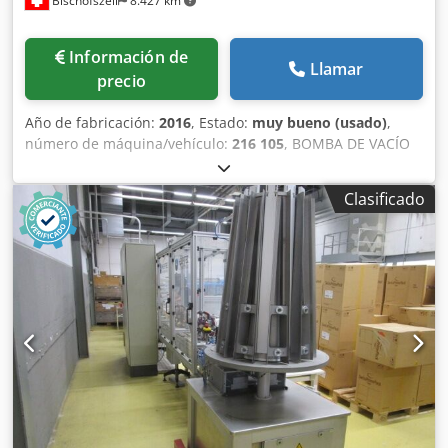
Bischofszell
8.427 km
Información de
Llamar
precio
Año de fabricación:
2016
, Estado:
muy bueno (usado)
,
número de máquina/vehículo:
216 105
, BOMBA DE VACÍO
BARRATI CON CHASIS, FILTRO DE ASPIRACIÓN Y
SILENCIADOR Equipamiento/Información adicional:
Clasificado
Soplador de pistones rotativos Compresión absolutamente
libre de aceite y desgaste, refrigerado por aire,
transmisión por correa trapezoidal con tensores y
protección de la correa y silenciador de escape de dos
etapas Incluye los siguientes accesorios: -Válvula
limitadora de vacío -Filtro fino de aspiración de 3 pulgadas
-Racor de conexión con rosca interior de 3 pulgadas -
Manómetro tubular de -1..0 bar, relleno de glicerina -
Motor de transmisión Datos del soplador: Presión negativa
máxima: 500 mbar, absoluta Volumen de aspiración: 440
m³/h Velocidad del soplador: 2920 rpm Nivel de ruido:
aproximadamente 79 dB (A) Datos del motor: