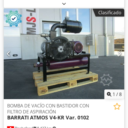
TAPAS SCHLEUTER GU 2 DU (ROTATIVA) CON ESTACIÓN DE
INSERCIÓN DE LENGÜETAS RNA SRC-N-630-1R Capacidad:
Clasificado
60 tapas por min. Compuesta de: -apilador Dcedpfx Aen
Awh Ujh Sok -estación de inserción de lengüetas -
etiquetadora -apiladora
1
/
8
BOMBA DE VACÍO CON BASTIDOR CON
FILTRO DE ASPIRACIÓN
BARRATI
ATMOS V4-KR Var. 0102