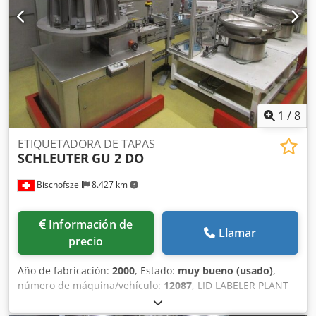
1
/
8
ETIQUETADORA DE TAPAS
SCHLEUTER
GU 2 DO
Bischofszell
8.427 km
Información de
Llamar
precio
Año de fabricación:
2000
, Estado:
muy bueno (usado)
,
número de máquina/vehículo:
12087
, LID LABELER PLANT
SLIDER GU 2 DO WITH 2x LOOP INSERTING STATIONS
Capacidad: 90 tapas por min. (cucharas insertadas en