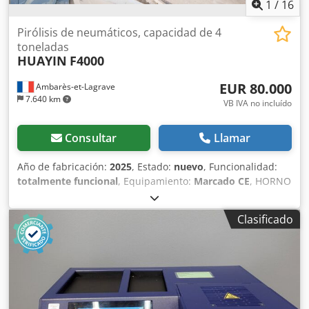
1
/
16
Pirólisis de neumáticos, capacidad de 4
toneladas
HUAYIN
F4000
EUR 80.000
Ambarès-et-Lagrave
7.640 km
VB IVA no incluído
Consultar
Llamar
Año de fabricación:
2025
, Estado:
nuevo
, Funcionalidad:
totalmente funcional
, Equipamiento:
Marcado CE
, HORNO
ROTATORIO DE PIROLISIS PARA NEUMÁTICOS O PLÁSTICOS,
CAPACIDAD DE 4 TONELADAS POR LOTE, NUEVO, NUNCA
Clasificado
UTILIZADO, CON QUEMADORES DE ACEITE DE PIROLISIS,
CONTROLADO POR SOFTWARE, SISTEMA DE CARGA DE
NEUMÁTICOS DISPONIBLE. TAMBIÉN DISPONIBLE HORNO
DE PIROLISIS DE PRUEBA DE 10 KG PARA TRANSFORMAR
NEUMÁTICOS Y MATERIALES PLÁSTICOS EN ACEITE DE
PIROLISIS. TAMBIÉN DISPONIBLE MINIREFINERÍA PARA