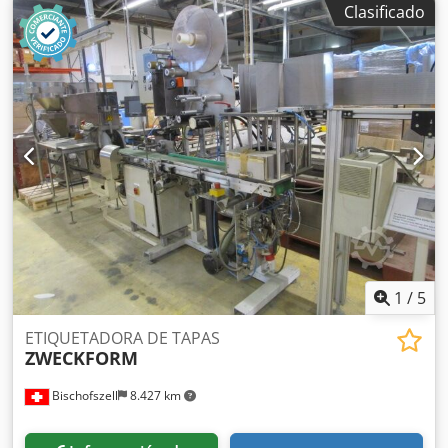
Clasificado
diagonal) Compuesto por: Dodpfen Awndjx Ah Seck -
apilador -2xestaciones de inserción de cucharas -
etiquetadora -estación de entrega
1
/
5
ETIQUETADORA DE TAPAS
ZWECKFORM
Bischofszell
8.427 km