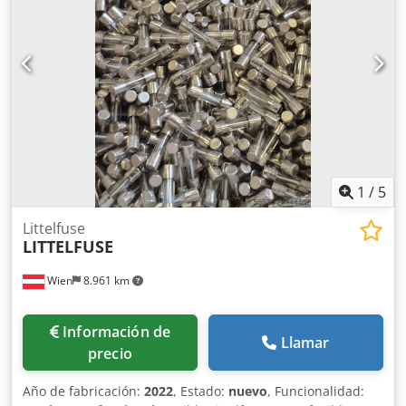
capas • Adecuada para materiales en láminas y rollos
(ampliable con un desbobinador adecuado) • Rápida
recuperación de la inversión (Foto del producto a modo de
ejemplo) La máquina cuenta con certificación CE.
1
/
5
Littelfuse
LITTELFUSE
Wien
8.961 km
Información de
Llamar
precio
Año de fabricación:
2022
, Estado:
nuevo
, Funcionalidad: