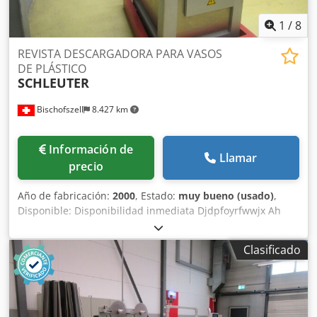
Dcodpfshqmghex Ah Sek 7,5 kW, 2930 rpm, 400/690 V, 50
Hz, IP 55 Clase ISO F, B3, KKL
1
/
8
REVISTA DESCARGADORA PARA VASOS
DE PLÁSTICO
SCHLEUTER
Bischofszell
8.427 km
Información de
Llamar
precio
Año de fabricación:
2000
, Estado:
muy bueno (usado)
,
Disponible: Disponibilidad inmediata Djdpfoyrfwwjx Ah
Sock
Clasificado