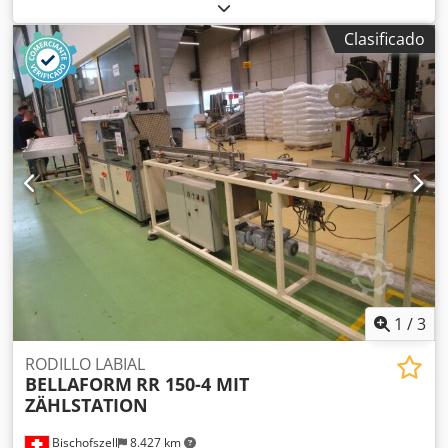
tazas por minuto (brutas) Consta de: -Apilador Dodpfx Ajn
D Hczsh Sock -Dispensador de etiquetas para suelo -
Clasificado
Dispensadores de etiquetas laterales 1+2 y 3+4 -Estación
para el pegado final de las etiquetas laterales (sistema
termoadhesivo) -Estación de control con cámaras de
vigilancia -Apilador con contador -Transportador de salida
del producto terminado La máquina también puede
etiquetar vasos redondos (160-180°, alrededor). Altura de
la copa: 120-130 mm
1
/
3
RODILLO LABIAL
BELLAFORM
RR 150-4 MIT
ZÄHLSTATION
Bischofszell
8.427 km