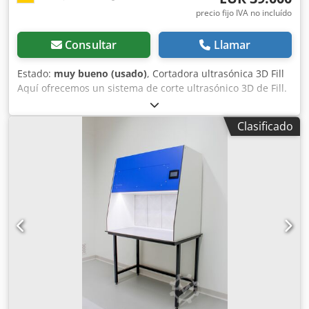
precio fijo IVA no incluído
Consultar
Llamar
Estado:
muy bueno (usado)
, Cortadora ultrasónica 3D Fill
Aquí ofrecemos un sistema de corte ultrasónico 3D de Fill.
CORTADORA ULTRASÓNICA 3D FILL CORTADORA
ULTRASÓNICA 3D La cortadora ultrasónica 3D de Fill
Clasificado
permite el corte tridimensional de contornos de plásticos
reforzados con fibra mediante sistemas de corte activados
por ultrasonido. Sus ventajas: Carga y descarga
ergonómicas Creación sencilla de programas de corte
(control NC) Diseño de la máquina que ahorra espacio
(alternativa al robot) Alta repetibilidad Alta estabilidad del
proceso Cambio de herramientas sencillo y rápido Posible
integración en una cadena de procesos completa El
principio: El pórtico de eje lineal permite una guía precisa
de la cuchilla ultrasónica con poco espacio y una
cinemática sencilla. Gracias al control CNC Siemens 840 D,
el dispositivo de corte se puede programar como una
máquina herramienta. Dsdpezdy Iaofx Ah Ssck Las