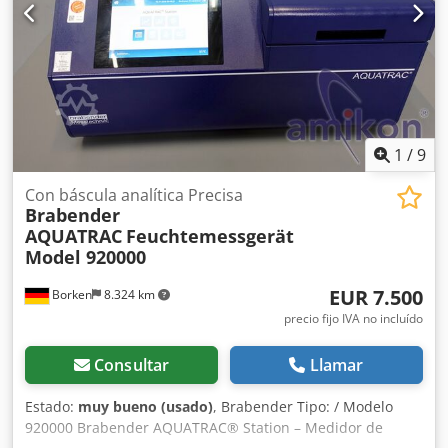
TRANSFORMAR ACEITE DE PIROLISIS EN DIÉSEL, CON UNA
CAPACIDAD DE 10 KG. PRODUCCIÓN TAMBIÉN DE CARBÓN
NEGRO Y RECICLAJE DE ACERO. SE PUEDE VISITAR CON
PREVIA CITA EN BORDEAUX, FRANCIA. Dcsdpezmlqlefx Ah
Sjk
1
/
9
Con báscula analítica Precisa
Brabender
AQUATRAC
Feuchtemessgerät
Model 920000
EUR 7.500
Borken
8.324 km
precio fijo IVA no incluído
Consultar
Llamar
Estado:
muy bueno (usado)
, Brabender Tipo: / Modelo
920000 Brabender AQUATRAC® Station – Medidor de