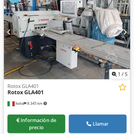
Tzlsh Sok Material de impresión: PLA, ABS, ASA, PA6/69, PC,
filamento ULTEM™, PEEK Material de soporte: material de
soporte soluble ESM-10, HIPS Cámara de filamento: 4
posiciones para filamento con sistema de intercambio
automático Temperatura del cabezal de impresión (máx.):
500°C Temperatura de la cama de impresión (máx.): 180°C
Temperatura de la cámara de trabajo (máx.): 180°C
(calefacción activa) Temperatura de la cámara de filamento
(máx.): 50°C Condición: usado Alcance de la entrega: (ver
imágenes) Peso: 350 kg (¡Sujeto a cambios y errores en los
datos técnicos y especificaciones!) Si tiene más preguntas,
estaremos encantados de atenderle por teléfono.
1
/
5
Rotox GLA401
Rotox
GLA401
Italia
8.345 km
Información de
Llamar
precio