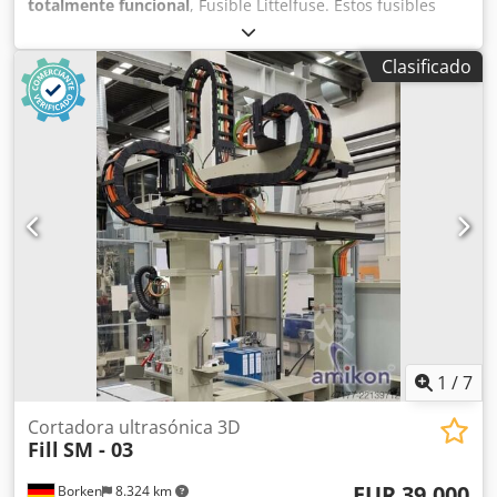
totalmente funcional
, Fusible Littelfuse. Estos fusibles
están diseñados para una tensión de 250 V CA. Dcsdjzl R
Exjpfx Ah Sek 10 unidades – precio: 5 €
Clasificado
1
/
7
Cortadora ultrasónica 3D
Fill
SM - 03
EUR 39.000
Borken
8.324 km