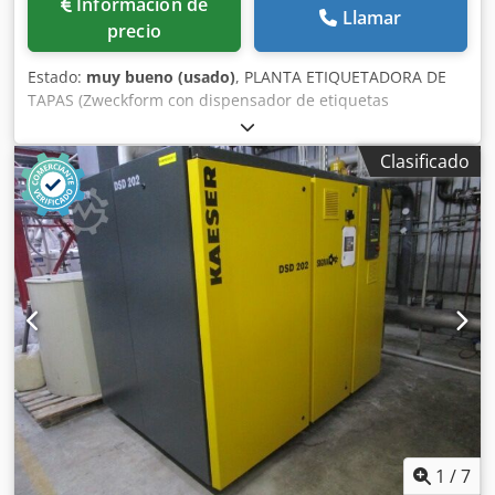
Información de
Llamar
precio
Estado:
muy bueno (usado)
, PLANTA ETIQUETADORA DE
TAPAS (Zweckform con dispensador de etiquetas
Schleuter) JG: aprox. 1990 Capacidad: 100 vasos/tapas por
min. Equipamiento / más detalles: Consta de: - desapilador
Clasificado
- unidad de etiquetado - Unidad de apilado Dcsdpfjn D E
Hpex Ah Sok
1
/
7