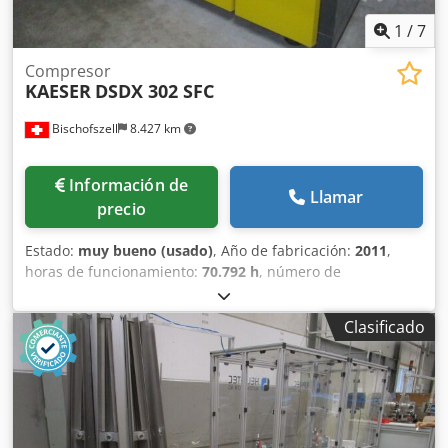
1
/
7
Compresor
KAESER
DSDX 302 SFC
Bischofszell
8.427 km
Información de
Llamar
precio
Estado:
muy bueno (usado)
, Año de fabricación:
2011
,
horas de funcionamiento:
70.792 h
, número de
máquina/vehículo:
1001
, N.º de artículo: DSDX.2C
Equipamiento / información adicional: Dcjdpsyhpppofx Ah
Clasificado
Sok El compresor es refrigerado por agua y dispone de
recuperación de calor. Potencia nominal: 160,0 kW
Velocidad del motor: 1500 rpm Presión máxima de
funcionamiento: 8,5 bar Temperatura ambiente: 3°C/45°C