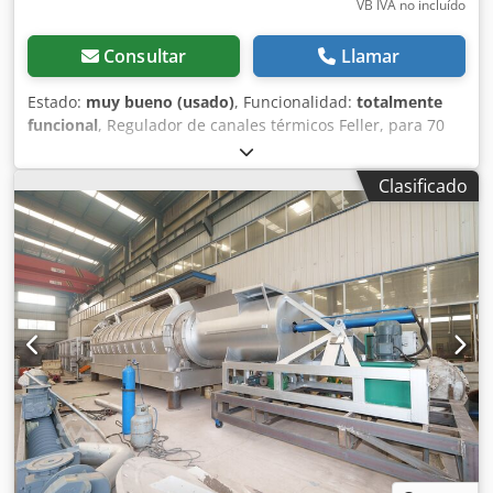
VB IVA no incluído
Consultar
Llamar
Estado:
muy bueno (usado)
, Funcionalidad:
totalmente
funcional
, Regulador de canales térmicos Feller, para 70
zonas. ¡Preparado para ampliarse a 80 zonas! En excelente
estado, procedente de una sala blanca de una empresa de
Clasificado
inyección de piezas para el sector de la tecnología médica.
Dcjdpfx Ajzdu Hqoh Sok El precio de compra original
superaba los 20.000 €.