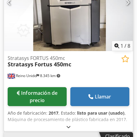
cerrada, se logran resultados de medición muy precisos y
estables, incluso con los pesos más bajos. Datos técnicos: -
Capacidad máxima de pesaje: 120 g - Legibilidad: 0,0001 g
(0,1 mg) - Peso mínimo: 0,01 g - Indicador digital - Función
de tara - Interface RS232 - Alimentación: 12 V DC / 6 W
Estado: usado Volumen de suministro: (ver imagen)
(¡Sujeto a cambios y errores en los datos técnicos, la
1
/
8
información está sujeta a confirmación!) Para cualquier
pregunta adicional, no dude en contactarnos por teléfono.
Stratasys FORTUS 450mc
Stratasys
Fortus 450mc
Reino Unido
8.345 km
Información de
Llamar
precio
Año de fabricación:
2017
, Estado:
listo para usar (usado)
,
Máquina de procesamiento de plástico fabricada en 2017.
Esta Stratasys Fortus 450mc cuenta con un cabezal de
impresión estándar y un cabezal de impresión adicional
Clasificado