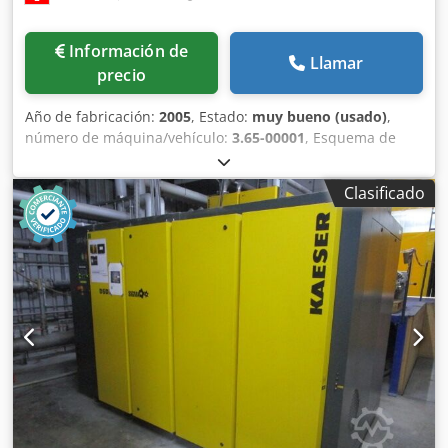
Información de
Llamar
precio
Año de fabricación:
2005
, Estado:
muy bueno (usado)
,
número de máquina/vehículo:
3.65-00001
, Esquema de
conexiones nº: 8.62-00001 Equipamiento / más detalles:
Consta de: -cinta transportadora de entrada -máquina -
Clasificado
estación de recuento -cinta transportadora de retirada
Dsdpfx Ahjpr Ut Nj Ssck