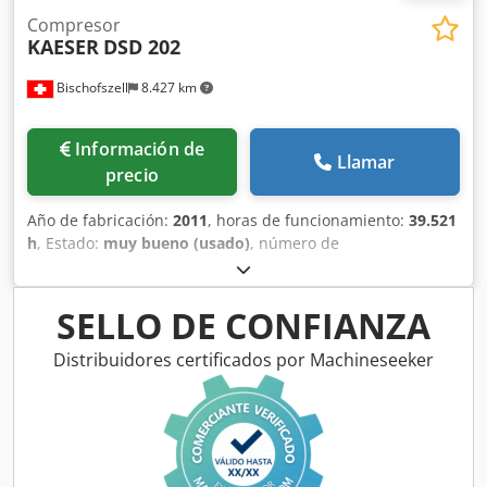
Compresor
KAESER
DSD 202
Bischofszell
8.427 km
Información de
Llamar
precio
Año de fabricación:
2011
, horas de funcionamiento:
39.521
h
, Estado:
muy bueno (usado)
, número de
máquina/vehículo:
1002
, N.º de artículo: DSD.2C
Dsdpfjyhpqtjx Ah Sock Equipamiento / más información: El
compresor es refrigerado por agua y dispone de
SELLO DE CONFIANZA
recuperación de calor. Potencia nominal: 110,0 kW
Velocidad del motor: 1485 rpm Presión máxima de trabajo:
Distribuidores certificados por Machineseeker
8,5 bar Temperatura ambiente: 3°C/45°C