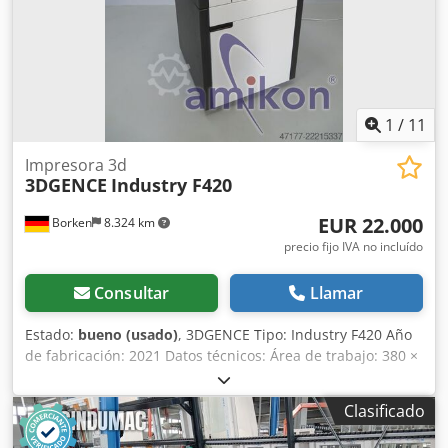
1
/
11
Impresora 3d
3DGENCE
Industry F420
EUR 22.000
Borken
8.324 km
precio fijo IVA no incluído
Consultar
Llamar
Estado:
bueno (usado)
, 3DGENCE Tipo: Industry F420 Año
de fabricación: 2021 Datos técnicos: Área de trabajo: 380 ×
380 × 420 mm (60.648 cm³) Dimensiones exteriores (An x Pr
x Al): 900 mm x 950 mm x 1950 mm Sistema de impresión:
Clasificado
Doble extrusor equipado con sistema de limpieza
automática Diámetro del filamento: 1,75 mm Dcsdpfx Aszg