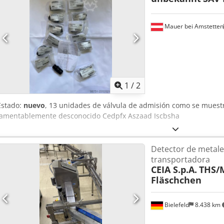
Mauer bei Amstetten
1
/
2
Estado:
nuevo
, 13 unidades de válvula de admisión como se muestr
lamentablemente desconocido Cedpfx Aszaad Iscbsha
Detector de metale
transportadora
CEIA S.p.A.
THS/M
Fläschchen
Bielefeld
8.438 km