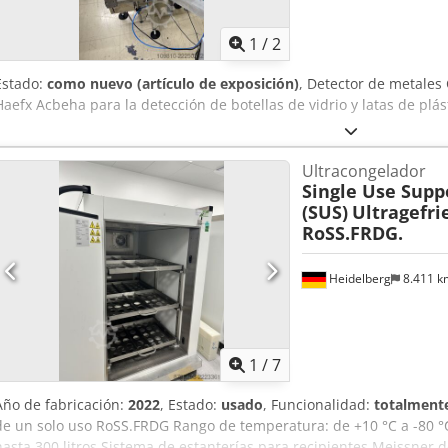
1
/
2
Estado:
como nuevo (artículo de exposición)
, Detector de metales 
Haefx Acbeha para la detección de botellas de vidrio y latas de plá
Ultracongelador
Single Use Supp
(SUS)
Ultragefri
RoSS.FRDG.
Heidelberg
8.411 
1
/
7
Año de fabricación:
2022
, Estado:
usado
, Funcionalidad:
totalmente
de un solo uso RoSS.FRDG Rango de temperatura: de +10 °C a -80 
hasta 300 litros Sistema de estanterías para recipientes Meissner 