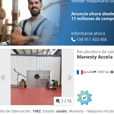
bares Consumo de vapor: 145 kg/h Potencia del motor del ventilador
Vender maquinaria us
Potencia: 17,5 KW
Anuncie ahora desde
11 millones de comp
Informarse ahora
+34 911 433 456
Recubridora de tab
Manesty Accela
Janville
7.897 km
1
/
15
Año de fabricación:
1982
, Estado:
usado
, Manesty – Máquina recub