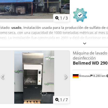
1
/
3
Estado:
usado
, Instalación usada para la producción de sulfato d
como seca, con una capacidad de 1000 toneladas métricas al mes
mes). La instalación fue construida en 2001 y dejó de funcionar e
Acbeha La instalación incluye: - Equipos para la producción de sul
- Equipos para la producción de sulfato de cobre seco para uso en 
Máquina de lavado 
puede producir hasta 1000 toneladas diarias de cristales húmedos 
desinfección
seco, o una combinación de ambos productos, por ejemplo, 300 to
Belimed
WD 290
700 toneladas diarias de producto seco. El equipo incluye dos cent
Maffei y un secador rotatorio de Comessa Romania. Lista completa d
Kreuzau
8.280 km
1
/
7