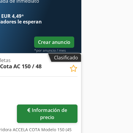
: 0,75 KW Ventilador (no original)
ada de inmediato
 EUR 4,49
*
radores
le esperan
Crear anuncio
*por anuncio / mes
Clasificado
letas
 Cota
AC 150 / 48
Información de
precio
ridora ACCELA COTA Modelo 150 (45