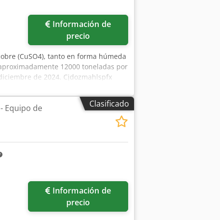
Información de
precio
e cobre (CuSO4), tanto en forma húmeda
 (aproximadamente 12000 toneladas por
n diciembre de 2024. Cjdozmahlspfx
fato de cobre técnico en forma húmeda;
alimentación animal. La instalación
Clasificado
- Equipo de
o 1000 toneladas diarias de producto
neladas diarias de producto húmedo y
rífugas de tipo «pusher» de Krauss
e equipos disponible bajo solicitud.
Información de
precio