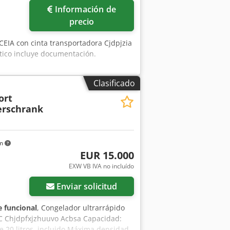
Información de
precio
CEIA con cinta transportadora Cjdpjzia
stico incluye documentación.
Clasificado
ort
erschrank
km
EUR 15.000
EXW VB IVA no incluído
Enviar solicitud
 funcional
, Congelador ultrarrápido
°C Chjdpfxjzhuuvo Acbsa Capacidad:
de 20 litros, incluido Máxima densidad