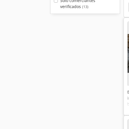
Sólo comerciantes
verificados
Mettler
Geha Top Vision Portable
China
(13)