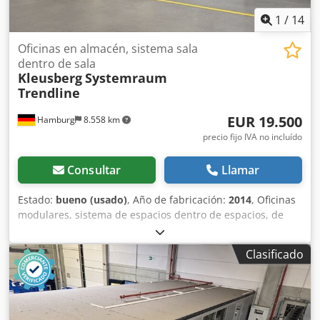
Hamburgo
1
/
14
Oficinas en almacén, sistema sala
dentro de sala
Kleusberg
Systemraum
Trendline
EUR 19.500
Hamburg
8.558 km
precio fijo IVA no incluído
Consultar
Llamar
Estado:
bueno (usado)
, Año de fabricación:
2014
, Oficinas
modulares, sistema de espacios dentro de espacios, de
dos plantas con escalera, 2 espacios grandes y uno
pequeño – usadas: Precio en el lugar de origen: 19.500 €
Clasificado
(neto), desmontadas, embaladas y listas para ser cargadas.
Posición 1: Fabricante: Kleusberg Tipo: Sistema de
espacios Trendline Año de fabricación: desconocido,
probablemente 2014 Altura: aproximadamente 6 m Techo
accesible con carga máxima para una persona de 100 kg