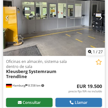
iluminación, etc., según disponibilidad Sin suelo Venta sin
muebles, etc. Estado: bueno Disponible: a partir de
aproximadamente el cuarto trimestre de 2026 Ubicación:
Hamburgo
1
/
27
Oficinas en almacén, sistema sala
dentro de sala
Kleusberg
Systemraum
Trendline
EUR 19.500
Hamburg
8.558 km
precio fijo IVA no incluído
Consultar
Llamar