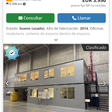
EUR 3.950
8.398 km
precio fijo IVA no incluído
Consultar
Llamar
Estado:
bueno (usado)
, Año de fabricación:
2014
, Oficinas
modulares, sistema de espacio dentro de espacio,
aproximadamente 26 m² – usadas: Precio en el lugar de
almacenamiento: 3.950 € (neto), desmontadas, embaladas
Clasificado
y listas para ser cargadas. Posición 2: Fabricante:
Kleusberg Tipo: Sistema modular Trendline Año de
fabricación: desconocido, probablemente 2014 Techo
accesible con carga máxima de 100 kg Ancho del módulo:
aproximadamente 1,03 m Longitud: aproximadamente 6,31
m (6 módulos) Profundidad: aproximadamente 4,24 m (4
módulos) Altura en la planta baja: aproximadamente 2,96
m Djdezqz A Eepfx Acqekr 1 puerta Todas las oficinas
están cerradas en tres lados y, por lo tanto, están
adosadas a una de las paredes del pabellón. Sin suelo
Estado: bueno Disponibilidad: a partir de
aproximadamente el cuarto trimestre de 2026 Ubicación: