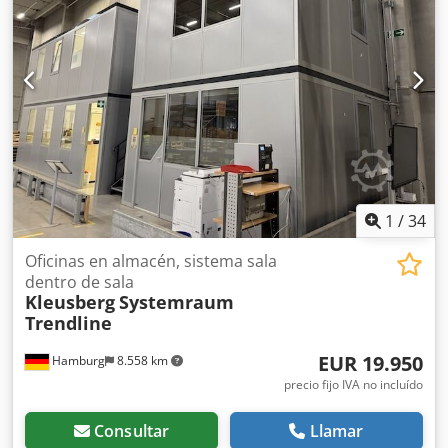
transitable con una carga máxima de 100 kg Ancho de
cada módulo: aproximadamente 1,03 m Longitud:
aproximadamente 5,24 m (5 módulos) Profundidad:
aproximadamente 3,64 m (3 módulos y 1 estrecho) Altura:
aproximadamente 2,96 m 1 puerta Todas las oficinas están
cerradas en tres lados y, por lo tanto, un lado está
adosado a la pared del pabellón. Incluye iluminación, etc.,
en la medida en que esté disponible. Sin suelo. Venta sin
muebles, etc. Estado: bueno Djdpfjzqzw Ajx Acqekr
Disponible: a partir de aproximadamente el cuarto
trimestre de 2026 Ubicación: Hamburgo
1
/
34
Oficinas en almacén, sistema sala
dentro de sala
Kleusberg
Systemraum
Trendline
EUR 19.950
Hamburg
8.558 km
precio fijo IVA no incluído
Consultar
Llamar