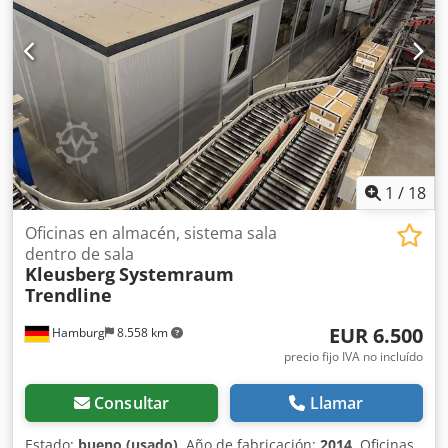
Ancho de los elementos: aprox. 1,03 m Longitud: aprox.
21,40 m; la "abertura" para el paso mide aprox. 4,40 m
Profundidad: aprox. 4,24 m Altura de la planta baja: aprox.
2,86 m Dodpfx Acezqz D Asqokr Todas las oficinas están
cerradas en tres lados y, por lo tanto, tienen un lado
adosado a la pared del pabellón. Sin suelo. Estado: bueno
Disponibilidad: a partir del cuarto trimestre de 2026,
aproximadamente. Ubicación: Hamburgo
1
/
18
Oficinas en almacén, sistema sala
dentro de sala
Kleusberg
Systemraum
Trendline
EUR 6.500
Hamburg
8.558 km
precio fijo IVA no incluído
Consultar
Llamar
Estado:
bueno (usado)
, Año de fabricación:
2014
, Oficinas