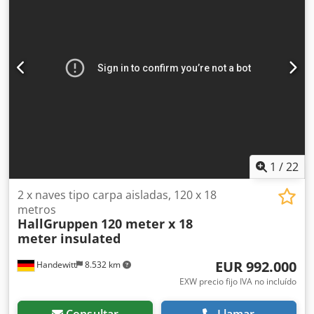
cuenta del comprador en Dinamarca (podemos
recomendar una empresa especializada en desmontaje).
Es necesario solicitar un nuevo toldo (posiblemente
podamos proporcionar un toldo con aislamiento).
Dkedpfozfaqqox Acqor Se aceptan inspecciones. Consulte
el vídeo adjunto a este anuncio (muestra el toldo con
aislamiento). Más información y más vídeos disponibles
bajo petición.
1
/
22
2 x naves tipo carpa aisladas, 120 x 18
metros
HallGruppen
120 meter x 18
meter insulated
EUR 992.000
Handewitt
8.532 km
EXW precio fijo IVA no incluído
Consultar
Llamar