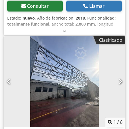
Consultar
Llamar
Estado:
nuevo
, Año de fabricación:
2018
, Funcionalidad:
totalmente funcional
, ancho total:
2.000 mm
, longitud
total:
1.000 mm
, Puertas cortafuegos, todas nuevas, sin
instalar y de alta calidad, abiertas para su fotografía. 2
Clasificado
unidades de puertas cortafuegos de la empresa
Teckentrup Door Solutions (distribuidor KAMO Kran und
Toranlagen). Puertas de protección, puertas de acero,
puertas fabricadas por Teckentrup, modelo T30 FSA 62
(puertas interiores) de un solo batiente. DIN lado derecho,
1000 x 2000 mm, imprimadas en color gris blanco RAL
9002 y con recubrimiento de acero de 1 mm. Las puertas
nunca se han instalado. Marco de contorno (1 unidad)
para mampostería de 265 mm, con guías deslizantes GEZE.
1 cerrador de puerta superior, contacto magnético y
contacto de pestillo para la supervisión del estado.
Cerradura con función antipánico, manilla, 1 unidad
adicional con apertura eléctrica integrada. Resistente al
fuego. El grosor de la hoja de la puerta es de 62 mm. Se
1
/
8
vende sin instalar y en perfecto estado. Dkedjhf I Ewepfx