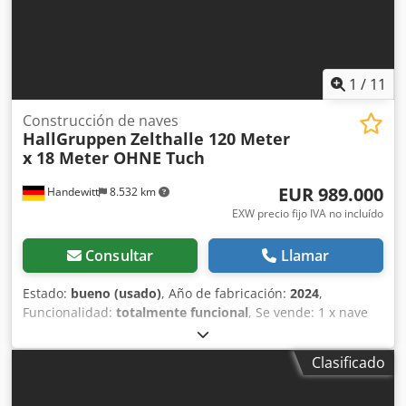
1
/
11
Construcción de naves
HallGruppen
Zelthalle 120 Meter
x 18 Meter OHNE Tuch
EUR 989.000
Handewitt
8.532 km
EXW precio fijo IVA no incluído
Consultar
Llamar
Estado:
bueno (usado)
, Año de fabricación:
2024
,
Funcionalidad:
totalmente funcional
, Se vende: 1 x nave
industrial tipo tienda de campaña de 120 x 18 metros,
fabricada por HallGruppen de Noruega. Precio de compra
Clasificado
original sin puerta lateral: 1,2 millones de euros. Altura
interior: aproximadamente 18 metros. Desmontaje por