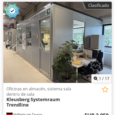
Clasificado
1
/
17
Oficinas en almacén, sistema sala
dentro de sala
Kleusberg
Systemraum
Trendline
Hofheim am Taunus