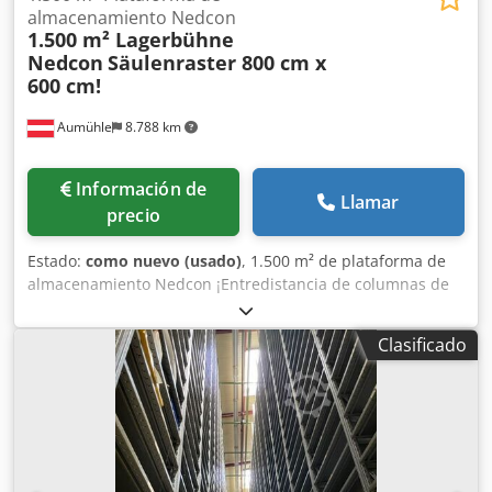
almacenamiento Nedcon
1.500 m² Lagerbühne
Nedcon
Säulenraster 800 cm x
600 cm!
Aumühle
8.788 km
Información de
Llamar
precio
Estado:
como nuevo (usado)
, 1.500 m² de plataforma de
almacenamiento Nedcon ¡Entredistancia de columnas de
800 cm x 600 cm! Producto usado, en excelentes
condiciones, como nuevo, ver imágenes. Altura del borde
Clasificado
superior de la plataforma: 370 cm. Carga admisible: 500
kg/m². Disponibles diferentes tipos de revestimientos de
suelo. Disponibles elevadores de carga, escaleras,
barandillas y accesorios en cantidad suficiente. Posibilidad
de planificación CAD e instalación. Posibilidad de venta
parcial. Dodpfx Ashzxbpocqokr Precio negociable:
¡consultar! El producto está en stock. Posibilidad de