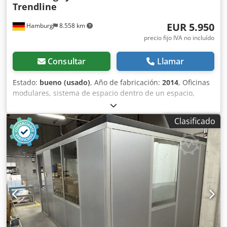
Trendline
EUR 5.950
Hamburg
8.558 km
precio fijo IVA no incluído
Consultar
Llamar
Estado:
bueno (usado)
, Año de fabricación:
2014
, Oficinas
modulares, sistema de espacio dentro de un espacio,
aproximadamente 39 m² – de segunda mano: Precio en el
lugar de almacenamiento: 5.950 € (neto), desmontado,
Clasificado
embalado y cargado. Posición 9: Fabricante: Kleusberg
Modelo: Sistema modular Trendline Año de fabricación:
desconocido, probablemente 2014 Techo transitable con
una carga máxima de 100 kg Ancho del módulo:
aproximadamente 1,03 m Dodpjzqzxtofx Acqskr Longitud:
aproximadamente 9,30 m (9 módulos) Profundidad:
aproximadamente 4,25 m (4 módulos) Altura:
aproximadamente 2,96 m 1 puerta Todas las oficinas están
cerradas en tres lados, por lo que un lado está adosado a
la pared del almacén. Incluye iluminación y otros