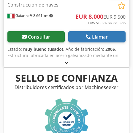
Acqsr Oportunidad para una protección contra incendios
Construcción de naves
óptima de los espacios interiores. Precio negociable.
EUR 8.000
Gaiarine
8.661 km
Nuestro precio de referencia es de 1.150 € netos,
EUR 9.500
recolección en nuestras instalaciones, más los gastos de
EXW VB IVA no incluído
embalaje. Salvo errores u omisiones en los datos técnicos.
Venta solo en países de la Unión Europea.
Consultar
Llamar
Estado:
muy bueno (usado)
, Año de fabricación:
2005
,
Estructura fabricada en acero galvanizado mediante un
proceso de inmersión en caliente, compuesta por cerchas
tubulares y pilares de dimensiones adecuadas, anclada al
suelo mediante tacos. Dimensiones: 20.100 x 12.300 x 4850
SELLO DE CONFIANZA
mm de altura. Dsdpfx Aozkqmmjcqskr
Distribuidores certificados por Machineseeker