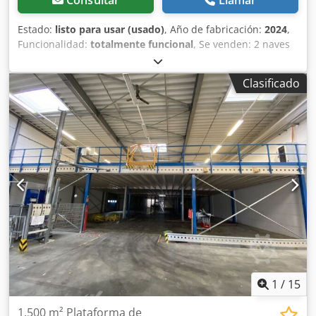
Estado:
listo para usar (usado)
, Año de fabricación:
2024
,
Funcionalidad:
totalmente funcional
, Se venden: 2 naves
industriales tipo hangar, cada una de 120 x 18 metros,
fabricadas por DallGruppen. Precio original de ambas, sin
Clasificado
puertas laterales: 2,4 millones de euros. Altura interior:
aproximadamente 18 metros. Desmontaje por parte del
comprador en Dinamarca (se requiere un camión con
grúa). No son adecuadas para Noruega, Suecia y Finlandia
debido a la nieve, que puede alcanzar los 100 kg/m².
Dkodpfxsy Nnuho Acqer Se ofrece la posibilidad de
inspección. Consulte el vídeo incluido en este anuncio.
Más información y vídeo disponibles bajo petición.
1
/
15
1.500 m² Plataforma de