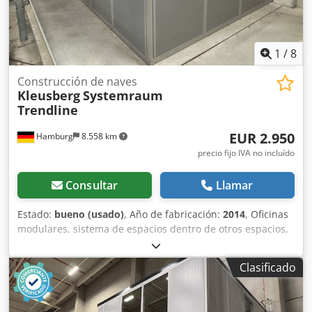
elementos, en la medida en que estén disponibles. Sin
suelo. Venta sin muebles ni otros elementos. Estado:
bueno Disponibilidad: a partir del cuarto trimestre de
2026, aproximadamente. Ubicación: Hamburgo
1
/
8
Construcción de naves
Kleusberg
Systemraum
Trendline
EUR 2.950
Hamburg
8.558 km
precio fijo IVA no incluído
Consultar
Llamar
Estado:
bueno (usado)
, Año de fabricación:
2014
, Oficinas
modulares, sistema de espacios dentro de otros espacios,
aproximadamente 19 m² – usadas: Precio desde el lugar de
almacenamiento: 2.950 € (neto), desmontadas, embaladas
Clasificado
y listas para su transporte. Posición 10: Fabricante:
Kleusberg Tipo: Sistema de espacio Trendline Año de
fabricación: desconocido, probablemente 2014 Techo