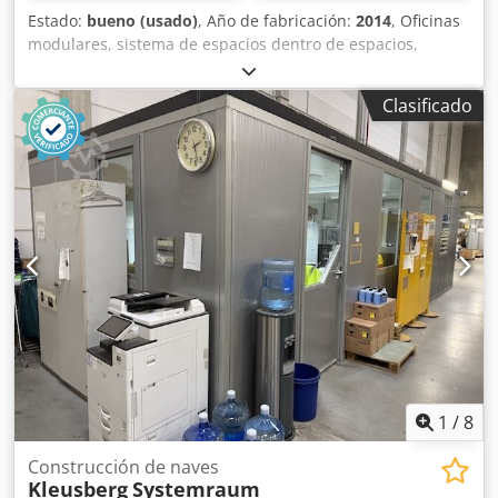
Estado:
bueno (usado)
, Año de fabricación:
2014
, Oficinas
modulares, sistema de espacios dentro de espacios,
aproximadamente 150 m², varias estancias – de segunda
mano: Precio en el lugar de almacenamiento: 19.500 €
Clasificado
(neto), desmontado, embalado y listo para ser
transportado. Posición 8: Fabricante: Kleusberg Tipo:
Sistema de oficinas Trendline Año de fabricación:
desconocido, probablemente 2014 Techo transitable con
carga máxima de 100 kg Ancho del módulo:
aproximadamente 1,03 m Longitud: aproximadamente
21,40 m Profundidad: aproximadamente 7,60 m o 8,10 m
(6-7 módulos) Altura: aproximadamente 2,96 m Varias
puertas Todas las oficinas están cerradas por tres lados y,
por lo tanto, uno de sus lados está adosado a la pared del
pabellón Incluye iluminación, etc., según disponibilidad
Sin suelo Venta sin muebles, etc. Estado: bueno Disponible
a partir de aproximadamente el cuarto trimestre de 2026
Dkodpezqzyqofx Acqsr Ubicación: Hamburgo
1
/
8
Construcción de naves
Kleusberg
Systemraum