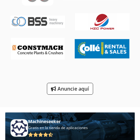
Máquina De Orden
Máquina De Recolección
Máquina De Soldadura
Máquina De Trabajo De Metal
Máquinas De Inserción
Puesto De Trabajo
Que Forma La Máquina
Anuncie aquí
Sistema De Extracción De
Machineseeker
Gratis en la tienda de aplicaciones