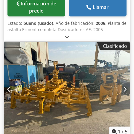
Información de
Llamar
precio
Estado:
bueno (usado)
, Año de fabricación:
2006
, Planta de
asfalto Ermont completa Dosificadores AE: 2005
Djdpfxjxuwure Afzokr Tambor Ermont: 2006 Puesto de
control ERMIS: 2011 Capacidad: 170 toneladas/hora
Clasificado
1
/
5