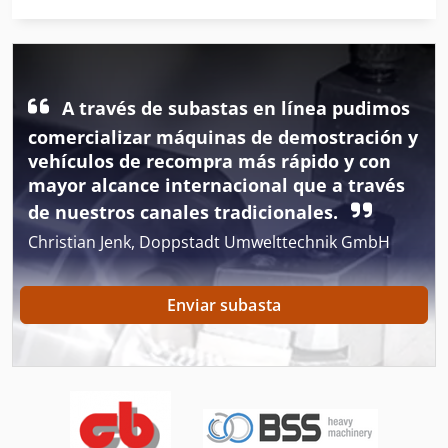
Maquina De Soldar
Maquinas Corte De Vidrios
Maquinas De Coser Industriales
A través de subastas en línea pudimos
comercializar máquinas de demostración y
Maquinas De Embalaje
vehículos de recompra más rápido y con
mayor alcance internacional que a través
Mesa De Trabajo
de nuestros canales tradicionales.
Máquina De Carpintería
Christian Jenk, Doppstadt Umwelttechnik GmbH
Máquina De Fundición
Enviar subasta
Máquina De La Carpintería
Máquina De La Construcción
Máquina De La Molinería
Máquina De Materia Textil