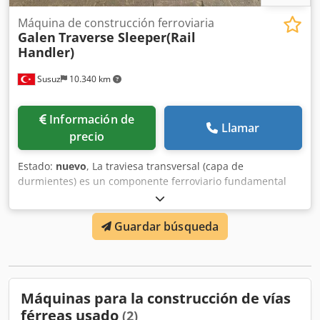
Máquina de construcción ferroviaria
Galen
Traverse Sleeper(Rail
Handler)
Susuz
10.340 km
Información de
Llamar
precio
Estado:
nuevo
, La traviesa transversal (capa de
durmientes) es un componente ferroviario fundamental
que fija los rieles a la anchura correcta, distribuye las
cargas de manera uniforme y garantiza la estabilidad de la
Guardar búsqueda
vía. Dkjdpfew Nrxisx Afzer
Máquinas para la construcción de vías
férreas usado
(2)