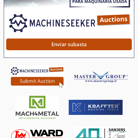
Máquina De Café
Máquina De Carpintería
Máquina De Cepillado
Máquina De Coser Industrial
Enviar subasta
Máquina De Desarrollo
Máquina De Dibujo
Máquina De Forja
Máquina De Fundición
Máquina De La Carpintería
Máquina De La Construcción
Máquina De Medición De Engranajes