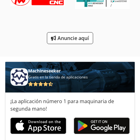
Máquina De Orden
Máquina De Trabajo De Metal
Máquinas De Cepillado
Anuncie aquí
Máquinas De Inserción
Que Forma La Máquina
Machineseeker
Gratis en la tienda de aplicaciones
¡La aplicación número 1 para maquinaria de
segunda mano!