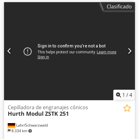
Clasificado
1
/
4
Cepilladora de engranajes cónicos
Hurth Modul
ZSTK 251
Lahr/Schwarzwald
8.334 km