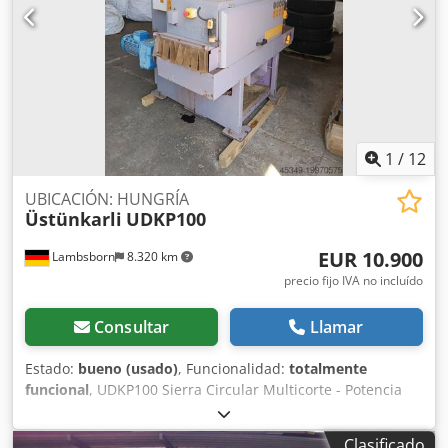
1
/
12
UBICACIÓN: HUNGRÍA
Üstünkarli
UDKP100
EUR 10.900
Lambsborn
8.320 km
precio fijo IVA no incluído
Consultar
Llamar
Estado:
bueno (usado)
, Funcionalidad:
totalmente
funcional
, UDKP100 Sierra Circular Multicorte - Potencia
del motor: 37kW - Altura máxima de corte: 100mm - Ancho
máximo de corte: 300mm Dsdpfx Ahexbrutsyekr - Ancho
Clasificado