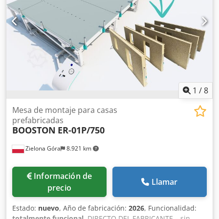
1
/
8
Mesa de montaje para casas
prefabricadas
BOOSTON
ER-01P/750
Zielona Góra
8.921 km
Información de
Llamar
precio
Estado:
nuevo
, Año de fabricación:
2026
, Funcionalidad:
totalmente funcional
, DIRECTO DEL FABRICANTE – sin