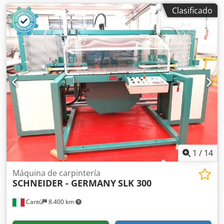
Clasificado
1
/
14
Máquina de carpintería
SCHNEIDER - GERMANY
SLK 300
Cantù
8.400 km