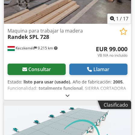
1
/
17
Maquina para trabajar la madera
Randek
SPL 728
EUR 99.000
Kecskemét
9.215 km
VB IVA no incluído
Consultar
Llamar
Estado:
listo para usar (usado)
, Año de fabricación:
2005
,
Funcionalidad:
totalmente funcional
, SIERRA CORTADORA
GIRATORIA RANDEK Dkedpfx Ajvryhgohysr
Clasificado