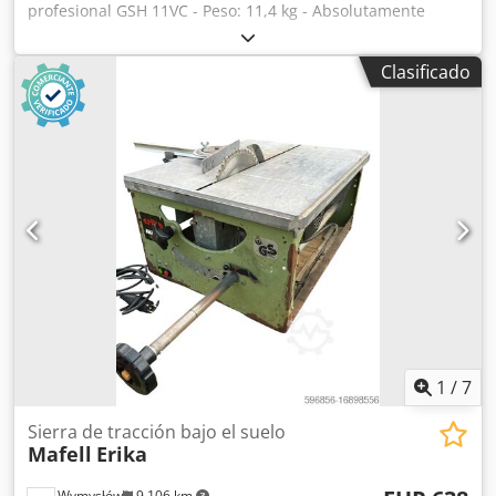
profesional GSH 11VC - Peso: 11,4 kg - Absolutamente
como nuevo Dkedpfx Ahjy R U Nbjyer - Incluye 3 cinceles
nuevos - 1700 vatios - SDS max - Año de fabricación: 2018
Clasificado
Estuvo colocado en un vehículo de servicio.
1
/
7
Sierra de tracción bajo el suelo
Mafell
Erika
Wymysłów
9.106 km