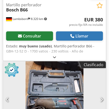
Martillo perforador
Bosch
B66
EUR 380
Lambsborn
8.320 km
precio fijo IVA no incluído
Consultar
Llamar
Estado:
muy bueno (usado)
, Martillo perforador B66 -
GBH-12-52 D - 1700 vatios - 230 voltios - Año de
fabricación: 2018 - Portaherramientas SDS max Dsdey R U
U Repfx Ahyekr Ha sido usado parcialmente.
Clasificado