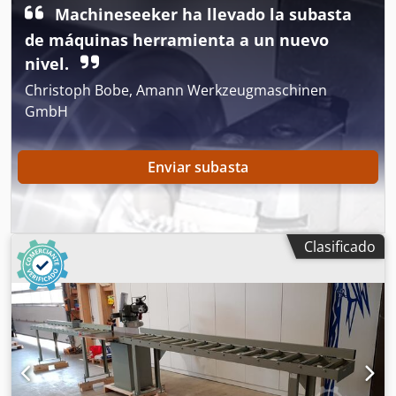
de trabajo R.Beck "Vario". Longitud máxima de pieza de
Machineseeker ha llevado la subasta
trabajo: 3.100 mm. Inclinación ajustable de 0 a 45°. Venta
de máquinas herramienta a un nuevo
en el estado actual en la ubicación de Seevetal, sin
transporte, sujeta a venta previa. Dedpfx Ajy Id Sgjhyokr
nivel.
Christoph Bobe, Amann Werkzeugmaschinen
GmbH
Enviar subasta
Clasificado