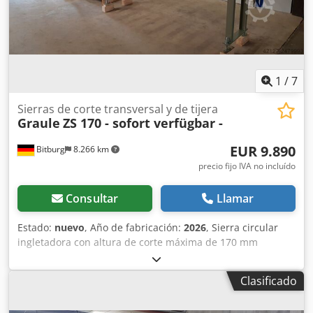
1
/
7
Sierras de corte transversal y de tijera
Graule
ZS 170 - sofort verfügbar -
EUR 9.890
Bitburg
8.266 km
precio fijo IVA no incluído
Consultar
Llamar
Estado:
nuevo
, Año de fabricación:
2026
, Sierra circular
ingletadora con altura de corte máxima de 170 mm
estructura robusta de hierro fundido guía de cojinetes de
bolas de precisión del carro de la herramienta sobre ejes
Clasificado
de acero endurecido y rectificado avance manual de la
sierra ajuste rápido del ángulo de inglete hasta 65°