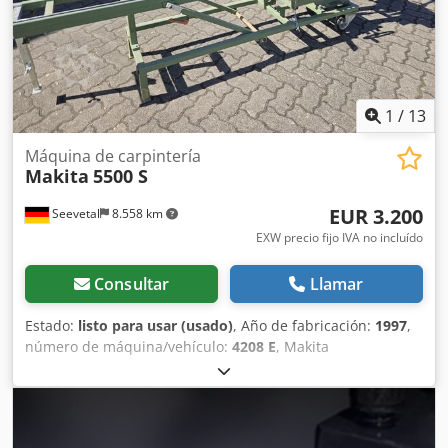
Interruptor de protección del motor con disparo por falta
de tensión Interruptor principal bloqueable Freno de
motor automático Tope auxiliar orientable Visible en
ARDENAS
1
/
13
Máquina de carpintería
Makita
5500 S
EUR 3.200
Seevetal
8.558 km
EXW precio fijo IVA no incluído
Consultar
Llamar
Estado:
listo para usar (usado)
, Año de fabricación:
1997
,
número de máquina/vehículo:
4208 E
, Makita
ensambladora de carpintería modelo 5500 S. Motor 1.420
W, 230 voltios, 50 Hz. Velocidad de la hoja para cortes
longitudinales: 1.650 rpm, velocidad de la hoja para cortes
transversales: 2.200 rpm. Completa con mesa de sierra y