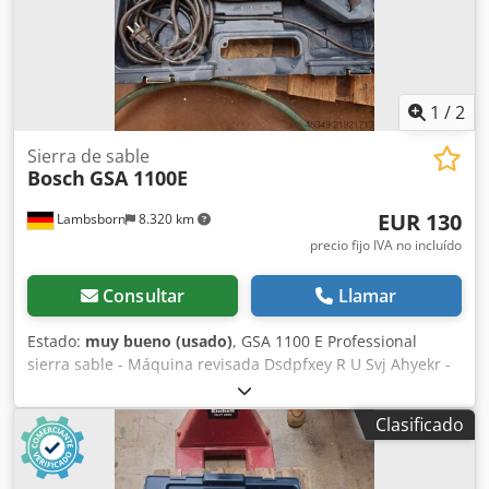
1
/
2
Sierra de sable
Bosch
GSA 1100E
EUR 130
Lambsborn
8.320 km
precio fijo IVA no incluído
Consultar
Llamar
Estado:
muy bueno (usado)
, GSA 1100 E Professional
sierra sable - Máquina revisada Dsdpfxey R U Svj Ahyekr -
1100 vatios
Clasificado