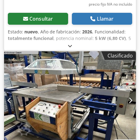
precio fijo IVA no incluído
Consultar
Llamar
Estado:
nuevo
, Año de fabricación:
2026
, Funcionalidad:
totalmente funcional
, potencia nominal:
5 kW (6,80 CV)
, 5
kW, 7,5 CV Dsdpfxodxw U Ie Ahyekr Altura de corte: 200
mm Inclinable hasta 60° hacia la izquierda y hasta 30°
Clasificado
hacia la derecha mediante manivela desde la parte
delantera. Altura de corte con una inclinación de 45°: 140
mm Ancho de corte: 420 mm. Ancho de corte con una
inclinación de 45°: 290 mm Girable hasta 60° hacia la
izquierda y hasta 45° hacia la derecha. Incluye hoja de
sierra para madera. Rodillo de alimentación pesado de
6000 mm, lado de montaje a la izquierda, tope deslizante
con rueda de mano ajustable longitudinalmente desde la
máquina, fijación neumática, longitud con lectura digital,
pantalla digital en versión de 230 V. Rodillo de
alimentación pesado de 4000 mm, lado de montaje a la
derecha. La máquina se puede inclinar lateralmente desde
la parte delantera mediante una manivela y un engranaje