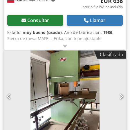
EUR 638
precio fijo IVA no incluído
Consultar
Llamar
Estado:
muy bueno (usado)
, Año de fabricación:
1986
,
Sierra de mesa MAFELL Erika, con tope ajustable
lateralmente Dksdoud At Ropfx Ahyjr
Clasificado