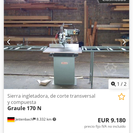
máximo de trabajo: 450mm - Diámetro de las sierras
circulares: 250-300-350mm - Velocidad de trabajo:
40m/min - Alimentación por cinta de cadena - Ajuste
manual de la altura de la hoja - Bastidor de acero extra
grueso, eje de acero especialmente aleado, templado y
rectificado - Ajuste manual de altura de la hoja según el
diámetro de la hoja seleccionada - Gran juego de anillos
separadores incluido - Precio desde ubicación en Hungría
Debido a la antigüedad de la máquina usada, la garantía
queda excluida en ventas a clientes comerciales.
1
/
2
Sierra ingletadora, de corte transversal
y compuesta
Graule
170 N
EUR 9.180
Jettenbach
8.332 km
precio fijo IVA no incluído