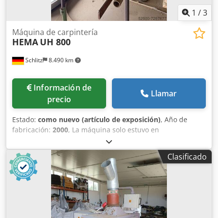
1
/
3
Máquina de carpintería
HEMA
UH 800
Schlitz
8.490 km
Información de
Llamar
precio
Estado:
como nuevo (artículo de exposición)
, Año de
fabricación:
2000
, La máquina solo estuvo en
funcionamiento durante dos semanas. Prácticamente es
nueva y no se ha utilizado. Dkedpfx Ahjh T Ayqjyor
Clasificado