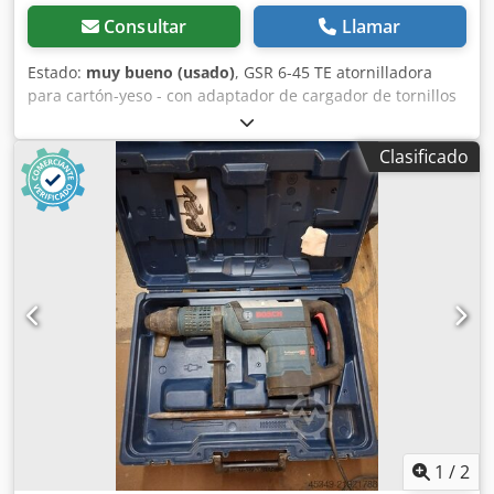
Consultar
Llamar
Estado:
muy bueno (usado)
, GSR 6-45 TE atornilladora
para cartón-yeso - con adaptador de cargador de tornillos
MA 5 - año 2015 - usada Dksdpfx Ahjy Sah Esyjr
Clasificado
1
/
2