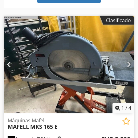
Clasificado
1
/
4
Máquinas Mafell
MAFELL
MKS 165 E