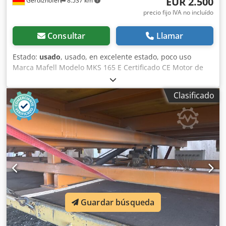
EUR 2.500
Gerolzhofen
8.537 km
precio fijo IVA no incluído
Consultar
Llamar
Estado:
usado
, usado, en excelente estado, poco uso
Marca Mafell Modelo MKS 165 E Certificado CE Motor de
2,7 kW Motor con freno Altura de corte 165 mm Diámetro
de la hoja 410 mm Precio nuevo aprox. 4.000,00 € Dkodpfx
Clasificado
Ahoycxhkjyor Ubicación: 97447 Gerolzhofen, cargado
libremente, sin embalar Entrega en el estado actual, tal
como se inspeccionó, sin garantía ni responsabilidad
Guardar búsqueda