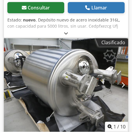
Consultar
Llamar
Estado:
nuevo
, Depósito nuevo de acero inoxidable 316L,
con capacidad para 5000 litros, sin usar. Cedpfxezcg Ufj
Apmeha
Clasificado
1
/
10