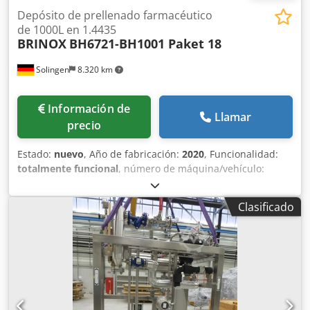
Depósito de prellenado farmacéutico
de 1000L en 1.4435
BRINOX
BH6721-BH1001 Paket 18
Solingen
8.320 km
Información de
Llamar
precio
Estado:
nuevo
, Año de fabricación:
2020
, Funcionalidad:
totalmente funcional
, número de máquina/vehículo:
BH6721-BH1001
, capacidad del depósito:
1.000 l
,
Equipamiento:
documentación / manual
, BRINOX 1.000 L
Clasificado
Depósito de prellenado – 1.4435 – Doble camisa – PED
Módulo G – TÜV SÜD – FAT – 2020 – Estado como nuevo
Fabricante: BRINOX d.o.o. Tipo: SVMBBl-1000 Nº de placa:
BH6721-BH1001 Nº de serie: 1003453 Año de fabricación:
2020 Estado: Como nuevo / sin uso DATOS TÉCNICOS Tipo
de producto: Depósito de prellenado / Depósito de proceso
Volumen nominal: 1.000 litros Codpfoykpqrjx Apmeha