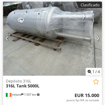
Clasificado
1
/
4
Depósito 316L
316L Tank
5000L
EUR 15.000
Ireland
7.507 km
precio fijo IVA no incluído