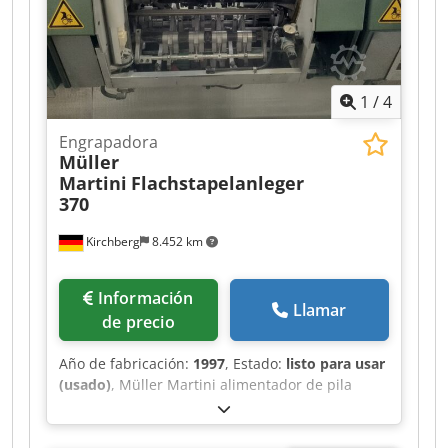
1
/
4
Engrapadora
Müller
Martini
Flachstapelanleger
370
Kirchberg
8.452 km
Información
Llamar
de precio
Año de fabricación:
1997
, Estado:
listo para usar
(usado)
, Müller Martini alimentador de pila
plana 370, año de fabricación 1997 6x
Djdpfxswvmp Ro Ab Sjck