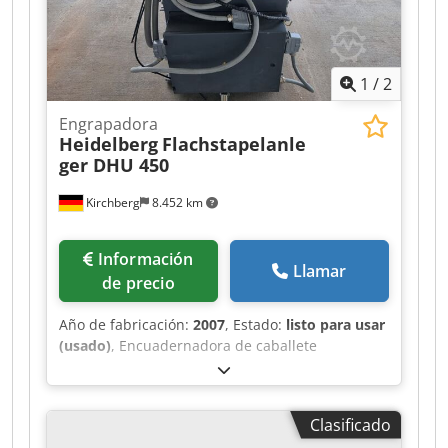
1
/
2
Engrapadora
Heidelberg
Flachstapelanle
ger DHU 450
Kirchberg
8.452 km
Información
Llamar
de precio
Año de fabricación:
2007
, Estado:
listo para usar
(usado)
, Encuadernadora de caballete
Dsdpfxoxw Iryj Ab Sjck Heidelberg alimentador
de pila plana DHU 450
Clasificado