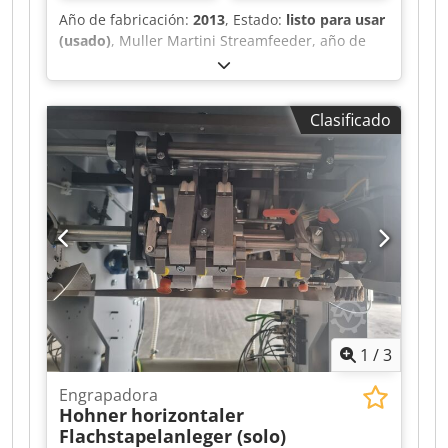
Año de fabricación:
2013
, Estado:
listo para usar
(usado)
, Muller Martini Streamfeeder, año de
construcción 2013 Dcodpfxst Iyhzj Ab Sjk
Clasificado
1
/
3
Engrapadora
Hohner
horizontaler
Flachstapelanleger (solo)