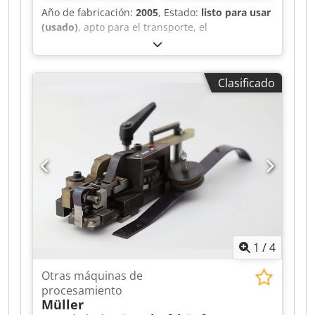
Año de fabricación:
2005
, Estado:
listo para usar
(usado)
, apto para el transporte, el
funcionamiento cíclico, el desmolde y el soplado.
Dcjdjh Svyvspfx Ab Sek
Clasificado
1
/
4
Otras máquinas de
procesamiento
Müller