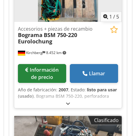
1
/
5
Accesorios + piezas de recambio
Bograma
BSM 750-220
Eurolochung
Kirchberg
8.452 km
Información
Llamar
de precio
Año de fabricación:
2007
, Estado:
listo para usar
(usado)
, Bograma BSM 750-220, perforadora
para trabajos de encuadernación según la
norma europea Dcodpfxsiz T Txj Ab Sok –
Centrado y guías para cintas en diferentes
Clasificado
tamaños – Soporte para la parte superior,
central e inferior