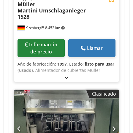
Müller
Martini
Umschlaganleger
1528
Kirchberg
8.452 km
Información
Llamar
de precio
Año de fabricación:
1997
, Estado:
listo para usar
(usado)
, Alimentador de cubiertas Müller
Martini 1528, año de fabricación 1997
Dodewvmqbjpfx Ab Sock
Clasificado