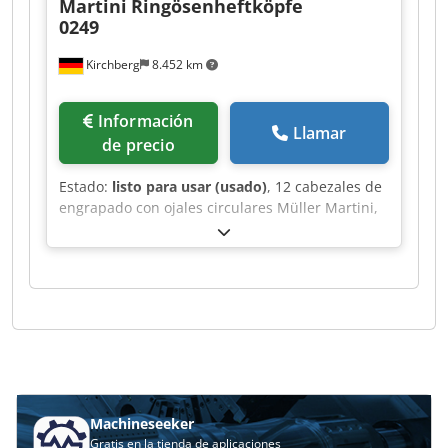
Martini
Ringösenheftköpfe
0249
Kirchberg
8.452 km
Información
Llamar
de precio
Estado:
listo para usar (usado)
, 12 cabezales de
engrapado con ojales circulares Müller Martini,
modelo 0249. Dcodpfxjh Rayze Ab Sok
Machineseeker
Gratis en la tienda de aplicaciones