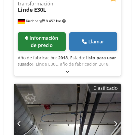
transformación
Linde
E30L
Kirchberg
8.452 km
Información
Llamar
de precio
Año de fabricación:
2018
, Estado:
listo para usar
(usado)
, Linde E30L, año de fabricación 2018,
20.310 horas, Triplex 513cm, 3º + 4º válvula con
SS+ZVG Djdeu S Sq Iopfx Ab Sock
Clasificado