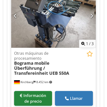
1
/
3
Otras máquinas de
procesamiento
Bograma
mobile
Überführung /
Transfereinheit UEB 550A
Kirchberg
8.452 km
Información
Llamar
de precio