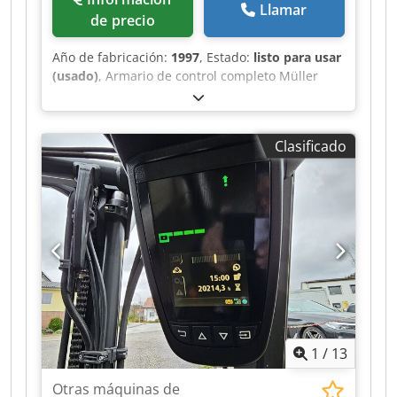
Llamar
de precio
Año de fabricación:
1997
, Estado:
listo para usar
(usado)
, Armario de control completo Müller
Martini, año de fabricación 1997 Dcsdpfxowvmp
De Ab Sok
Clasificado
1
/
13
Otras máquinas de