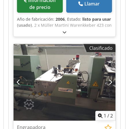
Información
Llamar
de precio
Año de fabricación:
2006
, Estado:
listo para usar
(usado)
, 2 x Müller Martini Warenkkeber 423 con
Robatech Hotmelt Concept B 5/2, año 2006 para
Müller Martini Tempo grapadora de caballete.
Dodpfx Ajxfwvqjb Sock En buen estado
Clasificado
1
/
2
Engrapadora