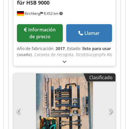
für HSB 9000
Kirchberg
8.452 km
Información
Llamar
de precio
Año de fabricación:
2017
, Estado:
listo para usar
(usado)
, Carpeta de recogida. Dcsdslucypspfx Ab
Sjk Alimentador horizontal de pilas planas
Hohner (solo) para HSB 9000.
Clasificado