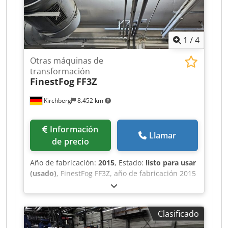
1
/
4
Otras máquinas de
transformación
FinestFog
FF3Z
Kirchberg
8.452 km
Información
Llamar
de precio
Año de fabricación:
2015
, Estado:
listo para usar
(usado)
, FinestFog FF3Z, año de fabricación 2015
7 x boquilla doble Dsdpfx Abot Uwiij Ssck
Clasificado