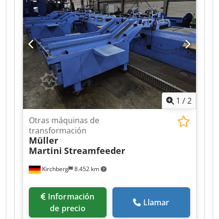
1
/
2
Otras máquinas de
transformación
Müller
Martini
Streamfeeder
Kirchberg
8.452 km
Información
Llamar
de precio