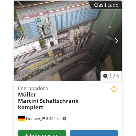
Clasificado
1
/
4
Engrapadora
Müller
Martini
Schaltschrank
komplett
Kirchberg
8.452 km
Información