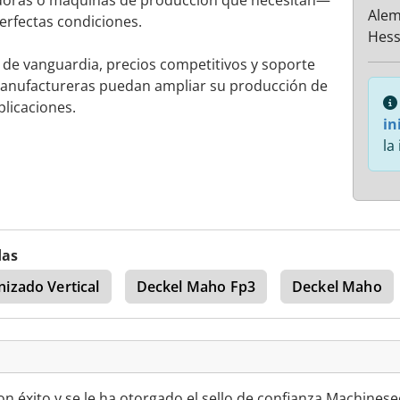
sadoras o máquinas de producción que necesitan—
Alem
erfectas condiciones.
Hes
 de vanguardia, precios competitivos y soporte
manufactureras puedan ampliar su producción de
plicaciones.
in
la
das
izado Vertical
Deckel Maho Fp3
Deckel Maho
 éxito y se le ha otorgado el sello de confianza Machinese