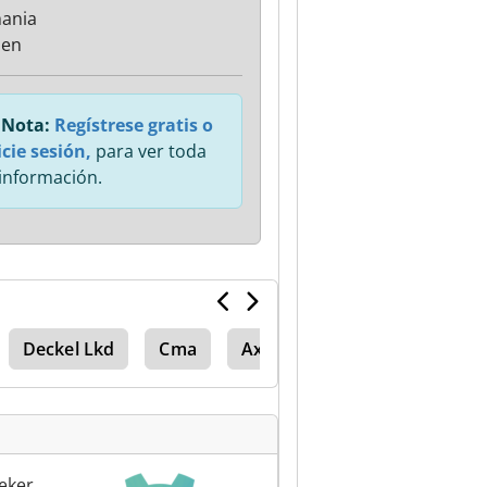
ania
sen
Nota:
Regístrese gratis o
icie sesión,
para ver toda
 información.
Deckel Lkd
Cma
Axa Vsc 1
eker.