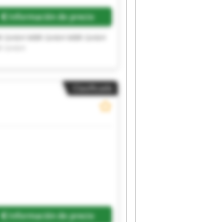
Información de precio
R GmbH MBR GmbH MBR GmbH
R GmbH
Clasificado
Información de precio