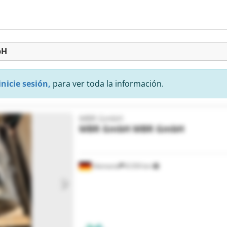
bH
inicie sesión,
para ver toda la información.
MBR GmbH
MBR GmbH
MBR GmbH
Alemania
8.559 km
Pedir más fotos