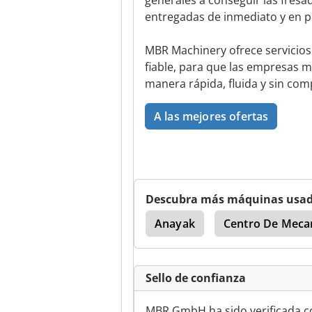
generales a conseguir las fre
entregadas de inmediato y en p
MBR Machinery ofrece servicios
fiable, para que las empresas 
manera rápida, fluida y sin com
A las mejores ofertas
Descubra más máquinas usa
eckel Maho Heidenhain
Anayak
Centro De Mecan
Sello de confianza
MBR GmbH ha sido verificada con