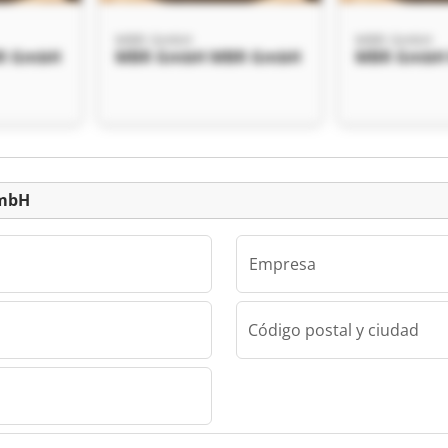
MBR GmbH
MBR GmbH
R GmbH
MBR GmbH MBR GmbH
MBR GmbH
Clasificado
GmbH
Empresa
Código postal y ciudad
R GmbH