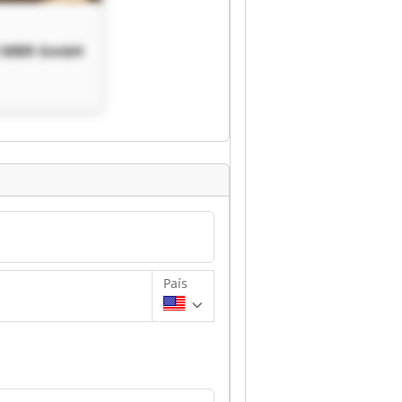
 MBR GmbH
País