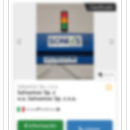
Salvamac Sp. z o.o. Salvamac Sp. z o.o. Salvamac
Clasificado
Sp. z o.o. Salvamac Sp. z o.o. Salvamac Sp. z o.o.
Salvamac Sp. z o.o. Salvamac Sp. z o.o. Salvamac
Sp. z o.o. Salvamac Sp. z o.o. Salvamac Sp. z o.o.
1
/
1
Salvamac Sp. z o.o.
Salvamac Sp. z
o.o.
Salvamac Sp. z o.o.
Treviso
8.640 km
Información
Llamar