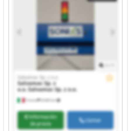
Salvamac Sp. z o.o. Salvamac Sp. z o.o. Salvamac
Sp. z o.o. Salvamac Sp. z o.o. Salvamac Sp. z o.o.
1
/
1
Salvamac Sp. z o.o.
Salvamac Sp. z
o.o.
Salvamac Sp. z o.o.
Treviso
8.640 km
Información
Llamar
de precio