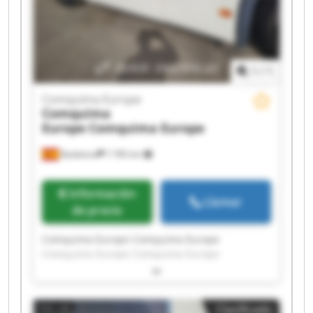
1
/
1
Comquima Europe
Comquima
Europe
Comquima Europe
Badalona
7.785 km
Información
Llamar
de precio
Comquima Europe Comquima Europe
Comquima Europe Comquima Europe
Comquima Europe Comquima Europe
Comquima Europe Comquima Europe
Comquima Europe Comquima Europe
Clasificado
Comquima Europe Comquima Europe