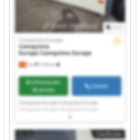
1
/
1
Comquima Europe
Comquima
Europe
Comquima Europe
Seva
7.793 km
Información
Llamar
de precio
Comquima Europe Comquima Europe
Comquima Europe Comquima Europe
Comquima Europe Comquima Europe
Comquima Europe Comquima Europe
Comquima Europe Comquima Europe
Clasificado
Comquima Europe Comquima Europe