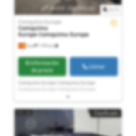
1
/
1
Comquima Europe
Comquima
Europe
Comquima Europe
Seva
7.793 km
Información
Llamar
de precio
Comquima Europe Comquima Europe
Comquima Europe Comquima Europe
Comquima Europe Comquima Europe
Comquima Europe Comquima Europe
Comquima Europe Comquima Europe
Clasificado
Comquima Europe Comquima Europe
Comquima Europe Comquima Europe
Comquima Europe Comquima Europe
Comquima Europe Comquima Europe