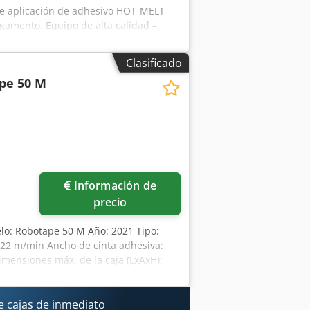
 de aplicación de adhesivo HOT-MELT
gamento. Equipo de alta calidad –
muebles • Industria maderera • Líneas
0-60 Hz 400V (trifásico) Potencia: hasta
Clasificado
s: 2 Modelo: HB 6050-2 NI120 📦
pe 50 M
 mangueras calefactadas (¡completas!)
 Artículo usado • Presenta signos
e en las fotos Dkodpfxey Aam Nj Afvor •
Información de
precio
lo: Robotape 50 M Año: 2021 Tipo:
 22 m/min Ancho de cinta adhesiva:
mensiones máx. de la caja (LxAxH):
 kg Potencia: 0,4 kW Alimentación: 400
e cajas de inmediato