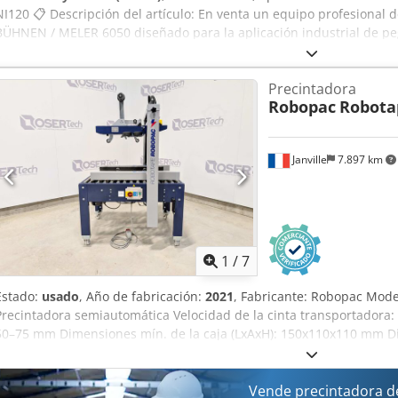
NI120 📋 Descripción del artículo: En venta un equipo profesional
BÜHNEN / MELER 6050 diseñado para la aplicación industrial de pe
fabricación europea, utilizado en: • Empaquetado • Producción de 
de producción ⚙️ Datos técnicos (de la placa): Alimentación: 230V / 5
Precintadora
4,7 kW Temperatura máx.: 200°C Presión máx.: hasta 160 bar Salida
Robopac
Robota
Incluye: ✔️ Unidad de aplicación de adhesivo BÜHNEN / MELER ✔️ 4
✔️ Cables y conectores tal como se muestra en las fotos 🔍 Estado: •
normales de uso • Buen estado técnico • Interior del depósito visibl
Janville
7.897 km
Se vende exactamente como en las imágenes
1
/
7
Estado:
usado
, Año de fabricación:
2021
, Fabricante: Robopac Mode
Precintadora semiautomática Velocidad de la cinta transportadora:
50–75 mm Dimensiones mín. de la caja (LxAxH): 150x110x110 mm Di
∞x500x500 mm Peso mínimo por caja: 1 kg Peso máximo por caja: 50
V – 50 Hz Dkjdpsyy S Imefx Afver Peso: 170 kg
Vende precintadora d