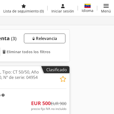
Idioma
Lista de seguimiento
(0)
Iniciar sesión
Menú
venta
(3)
Relevancia
Eliminar todos los filtros
Clasificado
 Tipo: CT 50/50, Año
0, Nº de serie: 04954
m
EUR 500
EUR 900
precio fijo IVA no incluído
Pedir más fotos