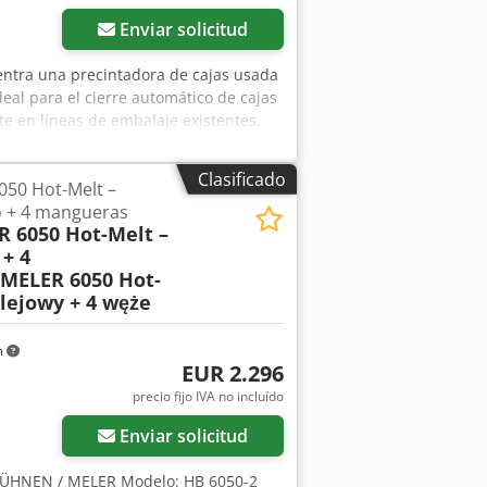
Enviar solicitud
entra una precintadora de cajas usada
eal para el cierre automático de cajas
te en líneas de embalaje existentes.
t * Producción / Líneas de embalaje ⸻
. 50 mm de ancho * Tamaños de caja
Clasificado
50 Hot-Melt –
trucción robusta apta para uso
o + 4 mangueras
rables alcanzan velocidades de
 6050 Hot-Melt –
Hf Sljpfx Afvor ⸻ 📦 Estado *
 + 4
uncionamiento: (aquí se puede añadir:
MELER 6050 Hot-
Cerrado rápido y limpio de cajas ✔
klejowy + 4 węże
edianos a altos ✔ Calidad industrial
m
EUR 2.296
precio fijo IVA no incluído
Enviar solicitud
: BÜHNEN / MELER Modelo: HB 6050-2