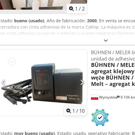
1
/
2
Estado:
bueno (usado)
, Año de fabricación:
2000
, En venta se encu
(cerradora con cinta adhesiva) de la marca Cyklop. La máquina es id
con cinta adhesiva (superior e inferior) y puede integrarse fácilmen
Aplicaciones típicas: * Envíos / Logística * Almacén y Fulfillmen
⚙️ Información técnica * Adecuada para cintas adhesivas de aprox
BÜHNEN / MELER 60
de ajuste variable (ancho y alto) * Transportador integrado * Cons
unidad de adhesiv
industrial * Apta para funcionamiento continuo 👉 Modelos compa
BÜHNEN / MELER
transporte de aprox. 20–23 m/min en versiones modernas Dkedey 
agregat klejowy
Usada, acorde a su antigüedad * Estado visual según imágenes * F
węże
BÜHNEN / 
en funcionamiento / no comprobada / probada) ⸻ 📐 Ventajas ✔ 
Melt – agregat 
Ahorro de tiempo frente al cierre manual ✔ Ideal para volúmenes m
reconocida de Cyklop
Wymysłów
9.106 k
1
/
10
Estado:
muy bueno (usado)
, Estado: usado, operativo Fabricante