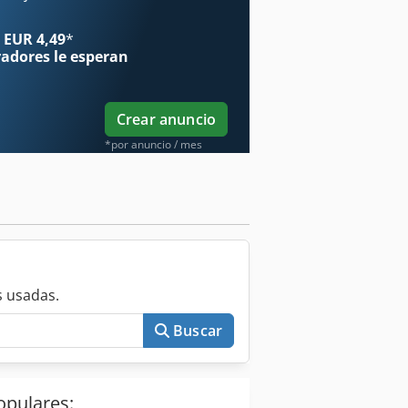
 EUR 4,49
*
radores
le esperan
Crear anuncio
*por anuncio / mes
 usadas.
Buscar
opulares: