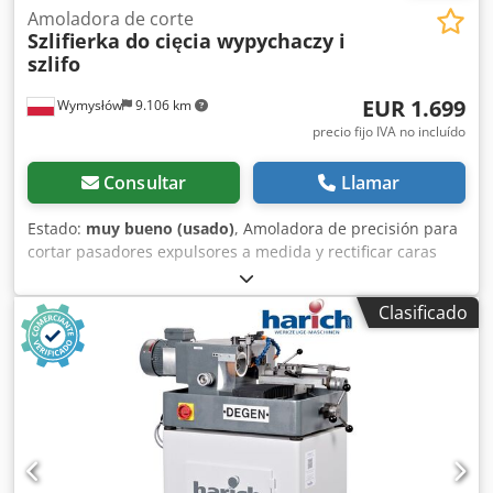
Amoladora de corte
Szlifierka do cięcia wypychaczy i
szlifo
EUR 1.699
Wymysłów
9.106 km
precio fijo IVA no incluído
Consultar
Llamar
Estado:
muy bueno (usado)
, Amoladora de precisión para
cortar pasadores expulsores a medida y rectificar caras
Características del molinillo: Dispositivo de precisión que
permite el corte semiautomático de expulsores a medida y
Clasificado
el rectificado de caras en una sola sujeción. El molinillo se
puede ajustar durante el funcionamiento. La tensión de la
correa se puede ajustar y controlar automáticamente
(cuanto mayor sea la resistencia, más tensa estará la
correa) Amoladora para cortar pasadores expulsores y
rectificar superficies Dodsvyuw Sopfx Anteck Amoladora
para corte de expulsores y rectificado de superficies
Código del fabricante 100 Parámetros del molinillo: