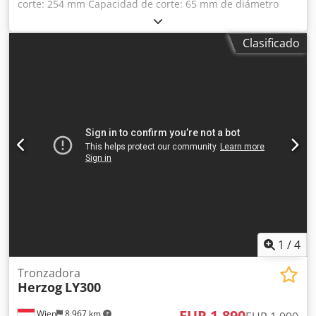
corte: 254 mm Capacidad de corte: 65 mm de diámetro
Dimensiones de la mesa de corte: 345 x 155 mm Dcedpfx
Aezi Suiontjk Recorrido de la mesa: 160 mm Motor de
Clasificado
transmisión: 2800 rpm, 2,2 kW Conexión eléctrica: 3 fases,
400 V Espacio necesario: 790 x 700 x 460 mm Peso
aproximado: 80 kg
1
/
4
Tronzadora
Herzog
LY300
EUR 1.890
Wien
8.967 km