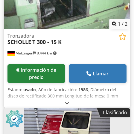
1
/
2
Tronzadora
SCHOLLE
T 300 - 15 K
Metzingen
8.444 km
Información de
Llamar
precio
Estado:
usado
, Año de fabricación:
1986
, Diámetro del
disco de rectificado 300 mm Longitud de la mesa 0 mm
Anchura de la mesa mm Potencia total necesaria 11 kW
Peso de la máquina aprox. toneladas Espacio necesario
Clasificado
aprox. m Djdpfxet Hwzvj Anteck Tronzadora para
materiales duros Tronzadora, palanca manual, suministro
de refrigerante 11 kW