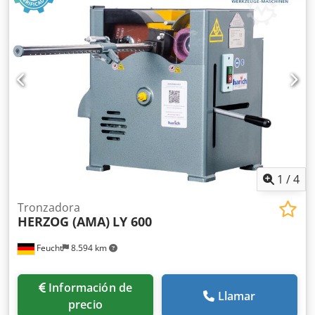
geométrica con informe de pruebas Accesorios: - Sistema
de refrigeración - Manual de instrucciones - Usada, en el
estado en que se encuentra -
1
/
4
Tronzadora
HERZOG (AMA)
LY 600
Feucht
8.594 km
Información de
Llamar
precio