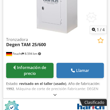
Potencia del motor: 0,735 kW Máx. Velocidad - 3600 rpm
Rango de diámetro - ⌀1-25 mm Longitud máxima: 300 mm
(opcionalmente 500 o 600 mm) Tolerancia de longitud para
⌀25x300mm: +/- 0,01mm Dimensiones LxAnxAl:
430x360x500mm Peso - 109 kg Enlace al vídeo en YouTube:
1
/
4
Tronzadora
Degen
TAM 25/600
Feucht
8.594 km
Información de
Llamar
precio
Estado:
revisado en el taller (usado)
, Año de fabricación:
1992
, Máquina de corte de precisión Fabricante: DEGEN
Modelo: TAM 25/600 Año de fabricación: 1992 -
parcialmente reacondicionada, recién pintada,
Clasificado
Dsdpshfwfajfx Antsck RAL 7035 gris claro / RAL 7012 gris
basalto / N.º de máquina: 1017 Con garantía Verificación