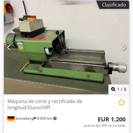
rpm Dcjdpfsb A Rctjx Antek -Discos de lijado: máx. Ø 180
Clasificado
mm -Tensión de funcionamiento: 380 V -Dimensiones:
500/500/1550 mm (alto) -Peso: 170 kg
1
/
8
Máquina de corte y rectificado de
longitud Duoschliff
EUR 1.200
Sonneberg
8.600 km
precio fijo IVA no incluído