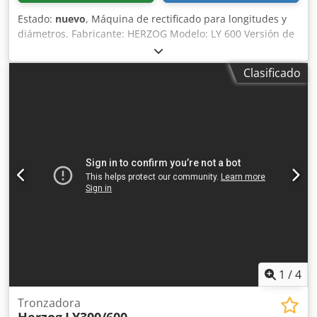
Estado:
nuevo
, Máquina de rectificado para longitudes y
diámetros. Fabricante: HERZOG Modelo: LY 600 Versión de
400 V Tolerancia de longitud: ± 0,01 mm Tolerancia
angular: ± 0,01 mm Rango de diámetro: 1 – 25 mm
Clasificado
Dcjdpfxod Idb Ij Antok Dimensiones: 430 x 360 x 500 mm
Peso: 87 kg Accesorios: - Tope de medición con husillo
micrométrico - Muela de rectificado y disco de corte -
Manual de instrucciones
1
/
4
Tronzadora