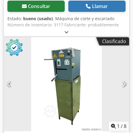
Consultar
Llamar
Estado:
bueno (usado)
, Máquina de corte y escariado
Número de inventario: 3117 Fabricante: probablemente
HAAS Año de fabricación: 1982 Número de máquina:
Tipo/Modelo: Duoschliff Velocidad de la hoja de corte:
Clasificado
Velocidad de la muela abrasiva: Diámetro de la hoja de
corte: 90 mm Diámetro de la muela abrasiva: 100 mm
(muela cónica) Longitud de la pieza de trabajo: 300 mm
Dcjdpfxszmp Are Antsk Motor: 0,25 kW
Accesorios/Equipamiento: Estado: bueno Peso: 50 kg
Dimensiones: 340 x 800 x 300 mm
1
/
8