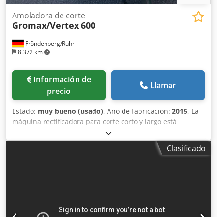
Amoladora de corte
Gromax/Vertex
600
Fröndenberg/Ruhr
8.372 km
Información de
Llamar
precio
Estado:
muy bueno (usado)
, Año de fabricación:
2015
, La
máquina rectificadora para corte corto y largo está
diseñada para el recorte de pernos eyector, pernos de
núcleo, casquillos, punzones de corte y otras piezas de
Clasificado
forma cilíndrica. La longitud deseada de instalación se
logra mediante el rectificado longitudinal preciso en un
solo ciclo de trabajo. El ajuste sencillo y el manejo intuitivo
permiten un recorte rápido de distintas dimensiones y
longitudes, desde Ø 1 hasta aproximadamente 25 mm y
longitudes de hasta 600 mm. La construcción robusta
garantiza una tolerancia de longitud de ±0,01 mm. Solo