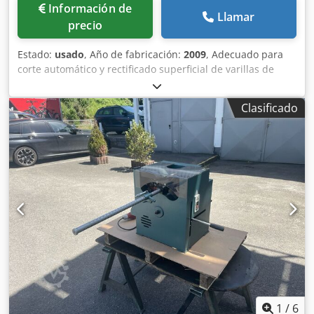
Información de
Llamar
precio
Estado:
usado
, Año de fabricación:
2009
, Adecuado para
corte automático y rectificado superficial de varillas de
carburo y HSS con alta precisión para estándares y
Soluciones especiales Accesorios: Cubierta integral
Clasificado
Alimentación automática (hidroneumática) avance rápido
ajustable mediante el panel táctil dispositivo automático
de extinción de incendios Kraft & Bauer FB 703
posicionamiento longitudinal libremente programable
sistema de control Siemens Simatic HMI Preparación para
la conexión al sistema central de refrigeración Diámetro de
la pieza con cargador de carga: 3 - 20 mm Longitud de la
pieza sin cargador de carga: 3-32 mm Longitud de la pieza:
3-150 mm Dodjwd Ha Sepfx Antock Husillo de rectificado
de velocidad del husillo: 2000 rpm, Peso:
aproximadamente 1.700 kg Dimensiones L x An x Al: 1900 x
1500 x 2400 mm color: gris
1
/
6