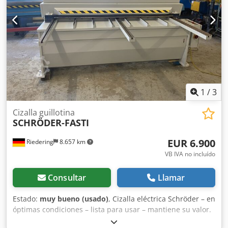
1
/
3
Cizalla guillotina
SCHRÖDER-FASTI
EUR 6.900
Riedering
8.657 km
VB IVA no incluído
Consultar
Llamar
Estado:
muy bueno (usado)
, Cizalla eléctrica Schröder – en
óptimas condiciones – lista para usar – mantiene su valor.
Se vende una cizalla Schröder con tope de profundidad