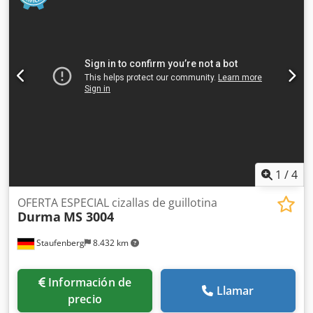
incluido. luz de trabajo y rejilla protectora
1
/
4
OFERTA ESPECIAL cizallas de guillotina
Durma
MS 3004
Staufenberg
8.432 km
Información de
Llamar
precio