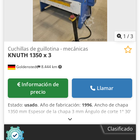
1
/
3
Cuchillas de guillotina - mecánicas
KNUTH
1350 x 3
Goldenstedt
8.444 km
Información de
Llamar
precio
Estado:
usado
, Año de fabricación:
1996
, Ancho de chapa
1350 mm Espesor de la chapa 3 mm Ángulo de corte 1° 30'
Frecuencia de brazada 35 brazadas/min Altura de la mesa
850 mm Tope trasero 450 Dkedswngqfspfx Ai Eer Peso
Clasificado
aproximado de la máquina. 1200 kilos Dimensiones aprox.
1700 x 1650 x 2000 mm tope trasero manual de 450 mm