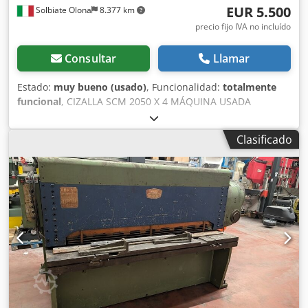
EUR 5.500
Solbiate Olona
8.377 km
precio fijo IVA no incluído
Consultar
Llamar
Estado:
muy bueno (usado)
, Funcionalidad:
totalmente
funcional
, CIZALLA SCM 2050 X 4 MÁQUINA USADA
CÓDIGO INTERNO: SVR 365 Dkodpfxjxzgyke Ai Eor
Clasificado