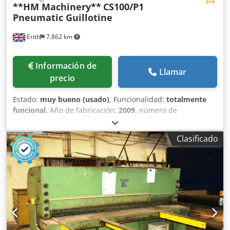
**HM Machinery**
CS100/P1
Pneumatic Guillotine
Erith
7.862 km
Información de
Llamar
precio
Estado:
muy bueno (usado)
, Funcionalidad:
totalmente
funcional
, Año de fabricación:
2009
, número de
máquina/vehículo:
00521120
, ESPECIFICACIONES DE LA
MÁQUINA Grosor máximo de corte: 1,5 mm Longitud
Clasificado
máxima de corte: 1030 mm Ángulo de corte: 3 grados
Presión de trabajo: de 7 a 10 bares Dimensiones (largo x
ancho x alto): 1380 mm x 1210 mm x 1300 mm Peso
aproximado: 195 kg Dsdpfjzia Nzjx Ai Eskr LA MÁQUINA
ESTÁ EQUIPADA CON: Brazo de escuadra Protector trasero
Interruptor de pedal