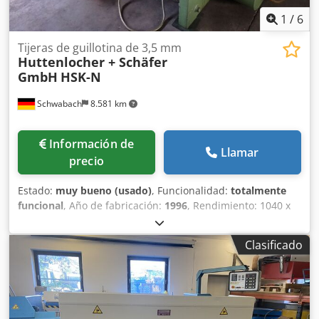
1
/
6
Tijeras de guillotina de 3,5 mm
Huttenlocher + Schäfer
GmbH
HSK-N
Schwabach
8.581 km
Información de
Llamar
precio
Estado:
muy bueno (usado)
, Funcionalidad:
totalmente
funcional
, Año de fabricación:
1996
, Rendimiento: 1040 x
3,5 mm - Protección de la barra de luz en la parte trasera -
Combinación de freno y embrague de Ortlinghaus - Mesa
Clasificado
basculante con rodillos o sistema de elevación de láminas
con rodillos de plástico Dksdjzq Uvxspfx Ai Esr -
Lubricación centralizada