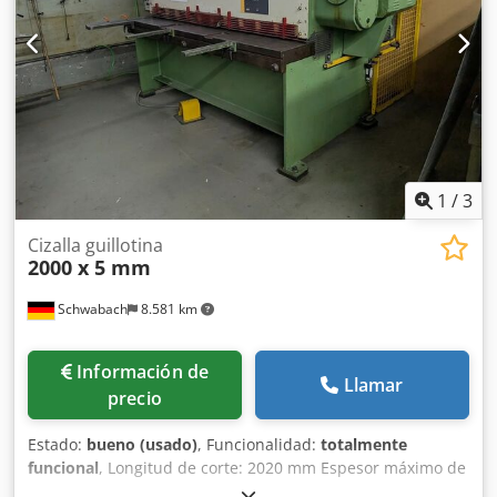
1
/
3
Cizalla guillotina
2000 x 5 mm
Schwabach
8.581 km
Información de
Llamar
precio
Estado:
bueno (usado)
, Funcionalidad:
totalmente
funcional
, Longitud de corte: 2020 mm Espesor máximo de
chapa a 400 N/mm²: 5 mm Espesor máximo de chapa a 750