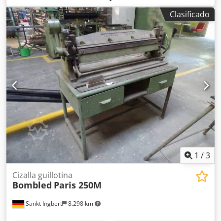
N/mm²: 3 mm Ángulo de corte aprox.: 1,5° Carreras por
Clasificado
minuto: 40 cpm Dsdpfezpg U Dex Ai Eskr Tope trasero
aprox.: 750 mm Salida del soporte: 200 mm
1
/
3
Cizalla guillotina
Bombled
Paris 250M
Sankt Ingbert
8.298 km