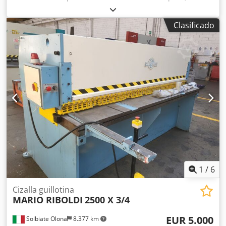
Distancia entre soportes: 2200 mm Potencia total
requerida: 7,5 kW Espacio requerido, aproximadamente:
Clasificado
2,55 x 2,3 x 1,4 m Dodpecxxtysfx Ai Ejkr - Tope trasero -
brazos de apoyo delanteros - botón de parada de
emergencia - interruptor de pedal - contador de piezas
1
/
6
Cizalla guillotina
MARIO RIBOLDI
2500 X 3/4
EUR 5.000
Solbiate Olona
8.377 km