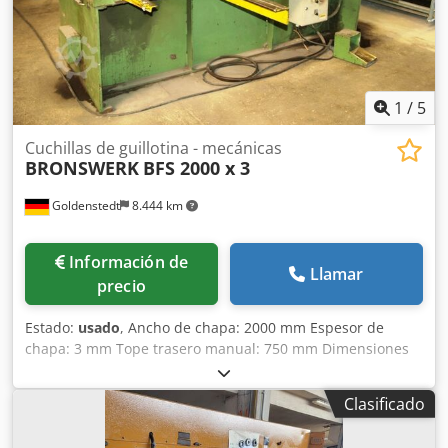
1
/
5
Cuchillas de guillotina - mecánicas
BRONSWERK
BFS 2000 x 3
Goldenstedt
8.444 km
Información de
Llamar
precio
Estado:
usado
, Ancho de chapa: 2000 mm Espesor de
chapa: 3 mm Tope trasero manual: 750 mm Dimensiones
aprox.: 2800 x 1120 x 1510 mm Djdoxfwdzepfx Ai Eekr Peso
aprox.: 1800 kg Cizalla mecánica de manivela Incluye 1 par
Clasificado
de cuchillas de repuesto La máquina estuvo en uso
ocasional hasta el final.