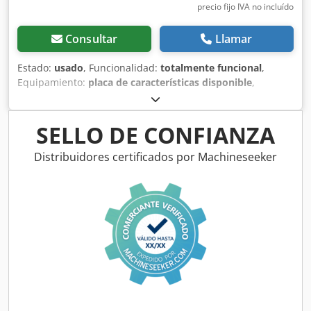
precio fijo IVA no incluído
Consultar
Llamar
Estado:
usado
, Funcionalidad:
totalmente funcional
,
Equipamiento:
placa de características disponible
,
CIZALLA MARIO RIBOLDI 2500 X 3 /4 MODELO: CEM 253
MÁQUINA USADA Djdpfx Aijzbck To Ejkr CÓDIGO INTERNO:
SVR 425
SELLO DE CONFIANZA
Distribuidores certificados por Machineseeker