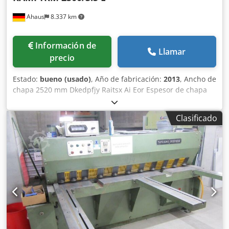
Staufenberg, previa cita. Otras máquinas están
Ahaus
8.337 km
disponibles para demostración en nuestras instalaciones
de Staufenberg. Si lo solicita, estaremos encantados de
proporcionarle información adicional.
Información de
Llamar
precio
Estado:
bueno (usado)
, Año de fabricación:
2013
, Ancho de
chapa 2520 mm Dkedpfjy Raitsx Ai Eor Espesor de chapa
3,2 mm acero Espesor de corte máx. 5,0 mm aluminio
Espesor de corte máx. 1,5 mm inoxidable Número de
Clasificado
carreras 34 carreras/min Ángulo de corte 1° 20 minutos
Tope trasero - ajustable máx. 1.000 mm Altura de trabajo
800 mm Potencia total requerida 7,5 kW Peso de la
máquina aprox. 2.100 kg Precio nuevo aprox. 21.000 euros
Precio especial a consultar La máquina se ha usado
raramente - buen estado (!!) Equipamiento: - Cizalla de
guillotina oscilante robusta/motorizada - Construcción
soldada de acero, a prueba de roturas y sin torsión -
Diseño compacto y claro de la máquina - Visualizador
digital ESTUN NC, tipo "E10-S" - Tope trasero electromotriz,