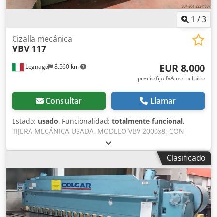
1
/
3
Cizalla mecánica
VBV
117
EUR 8.000
Legnago
8.560 km
precio fijo IVA no incluído
Consultar
Llamar
Estado:
usado
, Funcionalidad:
totalmente funcional
,
TIJERA MECÁNICA USADA, MODELO VBV 2000x8, CON
AJUSTE MOTORIZADO. Dedpfxszh Eb Ho Ai Eokr
Clasificado