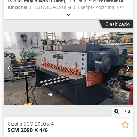
Estado:
muy bueno (usado)
, Funcionalidad:
totalmente
funcional
, CÍZALLA NOVASTILMEC Dkedpfx Aozichmji Eer
2000 X 8 MODELO C 208 CON SISTEMA DE AJUSTE
MOTORIZADO MÁQUINA USADA, EN PERFECTO ESTADO DE
Clasificado
FUNCIONAMIENTO CÓDIGO INTERNO: SVR 308
1
/
4
Cizalla SCM 2050 x 4
SCM
2050 X 4/6