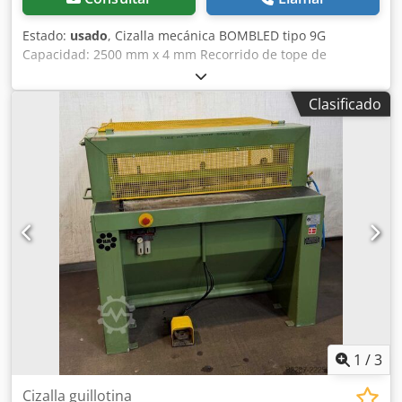
Estado:
usado
, Cizalla mecánica BOMBLED tipo 9G
Capacidad: 2500 mm x 4 mm Recorrido de tope de
engranaje trasero manual: 500 mm Dkedpfjzku Hwox Ai
Eer Se suministra con 2 topes de longitud delanteros
Clasificado
Voltaje: 380 V Dimensiones (L x An x Al): 4000 x 1500 x 1500
mm Peso: aprox. 4,5 T
1
/
3
Cizalla guillotina