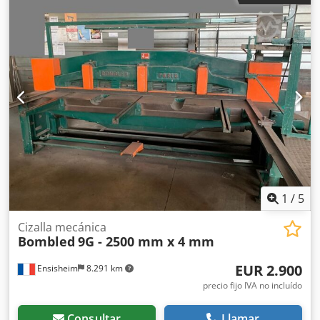
con control de posicionamiento Pos100, 750 mm - Tope
angular delantero - 2 brazos de apoyo delanteros -
Protección de la zona trasera con barrera de luz - Pedal
eléctrico Dsdpstpnldofx Ai Eokr - Conexión neumática 6 bar
- Alimentación 400 V - Espacio requerido sin brazos de
apoyo, aprox.: A 4000 x Al 1400 x P 2100 mm - Peso, aprox.
4700 kg
1
/
5
Cizalla mecánica
Bombled
9G - 2500 mm x 4 mm
EUR 2.900
Ensisheim
8.291 km
precio fijo IVA no incluído
Consultar
Llamar