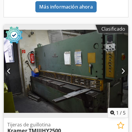
Más información ahora
Clasificado
1
/
5
Tijeras de guillotina
Kramer
TMIIIHY2500