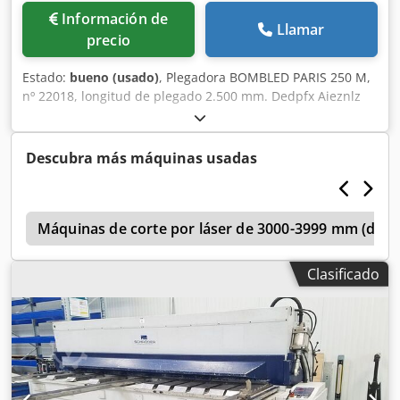
Información de
Llamar
precio
Estado:
bueno (usado)
, Plegadora BOMBLED PARIS 250 M,
nº 22018, longitud de plegado 2.500 mm. Dedpfx Aieznlz
He Eskr
Descubra más máquinas usadas
h
Máquinas de corte por láser de 3000-3999 mm (direc
Clasificado