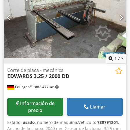
para chapa, longitud de corte 2050 mm, capacidad de
corte 4 mm, motor 7,55 KW, profundidad de garganta 300
mm, altura de trabajo 800 mm, galga trasera 1000 mm
motorizada, 3 brazos de apoyo delanteros, pedal,
dimensiones 2700x2200x1600 mm, peso aprox. 2600 kg
Dksdpfxotwzcte Ai Eer
1
/
3
Corte de placa - mecánica
EDWARDS
3.25 / 2000 DD
Eislingen/Fils
8.477 km
Información de
Llamar
precio
Estado:
usado
, número de máquina/vehículo:
739791201
,
Ancho de la chapa: 2040 mm Grosor de la chapa: 3,25 mm