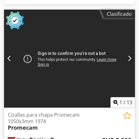
Clasificado
1
/
13
Cizallas para chapa Promecam
1050x3mm 1974
Promecam