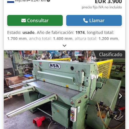
EUR 3.900
Wijchen
8.247 km
precio fijo IVA no incluído
Consultar
Llamar
Estado:
usado
, Año de fabricación:
1974
, longitud total:
1.700 mm
, ancho total:
1.400 mm
, altura total:
1.200 mm
,
Color: Gris Peso: 1.000 kg - Año de fabricación: 1974 -
Documentación disponible: No Dksdjzry Suepfx Ai Eer -
Clasificado
Certificado CE disponible: No - Número de serie: 72 -
Control: Convencional - Tipo de accionamiento: Mecánico -
Espesor máx. de chapa [mm]: 3 - Ancho de trabajo máx.
[mm]: 1050 - Tipo de tope: Manual - Profundidad de tope
[mm]: 500 - Tipo de mesa: Mesa estándar - Dimensiones
de transporte: 1700mm x 1400mm x 1200mm (l x a x h) -
Peso neto de transporte [kg]: 1000kg - Número de bultos
para transporte [uds.]: 1 Información financiera IVA: El
precio indicado es más IVA IVA/Régimen especial de
diferencial: IVA deducible para empresas Entrega y
recogida de usados posible en cualquier momento para
todo tipo de equipos industriales Lukas van Rossum