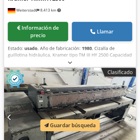
Weiterstadt
8.413 km
Información de
Llamar
precio
Estado:
usado
, Año de fabricación:
1980
, Cizalla de
guillotina hidráulica, Kramer tipo TM III HY 2500 Capacidad
de corte 2500 mm Espesor de corte 12 mm elketr.
backgauge Ajuste de la separación de corte
Clasificado
Dkoderfwyropfx Ai Ejr
Guardar búsqueda