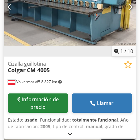
1
/
10
Cizalla guillotina
Colgar
CM 4005
Völkermarkt
8.827 km
Información de
Llamar
precio
Estado:
usado
, Funcionalidad:
totalmente funcional
, Año
de fabricación:
2005
, tipo de control:
manual
, grado de
automatización:
manual
, tipo de accionamiento:
mecánico
,
espesor de chapa (máx.):
6 mm
, espesor de chapa de