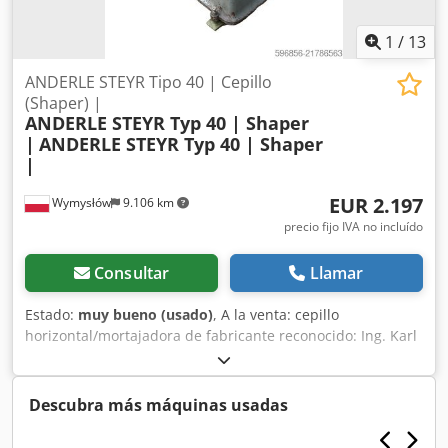
1
/
13
ANDERLE STEYR Tipo 40 | Cepillo
(Shaper) |
ANDERLE STEYR Typ 40 | Shaper
|
ANDERLE STEYR Typ 40 | Shaper
|
EUR 2.197
Wymysłów
9.106 km
precio fijo IVA no incluído
Consultar
Llamar
Estado:
muy bueno (usado)
, A la venta: cepillo
horizontal/mortajadora de fabricante reconocido: Ing. Karl
Anderle, Steyr (Austria) Máquina industrial robusta y
pesada, ideal para taller, matricería o producción. 📊 Datos
técnicos: Fabricante: Ing. Karl Anderle Tipo: 40 Año de
Descubra más máquinas usadas
fabricación: 1962 Número de máquina: 948/336
Velocidades de trabajo: 30 / 60 / 90 / 180 carreras/min ⚡