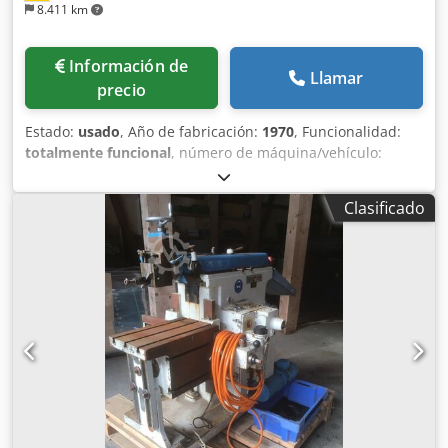
8.411 km
Información de
Llamar
precio
Estado:
usado
, Año de fabricación:
1970
, Funcionalidad:
totalmente funcional
, número de máquina/vehículo:
2.1902.01
, longitud de la mesa:
7.000 mm
, avance eje X:
30
m/min
, altura de cepillado:
6.900 mm
, ancho de la mesa:
Clasificado
1.800 mm
, La Waldrich Coburg 7DS4039 es una máquina
cepilladora y rectificadora de pórtico pesado o doble
montante (fresadora tipo planer) diseñada para el
mecanizado de piezas grandes y pesadas. Las máquinas
de este fabricante se utilizan principalmente en la
construcción de maquinaria de gran tamaño, fabricación
de turbinas, construcción de máquinas de impresión, así
como en la fabricación de herramientas y moldes.
Csdpfxjyt Ey Uj Aa Dorf La máquina se caracteriza por su
construcción de pórtico macizo, alta rigidez y amplios
espacios de trabajo, por lo que es especialmente
adecuada para operaciones de desbaste y acabado en