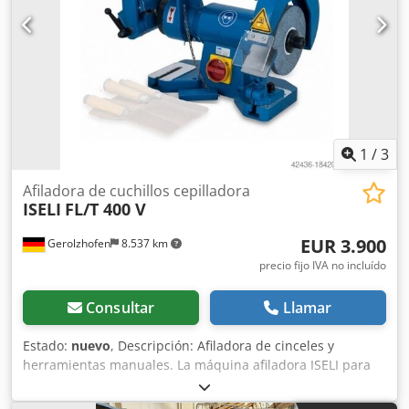
1
/
3
Afiladora de cuchillos cepilladora
ISELI
FL/T 400 V
EUR 3.900
Gerolzhofen
8.537 km
precio fijo IVA no incluído
Consultar
Llamar
Estado:
nuevo
, Descripción: Afiladora de cinceles y
herramientas manuales. La máquina afiladora ISELI para
herramientas manuales tipo FL consta de un motor básico
de alta calidad, la unidad de afilado en la brida de montaje