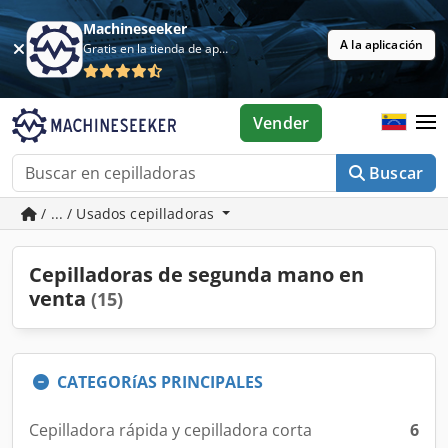
Machineseeker
A la aplicación
Gratis en la tienda de aplicaciones
Vender
Buscar
/ ... / Usados cepilladoras
Cepilladoras de segunda mano en
venta
(15)
CATEGORíAS PRINCIPALES
Cepilladora rápida y cepilladora corta
6