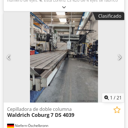
número de ejes:
4
, Esta Lorenz LS 420 de 4 ejes se fabricó
en 2008. Cuenta con un sistema de control NUM, capaz de
manejar splines externos e internos, puntos únicos y
Clasificado
splines de segmento. Puede gestionar uniones de estrías
de hasta B = 25 mm y perfiles de cubos de estrías. La
longitud de carrera es de 140 mm. Considere la
oportunidad de comprar esta Lorenz LS 420. Contacte con
nosotros para más información. Equipamiento adicional •
laminado, diente único, alimentación en espiral Crodpfx
Aaox D Iyks Dof Beneficios de la máquina Ventajas
cualitativas de la máquina • Modernizada y convertida a
cnc 2008 con todos los procesos mencionados. Ventajas
técnicas de la máquina • Longitud de la carrera: 140 mm •
Estrías exteriores • Estrías internas • Puntos únicos •
Splines de segmento • Unión por estrías de hasta 25 mm •
Perfiles de cubo estriados internos / externos • Estrías
hasta calidad 6 / 7 Más información Máquina aún en
1
/
21
marcha
Cepilladora de doble columna
Waldrich Coburg
7 DS 4039
Niefern-Öschelbronn