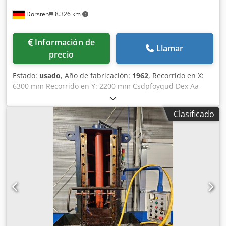
Dorsten
8.326 km
Información de
Llamar
precio
Estado:
usado
, Año de fabricación:
1962
, Recorrido en X:
6300 mm Recorrido en Y: 2200 mm Csdpfoyqud Dex Aa
Dsrf Altura de la pieza: 1835 mm Superficie de la mesa:
6000x1835 mm Soportes: 2 Soporte lateral: 2 Número de
Clasificado
ranuras en T: 7 Distancia entre ranuras en T: 240 mm
Ancho de las ranuras en T: 28 mm Longitud de bancada:
14650 mm Paso del soporte: 2075 mm Avance: 5-60 m/min
Peso de la pieza: 15000 kg Peso de la máquina aprox.: 55 t
Necesidades de espacio aprox.: 14,65x4,37x4,05 m Los
datos técnicos son indicaciones del fabricante o del
operador, por lo que no son vinculantes para nosotros.
Nos reservamos la venta intermedia; se aplican
exclusivamente nuestras condiciones generales de negocio
y venta. Sobre nosotros más de 400 máquinas propias en
stock más de 15.000 m² de superficie de almacenamiento,