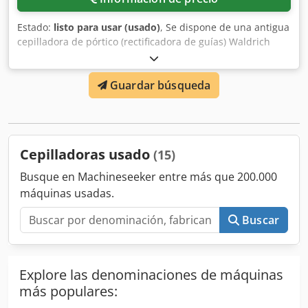
protección IP 44 Velocidad 2800 1/min Alcance de la
entrega: - 1 juego de aditivos de lijado (1 pieza
Estado:
listo para usar (usado)
, Se dispone de una antigua
15/20/30/40/50/60 mm) - 1 taza y 1 muela abrasiva para
cepilladora de pórtico (rectificadora de guías) Waldrich
herramientas - 1 manual de instrucciones
Coburg. Longitud de bancada: 5500 mm, ancho de
bancada: 750 mm, dimensiones de la máquina X/Y/Z:
Guardar búsqueda
aprox. 12000 mm/300 mm/3000 mm, peso: aprox. 37.500
kg. Es posible realizar una inspección in situ. Cedpsw Rqw
Hefx Aa Derf
Cepilladoras usado
(15)
Busque en Machineseeker entre más que 200.000
máquinas usadas.
Buscar
Explore las denominaciones de máquinas
más populares: