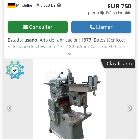
EUR 750
Mindelheim
8.528 km
precio fijo IVA no incluído
Consultar
Llamar
Estado:
usado
, Año de fabricación:
1977
, Datos técnicos:
Velocidad de elevación: 16 - 182 m/min Carrera: 400 mm
Crodpjyi E Abjfx Aa Djf Avance automático de mesa en X/Z:
0,2 - 4,0 mm Cabezal orientable: sí Dimensiones aprox.:
Clasificado
1950 x 1330 x 1570 mm Peso aprox.: 1500 kg