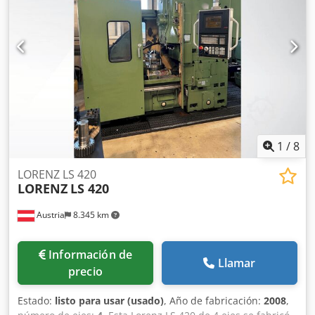
acordes a su antigüedad; las máquinas usadas se venden
sin garantía. El precio mostrado no incluye IVA.
1
/
8
LORENZ LS 420
LORENZ
LS 420
Austria
8.345 km
Información de
Llamar
precio
Estado:
listo para usar (usado)
, Año de fabricación:
2008
,