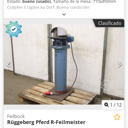
Estado:
bueno (usado)
, Tamaño de la mesa: 710x450mm
Csdpfev S Ugdex Aa Dsrf ¡Buena condición!
Clasificado
1
/
12
Feilbock
Rüggeberg Pferd
R-Feilmeister