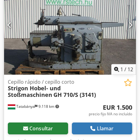
1
/
12
Cepillo rápido / cepillo corto
Strigon Hobel- und
Stoßmaschinen
GH 710/S (3141)
EUR 1.500
Tatabánya
9.118 km
precio fijo IVA no incluído
Consultar
Llamar