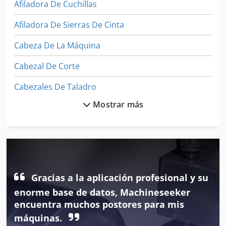
Afiladora De Cuchillas
Afiladora De Sierras De Cinta
Cabeza De La Máquina
Cabezal De Corte
Cabezales De Taladro
Mostrar más
Cepilladora Combinada
Cepilladora De 4 Caras
Cepilladora De 4 Lados
Cepilladora De 4 Laterales
Gracias a la aplicación profesional y su
Cepilladora De Banco
enorme base de datos, Machineseeker
encuentra muchos postores para mis
Cepilladora De Madera
máquinas.