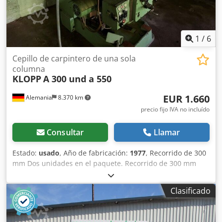
1
/
6
Cepillo de carpintero de una sola
columna
KLOPP
A 300 und a 550
EUR 1.660
Alemania
8.370 km
precio fijo IVA no incluído
Consultar
Llamar
Estado:
usado
, Año de fabricación:
1977
, Recorrido de 300
mm Dos unidades en el paquete. Recorrido de 300 mm
Recorrido de 550 mm En perfecto estado. Año de
fabricación: 1977 Crjdpfx Aezmixgoa Dof Incluye prensa de
Clasificado
tornillo.